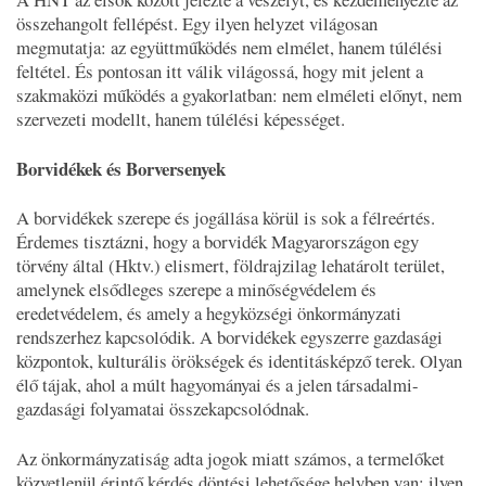
összehangolt fellépést. Egy ilyen helyzet világosan
megmutatja: az együttműködés nem elmélet, hanem túlélési
feltétel. És pontosan itt válik világossá, hogy mit jelent a
szakmaközi működés a gyakorlatban: nem elméleti előnyt, nem
szervezeti modellt, hanem túlélési képességet.
Borvidékek és Borversenyek
A borvidékek szerepe és jogállása körül is sok a félreértés.
Érdemes tisztázni, hogy a borvidék Magyarországon egy
törvény által (Hktv.) elismert, földrajzilag lehatárolt terület,
amelynek elsődleges szerepe a minőségvédelem és
eredetvédelem, és amely a hegyközségi önkormányzati
rendszerhez kapcsolódik. A borvidékek egyszerre gazdasági
központok, kulturális örökségek és identitásképző terek. Olyan
élő tájak, ahol a múlt hagyományai és a jelen társadalmi-
gazdasági folyamatai összekapcsolódnak.
Az önkormányzatiság adta jogok miatt számos, a termelőket
közvetlenül érintő kérdés döntési lehetősége helyben van: ilyen