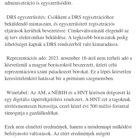
adminisztráció is egyszerűsödött.
DRS egyszerűsítés: Csökkent a DRS regisztrációhoz
beküldendő mintaszám, és egyszerűsített regisztrációs
eljárások kerültek bevezetésre. Címkeváltozásnál elegendő az
új terv elektronikus beküldése. A legkisebb borászatok pedig
lehetőséget kaptak a DRS rendszerből való kimaradásra.
Reprezentációs adó: 2023. november 16-ától nem terheli adó a
közvetlenül a magyar borászoktól beszerzett, üzleti célú
reprezentációra szánt palackozott borokat. Ez a lépés közvetlen
keresletélénkítő hatással bír a prémium szegmensben.
Winelabel: Az AM, a NÉBIH és a HNT közösen dolgozott ki
egy digitális tápértékjelölési rendszert. A HNT ezt a tagoknak
térítésmentesen biztosítja, ezzel közel évi 500 millió forinttal
támogatja a gazdálkodókat.
Ezek nem elméleti eredmények, hanem a mindennapi működést
befolyásoló változások. Az elért eredmények mögött