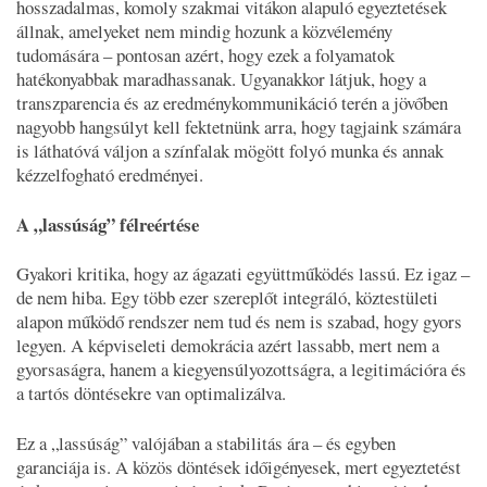
hosszadalmas, komoly szakmai vitákon alapuló egyeztetések
állnak, amelyeket nem mindig hozunk a közvélemény
tudomására – pontosan azért, hogy ezek a folyamatok
hatékonyabbak maradhassanak. Ugyanakkor látjuk, hogy a
transzparencia és az eredménykommunikáció terén a jövőben
nagyobb hangsúlyt kell fektetnünk arra, hogy tagjaink számára
is láthatóvá váljon a színfalak mögött folyó munka és annak
kézzelfogható eredményei.
A „lassúság” félreértése
Gyakori kritika, hogy az ágazati együttműködés lassú. Ez igaz –
de nem hiba. Egy több ezer szereplőt integráló, köztestületi
alapon működő rendszer nem tud és nem is szabad, hogy gyors
legyen. A képviseleti demokrácia azért lassabb, mert nem a
gyorsaságra, hanem a kiegyensúlyozottságra, a legitimációra és
a tartós döntésekre van optimalizálva.
Ez a „lassúság” valójában a stabilitás ára – és egyben
garanciája is. A közös döntések időigényesek, mert egyeztetést