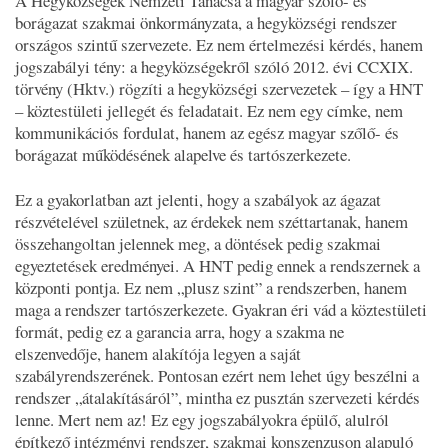
A Hegyközségek Nemzeti Tanácsa a magyar szőlő- és
borágazat szakmai önkormányzata, a hegyközségi rendszer
országos szintű szervezete. Ez nem értelmezési kérdés, hanem
jogszabályi tény: a hegyközségekről szóló 2012. évi CCXIX.
törvény (Hktv.) rögzíti a hegyközségi szervezetek – így a HNT
– köztestületi jellegét és feladatait. Ez nem egy címke, nem
kommunikációs fordulat, hanem az egész magyar szőlő- és
borágazat működésének alapelve és tartószerkezete.
Ez a gyakorlatban azt jelenti, hogy a szabályok az ágazat
részvételével születnek, az érdekek nem széttartanak, hanem
összehangoltan jelennek meg, a döntések pedig szakmai
egyeztetések eredményei. A HNT pedig ennek a rendszernek a
központi pontja. Ez nem „plusz szint” a rendszerben, hanem
maga a rendszer tartószerkezete. Gyakran éri vád a köztestületi
formát, pedig ez a garancia arra, hogy a szakma ne
elszenvedője, hanem alakítója legyen a saját
szabályrendszerének. Pontosan ezért nem lehet úgy beszélni a
rendszer „átalakításáról”, mintha ez pusztán szervezeti kérdés
lenne. Mert nem az! Ez egy jogszabályokra épülő, alulról
építkező intézményi rendszer, szakmai konszenzuson alapuló