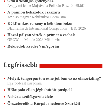
Óda a szomjas gödényhez
Avagy mi lenne Majsával a Pellikán Bisztró nélkül?
A pannon kékszőlők császára
Az első magyar Kékfrankos Bormustra
Kékfrankos verseny a kék dombokon
Blaufränkisch International Competition – BIC 2026
Hazai pályán vitték a prímet a csehek
GROW du Monde 2026 Mikulovban
Rekordok az idei VinAgorán
Legfrissebb
Melyik tengerparton esne jobban ez az olaszrizling?
Egy podcast margójára
Hőkupola ellen jégbehűtött pusipel!
Nehéz a szőlősgazda élete
Összeterelik a Kárpát-medence Szürkéit