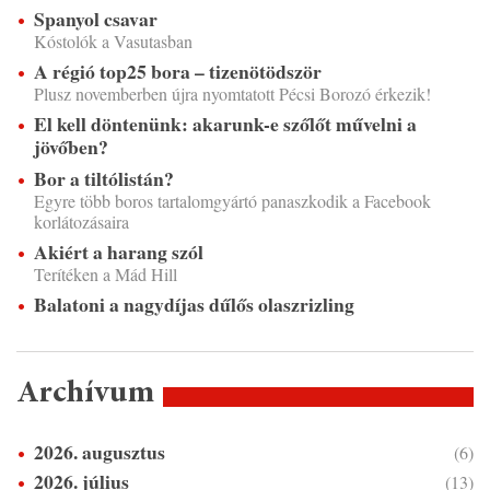
Spanyol csavar
Kóstolók a Vasutasban
A régió top25 bora – tizenötödször
Plusz novemberben újra nyomtatott Pécsi Borozó érkezik!
El kell döntenünk: akarunk-e szőlőt művelni a
jövőben?
Bor a tiltólistán?
Egyre több boros tartalomgyártó panaszkodik a Facebook
korlátozásaira
Akiért a harang szól
Terítéken a Mád Hill
Balatoni a nagydíjas dűlős olaszrizling
Archívum
2026. augusztus
(6)
2026. július
(13)