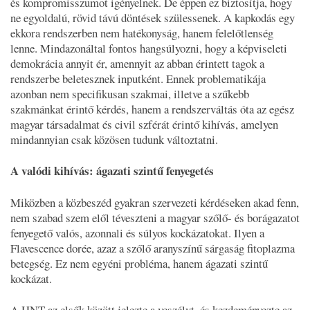
és kompromisszumot igényelnek. De éppen ez biztosítja, hogy
ne egyoldalú, rövid távú döntések szülessenek. A kapkodás egy
ekkora rendszerben nem hatékonyság, hanem felelőtlenség
lenne. Mindazonáltal fontos hangsúlyozni, hogy a képviseleti
demokrácia annyit ér, amennyit az abban érintett tagok a
rendszerbe beletesznek inputként. Ennek problematikája
azonban nem specifikusan szakmai, illetve a szűkebb
szakmánkat érintő kérdés, hanem a rendszerváltás óta az egész
magyar társadalmat és civil szférát érintő kihívás, amelyen
mindannyian csak közösen tudunk változtatni.
A valódi kihívás: ágazati szintű fenyegetés
Miközben a közbeszéd gyakran szervezeti kérdéseken akad fenn,
nem szabad szem elől téveszteni a magyar szőlő- és borágazatot
fenyegető valós, azonnali és súlyos kockázatokat. Ilyen a
Flavescence dorée, azaz a szőlő aranyszínű sárgaság fitoplazma
betegség. Ez nem egyéni probléma, hanem ágazati szintű
kockázat.
A HNT az elsők között jelezte a veszélyt, és kezdeményezte az