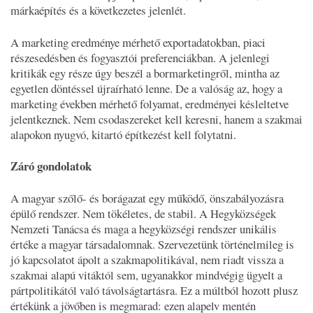
márkaépítés és a következetes jelenlét.
A marketing eredménye mérhető exportadatokban, piaci
részesedésben és fogyasztói preferenciákban. A jelenlegi
kritikák egy része úgy beszél a bormarketingről, mintha az
egyetlen döntéssel újraírható lenne. De a valóság az, hogy a
marketing években mérhető folyamat, eredményei késleltetve
jelentkeznek. Nem csodaszereket kell keresni, hanem a szakmai
alapokon nyugvó, kitartó építkezést kell folytatni.
Záró gondolatok
A magyar szőlő- és borágazat egy működő, önszabályozásra
épülő rendszer. Nem tökéletes, de stabil. A Hegyközségek
Nemzeti Tanácsa és maga a hegyközségi rendszer unikális
értéke a magyar társadalomnak. Szervezetünk történelmileg is
jó kapcsolatot ápolt a szakmapolitikával, nem riadt vissza a
szakmai alapú vitáktól sem, ugyanakkor mindvégig ügyelt a
pártpolitikától való távolságtartásra. Ez a múltból hozott plusz
értékünk a jövőben is megmarad: ezen alapelv mentén