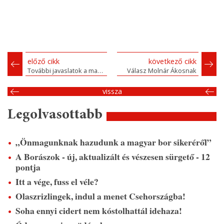
előző cikk
következő cikk
További javaslatok a magyar bor ügyéhez
Válasz Molnár Ákosnak
vissza
Legolvasottabb
„Önmagunknak hazudunk a magyar bor sikeréről”
A Borászok - új, aktualizált és vészesen sürgető - 12
pontja
Itt a vége, fuss el véle?
Olaszrizlingek, indul a menet Csehországba!
Soha ennyi cidert nem kóstolhattál idehaza!