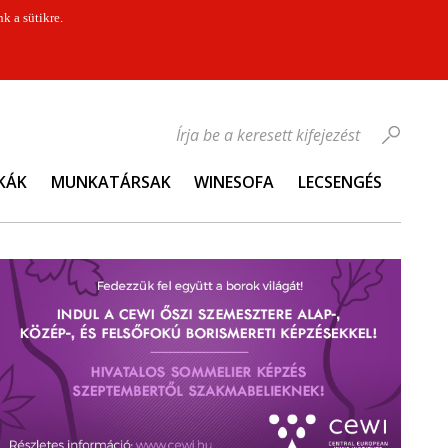
k a sütikre.
Írja be a keresett kifejezést
KÁK
MUNKATÁRSAK
WINESOFA
LECSENGÉS