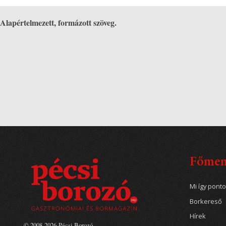
Alapértelmezett, formázott szöveg.
Főme
Mi így pont
Borkereső
Hírek
© 2008-2026 Pécsi Borozó