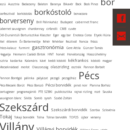
bor
aszú
Ausztria
Badacsony
Balaton
Baranya
Bikavér
Bock
Bock Pince
borkóstoló
borfesztivál
borkóstolás
borvacsora
F
borverseny
cabernet franc
Brill Pálinkaház
Budapest
cabernet sauvignon
chardonnay
cirfandli
CMB
cuvée
Ka
Dél-Dunántúli Borturisztikai Klaszter
Eger
egy bor
Enoteca Corso
Etyeki Kúria
étel
étterem
Év Bortermelője
fehér
fehérbor
fesztivál
francia
fröccs
gasztronómia
fröccs-kalauz
furmint
Gere Attila
Günzer Tamás
Hegyalja
Heimann Családi Birtok
HNT
horvát
Horvátország
Hosszúhetény
kékfrankos
kadarka
Isztria
Kalamáris
kávé
keddi kóstoló
kóstoló
magyar
olaszrizling
Mecseknádasd
merlot
Olaszország
osztrák
Pannon Borbolt
Pécs
Pannon Borrégió
pálinka
pályázat
pezsgő
pezsgőház
Pécsi borvidék
Pécs-Mecseki Borút
Pécsi Borozó
pinot noir
Planina Borház
portugieser
programajánló
PTE SZBKI
publicisztika
rajnai rizling
rozé
Sauska
sauvignon blanc
Siklós
Somló
syrah
Szabó Zoltán
Szekszárd
Szekszárdi borvidék
Szerbia
Szlovénia
Tokaj
Tokaji borvidék
Tolna
Tolnai borvidék
TOP25
újbor
verseny
Villány
Villányi borvidék