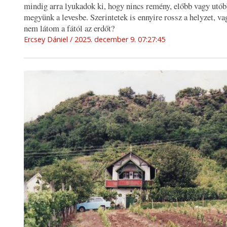
mindig arra lyukadok ki, hogy nincs remény, előbb vagy utó
megyünk a levesbe. Szerintetek is ennyire rossz a helyzet, va
nem látom a fától az erdőt?
Ercsey Dániel
2025. december 9. 07:27:45