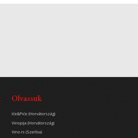
t
Olvassuk
Iće&Piće (Horvátország)
Vinopija (Horvátország)
Vino.rs (Szerbia)