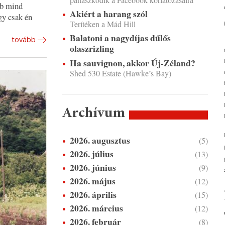
bb mind
Akiért a harang szól
gy csak én
Terítéken a Mád Hill
Balatoni a nagydíjas dűlős
tovább
olaszrizling
Ha sauvignon, akkor Új-Zéland?
Shed 530 Estate (Hawke’s Bay)
Archívum
2026. augusztus
(5)
2026. július
(13)
2026. június
(9)
2026. május
(12)
2026. április
(15)
2026. március
(12)
2026. február
(8)