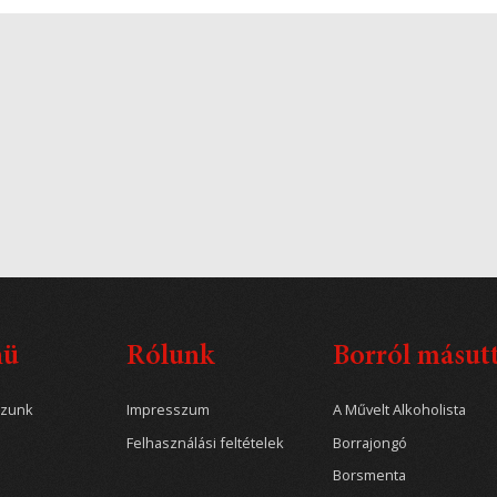
nü
Rólunk
Borról másut
ozunk
Impresszum
A Művelt Alkoholista
Felhasználási feltételek
Borrajongó
Borsmenta