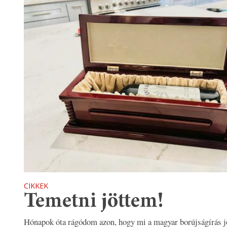
CIKKEK
Temetni jöttem!
Hónapok óta rágódom azon, hogy mi a magyar borújságírás j