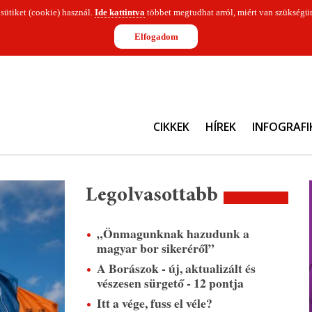
 sütiket (cookie) használ.
Ide kattintva
többet megtudhat arról, miért van szükségün
Elfogadom
CIKKEK
HÍREK
INFOGRAFI
Legolvasottabb
„Önmagunknak hazudunk a
magyar bor sikeréről”
A Borászok - új, aktualizált és
vészesen sürgető - 12 pontja
Itt a vége, fuss el véle?