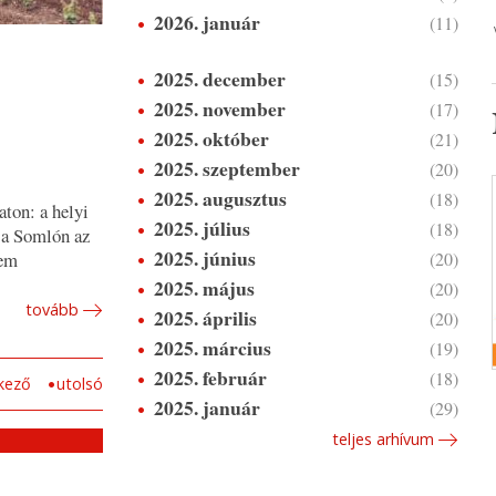
2026. január
(11)
2025. december
(15)
2025. november
(17)
2025. október
(21)
2025. szeptember
(20)
2025. augusztus
(18)
ton: a helyi
2025. július
(18)
 a Somlón az
2025. június
(20)
sem
2025. május
(20)
tovább
2025. április
(20)
2025. március
(19)
2025. február
(18)
kező
utolsó
2025. január
(29)
teljes arhívum