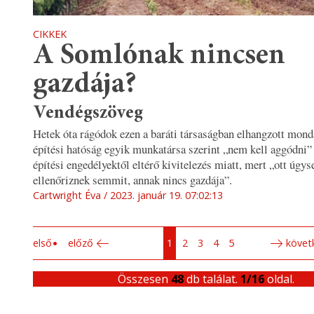
CIKKEK
A Somlónak nincsen
gazdája?
Vendégszöveg
Hetek óta rágódok ezen a baráti társaságban elhangzott monda
építési hatóság egyik munkatársa szerint „nem kell aggódni”
építési engedélyektől eltérő kivitelezés miatt, mert „ott úgy
ellenőriznek semmit, annak nincs gazdája”.
Cartwright Éva
2023. január 19. 07:02:13
első
előző
1
2
3
4
5
követ
Összesen
48
db találat.
1/16
oldal.