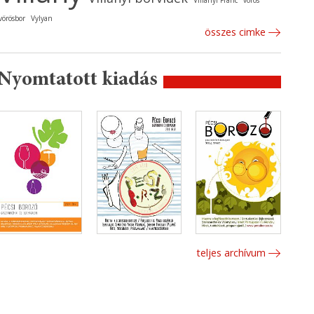
Villányi Franc
vörös
vörösbor
Vylyan
összes cimke
Nyomtatott kiadás
teljes archívum