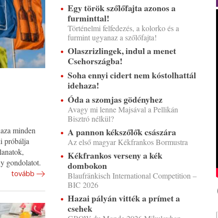
Egy török szőlőfajta azonos a
furminttal!
Történelmi felfedezés, a kolorko és a
furmint ugyanaz a szőlőfajta!
Olaszrizlingek, indul a menet
Csehországba!
Soha ennyi cidert nem kóstolhattál
idehaza!
Óda a szomjas gödényhez
Avagy mi lenne Majsával a Pellikán
Bisztró nélkül?
ehaza minden
A pannon kékszőlők császára
i próbálja
Az első magyar Kékfrankos Bormustra
lanatok,
Kékfrankos verseny a kék
y gondolatot.
dombokon
tovább
Blaufränkisch International Competition –
BIC 2026
Hazai pályán vitték a prímet a
csehek