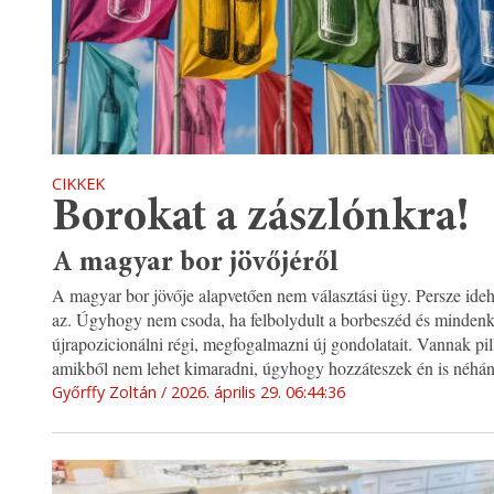
CIKKEK
Borokat a zászlónkra!
A magyar bor jövőjéről
A magyar bor jövője alapvetően nem választási ügy. Persze id
az. Úgyhogy nem csoda, ha felbolydult a borbeszéd és mindenk
újrapozicionálni régi, megfogalmazni új gondolatait. Vannak pil
amikből nem lehet kimaradni, úgyhogy hozzáteszek én is néhán
Győrffy Zoltán
2026. április 29. 06:44:36