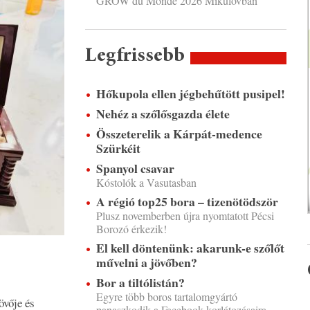
GROW du Monde 2026 Mikulovban
Legfrissebb
Hőkupola ellen jégbehűtött pusipel!
Nehéz a szőlősgazda élete
Összeterelik a Kárpát-medence
Szürkéit
Spanyol csavar
Kóstolók a Vasutasban
A régió top25 bora – tizenötödször
Plusz novemberben újra nyomtatott Pécsi
Borozó érkezik!
El kell döntenünk: akarunk-e szőlőt
művelni a jövőben?
Bor a tiltólistán?
Egyre több boros tartalomgyártó
övője és
panaszkodik a Facebook korlátozásaira