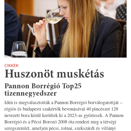
CIKKEK
Huszonöt muskétás
Pannon Borrégió Top25
tizennegyedszer
Idén is megválasztották a Pannon Borrégió borválogatottját –
régiós és budapesti szakértők bevonásával 40 pincészet 128
nevezett bora közül kerültek ki a 2023-as győztesek. A Pannon
Borrégió és a Pécsi Borozó 2008 óta rendezi meg a térségi
seregszemlét, amelyen pécsi, tolnai, szekszárdi és villányi