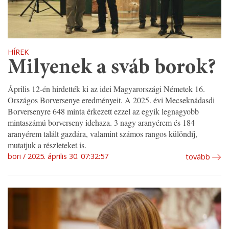
HÍREK
Milyenek a sváb borok?
Április 12-én hirdették ki az idei Magyarországi Németek 16.
Országos Borversenye eredményeit. A 2025. évi Mecseknádasdi
Borversenyre 648 minta érkezett ezzel az egyik legnagyobb
mintaszámú borverseny idehaza. 3 nagy aranyérem és 184
aranyérem talált gazdára, valamint számos rangos különdíj,
mutatjuk a részleteket is.
bori
2025. április 30. 07:32:57
tovább