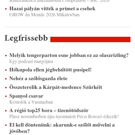
Hazai pályán vitték a prímet a csehek
GROW du Monde 2026 Mikulovban
Legfrissebb
Melyik tengerparton esne jobban ez az olaszrizling?
Egy podcast margójára
Hőkupola ellen jégbehűtött pusipel!
Nehéz a szőlősgazda élete
Összeterelik a Kárpát-medence Szürkéit
Spanyol csavar
Kóstolók a Vasutasban
A régió top25 bora – tizenötödször
Plusz novemberben újra nyomtatott Pécsi Borozó érkezik!
El kell döntenünk: akarunk-e szőlőt művelni a
jövőben?