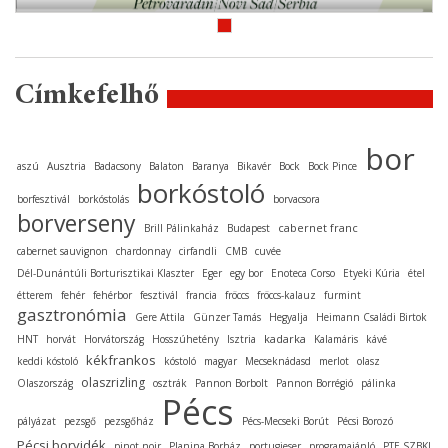
Címkefelhő
bor
aszú
Ausztria
Badacsony
Balaton
Baranya
Bikavér
Bock
Bock Pince
borkóstoló
borfesztivál
borkóstolás
borvacsora
borverseny
cabernet franc
Brill Pálinkaház
Budapest
cabernet sauvignon
chardonnay
cirfandli
CMB
cuvée
Dél-Dunántúli Borturisztikai Klaszter
Eger
egy bor
Enoteca Corso
Etyeki Kúria
étel
étterem
fehér
fehérbor
fesztivál
francia
fröccs
fröccs-kalauz
furmint
gasztronómia
Gere Attila
Günzer Tamás
Hegyalja
Heimann Családi Birtok
kadarka
HNT
horvát
Horvátország
Hosszúhetény
Isztria
Kalamáris
kávé
kékfrankos
keddi kóstoló
kóstoló
magyar
Mecseknádasd
merlot
olasz
olaszrizling
Olaszország
osztrák
Pannon Borbolt
Pannon Borrégió
pálinka
Pécs
pályázat
pezsgő
pezsgőház
Pécs-Mecseki Borút
Pécsi Borozó
Pécsi borvidék
pinot noir
Planina Borház
portugieser
programajánló
PTE SZBKI