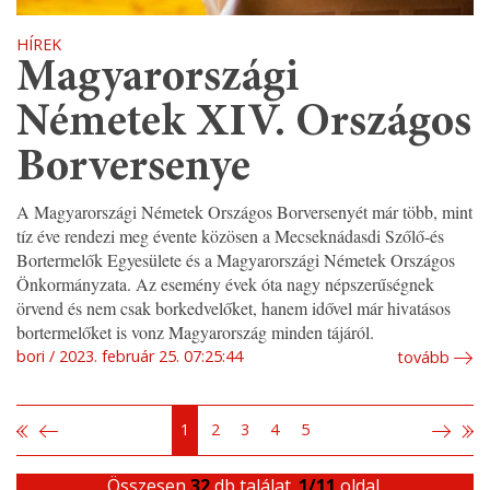
HÍREK
Magyarországi
Németek XIV. Országos
Borversenye
A Magyarországi Németek Országos Borversenyét már több, mint
tíz éve rendezi meg évente közösen a Mecseknádasdi Szőlő-és
Bortermelők Egyesülete és a Magyarországi Németek Országos
Önkormányzata. Az esemény évek óta nagy népszerűségnek
örvend és nem csak borkedvelőket, hanem idővel már hivatásos
bortermelőket is vonz Magyarország minden tájáról.
bori
2023. február 25. 07:25:44
tovább
1
2
3
4
5
Összesen
32
db találat.
1/11
oldal.