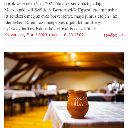
borok vehetnek részt. 2021 óta a verseny házigazdája a
Mecseknádasdi Szőlő- és Bortermelők Egyesülete, májusban
itt rendezik meg az éves borversenyt, majd június elején - az
idei évben 10-én - az ünnepélyes díjátadót, amit egy
nyárköszöntő nyilvános kóstolóval is összekötnek.
Kutyánszky Bori
2023. május 18. 20:03:02
tovább