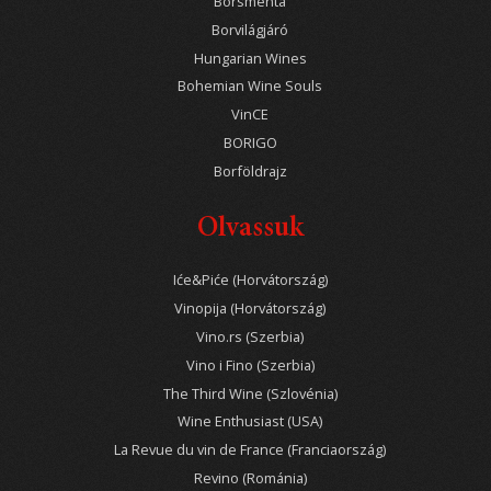
Borsmenta
Borvilágjáró
Hungarian Wines
Bohemian Wine Souls
VinCE
BORIGO
Borföldrajz
Olvassuk
Iće&Piće (Horvátország)
Vinopija (Horvátország)
Vino.rs (Szerbia)
Vino i Fino (Szerbia)
The Third Wine (Szlovénia)
Wine Enthusiast (USA)
La Revue du vin de France (Franciaország)
Revino (Románia)