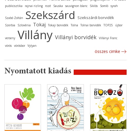
publicisztika
rajnai rizling
rozé
Sauska
sauvignon blanc
Siklós
Somló
syrah
Szekszárd
Szekszárdi borvidék
Szabó Zoltán
Tokaj
Szerbia
Szlovénia
Tokaji borvidék
Tolna
Tolnai borvidék
TOP25
újbor
Villány
Villányi borvidék
verseny
Villányi Franc
vörös
vörösbor
Vylyan
összes cimke
Nyomtatott kiadás