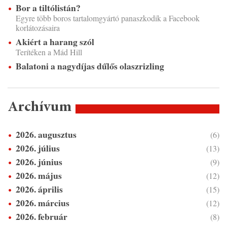
Bor a tiltólistán?
Egyre több boros tartalomgyártó panaszkodik a Facebook
korlátozásaira
Akiért a harang szól
Terítéken a Mád Hill
Balatoni a nagydíjas dűlős olaszrizling
Archívum
2026. augusztus
(6)
2026. július
(13)
2026. június
(9)
2026. május
(12)
2026. április
(15)
2026. március
(12)
2026. február
(8)