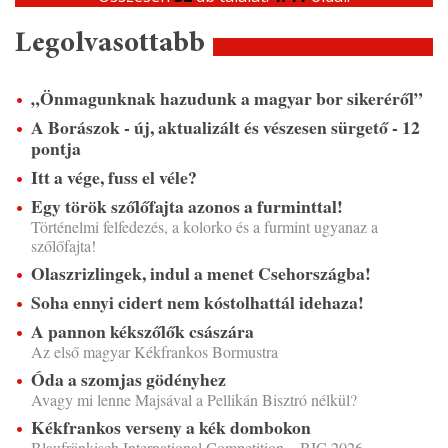
Legolvasottabb
„Önmagunknak hazudunk a magyar bor sikeréről”
A Borászok - új, aktualizált és vészesen sürgető - 12
pontja
Itt a vége, fuss el véle?
Egy török szőlőfajta azonos a furminttal!
Történelmi felfedezés, a kolorko és a furmint ugyanaz a
szőlőfajta!
Olaszrizlingek, indul a menet Csehországba!
Soha ennyi cidert nem kóstolhattál idehaza!
A pannon kékszőlők császára
Az első magyar Kékfrankos Bormustra
Óda a szomjas gödényhez
Avagy mi lenne Majsával a Pellikán Bisztró nélkül?
Kékfrankos verseny a kék dombokon
Blaufränkisch International Competition – BIC 2026