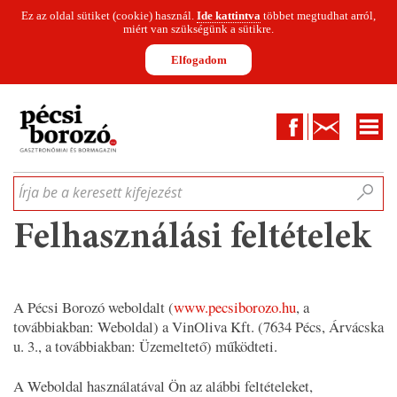
Ez az oldal sütiket (cookie) használ.
Ide kattintva
többet megtudhat arról,
miért van szükségünk a sütikre.
Elfogadom
Facebook
Kapcsolat
CIKKEK
HÍREK
INFOGRAFIKÁK
MUNKATÁRSAK
WINESOFA
LE
Írja be a keresett kifejezést
Felhasználási feltételek
A Pécsi Borozó weboldalt (
www.pecsiborozo.hu
, a
továbbiakban: Weboldal) a VinOliva Kft. (7634 Pécs, Árvácska
u. 3., a továbbiakban: Üzemeltető) működteti.
A Weboldal használatával Ön az alábbi feltételeket,