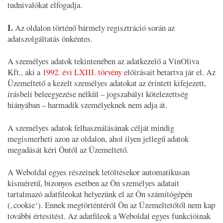
tudnivalókat elfogadja.
I.
Az oldalon történő bármely regisztráció során az
adatszolgáltatás önkéntes.
A személyes adatok tekintenében az adatkezelő a VinOliva
Kft., aki a
1992. évi LXIII. törvény
előírásait betartva jár el. Az
Üzemeltető a kezelt személyes adatokat az érintett kifejezett,
írásbeli beleegyezése nélkül – jogszabályi kötelezettség
hiányában – harmadik személyeknek nem adja át.
A személyes adatok felhasználásának célját mindig
megismerheti azon az oldalon, ahol ilyen jellegű adatok
megadását kéri Öntől az Üzemeltető.
A Weboldal egyes részeinek letöltésekor automatikusan
kisméretű, bizonyos esetben az Ön személyes adatait
tartalmazó adatfileokat helyezünk el az Ön számítógépén
(‚cookie‘). Ennek megtörténtéről Ön az Üzemeltetőtől nem kap
további értesítést. Az adatfileok a Weboldal egyes funkcióinak