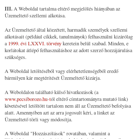
III.
A Weboldal tartalma eltérő megjelölés hiányában az
Üzemeltető szellemi alkotása.
Az Üzemeltető által közzétett, harmadik személyek szellemi
alkotásait (például cikkek, tanulmányok) felhasználni kizárólag
a
1999. évi LXXVI. törvény
keretein belül szabad. Minden, e
korlátokat átlépő felhasználáshoz az adott szerző hozzájárulása
szükséges.
A Weboldal letöltéséből vagy elérhetetlenségéből eredő
bármilyen kár megtérítését Üzemeltető kizárja.
A Weboldalon található külső hivatkozások (a
www.pecsiborozo.hu-t
ól eltérő címtartományra mutató link)
követésével letöltött tartalom nem áll az Üzemeltető befolyása
alatt. Amennyiben azt az arra jogosult kéri, a linket az
Üzemeltető törli vagy módosítja.
A Weboldal "Hozzászólások" rovatában, valamint a