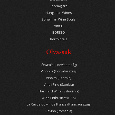
Borvilágjáró
Hungarian Wines
Bohemian Wine Souls
VinCE
BORIGO
Borföldrajz
Olvassuk
Iće&Piće (Horvátország)
Vinopija (Horvátország)
Vino.rs (Szerbia)
Vino i Fino (Szerbia)
The Third Wine (Szlovénia)
Wine Enthusiast (USA)
La Revue du vin de France (Franciaország)
Revino (Románia)