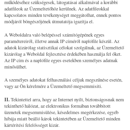
működéséhez szükségesek, látogatásai alkalmával a korábbi
adatfileok az Üzemeltetőhöz kerülnek. Az adatfileokkal
kapcsolatos minden tevékenységet meggátolhat, ennek pontos
módjáról böngészőjének útmutatója igazítja el.
A Weboldalra való belépéssel számítógépének egyes
paramétereiről, illetve annak IP címéről naplófile készül. Az
adatok kizárólag statisztikai célokat szolgálnak, az Üzemeltető
kizárólag a Weboldal fejlesztése érdekében használja fel őket.
Az IP cím és a naplófile egyes esetekben személyes adatnak
minősülhet.
A személyes adatokat felhasználási céljuk megszűnése esetén,
vagy az Ön kérelmére a Üzemeltető megsemmisíti.
II.
Tekintettel arra, hogy az Internet nyílt, biztonságosnak nem
tekinthető hálózat, az elektronikus formában továbbított
üzenetek megsemmisülése, késedelmes megérkezése, egyéb
hibája miatt beálló károk tekintetében az Üzemeltető minden
kártérítési felelősséget kizár.