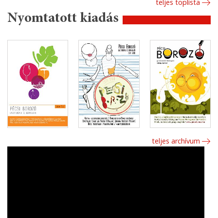
teljes toplista
Nyomtatott kiadás
teljes archívum