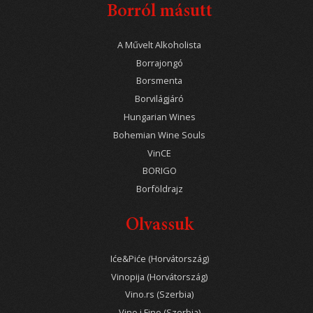
Borról másutt
A Művelt Alkoholista
Borrajongó
Borsmenta
Borvilágjáró
Hungarian Wines
Bohemian Wine Souls
VinCE
BORIGO
Borföldrajz
Olvassuk
Iće&Piće (Horvátország)
Vinopija (Horvátország)
Vino.rs (Szerbia)
Vino i Fino (Szerbia)