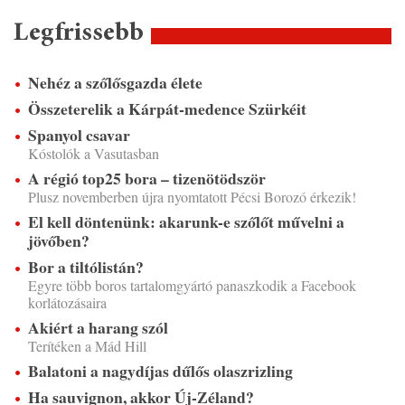
Legfrissebb
Nehéz a szőlősgazda élete
Összeterelik a Kárpát-medence Szürkéit
Spanyol csavar
Kóstolók a Vasutasban
A régió top25 bora – tizenötödször
Plusz novemberben újra nyomtatott Pécsi Borozó érkezik!
El kell döntenünk: akarunk-e szőlőt művelni a
jövőben?
Bor a tiltólistán?
Egyre több boros tartalomgyártó panaszkodik a Facebook
korlátozásaira
Akiért a harang szól
Terítéken a Mád Hill
Balatoni a nagydíjas dűlős olaszrizling
Ha sauvignon, akkor Új-Zéland?