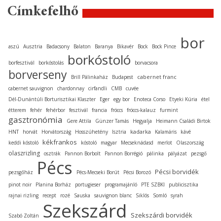
Címkefelhő
bor
aszú
Ausztria
Badacsony
Balaton
Baranya
Bikavér
Bock
Bock Pince
borkóstoló
borfesztivál
borkóstolás
borvacsora
borverseny
cabernet franc
Brill Pálinkaház
Budapest
cabernet sauvignon
chardonnay
cirfandli
CMB
cuvée
Dél-Dunántúli Borturisztikai Klaszter
Eger
egy bor
Enoteca Corso
Etyeki Kúria
étel
étterem
fehér
fehérbor
fesztivál
francia
fröccs
fröccs-kalauz
furmint
gasztronómia
Gere Attila
Günzer Tamás
Hegyalja
Heimann Családi Birtok
kadarka
HNT
horvát
Horvátország
Hosszúhetény
Isztria
Kalamáris
kávé
kékfrankos
keddi kóstoló
kóstoló
magyar
Mecseknádasd
merlot
Olaszország
olaszrizling
osztrák
Pannon Borbolt
Pannon Borrégió
pálinka
pályázat
pezsgő
Pécs
Pécsi borvidék
pezsgőház
Pécs-Mecseki Borút
Pécsi Borozó
pinot noir
Planina Borház
portugieser
programajánló
PTE SZBKI
publicisztika
rajnai rizling
recept
rozé
Sauska
sauvignon blanc
Siklós
Somló
syrah
Szekszárd
Szekszárdi borvidék
Szabó Zoltán