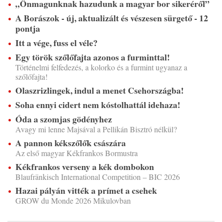
„Önmagunknak hazudunk a magyar bor sikeréről”
A Borászok - új, aktualizált és vészesen sürgető - 12
pontja
Itt a vége, fuss el véle?
Egy török szőlőfajta azonos a furminttal!
Történelmi felfedezés, a kolorko és a furmint ugyanaz a
szőlőfajta!
Olaszrizlingek, indul a menet Csehországba!
Soha ennyi cidert nem kóstolhattál idehaza!
Óda a szomjas gödényhez
Avagy mi lenne Majsával a Pellikán Bisztró nélkül?
A pannon kékszőlők császára
Az első magyar Kékfrankos Bormustra
Kékfrankos verseny a kék dombokon
Blaufränkisch International Competition – BIC 2026
Hazai pályán vitték a prímet a csehek
GROW du Monde 2026 Mikulovban