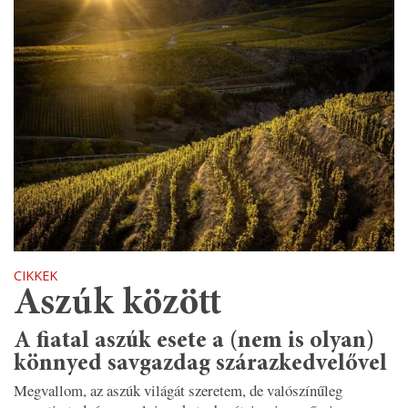
CIKKEK
Aszúk között
A fiatal aszúk esete a (nem is olyan)
könnyed savgazdag szárazkedvelővel
Megvallom, az aszúk világát szeretem, de valószínűleg