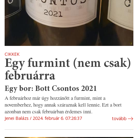
CIKKEK
Egy furmint (nem csak)
februárra
Egy bor: Bott Csontos 2021
A februárhoz már úgy hozzánőtt a furmint, mint a
novemberhez, hogy annak száraznak kell lennie. Ezt a bort
azonban nem csak februárban érdemes inni.
Jenei Balázs
2024. február 6. 07:26:37
tovább