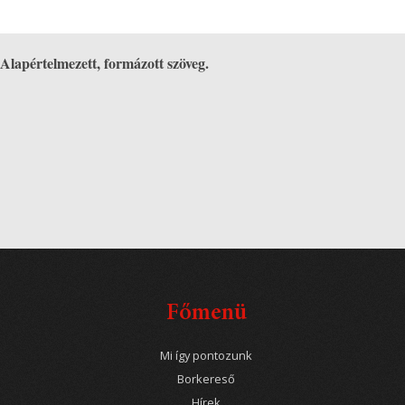
Alapértelmezett, formázott szöveg.
Főmenü
Mi így pontozunk
Borkereső
Hírek