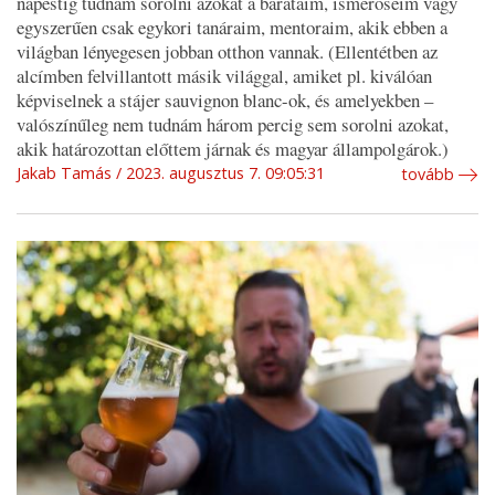
napestig tudnám sorolni azokat a barátaim, ismerőseim vagy
egyszerűen csak egykori tanáraim, mentoraim, akik ebben a
világban lényegesen jobban otthon vannak. (Ellentétben az
alcímben felvillantott másik világgal, amiket pl. kiválóan
képviselnek a stájer sauvignon blanc-ok, és amelyekben –
valószínűleg nem tudnám három percig sem sorolni azokat,
akik határozottan előttem járnak és magyar állampolgárok.)
Jakab Tamás
2023. augusztus 7. 09:05:31
tovább