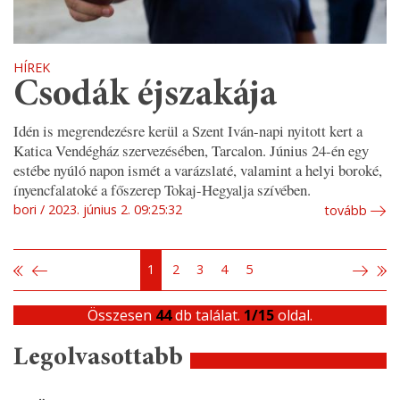
HÍREK
Csodák éjszakája
Idén is megrendezésre kerül a Szent Iván-napi nyitott kert a
Katica Vendégház szervezésében, Tarcalon. Június 24-én egy
estébe nyúló napon ismét a varázslaté, valamint a helyi boroké,
ínyencfalatoké a főszerep Tokaj-Hegyalja szívében.
bori
2023. június 2. 09:25:32
tovább
1
2
3
4
5
Összesen
44
db találat.
1/15
oldal.
Legolvasottabb