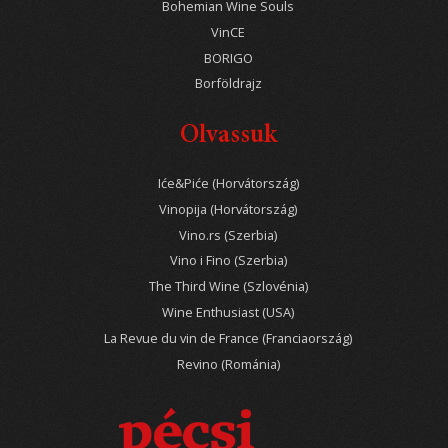
Bohemian Wine Souls
VinCE
BORIGO
Borföldrajz
Olvassuk
Iće&Piće (Horvátország)
Vinopija (Horvátország)
Vino.rs (Szerbia)
Vino i Fino (Szerbia)
The Third Wine (Szlovénia)
Wine Enthusiast (USA)
La Revue du vin de France (Franciaország)
Revino (Románia)