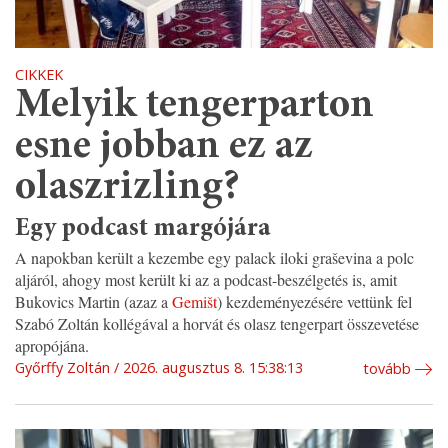
CIKKEK
Melyik tengerparton
esne jobban ez az
olaszrizling?
Egy podcast margójára
A napokban került a kezembe egy palack iloki graševina a polc
aljáról, ahogy most került ki az a podcast-beszélgetés is, amit
Bukovics Martin (azaz a
Gemišt
) kezdeményezésére vettünk fel
Szabó Zoltán kollégával a horvát és olasz tengerpart összevetése
apropójána.
Győrffy Zoltán
2026. augusztus 8. 15:38:13
tovább