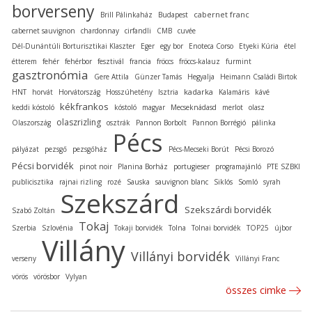
borverseny
cabernet franc
Brill Pálinkaház
Budapest
cabernet sauvignon
chardonnay
cirfandli
CMB
cuvée
Dél-Dunántúli Borturisztikai Klaszter
Eger
egy bor
Enoteca Corso
Etyeki Kúria
étel
étterem
fehér
fehérbor
fesztivál
francia
fröccs
fröccs-kalauz
furmint
gasztronómia
Gere Attila
Günzer Tamás
Hegyalja
Heimann Családi Birtok
kadarka
HNT
horvát
Horvátország
Hosszúhetény
Isztria
Kalamáris
kávé
kékfrankos
keddi kóstoló
kóstoló
magyar
Mecseknádasd
merlot
olasz
olaszrizling
Olaszország
osztrák
Pannon Borbolt
Pannon Borrégió
pálinka
Pécs
pályázat
pezsgő
pezsgőház
Pécs-Mecseki Borút
Pécsi Borozó
Pécsi borvidék
pinot noir
Planina Borház
portugieser
programajánló
PTE SZBKI
publicisztika
rajnai rizling
rozé
Sauska
sauvignon blanc
Siklós
Somló
syrah
Szekszárd
Szekszárdi borvidék
Szabó Zoltán
Tokaj
Szerbia
Szlovénia
Tokaji borvidék
Tolna
Tolnai borvidék
TOP25
újbor
Villány
Villányi borvidék
verseny
Villányi Franc
vörös
vörösbor
Vylyan
összes cimke