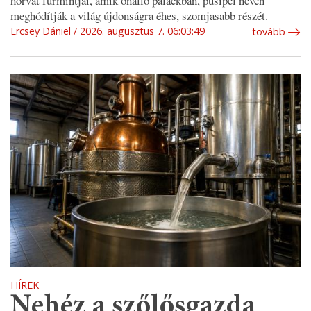
horvát furmintjai, amik önálló palackban, pusipel néven
meghódítják a világ újdonságra éhes, szomjasabb részét.
Ercsey Dániel
2026. augusztus 7. 06:03:49
tovább
HÍREK
Nehéz a szőlősgazda