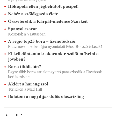
Hőkupola ellen jégbehűtött pusipel!
Nehéz a szőlősgazda élete
Összeterelik a Kárpát-medence Szürkéit
Spanyol csavar
Kóstolók a Vasutasban
A régió top25 bora – tizenötödször
Plusz novemberben újra nyomtatott Pécsi Borozó érkezik!
El kell döntenünk: akarunk-e szőlőt művelni a
jövőben?
Bor a tiltólistán?
Egyre több boros tartalomgyártó panaszkodik a Facebook
korlátozásaira
Akiért a harang szól
Terítéken a Mád Hill
Balatoni a nagydíjas dűlős olaszrizling