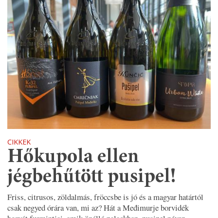
CIKKEK
Hőkupola ellen
jégbehűtött pusipel!
Friss, citrusos, zöldalmás, fröccsbe is jó és a magyar határtól
csak negyed órára van, mi az? Hát a Međimurje borvidék