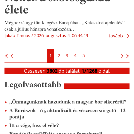
élete
Méghozzá úgy tűnik, egész Európában. „Katasztrófajelentés” -
csak a július hónapra vonatkozóan…
Jakab Tamás
2026. augusztus 4. 06:44:49
tovább
1
2
3
4
5
Összesen
3802
db találat.
1/1268
oldal.
Legolvasottabb
„Önmagunknak hazudunk a magyar bor sikeréről”
A Borászok - új, aktualizált és vészesen sürgető - 12
pontja
Itt a vége, fuss el véle?
Egy török szőlőfajta azonos a furminttal!