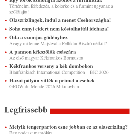
Történelmi felfedezés, a kolorko és a furmint ugyanaz a
szőlőfajta!
Olaszrizlingek, indul a menet Csehországba!
Soha ennyi cidert nem kóstolhattál idehaza!
Óda a szomjas gödényhez
Avagy mi lenne Majsával a Pellikán Bisztró nélkül?
A pannon kékszőlők császára
Az első magyar Kékfrankos Bormustra
Kékfrankos verseny a kék dombokon
Blaufränkisch International Competition – BIC 2026
Hazai pályán vitték a prímet a csehek
GROW du Monde 2026 Mikulovban
Legfrissebb
Melyik tengerparton esne jobban ez az olaszrizling?
Egy podcast margójára