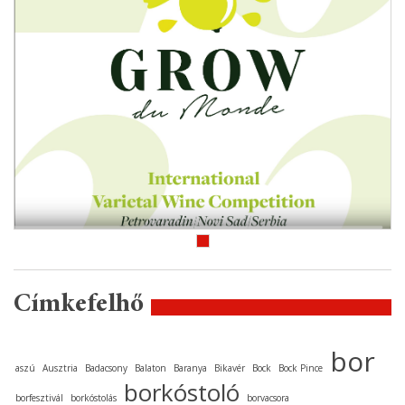
Címkefelhő
bor
aszú
Ausztria
Badacsony
Balaton
Baranya
Bikavér
Bock
Bock Pince
borkóstoló
borfesztivál
borkóstolás
borvacsora