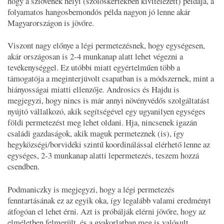
hogy a szlovének helyi (szőlőskertekben kivitelezett) példája, a
folyamatos hangosbemondós példa nagyon jó lenne akár
Magyarországon is jövőre.
Viszont nagy előnye a légi permetezésnek, hogy egységesen,
akár országosan is 2-4 munkanap alatt lehet végezni a
tevékenységgel. Ez utóbbi miatt egyértelműen több a
támogatója a meginterjúvolt csapatban is a módszernek, mint a
hiányosságai miatti ellenzője. Androsics és Hajdu is
megjegyzi, hogy nincs is már annyi növényvédős szolgáltatást
nyújtó vállalkozó, akik segítségével egy ugyanilyen egységes
földi permetezést meg lehet oldani. Hja, nincsenek igazán
családi gazdaságok, akik maguk permeteznek (is), így
hegyközségi/borvidéki szintű koordinálással elérhető lenne az
egységes, 2-3 munkanap alatti lepermetezés, teszem hozzá
csendben.
Podmaniczky is megjegyzi, hogy a légi permetezés
fenntartásának ez az egyik oka, így legalább valami eredményt
átfogóan el lehet érni. Azt is próbálják elérni jövőre, hogy az
elméletben felmerült, és a gyakorlatban meg is valósult