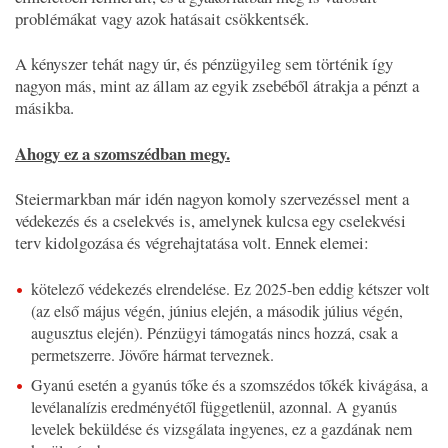
problémákat vagy azok hatásait csökkentsék.
A kényszer tehát nagy úr, és pénzügyileg sem történik így
nagyon más, mint az állam az egyik zsebéből átrakja a pénzt a
másikba.
Ahogy ez a szomszédban megy.
Steiermarkban már idén nagyon komoly szervezéssel ment a
védekezés és a cselekvés is, amelynek kulcsa egy cselekvési
terv kidolgozása és végrehajtatása volt. Ennek elemei:
kötelező védekezés elrendelése. Ez 2025-ben eddig kétszer volt
(az első május végén, június elején, a második július végén,
augusztus elején). Pénzügyi támogatás nincs hozzá, csak a
permetszerre. Jövőre hármat terveznek.
Gyanú esetén a gyanús tőke és a szomszédos tőkék kivágása, a
levélanalízis eredményétől függetlenül, azonnal. A gyanús
levelek beküldése és vizsgálata ingyenes, ez a gazdának nem