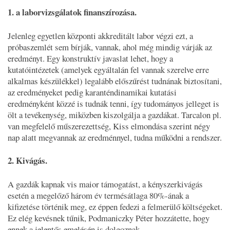
1. a laborvizsgálatok finanszírozása.
Jelenleg egyetlen központi akkreditált labor végzi ezt, a
próbaszemlét sem bírják, vannak, ahol még mindig várják az
eredményt. Egy konstruktív javaslat lehet, hogy a
kutatóintézetek (amelyek egyáltalán fel vannak szerelve erre
alkalmas készülékkel) legalább előszűrést tudnának biztosítani,
az eredményeket pedig karanténdinamikai kutatási
eredményként közzé is tudnák tenni, így tudományos jelleget is
ölt a tevékenység, miközben kiszolgálja a gazdákat. Tarcalon pl.
van megfelelő műszerezettség, Kiss elmondása szerint négy
nap alatt megvannak az eredménnyel, tudna működni a rendszer.
2. Kivágás.
A gazdák kapnak vis maior támogatást, a kényszerkivágás
esetén a megelőző három év termésátlaga 80%-ának a
kifizetése történik meg, ez éppen fedezi a felmerülő költségeket.
Ez elég kevésnek tűnik, Podmaniczky Péter hozzátette, hogy
ennek a jelentős emelésén is dolgoznak.