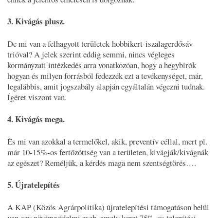
3. Kivágás plusz.
De mi van a felhagyott területek-hobbikert-iszalagerdősáv
trióval? A jelek szerint eddig semmi, nincs végleges
kormányzati intézkedés arra vonatkozóan, hogy a hegybírók
hogyan és milyen forrásból fedezzék ezt a tevékenységet, már,
legalábbis, amit jogszabály alapján egyáltalán végezni tudnak.
Ígéret viszont van.
4. Kivágás mega.
És mi van azokkal a termelőkel, akik, preventív céllal, mert pl.
már 10-15%-os fertőzöttség van a területen, kivágják/kivágnák
az egészet? Reméljük, a kérdés maga nem szentségtörés….
5. Újratelepítés
A KAP (Közös Agrárpolitika) újratelepítési támogatáson belül
van egy növényvédelmi zseb, amely keret 75%-os telepítési