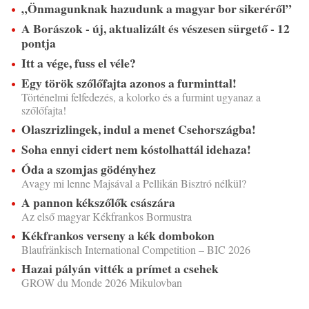
„Önmagunknak hazudunk a magyar bor sikeréről”
A Borászok - új, aktualizált és vészesen sürgető - 12
pontja
Itt a vége, fuss el véle?
Egy török szőlőfajta azonos a furminttal!
Történelmi felfedezés, a kolorko és a furmint ugyanaz a
szőlőfajta!
Olaszrizlingek, indul a menet Csehországba!
Soha ennyi cidert nem kóstolhattál idehaza!
Óda a szomjas gödényhez
Avagy mi lenne Majsával a Pellikán Bisztró nélkül?
A pannon kékszőlők császára
Az első magyar Kékfrankos Bormustra
Kékfrankos verseny a kék dombokon
Blaufränkisch International Competition – BIC 2026
Hazai pályán vitték a prímet a csehek
GROW du Monde 2026 Mikulovban