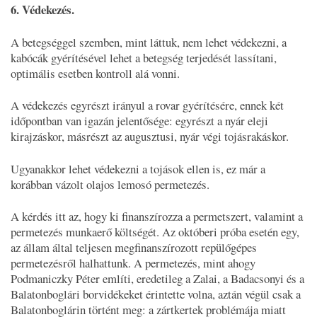
6. Védekezés.
A betegséggel szemben, mint láttuk, nem lehet védekezni, a
kabócák gyérítésével lehet a betegség terjedését lassítani,
optimális esetben kontroll alá vonni.
A védekezés egyrészt irányul a rovar gyérítésére, ennek két
időpontban van igazán jelentősége: egyrészt a nyár eleji
kirajzáskor, másrészt az augusztusi, nyár végi tojásrakáskor.
Ugyanakkor lehet védekezni a tojások ellen is, ez már a
korábban vázolt olajos lemosó permetezés.
A kérdés itt az, hogy ki finanszírozza a permetszert, valamint a
permetezés munkaerő költségét. Az októberi próba esetén egy,
az állam által teljesen megfinanszírozott repülőgépes
permetezésről halhattunk. A permetezés, mint ahogy
Podmaniczky Péter említi, eredetileg a Zalai, a Badacsonyi és a
Balatonboglári borvidékeket érintette volna, aztán végül csak a
Balatonboglárin történt meg: a zártkertek problémája miatt