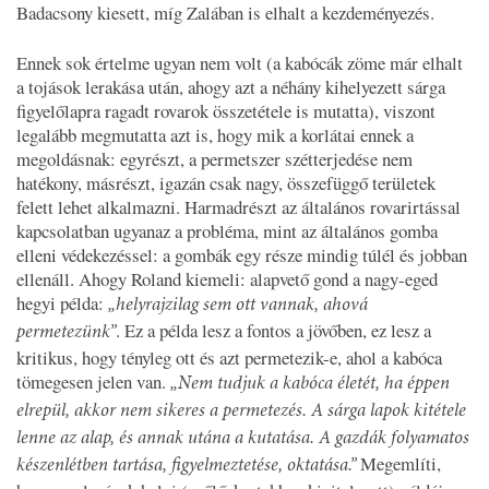
Badacsony kiesett, míg Zalában is elhalt a kezdeményezés.
Ennek sok értelme ugyan nem volt (a kabócák zöme már elhalt
a tojások lerakása után, ahogy azt a néhány kihelyezett sárga
figyelőlapra ragadt rovarok összetétele is mutatta), viszont
legalább megmutatta azt is, hogy mik a korlátai ennek a
megoldásnak: egyrészt, a permetszer szétterjedése nem
hatékony, másrészt, igazán csak nagy, összefüggő területek
felett lehet alkalmazni. Harmadrészt az általános rovarirtással
kapcsolatban ugyanaz a probléma, mint az általános gomba
elleni védekezéssel: a gombák egy része mindig túlél és jobban
ellenáll. Ahogy Roland kiemeli: alapvető gond a nagy-eged
hegyi példa:
„helyrajzilag sem ott vannak, ahová
. Ez a példa lesz a fontos a jövőben, ez lesz a
permetezünk”
kritikus, hogy tényleg ott és azt permetezik-e, ahol a kabóca
tömegesen jelen van.
„Nem tudjuk a kabóca életét, ha éppen
elrepül, akkor nem sikeres a permetezés. A sárga lapok kitétele
lenne az alap, és annak utána a kutatása. A gazdák folyamatos
Megemlíti,
készenlétben tartása, figyelmeztetése, oktatása.”