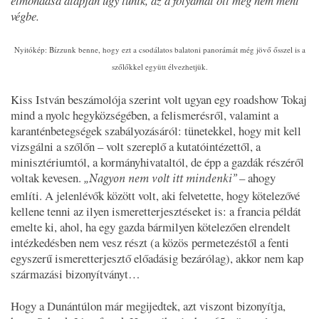
elmondása alapján úgy tűnik, az a folyamat ott még nem ment
végbe.
Nyitókép: Bízzunk benne, hogy ezt a csodálatos balatoni panorámát még jövő ősszel is a
szőlőkkel együtt élvezhetjük.
Kiss István beszámolója szerint volt ugyan egy roadshow Tokaj
mind a nyolc hegyközségében, a felismerésről, valamint a
karanténbetegségek szabályozásáról: tünetekkel, hogy mit kell
vizsgálni a szőlőn – volt szereplő a kutatóintézettől, a
minisztériumtól, a kormányhivataltól, de épp a gazdák részéről
voltak kevesen.
– ahogy
„Nagyon nem volt itt mindenki”
említi. A jelenlévők között volt, aki felvetette, hogy kötelezővé
kellene tenni az ilyen ismeretterjesztéseket is: a francia példát
emelte ki, ahol, ha egy gazda bármilyen kötelezően elrendelt
intézkedésben nem vesz részt (a közös permetezéstől a fenti
egyszerű ismeretterjesztő előadásig bezárólag), akkor nem kap
származási bizonyítványt…
Hogy a Dunántúlon már megijedtek, azt viszont bizonyítja,