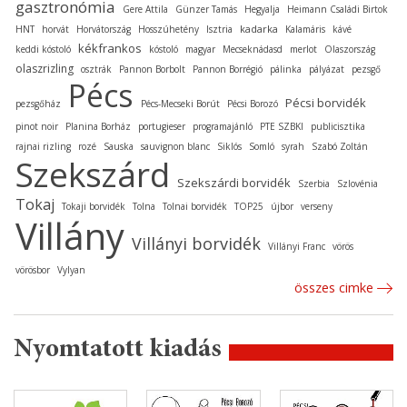
gasztronómia
Gere Attila
Günzer Tamás
Hegyalja
Heimann Családi Birtok
kadarka
HNT
horvát
Horvátország
Hosszúhetény
Isztria
Kalamáris
kávé
kékfrankos
keddi kóstoló
kóstoló
magyar
Mecseknádasd
merlot
Olaszország
olaszrizling
osztrák
Pannon Borbolt
Pannon Borrégió
pálinka
pályázat
pezsgő
Pécs
Pécsi borvidék
pezsgőház
Pécs-Mecseki Borút
Pécsi Borozó
pinot noir
Planina Borház
portugieser
programajánló
PTE SZBKI
publicisztika
rajnai rizling
rozé
Sauska
sauvignon blanc
Siklós
Somló
syrah
Szabó Zoltán
Szekszárd
Szekszárdi borvidék
Szerbia
Szlovénia
Tokaj
Tokaji borvidék
Tolna
Tolnai borvidék
TOP25
újbor
verseny
Villány
Villányi borvidék
Villányi Franc
vörös
vörösbor
Vylyan
összes cimke
Nyomtatott kiadás