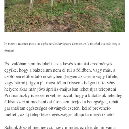
Itt bizony minden piros: az egész terület kivágásra elrendelve (a felvétel óta már meg is
történt)
És, valóban nem indokolt, az a kevés kutatási eredmények
egyike, hogy a baktérium nem él túl a földben, vagy más, a
szőlőben előforduló növényben (legyen az cserje vagy fűféle,
vagy bármi), így a pl. most télen frissen kivágott ültetvény
helyére akár már jövő április-májusban lehet újra telepíteni.
Podmaniczky is ezzel érvel, és azzal, hogy a kutatások jelenlegi
állása szerint mechanikai úton sem terjed a betegséget, tehát
garantáltan egészséges oltványok esetén, kellő prevenció
mellett, az új telepítések egészséges állapota megőrizhető.
Schunk József megjegyzi, hogy mindez ez oké, de mi van a