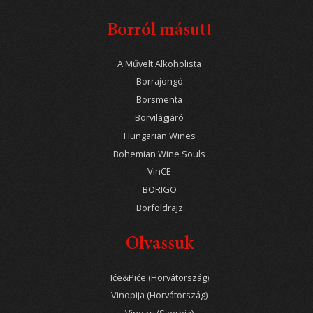
Borról másutt
A Művelt Alkoholista
Borrajongó
Borsmenta
Borvilágjáró
Hungarian Wines
Bohemian Wine Souls
VinCE
BORIGO
Borföldrajz
Olvassuk
Iće&Piće (Horvátország)
Vinopija (Horvátország)