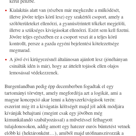
kerül pénzbe.
Kialakítás alatt van (részben már megkezdte a működését,
illetve jövőre teljes körű lesz) egy szakértői csoport, amely a
szőlőterületeket ellenőrzi, a gyanús/érintett tőkéket megjelöli,
illetve a szükséges kivágásokat ellenőrzi. Ezért sem kell fizetni.
Jövőre teljes egészében ez a csoport veszi át a teljes körű
kontrollt, persze a gazda egyéni bejelentési kötelezettsége
megmarad.
A jövő évi kirügyezésnél általánosan ajánlott lesz (jónéhányan
csinálták idén is már), hogy az áttelelt tojások ellen olajos
lemosással védekezzenek.
Burgenlandban pedig épp decemberben fogadtak el egy
tartományi törvényt, amely megfordítja azt a logikát, ami a
magyar koncepció akar lenni a kényszerkivágások terén:
eszerint míg itt a kivágatás költségét majd jól adók módjára
kívánják behajtani (megint csak egy jövőben még
kimunkálandó szabályozással) a műveléssel felhagyott
tulajdonosokon, addig amott egy hatezer eurós büntetést vetnek
előbb ki (hektáronként…), amiből majd utófinanszírozzák a