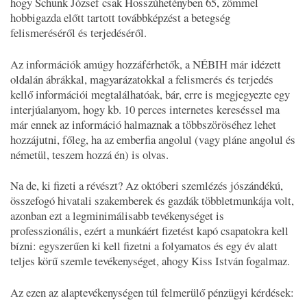
hogy Schunk József csak Hosszúhetényben 65, zömmel
hobbigazda előtt tartott továbbképzést a betegség
felismeréséről és terjedéséről.
Az információk amúgy hozzáférhetők, a NÉBIH már idézett
oldalán ábrákkal, magyarázatokkal a felismerés és terjedés
kellő információi megtalálhatóak, bár, erre is megjegyezte egy
interjúalanyom, hogy kb. 10 perces internetes kereséssel ma
már ennek az információ halmaznak a többszöröséhez lehet
hozzájutni, főleg, ha az emberfia angolul (vagy pláne angolul és
németül, teszem hozzá én) is olvas.
Na de, ki fizeti a révészt? Az októberi szemlézés jószándékú,
összefogó hivatali szakemberek és gazdák többletmunkája volt,
azonban ezt a legminimálisabb tevékenységet is
professzionális, ezért a munkáért fizetést kapó csapatokra kell
bízni: egyszerűen ki kell fizetni a folyamatos és egy év alatt
teljes körű szemle tevékenységet, ahogy Kiss István fogalmaz.
Az ezen az alaptevékenységen túl felmerülő pénzügyi kérdések: