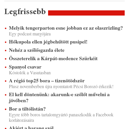
Legfrissebb
Melyik tengerparton esne jobban ez az olaszrizling?
Egy podcast margójára
Hőkupola ellen jégbehűtött pusipel!
Nehéz a szőlősgazda élete
Összeterelik a Kárpát-medence Szürkéit
Spanyol csavar
Kóstolók a Vasutasban
A régió top25 bora – tizenötödször
Plusz novemberben újra nyomtatott Pécsi Borozó érkezik!
El kell döntenünk: akarunk-e szőlőt művelni a
jövőben?
Bor a tiltólistán?
Egyre több boros tartalomgyártó panaszkodik a Facebook
korlátozásaira
Akiért a harang szól