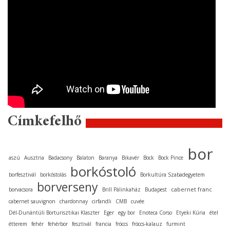
Címkefelhő
bor
aszú
Ausztria
Badacsony
Balaton
Baranya
Bikavér
Bock
Bock Pince
borkóstoló
borfesztivál
borkóstolás
Borkultúra Szabadegyetem
borverseny
cabernet franc
borvacsora
Brill Pálinkaház
Budapest
cabernet sauvignon
chardonnay
cirfandli
CMB
cuvée
Dél-Dunántúli Borturisztikai Klaszter
Eger
egy bor
Enoteca Corso
Etyeki Kúria
étel
étterem
fehér
fehérbor
fesztivál
francia
fröccs
fröccs-kalauz
furmint