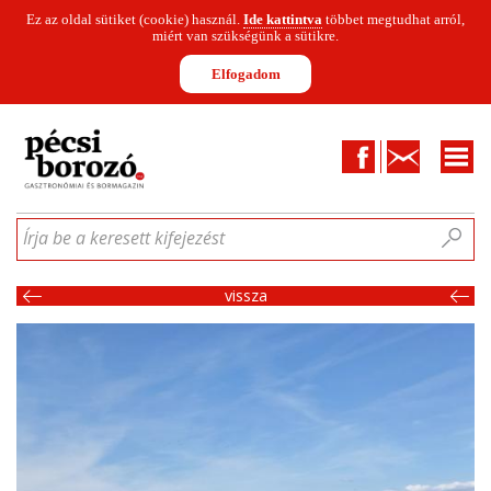
Ez az oldal sütiket (cookie) használ.
Ide kattintva
többet megtudhat arról,
miért van szükségünk a sütikre.
Elfogadom
Facebook
Kapcsolat
CIKKEK
HÍREK
INFOGRAFIKÁK
MUNKATÁRSAK
WINESOFA
LE
Írja be a keresett kifejezést
vissza