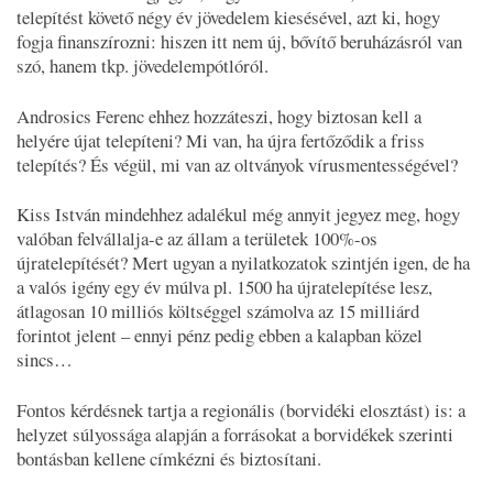
telepítést követő négy év jövedelem kiesésével, azt ki, hogy
fogja finanszírozni: hiszen itt nem új, bővítő beruházásról van
szó, hanem tkp. jövedelempótlóról.
Androsics Ferenc ehhez hozzáteszi, hogy biztosan kell a
helyére újat telepíteni? Mi van, ha újra fertőződik a friss
telepítés? És végül, mi van az oltványok vírusmentességével?
Kiss István mindehhez adalékul még annyit jegyez meg, hogy
valóban felvállalja-e az állam a területek 100%-os
újratelepítését? Mert ugyan a nyilatkozatok szintjén igen, de ha
a valós igény egy év múlva pl. 1500 ha újratelepítése lesz,
átlagosan 10 milliós költséggel számolva az 15 milliárd
forintot jelent – ennyi pénz pedig ebben a kalapban közel
sincs…
Fontos kérdésnek tartja a regionális (borvidéki elosztást) is: a
helyzet súlyossága alapján a forrásokat a borvidékek szerinti
bontásban kellene címkézni és biztosítani.