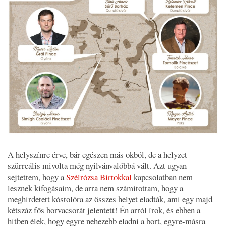
A helyszínre érve, bár egészen más okból, de a helyzet
szürreális mivolta még nyilvánvalóbbá vált. Azt ugyan
sejtettem, hogy a
Szélrózsa Birtokkal
kapcsolatban nem
lesznek kifogásaim, de arra nem számítottam, hogy a
meghirdetett kóstolóra az összes helyet eladták, ami egy majd
kétszáz fős borvacsorát jelentett! Én arról írok, és ebben a
hitben élek, hogy egyre nehezebb eladni a bort, egyre-másra