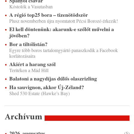
Spanyol csavar
Kóstolók a Vasutasban
A régió top25 bora – tizenötödször
Plusz novemberben újra nyomtatott Pécsi Borozó érkezik!
El kell döntenünk: akarunk-e szőlőt művelni a
jövőben?
Bor a tiltólistán?
Egyre több boros tartalomgyártó panaszkodik a Facebook
korlátozásaira
Akiért a harang szól
Terítéken a Mád Hill
Balatoni a nagydíjas dűlős olaszrizling
Ha sauvignon, akkor Új-Zéland?
Shed 530 Estate (Hawke’s Bay)
Archívum
2026. augusztus
(5)