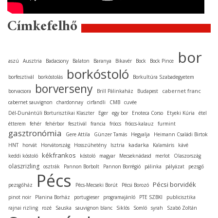
Címkefelhő
bor
aszú
Ausztria
Badacsony
Balaton
Baranya
Bikavér
Bock
Bock Pince
borkóstoló
borfesztivál
borkóstolás
Borkultúra Szabadegyetem
borverseny
cabernet franc
borvacsora
Brill Pálinkaház
Budapest
cabernet sauvignon
chardonnay
cirfandli
CMB
cuvée
Dél-Dunántúli Borturisztikai Klaszter
Eger
egy bor
Enoteca Corso
Etyeki Kúria
étel
étterem
fehér
fehérbor
fesztivál
francia
fröccs
fröccs-kalauz
furmint
gasztronómia
Gere Attila
Günzer Tamás
Hegyalja
Heimann Családi Birtok
kadarka
HNT
horvát
Horvátország
Hosszúhetény
Isztria
Kalamáris
kávé
kékfrankos
keddi kóstoló
kóstoló
magyar
Mecseknádasd
merlot
Olaszország
olaszrizling
osztrák
Pannon Borbolt
Pannon Borrégió
pálinka
pályázat
pezsgő
Pécs
Pécsi borvidék
pezsgőház
Pécs-Mecseki Borút
Pécsi Borozó
pinot noir
Planina Borház
portugieser
programajánló
PTE SZBKI
publicisztika
rajnai rizling
rozé
Sauska
sauvignon blanc
Siklós
Somló
syrah
Szabó Zoltán