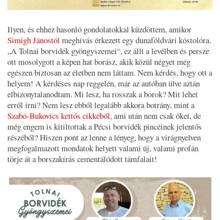
Ilyen, és ehhez hasonló gondolatokkal küzdöttem, amikor
Simigh Jánostól
meghívás érkezett egy dunaföldvári kóstolóra.
„A Tolnai borvidék gyöngyszemei“, ez állt a levélben és persze
ott mosolygott a képen hat borász, akik közül négyet még
egészen biztosan az életben nem láttam. Nem kérdés, hogy ott a
helyem! A kérdéses nap reggelén, már az autóban ülve aztán
elbizonytalanodtam. Mi lesz, ha rosszak a borok? Mit lehet
erről írni? Nem lesz ebből legalább akkora botrány, mint a
Szabó-Bukovics kettős cikkéből
, ami után nem csak őket, de
még engem is kitiltottak a Pécsi borvidék pincéinek jelentős
részéből? Hiszen pont az lenne a lényeg, hogy a virágnyelven
megfogalmazott mondatok helyett valami új, valami profán
törje át a borszakírás cementálódott támfalait!