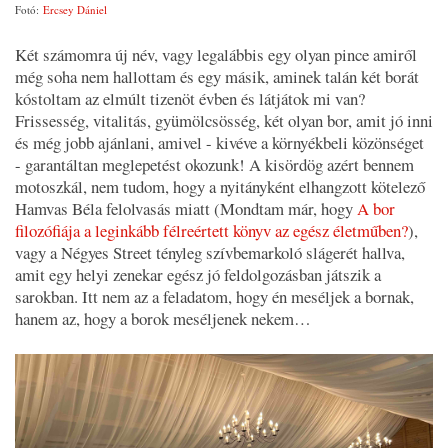
Fotó:
Ercsey Dániel
Két számomra új név, vagy legalábbis egy olyan pince amiről
még soha nem hallottam és egy másik, aminek talán két borát
kóstoltam az elmúlt tizenöt évben és látjátok mi van?
Frissesség, vitalitás, gyümölcsösség, két olyan bor, amit jó inni
és még jobb ajánlani, amivel - kivéve a környékbeli közönséget
- garantáltan meglepetést okozunk! A kisördög azért bennem
motoszkál, nem tudom, hogy a nyitányként elhangzott kötelező
Hamvas Béla felolvasás miatt (Mondtam már, hogy
A bor
filozófiája a leginkább félreértett könyv az egész életműben?
),
vagy a Négyes Street tényleg szívbemarkoló slágerét hallva,
amit egy helyi zenekar egész jó feldolgozásban játszik a
sarokban. Itt nem az a feladatom, hogy én meséljek a bornak,
hanem az, hogy a borok meséljenek nekem…