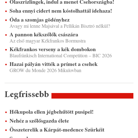
Olaszrizlingek, indul a menet Csehországba!
Soha ennyi cidert nem kóstolhattál idehaza!
Óda a szomjas gödényhez
Avagy mi lenne Majsával a Pellikán Bisztró nélkül?
A pannon kékszőlők császára
Az első magyar Kékfrankos Bormustra
Kékfrankos verseny a kék dombokon
Blaufränkisch International Competition – BIC 2026
Hazai pályán vitték a prímet a csehek
GROW du Monde 2026 Mikulovban
Legfrissebb
Hőkupola ellen jégbehűtött pusipel!
Nehéz a szőlősgazda élete
Összeterelik a Kárpát-medence Szürkéit