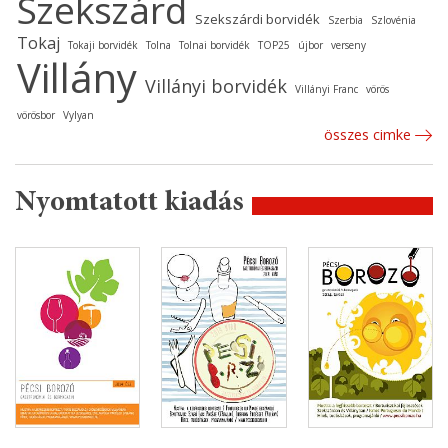
Szekszárd
Szekszárdi borvidék
Szerbia
Szlovénia
Tokaj
Tokaji borvidék
Tolna
Tolnai borvidék
TOP25
újbor
verseny
Villány
Villányi borvidék
Villányi Franc
vörös
vörösbor
Vylyan
összes cimke
Nyomtatott kiadás