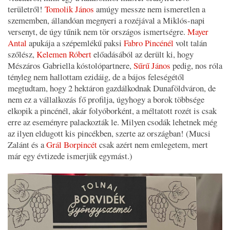
területről!
Tomolik János
amúgy messze nem ismeretlen a
szememben, állandóan megnyeri a rozéjával a Miklós-napi
versenyt, de úgy tűnik nem tör országos ismertségre.
Mayer
Antal
apukája a szépemlékű paksi
Fabro Pincénél
volt talán
szőlész,
Kelemen Róbert
előadásából az derült ki, hogy
Mészáros Gabriella kóstolópartnere,
Sűrű János
pedig, nos róla
tényleg nem hallottam ezidáig, de a bájos feleségétől
megtudtam, hogy 2 hektáron gazdálkodnak Dunaföldváron, de
nem ez a vállalkozás fő profilja, úgyhogy a borok többsége
elkopik a pincénél, akár folyóborként, a méltatott rozét is csak
erre az eseményre palackozták le. Milyen csodák lehetnek még
az ilyen eldugott kis pincékben, szerte az országban! (Mucsi
Zalánt és a
Grál Borpincét
csak azért nem emlegetem, mert
már egy évtizede ismerjük egymást.)