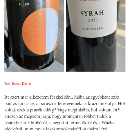
Fotó:
Ercsey Dániel
Itt azért már elkezdtem fészkelődni, hiába az egyébként száz
pontos társaság, a borászok feleségeinek szikrázó mosolya. Hol
voltak ezek a pincék eddig? Vagy méginkább, hol voltam én?!
Hiszen az mégsem járja, hogy momentán többet tudok a
pantelleriai zibibbóról, a negotini termelőkről és a Wachau
vidékéről, mint egy a lakásomtól másfél órányira lévő