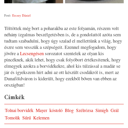
Fotó:
Ercsey Dániel
Töltöttek még bort a poharakba az este folyamán, részem volt
néhány izgalmas beszélgetésben is, de a gondolattól azóta sem
tudtam szabadulni, hogy úgy szalad el mellettünk a világ, hogy
észre sem vesszük a szépségeit. Ezennel megfogadom, hogy
jövőre a
Lecsengésen
sorozatot szentelek az olyan kis
pincéknek, akik lehet, hogy csak folyóbort értékesítenek, hogy
elmegyek azokra a borvidékekre, ahol kis túlzással a madár se
jár és igyekszem hírt adni az ott készült csodákról is, mert az
Dunaföldváron is kiderült, hogy ezekből bőven van ebben az
országban!
Címkék
Tolnai borvidék
Mayer
kóstoló
Blog
Szélrózsa
Simigh
Grál
Tomolik
Sűrű
Kelemen