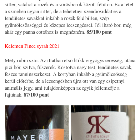
siller, valahol a rozék és a vörösborok között félúton. Ez a tétel
a színében ugyan siller, de a leheletnyi széndioxiddal és a
lendületes savakkal inkább a rozék felé billen, szép
gyümölcsösséggel és közepes lecsengéssel. Jól iható bor, még
85/100 pont
akár egy panna cottához is megnézném.
Kelemen Pince syrah 2021
Mély rubin szín. Az illatban első blikkre gyógyszeresség, utána
pici bőr, szilva, fűszerek. Kóstolva nagy test, lendületes savak,
feszes tanninszerkezet. A kortyban inkább a gyümölcsösség
kerül előtérbe, de a lecsengésben újra ott van egy csipetnyi
animális jegy, ami tulajdonképpen az egyik jellemzője a
87/100 pont
fajtának.