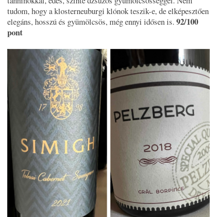
tanninokkal, édes, szinte dzsúzos gyümölcsösséggel. Nem
tudom, hogy a klosterneuburgi klónok teszik-e, de elképesztően
92/100
elegáns, hosszú és gyümölcsös, még ennyi idősen is.
pont