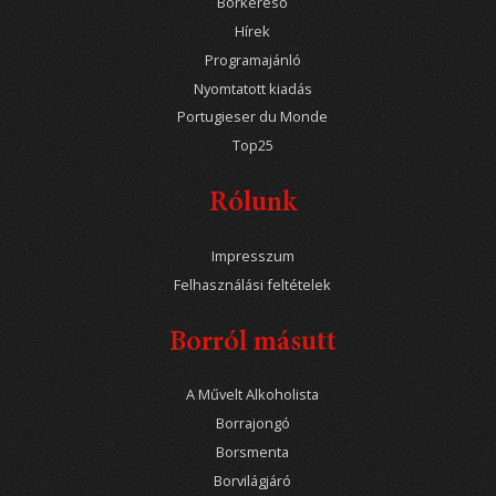
Borkereső
Hírek
Programajánló
Nyomtatott kiadás
Portugieser du Monde
Top25
Rólunk
Impresszum
Felhasználási feltételek
Borról másutt
A Művelt Alkoholista
Borrajongó
Borsmenta
Borvilágjáró