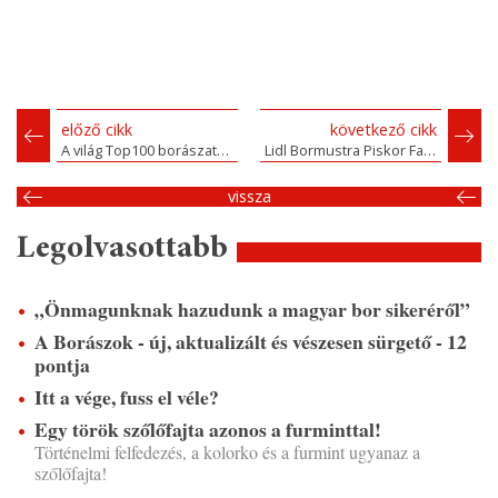
előző cikk
következő cikk
A világ Top100 borászata között a Disznókő
Lidl Bormustra Piskor Fannival
vissza
Legolvasottabb
„Önmagunknak hazudunk a magyar bor sikeréről”
A Borászok - új, aktualizált és vészesen sürgető - 12
pontja
Itt a vége, fuss el véle?
Egy török szőlőfajta azonos a furminttal!
Történelmi felfedezés, a kolorko és a furmint ugyanaz a
szőlőfajta!