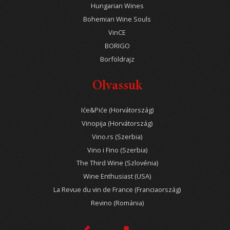
Hungarian Wines
Bohemian Wine Souls
VinCE
BORIGO
Borföldrajz
Olvassuk
Iće&Piće (Horvátország)
Vinopija (Horvátország)
Vino.rs (Szerbia)
Vino i Fino (Szerbia)
The Third Wine (Szlovénia)
Wine Enthusiast (USA)
La Revue du vin de France (Franciaország)
Revino (Románia)