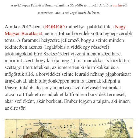
A nyitóképen Paks és a Duna, valamint a Sárgödör tér pincéi. A fotót a
bor.hu
-ról
metszettem, ahol a szöveget hozzá én írtam.
Amikor 2012-ben a
BORIGO
műhellyel publikáltuk a
Nagy
Magyar Boratlaszt
, nem a Tolnai borvidék volt a legnépszerűbb
téma. A faramuci helyzetre jellemző, hogy a szinte minden
tekintetben azonos (legalábbis a vidék egy részével)
adottságokkal bíró Szekszárdért viszont ment a közelharc,
mármint azért, hogy ki írja meg. Tolna már akkor is küzdött a
széttagolt területekkel, az ismeretlen kisbirtokokkal és a
mögöttük álló, a borvidéket szinte leuraló néhány gigaborászat
árnyékával, akik tulajdonképpen nem is akarnak kilépni a
fényre, inkább alacsonyan tartva a szőlőfelvásárlási árakat,
olcsón állítják elő és adják el külföldre a borvidék termését,
akár szőlőként, akár borként. Ember legyen a talpán, aki innen
az élre tör!