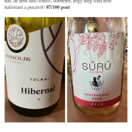
üde, de nem tutti-fruttis, döbbenet, hogy még soha nem
87/100 pont
hallottam a pincéről!