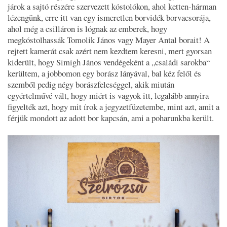
járok a sajtó részére szervezett kóstolókon, ahol ketten-hárman
lézengünk, erre itt van egy ismeretlen borvidék borvacsorája,
ahol még a csilláron is lógnak az emberek, hogy
megkóstolhassák Tomolik János vagy Mayer Antal borait! A
rejtett kamerát csak azért nem kezdtem keresni, mert gyorsan
kiderült, hogy Simigh János vendégeként a „családi sarokba“
kerültem, a jobbomon egy borász lányával, bal kéz felől és
szemből pedig négy borászfeleséggel, akik miután
egyértelművé vált, hogy miért is vagyok itt, legalább annyira
figyelték azt, hogy mit írok a jegyzetfüzetembe, mint azt, amit a
férjük mondott az adott bor kapcsán, ami a poharunkba került.