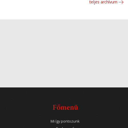
teljes archívum
Főmenü
Mi így pontozunk