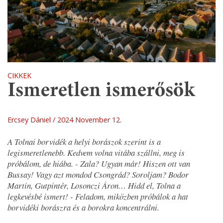
CIKKEK
Ismeretlen ismerősök
Ercsey Dániel
2024 November 12.
A Tolnai borvidék a helyi borászok szerint is a
legismeretlenebb. Kedvem volna vitába szállni, meg is
próbálom, de hiába. - Zala? Ugyan már! Hiszen ott van
Bussay! Vagy azt mondod Csongrád? Soroljam? Bodor
Martin, Gutpintér, Losonczi Áron… Hidd el, Tolna a
legkevésbé ismert! - Feladom, miközben próbálok a hat
borvidéki borászra és a borokra koncentrálni.