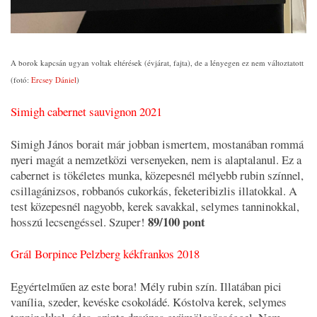
A borok kapcsán ugyan voltak eltérések (évjárat, fajta), de a lényegen ez nem változtatott
(fotó:
Ercsey Dániel
)
Simigh cabernet sauvignon 2021
Simigh János borait már jobban ismertem, mostanában rommá
nyeri magát a nemzetközi versenyeken, nem is alaptalanul. Ez a
cabernet is tökéletes munka, közepesnél mélyebb rubin színnel,
csillagánizsos, robbanós cukorkás, feketeribizlis illatokkal. A
test közepesnél nagyobb, kerek savakkal, selymes tanninokkal,
89/100 pont
hosszú lecsengéssel. Szuper!
Grál Borpince Pelzberg kékfrankos 2018
Egyértelműen az este bora! Mély rubin szín. Illatában pici
vanília, szeder, kevéske csokoládé. Kóstolva kerek, selymes