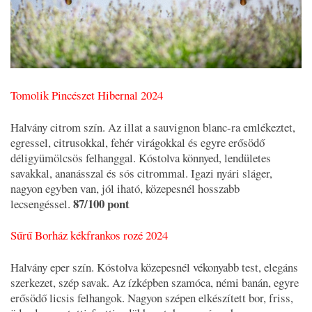
Tomolik Pincészet Hibernal 2024
Halvány citrom szín. Az illat a sauvignon blanc-ra emlékeztet,
egressel, citrusokkal, fehér virágokkal és egyre erősödő
déligyümölcsös felhanggal. Kóstolva könnyed, lendületes
savakkal, ananásszal és sós citrommal. Igazi nyári sláger,
nagyon egyben van, jól iható, közepesnél hosszabb
87/100 pont
lecsengéssel.
Sűrű Borház kékfrankos rozé 2024
Halvány eper szín. Kóstolva közepesnél vékonyabb test, elegáns
szerkezet, szép savak. Az ízképben szamóca, némi banán, egyre
erősödő licsis felhangok. Nagyon szépen elkészített bor, friss,