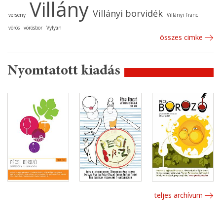
Villány
Villányi borvidék
verseny
Villányi Franc
vörös
vörösbor
Vylyan
összes cimke
Nyomtatott kiadás
teljes archívum