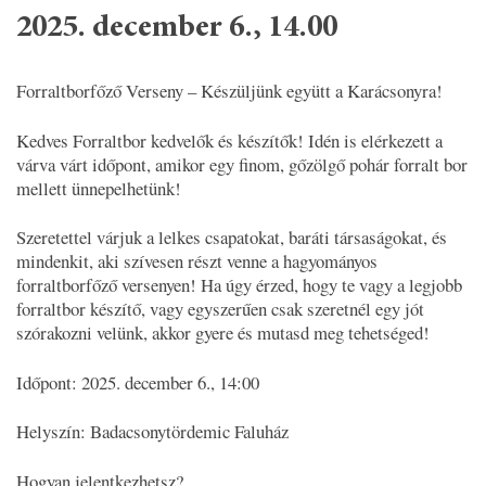
2025. december 6., 14.00
Forraltborfőző Verseny – Készüljünk együtt a Karácsonyra!
Kedves Forraltbor kedvelők és készítők! Idén is elérkezett a
várva várt időpont, amikor egy finom, gőzölgő pohár forralt bor
mellett ünnepelhetünk!
Szeretettel várjuk a lelkes csapatokat, baráti társaságokat, és
mindenkit, aki szívesen részt venne a hagyományos
forraltborfőző versenyen! Ha úgy érzed, hogy te vagy a legjobb
forraltbor készítő, vagy egyszerűen csak szeretnél egy jót
szórakozni velünk, akkor gyere és mutasd meg tehetséged!
Időpont: 2025. december 6., 14:00
Helyszín: Badacsonytördemic Faluház
Hogyan jelentkezhetsz?