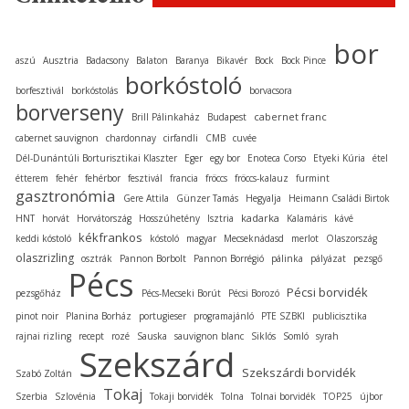
bor
aszú
Ausztria
Badacsony
Balaton
Baranya
Bikavér
Bock
Bock Pince
borkóstoló
borfesztivál
borkóstolás
borvacsora
borverseny
cabernet franc
Brill Pálinkaház
Budapest
cabernet sauvignon
chardonnay
cirfandli
CMB
cuvée
Dél-Dunántúli Borturisztikai Klaszter
Eger
egy bor
Enoteca Corso
Etyeki Kúria
étel
étterem
fehér
fehérbor
fesztivál
francia
fröccs
fröccs-kalauz
furmint
gasztronómia
Gere Attila
Günzer Tamás
Hegyalja
Heimann Családi Birtok
kadarka
HNT
horvát
Horvátország
Hosszúhetény
Isztria
Kalamáris
kávé
kékfrankos
keddi kóstoló
kóstoló
magyar
Mecseknádasd
merlot
Olaszország
olaszrizling
osztrák
Pannon Borbolt
Pannon Borrégió
pálinka
pályázat
pezsgő
Pécs
Pécsi borvidék
pezsgőház
Pécs-Mecseki Borút
Pécsi Borozó
pinot noir
Planina Borház
portugieser
programajánló
PTE SZBKI
publicisztika
rajnai rizling
recept
rozé
Sauska
sauvignon blanc
Siklós
Somló
syrah
Szekszárd
Szekszárdi borvidék
Szabó Zoltán
Tokaj
Szerbia
Szlovénia
Tokaji borvidék
Tolna
Tolnai borvidék
TOP25
újbor