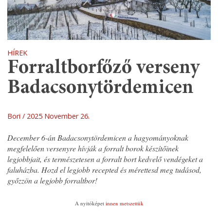
HÍREK
Forraltborfőző verseny
Badacsonytördemicen
Bori
2025 November 26.
December 6-án Badacsonytördemicen a hagyományoknak
megfelelően versenyre hívják a forralt borok készítőinek
legjobbjait, és természetesen a forralt bort kedvelő vendégeket a
faluházba. Hozd el legjobb recepted és mérettesd meg tudásod,
győzzön a legjobb forraltbor!
A nyitóképet
innen metszettük