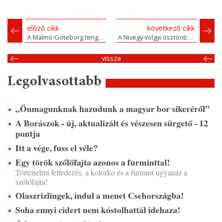
előző cikk
következő cikk
A Malmö-Göteborg tengely
A Nivegy-völgyi ösztönborász
vissza
Legolvasottabb
„Önmagunknak hazudunk a magyar bor sikeréről”
A Borászok - új, aktualizált és vészesen sürgető - 12
pontja
Itt a vége, fuss el véle?
Egy török szőlőfajta azonos a furminttal!
Történelmi felfedezés, a kolorko és a furmint ugyanaz a
szőlőfajta!
Olaszrizlingek, indul a menet Csehországba!
Soha ennyi cidert nem kóstolhattál idehaza!