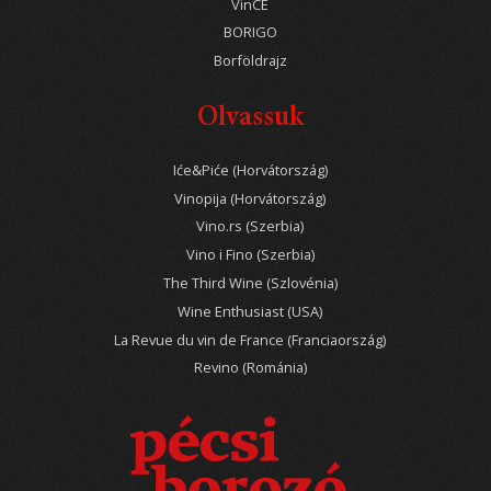
VinCE
BORIGO
Borföldrajz
Olvassuk
Iće&Piće (Horvátország)
Vinopija (Horvátország)
Vino.rs (Szerbia)
Vino i Fino (Szerbia)
The Third Wine (Szlovénia)
Wine Enthusiast (USA)
La Revue du vin de France (Franciaország)
Revino (Románia)