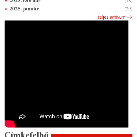
(18)
2025. január
(29)
teljes arhívum
Címkefelhő