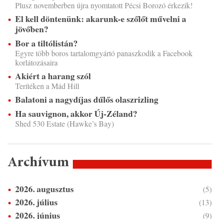
Plusz novemberben újra nyomtatott Pécsi Borozó érkezik!
El kell döntenünk: akarunk-e szőlőt művelni a
jövőben?
Bor a tiltólistán?
Egyre több boros tartalomgyártó panaszkodik a Facebook
korlátozásaira
Akiért a harang szól
Terítéken a Mád Hill
Balatoni a nagydíjas dűlős olaszrizling
Ha sauvignon, akkor Új-Zéland?
Shed 530 Estate (Hawke’s Bay)
Archívum
2026. augusztus
(5)
2026. július
(13)
2026. június
(9)