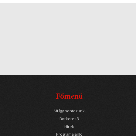
Főmenü
Mi így pontozunk
Borkereső
Hírek
Programajánló