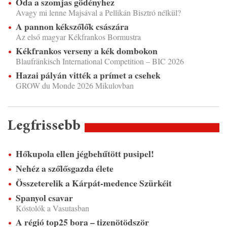
Óda a szomjas gödényhez
Avagy mi lenne Majsával a Pellikán Bisztró nélkül?
A pannon kékszőlők császára
Az első magyar Kékfrankos Bormustra
Kékfrankos verseny a kék dombokon
Blaufränkisch International Competition – BIC 2026
Hazai pályán vitték a prímet a csehek
GROW du Monde 2026 Mikulovban
Legfrissebb
Hőkupola ellen jégbehűtött pusipel!
Nehéz a szőlősgazda élete
Összeterelik a Kárpát-medence Szürkéit
Spanyol csavar
Kóstolók a Vasutasban
A régió top25 bora – tizenötödször