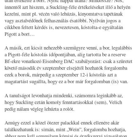
után értékelte a bort. Nyolc nappal utána? Mindössze? Nos,
innentől azt hiszem, a Suckling-féle értékeléseket illő a helyén
kezelni, mint pl. vécén való lehúzás, kinyomtatva tapétának
vagy asztalvédőnek felhasználás ésatöbbi. Nyilván jogos a
cikkben feltett kérdés is, nevezetesen, kóstolta-e egyáltalán
Pigott a bort…
A másik, ezt kicsit nehezebb szemügyre venni, a bor, legalábbis
a Pigott-féle kóstolás időpontjában, alig tartotta be a reserve
Bf-ekre vonatkozó Eisenberg DAC szabályozást: csak a szüretet
követő második év szeptember elsejétől hozhatók forgalomba
ezek a borok, márpedig a szeptember 12-i kóstolás azt a
magatartást sugallta, hogy ez a bor már forgalomban (is) van.
A tanulságot levonhatja mindenki, számomra leginkább az,
hogy Suckling eztán komoly fenntartásokkal (sem), Velich
pedig nálam végleg lehúzta a rolót.
Amúgy ezzel a közel ötezer palackkal ennek ellenére akár
találkozhatunk is: simán, mint „Wein”, forgalomba hozhatja,
ahhoz nem kell semmilyen kémiai és érzékszervi vizsgálaton