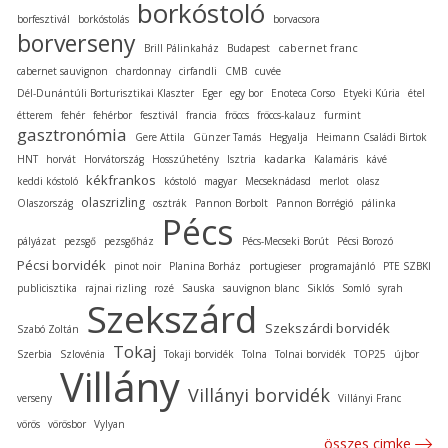
borkóstoló
borfesztivál
borkóstolás
borvacsora
borverseny
cabernet franc
Brill Pálinkaház
Budapest
cabernet sauvignon
chardonnay
cirfandli
CMB
cuvée
Dél-Dunántúli Borturisztikai Klaszter
Eger
egy bor
Enoteca Corso
Etyeki Kúria
étel
étterem
fehér
fehérbor
fesztivál
francia
fröccs
fröccs-kalauz
furmint
gasztronómia
Gere Attila
Günzer Tamás
Hegyalja
Heimann Családi Birtok
kadarka
HNT
horvát
Horvátország
Hosszúhetény
Isztria
Kalamáris
kávé
kékfrankos
keddi kóstoló
kóstoló
magyar
Mecseknádasd
merlot
olasz
olaszrizling
Olaszország
osztrák
Pannon Borbolt
Pannon Borrégió
pálinka
Pécs
pályázat
pezsgő
pezsgőház
Pécs-Mecseki Borút
Pécsi Borozó
Pécsi borvidék
pinot noir
Planina Borház
portugieser
programajánló
PTE SZBKI
publicisztika
rajnai rizling
rozé
Sauska
sauvignon blanc
Siklós
Somló
syrah
Szekszárd
Szekszárdi borvidék
Szabó Zoltán
Tokaj
Szerbia
Szlovénia
Tokaji borvidék
Tolna
Tolnai borvidék
TOP25
újbor
Villány
Villányi borvidék
verseny
Villányi Franc
vörös
vörösbor
Vylyan
összes cimke