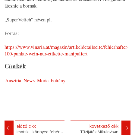
átesnie a bornak.
„SuperVelich” néven pl.
Forrás:
https://www.vinaria.at/magazin/artikeldetailseite/fehlerhafter-
100-punkte-wein-nur-etikette-manipuliert
Címkék
Ausztria
News
Moric
botrány
előző cikk
következő cikk
Imotski - könnyed fehérek, bársonyos vörösök
Tűzijáték Mikulovban