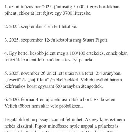
1. az ominózus bor 2025. júniusáig 5-600 literes hordókban
pihent, ekkor át lett fejtve egy 3700 literesbe.
2. 2025. szeptember 4-én lett letöltve.
3. 2025. szeptember 12-én kóstolta meg Stuart Pigott.
4. Egy héttel később jelent meg a 100/100 értékelés, ennek okán
fotózták le a fent leírt módon a tavalyi palackot.
5. 2025. november 26-án el lett utasítva a tétel. 2:4 arányban,
„keserű” és „sajtillatú” értékelésekkel. Velich további három
kékfrankos borát egyaránt 6:0 arányban átengedték.
6. 2026. február 4-én újra elutasították a bort. Ezt követen
Velich többet nem akar vele próbálkozni.
Legalább két turpisság azonnal feltűnhet. Az egyik, és ezt nem
nehéz kiszúrni, Pigott mindössze nyolc nappal a palackozás