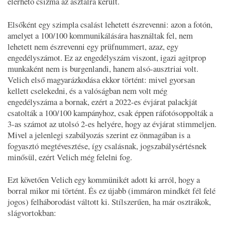
elérhető csizma az asztalra került.
Elsőként egy szimpla csalást lehetett észrevenni: azon a fotón,
amelyet a 100/100 kommunikálására használtak fel, nem
lehetett nem észrevenni egy prüfnummert, azaz, egy
engedélyszámot. Ez az engedélyszám viszont, igazi agitprop
munkaként nem is burgenlandi, hanem alsó-ausztriai volt.
Velich első magyarázkodása ekkor történt: mivel gyorsan
kellett cselekedni, és a valóságban nem volt még
engedélyszáma a bornak, ezért a 2022-es évjárat palackját
csatolták a 100/100 kampányhoz, csak éppen ráfotósoppolták a
3-as számot az utolsó 2-es helyére, hogy az évjárat stimmeljen.
Mivel a jelenlegi szabályozás szerint ez önmagában is a
fogyasztó megtévesztése, így csalásnak, jogszabálysértésnek
minősül, ezért Velich még felelni fog.
Ezt követően Velich egy kommünikét adott ki arról, hogy a
borral mikor mi történt. És ez újabb (immáron mindkét fél felé
jogos) felháborodást váltott ki. Stílszerűen, ha már osztrákok,
slágvortokban: