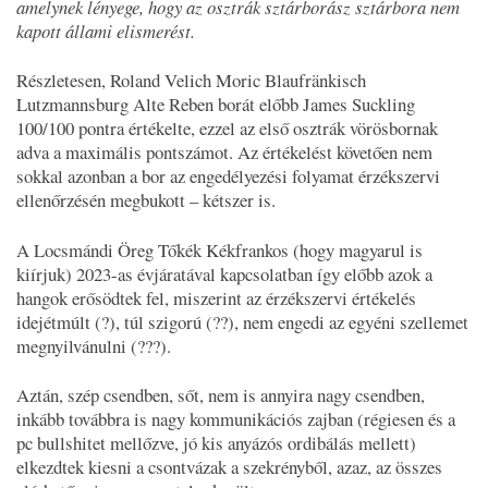
amelynek lényege, hogy az osztrák sztárborász sztárbora nem
kapott állami elismerést.
Részletesen, Roland Velich Moric Blaufränkisch
Lutzmannsburg Alte Reben borát előbb James Suckling
100/100 pontra értékelte, ezzel az első osztrák vörösbornak
adva a maximális pontszámot. Az értékelést követően nem
sokkal azonban a bor az engedélyezési folyamat érzékszervi
ellenőrzésén megbukott – kétszer is.
A Locsmándi Öreg Tőkék Kékfrankos (hogy magyarul is
kiírjuk) 2023-as évjáratával kapcsolatban így előbb azok a
hangok erősödtek fel, miszerint az érzékszervi értékelés
idejétmúlt (?), túl szigorú (??), nem engedi az egyéni szellemet
megnyilvánulni (???).
Aztán, szép csendben, sőt, nem is annyira nagy csendben,
inkább továbbra is nagy kommunikációs zajban (régiesen és a
pc bullshitet mellőzve, jó kis anyázós ordibálás mellett)
elkezdtek kiesni a csontvázak a szekrényből, azaz, az összes