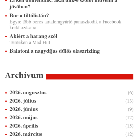
jövőben?
Bor a tiltólistán?
Egyre több boros tartalomgyártó panaszkodik a Facebook
korlátozásaira
Akiért a harang szól
Terítéken a Mád Hill
Balatoni a nagydíjas dűlős olaszrizling
Archívum
2026. augusztus
(6)
2026. július
(13)
2026. június
(9)
2026. május
(12)
2026. április
(15)
2026. március
(12)