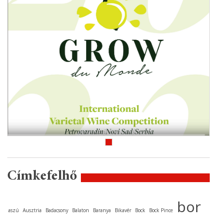
Címkefelhő
bor
aszú
Ausztria
Badacsony
Balaton
Baranya
Bikavér
Bock
Bock Pince