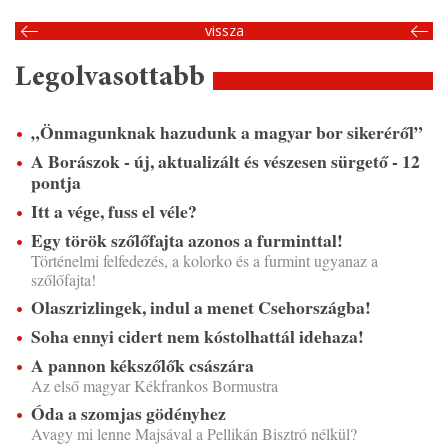
vissza
Legolvasottabb
„Önmagunknak hazudunk a magyar bor sikeréről”
A Borászok - új, aktualizált és vészesen sürgető - 12
pontja
Itt a vége, fuss el véle?
Egy török szőlőfajta azonos a furminttal!
Történelmi felfedezés, a kolorko és a furmint ugyanaz a
szőlőfajta!
Olaszrizlingek, indul a menet Csehországba!
Soha ennyi cidert nem kóstolhattál idehaza!
A pannon kékszőlők császára
Az első magyar Kékfrankos Bormustra
Óda a szomjas gödényhez
Avagy mi lenne Majsával a Pellikán Bisztró nélkül?