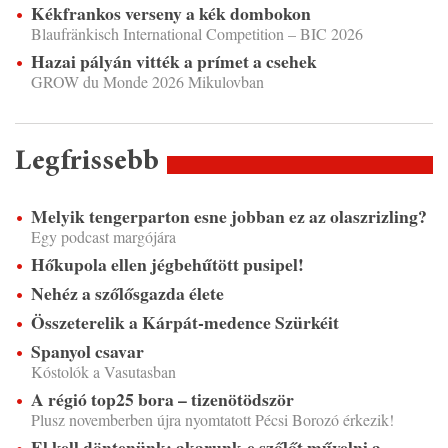
Kékfrankos verseny a kék dombokon
Blaufränkisch International Competition – BIC 2026
Hazai pályán vitték a prímet a csehek
GROW du Monde 2026 Mikulovban
Legfrissebb
Melyik tengerparton esne jobban ez az olaszrizling?
Egy podcast margójára
Hőkupola ellen jégbehűtött pusipel!
Nehéz a szőlősgazda élete
Összeterelik a Kárpát-medence Szürkéit
Spanyol csavar
Kóstolók a Vasutasban
A régió top25 bora – tizenötödször
Plusz novemberben újra nyomtatott Pécsi Borozó érkezik!
El kell döntenünk: akarunk-e szőlőt művelni a