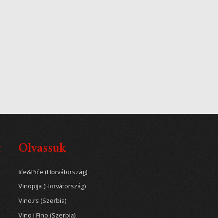
t
Olvassuk
Iće&Piće (Horvátország)
Vinopija (Horvátország)
Vino.rs (Szerbia)
Vino i Fino (Szerbia)