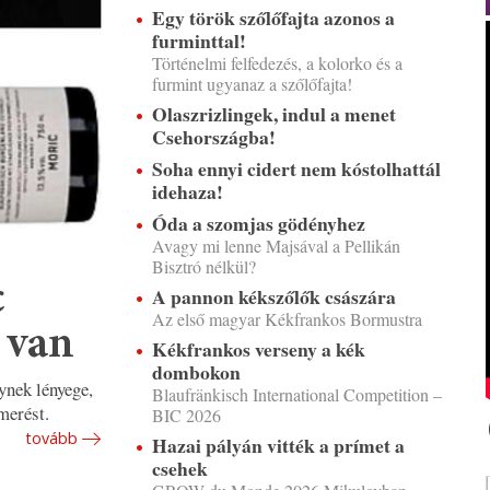
Egy török szőlőfajta azonos a
furminttal!
Történelmi felfedezés, a kolorko és a
furmint ugyanaz a szőlőfajta!
Olaszrizlingek, indul a menet
Csehországba!
Soha ennyi cidert nem kóstolhattál
idehaza!
Óda a szomjas gödényhez
Avagy mi lenne Majsával a Pellikán
Bisztró nélkül?
c
A pannon kékszőlők császára
Az első magyar Kékfrankos Bormustra
 van
Kékfrankos verseny a kék
dombokon
ynek lényege,
Blaufränkisch International Competition –
merést.
BIC 2026
tovább
Hazai pályán vitték a prímet a
csehek