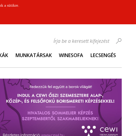
k a sütikre.
Írja be a keresett kifejezést
KÁK
MUNKATÁRSAK
WINESOFA
LECSENGÉS