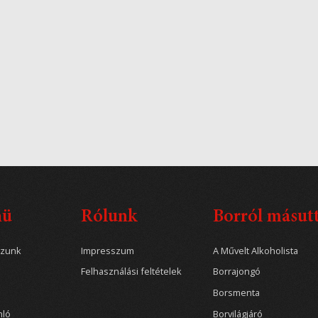
nü
Rólunk
Borról másut
ozunk
Impresszum
A Művelt Alkoholista
Felhasználási feltételek
Borrajongó
Borsmenta
nló
Borvilágjáró