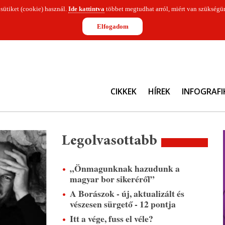
 sütiket (cookie) használ.
Ide kattintva
többet megtudhat arról, miért van szükségün
Elfogadom
CIKKEK
HÍREK
INFOGRAFI
Legolvasottabb
„Önmagunknak hazudunk a
magyar bor sikeréről”
A Borászok - új, aktualizált és
vészesen sürgető - 12 pontja
Itt a vége, fuss el véle?