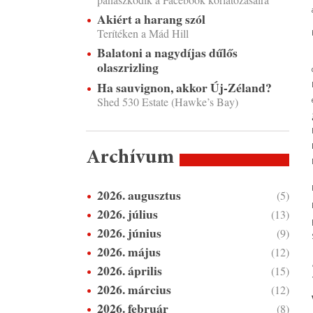
Akiért a harang szól
Terítéken a Mád Hill
Balatoni a nagydíjas dűlős
olaszrizling
Ha sauvignon, akkor Új-Zéland?
Shed 530 Estate (Hawke’s Bay)
Archívum
2026. augusztus
(5)
2026. július
(13)
2026. június
(9)
2026. május
(12)
2026. április
(15)
2026. március
(12)
2026. február
(8)