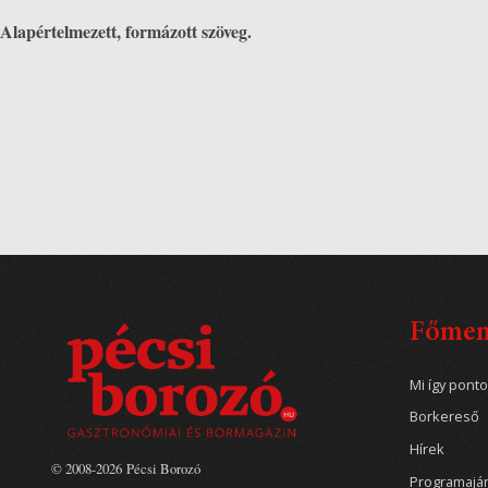
Alapértelmezett, formázott szöveg.
Főme
Mi így pont
Borkereső
Hírek
© 2008-2026 Pécsi Borozó
Programajá