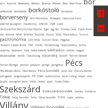
bor
aszú
Ausztria
Badacsony
Balaton
Baranya
Bikavér
Bock
Bock Pince
borkóstoló
F
borfesztivál
borkóstolás
borvacsora
borverseny
cabernet franc
Brill Pálinkaház
Budapest
cabernet sauvignon
chardonnay
cirfandli
CMB
cuvée
Ka
Dél-Dunántúli Borturisztikai Klaszter
Eger
egy bor
Enoteca Corso
Etyeki Kúria
étel
étterem
fehér
fehérbor
fesztivál
francia
fröccs
fröccs-kalauz
furmint
gasztronómia
Gere Attila
Günzer Tamás
Hegyalja
Heimann Családi Birtok
HNT
horvát
Horvátország
Hosszúhetény
Isztria
kékfrankos
kadarka
Kalamáris
kávé
keddi kóstoló
kóstoló
magyar
olaszrizling
Mecseknádasd
merlot
Olaszország
osztrák
Pannon Borbolt
Pécs
Pannon Borrégió
pálinka
pályázat
pezsgő
pezsgőház
Pécsi borvidék
Pécs-Mecseki Borút
Pécsi Borozó
pinot noir
Planina Borház
portugieser
programajánló
PTE SZBKI
publicisztika
rajnai rizling
recept
rozé
Sauska
sauvignon blanc
Siklós
Somló
syrah
Szabó Zoltán
Szekszárd
Szekszárdi borvidék
Szerbia
Szlovénia
Tokaj
Tokaji borvidék
Tolna
Tolnai borvidék
TOP25
újbor
verseny
Villány
Villányi borvidék