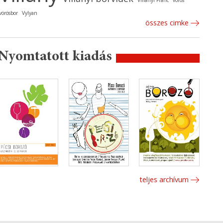
Villányi Franc
vörös
vörösbor
Vylyan
összes cimke
Nyomtatott kiadás
teljes archívum