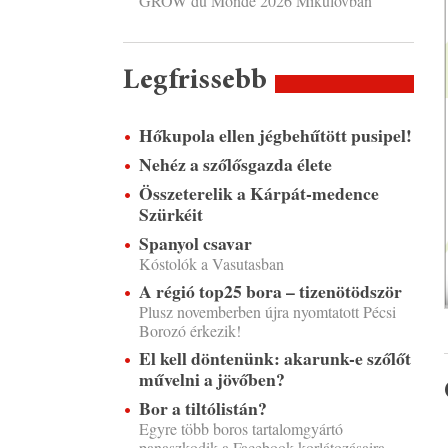
GROW du Monde 2026 Mikulovban
Legfrissebb
Hőkupola ellen jégbehűtött pusipel!
Nehéz a szőlősgazda élete
Összeterelik a Kárpát-medence
Szürkéit
Spanyol csavar
Kóstolók a Vasutasban
A régió top25 bora – tizenötödször
Plusz novemberben újra nyomtatott Pécsi
Borozó érkezik!
El kell döntenünk: akarunk-e szőlőt
művelni a jövőben?
Bor a tiltólistán?
Egyre több boros tartalomgyártó
panaszkodik a Facebook korlátozásaira