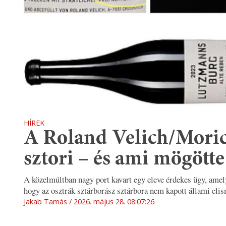
HÍREK
A Roland Velich/Mori
sztori – és ami mögötte
A közelmúltban nagy port kavart egy eleve érdekes ügy, amel
hogy az osztrák sztárborász sztárbora nem kapott állami elis
Jakab Tamás
2026. május 28. 08:07:26