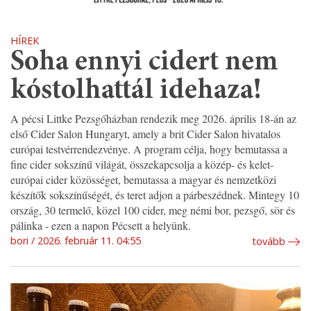
HÍREK
Soha ennyi cidert nem
kóstolhattál idehaza!
A pécsi Littke Pezsgőházban rendezik meg 2026. április 18-án az
első Cider Salon Hungaryt, amely a brit Cider Salon hivatalos
európai testvérrendezvénye. A program célja, hogy bemutassa a
fine cider sokszínű világát, összekapcsolja a közép- és kelet-
európai cider közösséget, bemutassa a magyar és nemzetközi
készítők sokszínűségét, és teret adjon a párbeszédnek. Mintegy 10
ország, 30 termelő, közel 100 cider, meg némi bor, pezsgő, sör és
pálinka - ezen a napon Pécsett a helyünk.
bori
2026. február 11. 04:55
tovább