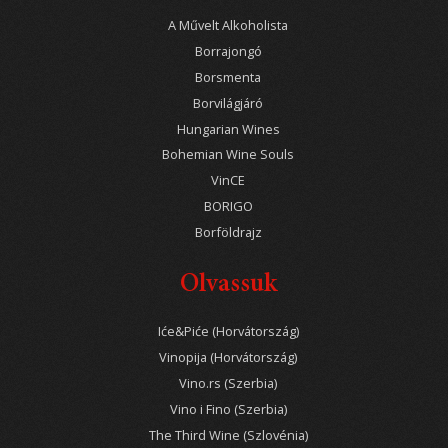
A Művelt Alkoholista
Borrajongó
Borsmenta
Borvilágjáró
Hungarian Wines
Bohemian Wine Souls
VinCE
BORIGO
Borföldrajz
Olvassuk
Iće&Piće (Horvátország)
Vinopija (Horvátország)
Vino.rs (Szerbia)
Vino i Fino (Szerbia)
The Third Wine (Szlovénia)