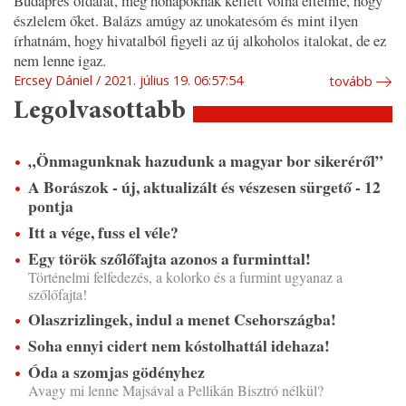
Budaprés oldalát, még hónapoknak kellett volna eltelnie, hogy
észlelem őket. Balázs amúgy az unokatesóm és mint ilyen
írhatnám, hogy hivatalból figyeli az új alkoholos italokat, de ez
nem lenne igaz.
Ercsey Dániel
2021. július 19. 06:57:54
tovább
Legolvasottabb
„Önmagunknak hazudunk a magyar bor sikeréről”
A Borászok - új, aktualizált és vészesen sürgető - 12
pontja
Itt a vége, fuss el véle?
Egy török szőlőfajta azonos a furminttal!
Történelmi felfedezés, a kolorko és a furmint ugyanaz a
szőlőfajta!
Olaszrizlingek, indul a menet Csehországba!
Soha ennyi cidert nem kóstolhattál idehaza!
Óda a szomjas gödényhez
Avagy mi lenne Majsával a Pellikán Bisztró nélkül?