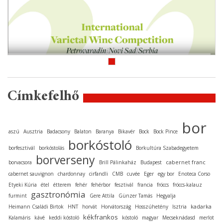
Címkefelhő
bor
aszú
Ausztria
Badacsony
Balaton
Baranya
Bikavér
Bock
Bock Pince
borkóstoló
borfesztivál
borkóstolás
Borkultúra Szabadegyetem
borverseny
cabernet franc
borvacsora
Brill Pálinkaház
Budapest
cabernet sauvignon
chardonnay
cirfandli
CMB
cuvée
Eger
egy bor
Enoteca Corso
Etyeki Kúria
étel
étterem
fehér
fehérbor
fesztivál
francia
fröccs
fröccs-kalauz
gasztronómia
furmint
Gere Attila
Günzer Tamás
Hegyalja
kadarka
Heimann Családi Birtok
HNT
horvát
Horvátország
Hosszúhetény
Isztria
kékfrankos
Kalamáris
kávé
keddi kóstoló
kóstoló
magyar
Mecseknádasd
merlot