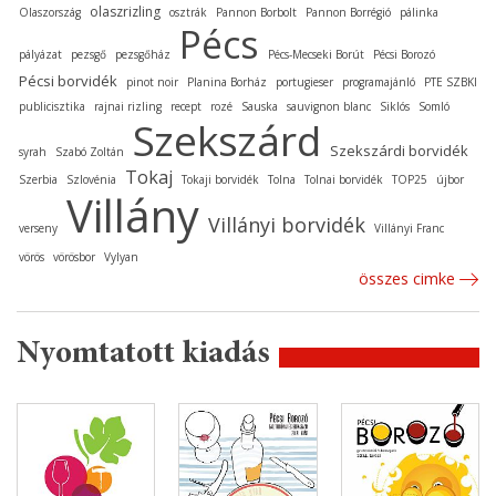
olaszrizling
Olaszország
osztrák
Pannon Borbolt
Pannon Borrégió
pálinka
Pécs
pályázat
pezsgő
pezsgőház
Pécs-Mecseki Borút
Pécsi Borozó
Pécsi borvidék
pinot noir
Planina Borház
portugieser
programajánló
PTE SZBKI
publicisztika
rajnai rizling
recept
rozé
Sauska
sauvignon blanc
Siklós
Somló
Szekszárd
Szekszárdi borvidék
syrah
Szabó Zoltán
Tokaj
Szerbia
Szlovénia
Tokaji borvidék
Tolna
Tolnai borvidék
TOP25
újbor
Villány
Villányi borvidék
verseny
Villányi Franc
vörös
vörösbor
Vylyan
összes cimke
Nyomtatott kiadás