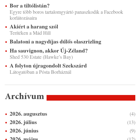
Bor a tiltólistán?
Egyre több boros tartalomgyártó panaszkodik a Facebook
korlátozásaira
Akiért a harang szól
Terítéken a Mád Hill
Balatoni a nagydíjas dűlős olaszrizling
Ha sauvignon, akkor Új-Zéland?
Shed 530 Estate (Hawke’s Bay)
A folyton újragondolt Szekszárd
Látogatóban a Pósta Borháznál
Archívum
2026. augusztus
(4)
2026. július
(13)
2026. június
(9)
2026. május
(12)