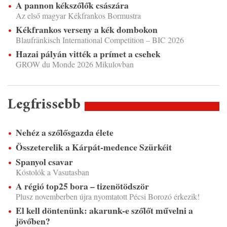
A pannon kékszőlők császára
Az első magyar Kékfrankos Bormustra
Kékfrankos verseny a kék dombokon
Blaufränkisch International Competition – BIC 2026
Hazai pályán vitték a prímet a csehek
GROW du Monde 2026 Mikulovban
Legfrissebb
Nehéz a szőlősgazda élete
Összeterelik a Kárpát-medence Szürkéit
Spanyol csavar
Kóstolók a Vasutasban
A régió top25 bora – tizenötödször
Plusz novemberben újra nyomtatott Pécsi Borozó érkezik!
El kell döntenünk: akarunk-e szőlőt művelni a
jövőben?