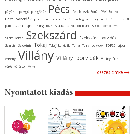
olaszrizling
Olaszország
osztrák
Pannon Borbolt
Pannon Borrégió
pálinka
Pécs
pályázat
pezsgő
pezsgőház
Pécs-Mecseki Borút
Pécsi Borozó
Pécsi borvidék
pinot noir
Planina Borház
portugieser
programajánló
PTE SZBKI
publicisztika
rajnai rizling
rozé
Sauska
sauvignon blanc
Siklós
Somló
syrah
Szekszárd
Szekszárdi borvidék
Szabó Zoltán
Tokaj
Szerbia
Szlovénia
Tokaji borvidék
Tolna
Tolnai borvidék
TOP25
újbor
Villány
Villányi borvidék
verseny
Villányi Franc
vörös
vörösbor
Vylyan
összes cimke
Nyomtatott kiadás