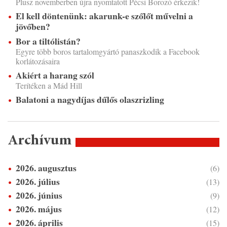
Plusz novemberben újra nyomtatott Pécsi Borozó érkezik!
El kell döntenünk: akarunk-e szőlőt művelni a
jövőben?
Bor a tiltólistán?
Egyre több boros tartalomgyártó panaszkodik a Facebook
korlátozásaira
Akiért a harang szól
Terítéken a Mád Hill
Balatoni a nagydíjas dűlős olaszrizling
Archívum
2026. augusztus
(6)
2026. július
(13)
2026. június
(9)
2026. május
(12)
2026. április
(15)