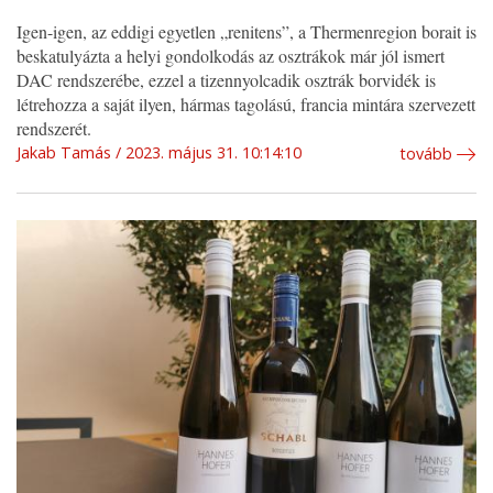
Igen-igen, az eddigi egyetlen „renitens”, a Thermenregion borait is
beskatulyázta a helyi gondolkodás az osztrákok már jól ismert
DAC rendszerébe, ezzel a tizennyolcadik osztrák borvidék is
létrehozza a saját ilyen, hármas tagolású, francia mintára szervezett
rendszerét.
Jakab Tamás
2023. május 31. 10:14:10
tovább