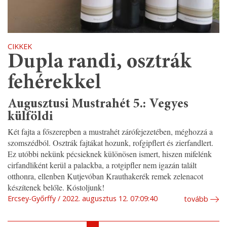
CIKKEK
Dupla randi, osztrák
fehérekkel
Augusztusi Mustrahét 5.: Vegyes
külföldi
Két fajta a főszerepben a mustrahét zárófejezetében, méghozzá a
szomszédból. Osztrák fajtákat hozunk, rofgipflert és zierfandlert.
Ez utóbbi nekünk pécsieknek különösen ismert, hiszen mifelénk
cirfandliként kerül a palackba, a rotgipfler nem igazán talált
otthonra, ellenben Kutjevóban Krauthakerék remek zelenacot
készítenek belőle. Kóstoljunk!
Ercsey-Győrffy
2022. augusztus 12. 07:09:40
tovább