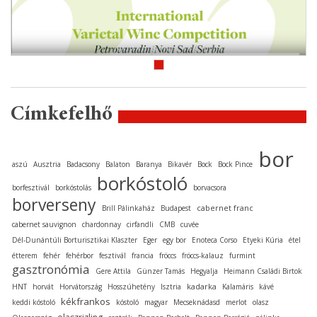
Címkefelhő
bor
aszú
Ausztria
Badacsony
Balaton
Baranya
Bikavér
Bock
Bock Pince
borkóstoló
borfesztivál
borkóstolás
borvacsora
borverseny
cabernet franc
Brill Pálinkaház
Budapest
cabernet sauvignon
chardonnay
cirfandli
CMB
cuvée
Dél-Dunántúli Borturisztikai Klaszter
Eger
egy bor
Enoteca Corso
Etyeki Kúria
étel
étterem
fehér
fehérbor
fesztivál
francia
fröccs
fröccs-kalauz
furmint
gasztronómia
Gere Attila
Günzer Tamás
Hegyalja
Heimann Családi Birtok
kadarka
HNT
horvát
Horvátország
Hosszúhetény
Isztria
Kalamáris
kávé
kékfrankos
keddi kóstoló
kóstoló
magyar
Mecseknádasd
merlot
olasz