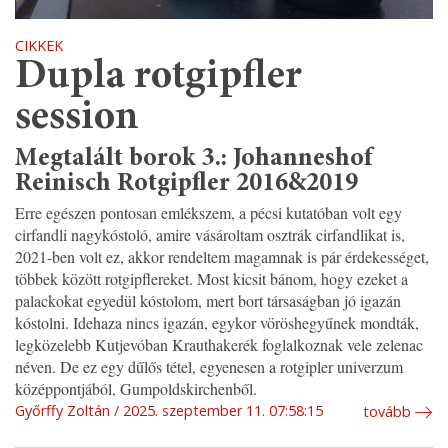
CIKKEK
Dupla rotgipfler
session
Megtalált borok 3.: Johanneshof
Reinisch Rotgipfler 2016&2019
Erre egészen pontosan emlékszem, a pécsi kutatóban volt egy
cirfandli nagykóstoló, amire vásároltam osztrák cirfandlikat is,
2021-ben volt ez, akkor rendeltem magamnak is pár érdekességet,
többek között rotgipflereket. Most kicsit bánom, hogy ezeket a
palackokat egyedül kóstolom, mert bort társaságban jó igazán
kóstolni. Idehaza nincs igazán, egykor vöröshegyűnek mondták,
legközelebb Kutjevóban Krauthakerék foglalkoznak vele zelenac
néven. De ez egy dűlős tétel, egyenesen a rotgipler univerzum
középpontjából, Gumpoldskirchenből.
Győrffy Zoltán
2025. szeptember 11. 07:58:15
tovább