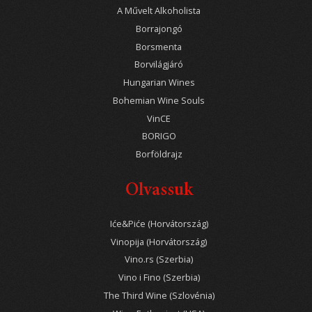
A Művelt Alkoholista
Borrajongó
Borsmenta
Borvilágjáró
Hungarian Wines
Bohemian Wine Souls
VinCE
BORIGO
Borföldrajz
Olvassuk
Iće&Piće (Horvátország)
Vinopija (Horvátország)
Vino.rs (Szerbia)
Vino i Fino (Szerbia)
The Third Wine (Szlovénia)