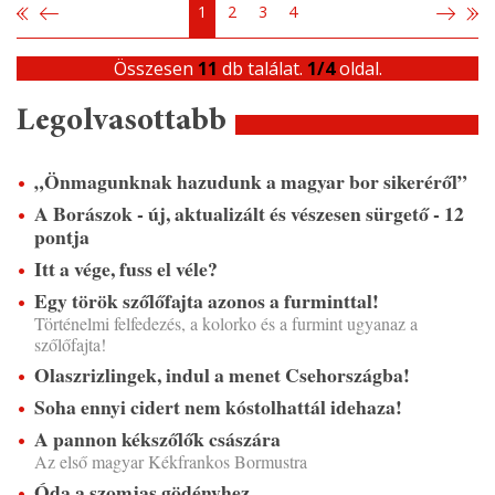
1
2
3
4
Összesen
11
db találat.
1/4
oldal.
Legolvasottabb
„Önmagunknak hazudunk a magyar bor sikeréről”
A Borászok - új, aktualizált és vészesen sürgető - 12
pontja
Itt a vége, fuss el véle?
Egy török szőlőfajta azonos a furminttal!
Történelmi felfedezés, a kolorko és a furmint ugyanaz a
szőlőfajta!
Olaszrizlingek, indul a menet Csehországba!
Soha ennyi cidert nem kóstolhattál idehaza!
A pannon kékszőlők császára
Az első magyar Kékfrankos Bormustra
Óda a szomjas gödényhez