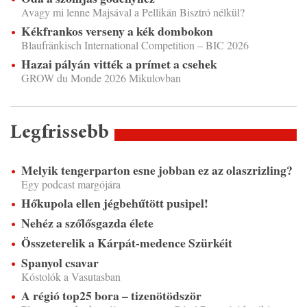
Avagy mi lenne Majsával a Pellikán Bisztró nélkül?
Kékfrankos verseny a kék dombokon
Blaufränkisch International Competition – BIC 2026
Hazai pályán vitték a prímet a csehek
GROW du Monde 2026 Mikulovban
Legfrissebb
Melyik tengerparton esne jobban ez az olaszrizling?
Egy podcast margójára
Hőkupola ellen jégbehűtött pusipel!
Nehéz a szőlősgazda élete
Összeterelik a Kárpát-medence Szürkéit
Spanyol csavar
Kóstolók a Vasutasban
A régió top25 bora – tizenötödször