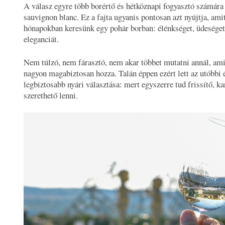
A válasz egyre több borértő és hétköznapi fogyasztó számára
sauvignon blanc. Ez a fajta ugyanis pontosan azt nyújtja, am
hónapokban keresünk egy pohár borban: élénkséget, üdeséget
eleganciát.
Nem túlzó, nem fárasztó, nem akar többet mutatni annál, ami
nagyon magabiztosan hozza. Talán éppen ezért lett az utóbbi 
legbiztosabb nyári választása: mert egyszerre tud frissítő, ka
szerethető lenni.