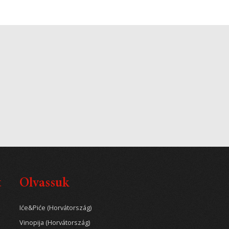
t
Olvassuk
Iće&Piće (Horvátország)
Vinopija (Horvátország)