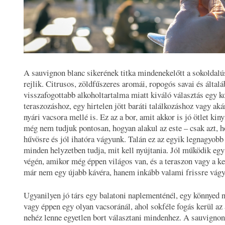
A sauvignon blanc sikerének titka mindenekelőtt a sokoldal
rejlik. Citrusos, zöldfűszeres aromái, ropogós savai és által
visszafogottabb alkoholtartalma miatt kiváló választás egy ko
teraszozáshoz, egy hirtelen jött baráti találkozáshoz vagy ak
nyári vacsora mellé is. Ez az a bor, amit akkor is jó ötlet kin
még nem tudjuk pontosan, hogyan alakul az este – csak azt, 
hűvösre és jól ihatóra vágyunk. Talán ez az egyik legnagyobb 
minden helyzetben tudja, mit kell nyújtania. Jól működik eg
végén, amikor még éppen világos van, és a teraszon vagy a ke
már nem egy újabb kávéra, hanem inkább valami frissre vág
Ugyanilyen jó társ egy balatoni naplementénél, egy könnyed n
vagy éppen egy olyan vacsoránál, ahol sokféle fogás kerül az 
nehéz lenne egyetlen bort választani mindenhez. A sauvignon