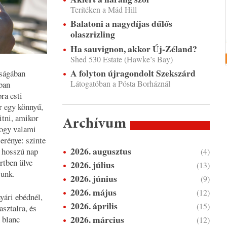
Terítéken a Mád Hill
Balatoni a nagydíjas dűlős
olaszrizling
Ha sauvignon, akkor Új-Zéland?
Shed 530 Estate (Hawke’s Bay)
A folyton újragondolt Szekszárd
úságában
Látogatóban a Pósta Borháznál
ában
ra esti
ár egy könnyű,
yitni, amikor
Archívum
hogy valami
erénye: szinte
2026. augusztus
y hosszú nap
(4)
rtben ülve
2026. július
(13)
yunk.
2026. június
(9)
2026. május
(12)
yári ebédnél,
2026. április
(15)
asztalra, és
2026. március
 blanc
(12)