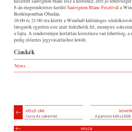
készített sauvignon blanc lesz a kedvence, erre jó lehetősége
8-án megrendezésre kerülő
Sauvignon Blanc Fesztivál
a Win
Borközpontban Óbudán.
16:00 és 21:00 óra között a Winehub különleges sétálókóstol
látogatók egyetlen este alatt fedezhetik fel, mennyire sokszín
a fajta. A rendezvényen korlátlan kóstolásra van lehetőség, a 
pedig előzetes jegyvásárláshoz kötött.
Címkék
News
előző cikk
követk
Curry és cabernet
A pannon kékszőlők 
vissza