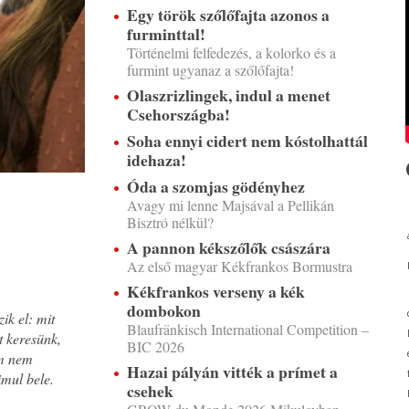
Egy török szőlőfajta azonos a
furminttal!
Történelmi felfedezés, a kolorko és a
furmint ugyanaz a szőlőfajta!
Olaszrizlingek, indul a menet
Csehországba!
Soha ennyi cidert nem kóstolhattál
idehaza!
Óda a szomjas gödényhez
Avagy mi lenne Majsával a Pellikán
Bisztró nélkül?
A pannon kékszőlők császára
Az első magyar Kékfrankos Bormustra
Kékfrankos verseny a kék
dombokon
ik el: mit
Blaufränkisch International Competition –
t keresünk,
BIC 2026
ám nem
Hazai pályán vitték a prímet a
imul bele.
csehek