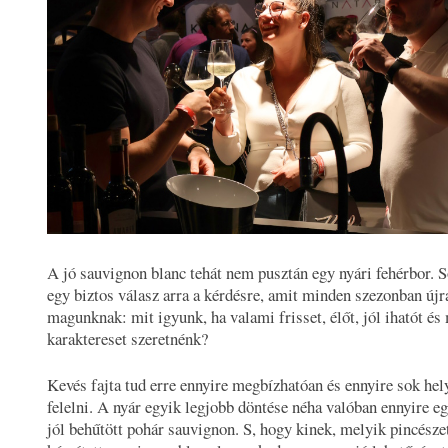
A jó sauvignon blanc tehát nem pusztán egy nyári fehérbor. 
egy biztos válasz arra a kérdésre, amit minden szezonban újr
magunknak: mit igyunk, ha valami frisset, élőt, jól ihatót és
karaktereset szeretnénk?
Kevés fajta tud erre ennyire megbízhatóan és ennyire sok hel
felelni. A nyár egyik legjobb döntése néha valóban ennyire e
jól behűtött pohár sauvignon. S, hogy kinek, melyik pincészet