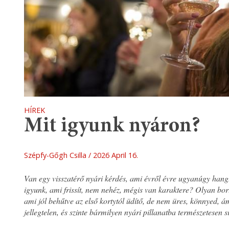
HÍREK
Mit igyunk nyáron?
Szépfy-Gőgh Csilla
2026 April 16.
Van egy visszatérő nyári kérdés, ami évről évre ugyanúgy hangz
igyunk, ami frissít, nem nehéz, mégis van karaktere? Olyan bor
ami jól behűtve az első kortytól üdítő, de nem üres, könnyed, 
jellegtelen, és szinte bármilyen nyári pillanatba természetesen s