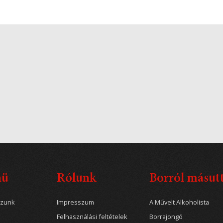
nü
Rólunk
Borról másut
ozunk
Impresszum
A Művelt Alkoholista
Felhasználási feltételek
Borrajongó