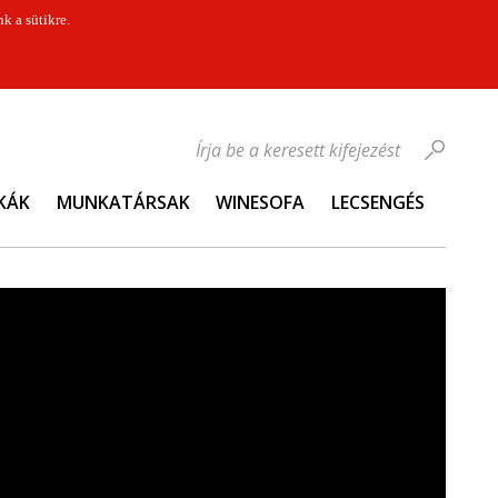
k a sütikre.
Írja be a keresett kifejezést
KÁK
MUNKATÁRSAK
WINESOFA
LECSENGÉS