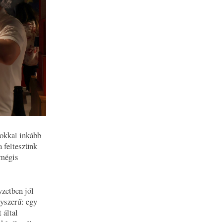
Sokkal inkább
a felteszünk
 mégis
yzetben jól
gyszerű: egy
 által