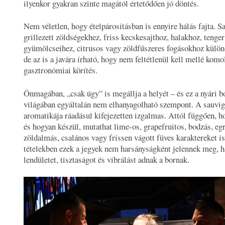
ilyenkor gyakran szinte magától értetődően jó döntés.
Nem véletlen, hogy ételpárosításban is ennyire hálás fajta. S
grillezett zöldségekhez, friss kecskesajthoz, halakhoz, tenger
gyümölcseihez, citrusos vagy zöldfűszeres fogásokhoz különö
de az is a javára írható, hogy nem feltétlenül kell mellé komo
gasztronómiai körítés.
Önmagában, „csak úgy” is megállja a helyét – és ez a nyári b
világában egyáltalán nem elhanyagolható szempont. A sauvi
aromatikája ráadásul kifejezetten izgalmas. Attól függően, h
és hogyan készül, mutathat lime-os, grapefruitos, bodzás, eg
zöldalmás, csalános vagy frissen vágott füves karaktereket is
tételekben ezek a jegyek nem harsányságként jelennek meg, 
lendületet, tisztaságot és vibrálást adnak a bornak.