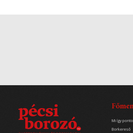
Főme
Mi így pont
Borkereső