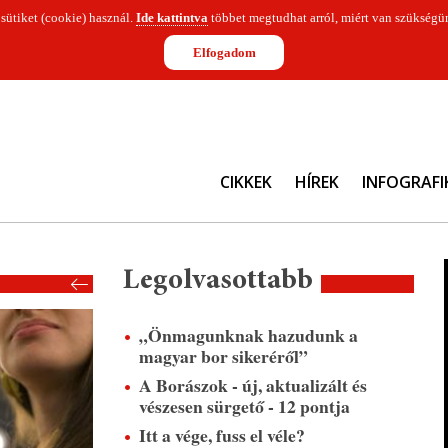
 sütiket (cookie) használ.
Ide kattintva
többet megtudhat arról, miért van szükségün
Elfogadom
CIKKEK
HÍREK
INFOGRAFI
Legolvasottabb
„Önmagunknak hazudunk a
magyar bor sikeréről”
A Borászok - új, aktualizált és
vészesen sürgető - 12 pontja
Itt a vége, fuss el véle?