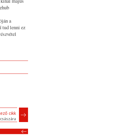
t kínál május
ehub
óján a
ű tud lenni ez
részvétel
ező cikk
császára