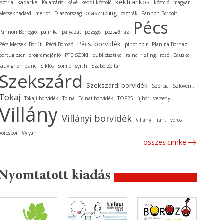
kékfrankos
kadarka
Isztria
Kalamáris
kávé
keddi kóstoló
kóstoló
magyar
olaszrizling
Mecseknádasd
merlot
Olaszország
osztrák
Pannon Borbolt
Pécs
Pannon Borrégió
pálinka
pályázat
pezsgő
pezsgőház
Pécsi borvidék
Pécs-Mecseki Borút
Pécsi Borozó
pinot noir
Planina Borház
portugieser
programajánló
PTE SZBKI
publicisztika
rajnai rizling
rozé
Sauska
sauvignon blanc
Siklós
Somló
syrah
Szabó Zoltán
Szekszárd
Szekszárdi borvidék
Szerbia
Szlovénia
Tokaj
Tokaji borvidék
Tolna
Tolnai borvidék
TOP25
újbor
verseny
Villány
Villányi borvidék
Villányi Franc
vörös
vörösbor
Vylyan
összes cimke
Nyomtatott kiadás