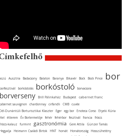
Címkefelhő
bor
aszú
Ausztria
Badacsony
Balaton
Baranya
Bikavér
Bock
Bock Pince
borkóstoló
borfesztivál
borkóstolás
borvacsora
borverseny
cabernet franc
Brill Pálinkaház
Budapest
cabernet sauvignon
chardonnay
cirfandli
CMB
cuvée
Dél-Dunántúli Borturisztikai Klaszter
Eger
egy bor
Enoteca Corso
Etyeki Kúria
étel
étterem
Év Bortermelője
fehér
fehérbor
fesztivál
francia
fröccs
gasztronómia
fröccs-kalauz
furmint
Gere Attila
Günzer Tamás
Hegyalja
Heimann Családi Birtok
HNT
horvát
Horvátország
Hosszúhetény