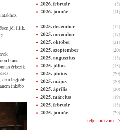
2026. február
(8)
2026. január
(11)
alátákhoz,
2025. december
(15)
sen jól illik,
2025. november
ly
(17)
2025. október
(21)
2025. szeptember
(20)
orok
2025. augusztus
(18)
gnon blanc
2025. július
(18)
onnan érkezik
2025. június
reses,
(20)
, de a legjobb
2025. május
(20)
hanem inkább
2025. április
(20)
2025. március
(19)
2025. február
(18)
2025. január
(29)
teljes arhívum