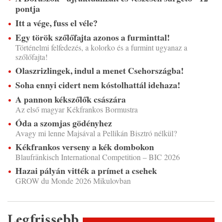
pontja
Itt a vége, fuss el véle?
Egy török szőlőfajta azonos a furminttal!
Történelmi felfedezés, a kolorko és a furmint ugyanaz a
szőlőfajta!
Olaszrizlingek, indul a menet Csehországba!
Soha ennyi cidert nem kóstolhattál idehaza!
A pannon kékszőlők császára
Az első magyar Kékfrankos Bormustra
Óda a szomjas gödényhez
Avagy mi lenne Majsával a Pellikán Bisztró nélkül?
Kékfrankos verseny a kék dombokon
Blaufränkisch International Competition – BIC 2026
Hazai pályán vitték a prímet a csehek
GROW du Monde 2026 Mikulovban
Legfrissebb