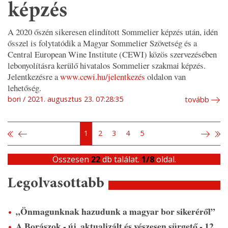
képzés
A 2020 őszén sikeresen elindított Sommelier képzés után, idén
ősszel is folytatódik a Magyar Sommelier Szövetség és a
Central European Wine Institute (CEWI) közös szervezésében
lebonyolításra kerülő hivatalos Sommelier szakmai képzés.
Jelentkezésre a
www.cewi.hu/jelentkezés
oldalon van
lehetőség.
bori
2021. augusztus 23. 07:28:35
tovább
1
2
3
4
5
Összesen
22
db találat.
1/8
oldal.
Legolvasottabb
„Önmagunknak hazudunk a magyar bor sikeréről”
A Borászok - új, aktualizált és vészesen sürgető - 12