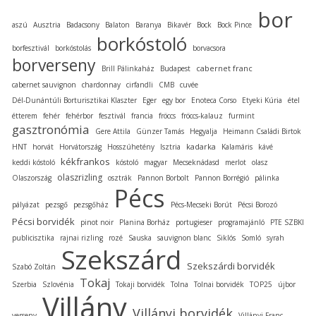
bor
aszú
Ausztria
Badacsony
Balaton
Baranya
Bikavér
Bock
Bock Pince
borkóstoló
borfesztivál
borkóstolás
borvacsora
borverseny
cabernet franc
Brill Pálinkaház
Budapest
cabernet sauvignon
chardonnay
cirfandli
CMB
cuvée
Dél-Dunántúli Borturisztikai Klaszter
Eger
egy bor
Enoteca Corso
Etyeki Kúria
étel
étterem
fehér
fehérbor
fesztivál
francia
fröccs
fröccs-kalauz
furmint
gasztronómia
Gere Attila
Günzer Tamás
Hegyalja
Heimann Családi Birtok
kadarka
HNT
horvát
Horvátország
Hosszúhetény
Isztria
Kalamáris
kávé
kékfrankos
keddi kóstoló
kóstoló
magyar
Mecseknádasd
merlot
olasz
olaszrizling
Olaszország
osztrák
Pannon Borbolt
Pannon Borrégió
pálinka
Pécs
pályázat
pezsgő
pezsgőház
Pécs-Mecseki Borút
Pécsi Borozó
Pécsi borvidék
pinot noir
Planina Borház
portugieser
programajánló
PTE SZBKI
publicisztika
rajnai rizling
rozé
Sauska
sauvignon blanc
Siklós
Somló
syrah
Szekszárd
Szekszárdi borvidék
Szabó Zoltán
Tokaj
Szerbia
Szlovénia
Tokaji borvidék
Tolna
Tolnai borvidék
TOP25
újbor
Villány
Villányi borvidék
verseny
Villányi Franc