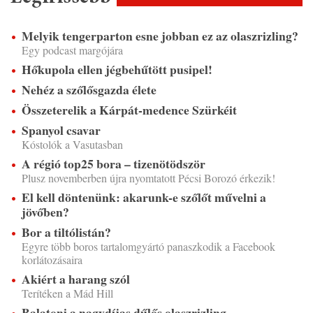
Melyik tengerparton esne jobban ez az olaszrizling?
Egy podcast margójára
Hőkupola ellen jégbehűtött pusipel!
Nehéz a szőlősgazda élete
Összeterelik a Kárpát-medence Szürkéit
Spanyol csavar
Kóstolók a Vasutasban
A régió top25 bora – tizenötödször
Plusz novemberben újra nyomtatott Pécsi Borozó érkezik!
El kell döntenünk: akarunk-e szőlőt művelni a
jövőben?
Bor a tiltólistán?
Egyre több boros tartalomgyártó panaszkodik a Facebook
korlátozásaira
Akiért a harang szól
Terítéken a Mád Hill
Balatoni a nagydíjas dűlős olaszrizling