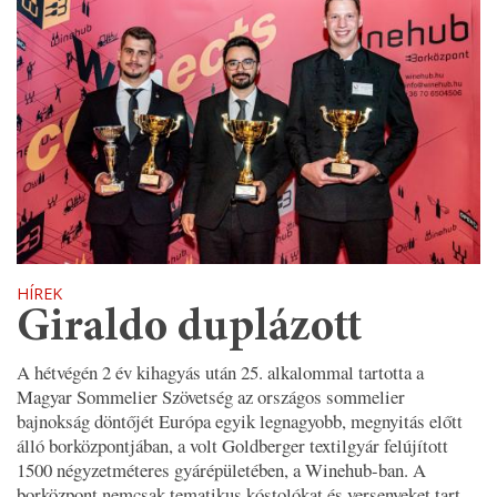
HÍREK
Giraldo duplázott
A hétvégén 2 év kihagyás után 25. alkalommal tartotta a
Magyar Sommelier Szövetség az országos sommelier
bajnokság döntőjét Európa egyik legnagyobb, megnyitás előtt
álló borközpontjában, a volt Goldberger textilgyár felújított
1500 négyzetméteres gyárépületében, a Winehub-ban. A
borközpont nemcsak tematikus kóstolókat és versenyeket tart