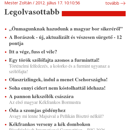
Mester Zoltán
2012. július 17. 10:10:56
tovább
Legolvasottabb
„Önmagunknak hazudunk a magyar bor sikeréről”
A Borászok - új, aktualizált és vészesen sürgető - 12
pontja
Itt a vége, fuss el véle?
Egy török szőlőfajta azonos a furminttal!
Történelmi felfedezés, a kolorko és a furmint ugyanaz a
szőlőfajta!
Olaszrizlingek, indul a menet Csehországba!
Soha ennyi cidert nem kóstolhattál idehaza!
A pannon kékszőlők császára
Az első magyar Kékfrankos Bormustra
Óda a szomjas gödényhez
Avagy mi lenne Majsával a Pellikán Bisztró nélkül?
Kékfrankos verseny a kék dombokon
Blaufränkisch International Competition – BIC 2026