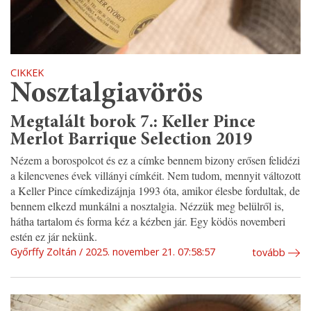
CIKKEK
Nosztalgiavörös
Megtalált borok 7.: Keller Pince
Merlot Barrique Selection 2019
Nézem a borospolcot és ez a címke bennem bizony erősen felidézi
a kilencvenes évek villányi címkéit. Nem tudom, mennyit változott
a Keller Pince címkedizájnja 1993 óta, amikor élesbe fordultak, de
bennem elkezd munkálni a nosztalgia. Nézzük meg belülről is,
hátha tartalom és forma kéz a kézben jár. Egy ködös novemberi
estén ez jár nekünk.
Győrffy Zoltán
2025. november 21. 07:58:57
tovább