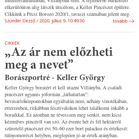
mediterrániumában, Villányban sem. A tejfehérbe burkolózó
elkerülőúton alig látszik úticélom, a Keller Pincészet épülete.
Cikkünk a Pécsi Borozó 2020/1, tavaszi számában jelent meg.
Szünder Dezső
2020. július 9. 10:49:30
tovább
CIKKEK
„Az ár nem előzheti
meg a nevet”
Borászportré - Keller György
Keller György boraiért el kell utazni Villányba. A családi
pincészet ugyanis jóformán „láthatatlan”:
bevásárlóközpontokban egyáltalán nem, néhány vinotékában,
étteremben, ritkábban fesztiválokon lehet találkozni inkább a
boraikkal. Ez azonban ne tévesszen meg senkit, nem kicsi
kézműves pincéről van szó. Az évente hét és fél hektárról
szüretelő pincészet évi 50–60 ezer bort palackoz és értékesít:
túlnyomórészt helyben, meglepően jó ár-érték arányban.