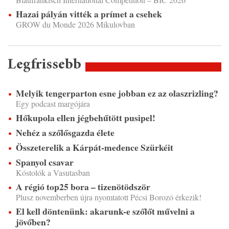
Hazai pályán vitték a prímet a csehek
GROW du Monde 2026 Mikulovban
Legfrissebb
Melyik tengerparton esne jobban ez az olaszrizling?
Egy podcast margójára
Hőkupola ellen jégbehűtött pusipel!
Nehéz a szőlősgazda élete
Összeterelik a Kárpát-medence Szürkéit
Spanyol csavar
Kóstolók a Vasutasban
A régió top25 bora – tizenötödször
Plusz novemberben újra nyomtatott Pécsi Borozó érkezik!
El kell döntenünk: akarunk-e szőlőt művelni a
jövőben?