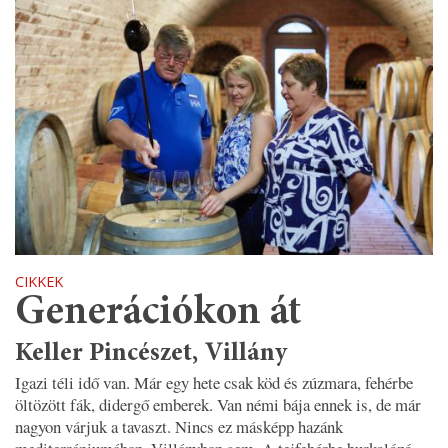
CIKKEK
Generációkon át
Keller Pincészet, Villány
Igazi téli idő van. Már egy hete csak köd és zúzmara, fehérbe
öltözött fák, didergő emberek. Van némi bája ennek is, de már
nagyon várjuk a tavaszt. Nincs ez másképp hazánk