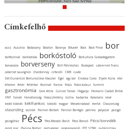
Címkefelhő
bor
aszú
Ausztria
Badacsony
Balaton
Baranya
Bikavér
Bock
Bock Pince
borkóstoló
borfesztivál
borkóstolás
Borkultúra Szabadegyetem
borverseny
cabernet franc
borvacsora
Brill Pálinkaház
Budapest
cabernet sauvignon
chardonnay
cirfandli
CMB
cuvée
Dél-Dunántúli Borturisztikai Klaszter
Eger
egy bor
Enoteca Corso
Etyeki Kúria
étel
étterem
fehér
fehérbor
fesztivál
francia
fröccs
fröccs-kalauz
furmint
gasztronómia
Gere Attila
Günzer Tamás
Hegyalja
Heimann Családi Birtok
kadarka
HNT
horvát
Horvátország
Hosszúhetény
Isztria
Kalamáris
kávé
kékfrankos
keddi kóstoló
kóstoló
magyar
Mecseknádasd
merlot
Olaszország
olaszrizling
osztrák
Pannon Borbolt
Pannon Borrégió
pálinka
pályázat
pezsgő
Pécs
Pécsi borvidék
pezsgőház
Pécs-Mecseki Borút
Pécsi Borozó
pinot noir
Planina Borház
portugieser
programajánló
PTE SZBKI
publicisztika