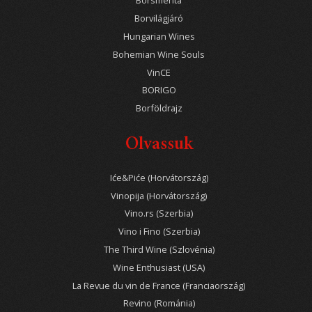
Borsmenta
Borvilágjáró
Hungarian Wines
Bohemian Wine Souls
VinCE
BORIGO
Borföldrajz
Olvassuk
Iće&Piće (Horvátország)
Vinopija (Horvátország)
Vino.rs (Szerbia)
Vino i Fino (Szerbia)
The Third Wine (Szlovénia)
Wine Enthusiast (USA)
La Revue du vin de France (Franciaország)
Revino (Románia)