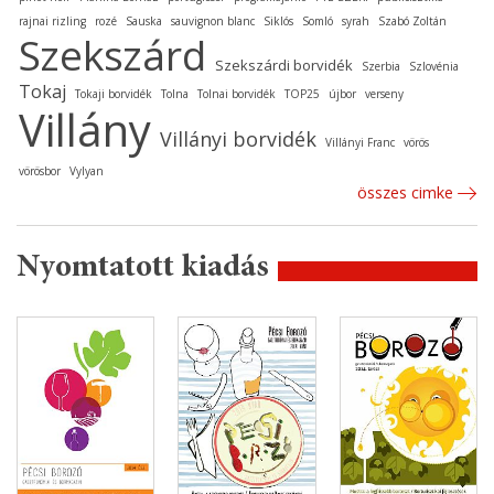
rajnai rizling
rozé
Sauska
sauvignon blanc
Siklós
Somló
syrah
Szabó Zoltán
Szekszárd
Szekszárdi borvidék
Szerbia
Szlovénia
Tokaj
Tokaji borvidék
Tolna
Tolnai borvidék
TOP25
újbor
verseny
Villány
Villányi borvidék
Villányi Franc
vörös
vörösbor
Vylyan
összes cimke
Nyomtatott kiadás