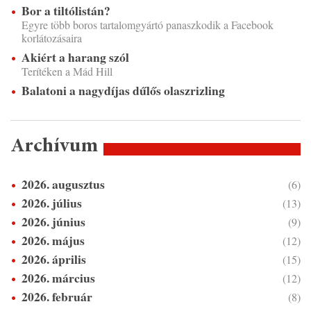
Bor a tiltólistán?
Egyre több boros tartalomgyártó panaszkodik a Facebook
korlátozásaira
Akiért a harang szól
Terítéken a Mád Hill
Balatoni a nagydíjas dűlős olaszrizling
Archívum
2026. augusztus
(6)
2026. július
(13)
2026. június
(9)
2026. május
(12)
2026. április
(15)
2026. március
(12)
2026. február
(8)