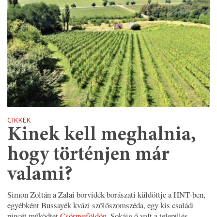
CIKKEK
Kinek kell meghalnia,
hogy történjen már
valami?
Simon Zoltán a Zalai borvidék borászati küldöttje a HNT-ben,
egyébként Bussayék kvázi szőlőszomszéda, egy kis családi
pincét működtet
Csörnyeföldön
. Sokáig ő volt a település