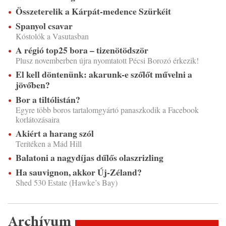
Összeterelik a Kárpát-medence Szürkéit
Spanyol csavar
Kóstolók a Vasutasban
A régió top25 bora – tizenötödször
Plusz novemberben újra nyomtatott Pécsi Borozó érkezik!
El kell döntenünk: akarunk-e szőlőt művelni a
jövőben?
Bor a tiltólistán?
Egyre több boros tartalomgyártó panaszkodik a Facebook
korlátozásaira
Akiért a harang szól
Terítéken a Mád Hill
Balatoni a nagydíjas dűlős olaszrizling
Ha sauvignon, akkor Új-Zéland?
Shed 530 Estate (Hawke’s Bay)
Archívum