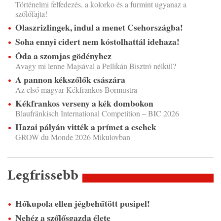
Történelmi felfedezés, a kolorko és a furmint ugyanaz a
szőlőfajta!
Olaszrizlingek, indul a menet Csehországba!
Soha ennyi cidert nem kóstolhattál idehaza!
Óda a szomjas gödényhez
Avagy mi lenne Majsával a Pellikán Bisztró nélkül?
A pannon kékszőlők császára
Az első magyar Kékfrankos Bormustra
Kékfrankos verseny a kék dombokon
Blaufränkisch International Competition – BIC 2026
Hazai pályán vitték a prímet a csehek
GROW du Monde 2026 Mikulovban
Legfrissebb
Hőkupola ellen jégbehűtött pusipel!
Nehéz a szőlősgazda élete