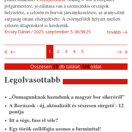
polgármestere, jó rálátása van a szomszédos országok
helyzetére, a szlovén és horvát járványkezelésre, az aranyszínű
sárgaság ottani elterjedésére. A csörnyeföldi helyzet mellett
szlovén állapotokról is kérdeztük.
Ercsey Dániel
2025. szeptember 5. 06:58:25
tovább
1
2
3
4
5
Összesen
17
db találat.
1/6
oldal.
Legolvasottabb
„Önmagunknak hazudunk a magyar bor sikeréről”
A Borászok - új, aktualizált és vészesen sürgető - 12
pontja
Itt a vége, fuss el véle?
Egy török szőlőfajta azonos a furminttal!