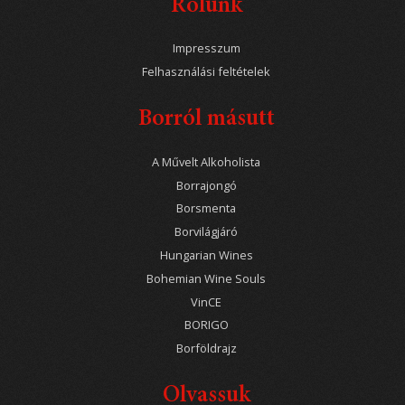
Rólunk
Impresszum
Felhasználási feltételek
Borról másutt
A Művelt Alkoholista
Borrajongó
Borsmenta
Borvilágjáró
Hungarian Wines
Bohemian Wine Souls
VinCE
BORIGO
Borföldrajz
Olvassuk