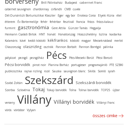
borverseny
cabernet franc
Brill Pálinkaház
Budapest
cabernet sauvignon
chardonnay
cirfandli
CMB
cuvée
Dél-Dunántúli Borturisztikai Klaszter
Eger
egy bor
Enoteca Corso
Etyeki Kúria
étel
étterem
Év Bortermelője
fehér
fehérbor
fesztivál
francia
fröccs
fröccs-kalauz
gasztronómia
furmint
Gere Attila
Günzer Tamás
Hegyalja
kadarka
Heimann Családi Birtok
HNT
horvát
Horvátország
Hosszúhetény
Isztria
kékfrankos
Kalamáris
kávé
keddi kóstoló
kóstoló
magyar
Mecseknádasd
merlot
olaszrizling
Olaszország
osztrák
Pannon Borbolt
Pannon Borrégió
pálinka
Pécs
pályázat
pezsgő
pezsgőház
Pécs-Mecseki Borút
Pécsi Borozó
Pécsi borvidék
pinot noir
Planina Borház
portugieser
programajánló
PTE SZBKI
publicisztika
rajnai rizling
rozé
Sauska
sauvignon blanc
Siklós
Somló
syrah
Szekszárd
Szekszárdi borvidék
Szabó Zoltán
Tokaj
Szerbia
Szlovénia
Tokaji borvidék
Tolna
Tolnai borvidék
TOP25
újbor
Villány
Villányi borvidék
verseny
Villányi Franc
vörös
vörösbor
Vylyan
összes cimke