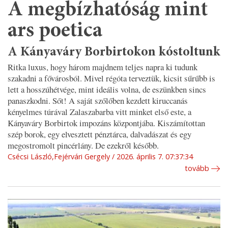
A megbízhatóság mint
ars poetica
A Kányaváry Borbirtokon kóstoltunk
Ritka luxus, hogy három majdnem teljes napra ki tudunk
szakadni a fővárosból. Mivel régóta terveztük, kicsit sűrűbb is
lett a hosszúhétvége, mint ideális volna, de eszünkben sincs
panaszkodni. Sőt! A saját szőlőben kezdett kiruccanás
kényelmes túrával Zalaszabarba vitt minket első este, a
Kányaváry Borbirtok impozáns központjába. Kiszámítottan
szép borok, egy elvesztett pénztárca, dalvadászat és egy
megostromolt pincérlány. De ezekről később.
Csécsi László,Fejérvári Gergely
2026. április 7. 07:37:34
tovább