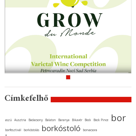
Címkefelhő
bor
aszú
Ausztria
Badacsony
Balaton
Baranya
Bikavér
Bock
Bock Pince
borkóstoló
borfesztivál
borkóstolás
borvacsora