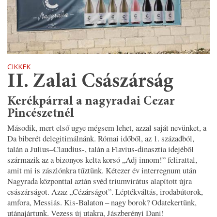
CIKKEK
II. Zalai Császárság
Kerékpárral a nagyradai Cezar
Pincészetnél
Második, mert első ugye mégsem lehet, azzal saját nevünket, a
Da biberét delegitimálnánk. Római időből, az 1. századból,
talán a Julius–Claudius-, talán a Flavius-dinasztia idejéből
származik az a bizonyos kelta korsó „Adj innom!” felirattal,
amit mi is zászlónkra tűztünk. Kétezer év interregnum után
Nagyrada központtal aztán svéd triumvirátus alapított újra
császárságot. Azaz „Cézárságot”. Léptékváltás, irodabútorok,
amfora, Messiás. Kis-Balaton – nagy borok? Odatekertünk,
utánajártunk. Vezess új utakra, Jászberényi Dani!