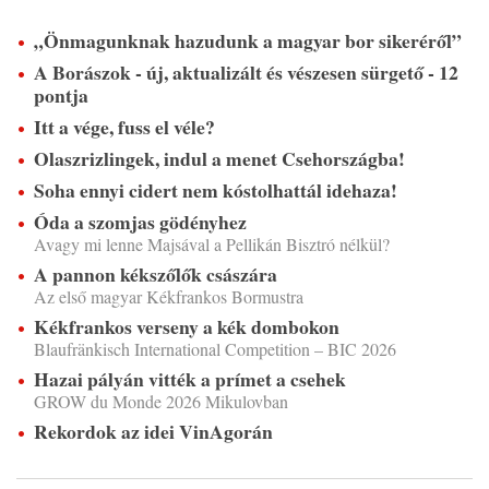
„Önmagunknak hazudunk a magyar bor sikeréről”
A Borászok - új, aktualizált és vészesen sürgető - 12
pontja
Itt a vége, fuss el véle?
Olaszrizlingek, indul a menet Csehországba!
Soha ennyi cidert nem kóstolhattál idehaza!
Óda a szomjas gödényhez
Avagy mi lenne Majsával a Pellikán Bisztró nélkül?
A pannon kékszőlők császára
Az első magyar Kékfrankos Bormustra
Kékfrankos verseny a kék dombokon
Blaufränkisch International Competition – BIC 2026
Hazai pályán vitték a prímet a csehek
GROW du Monde 2026 Mikulovban
Rekordok az idei VinAgorán