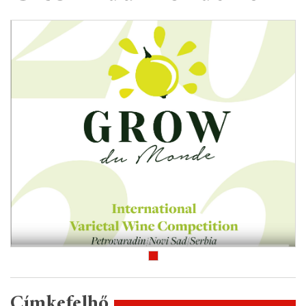
Címkefelhő