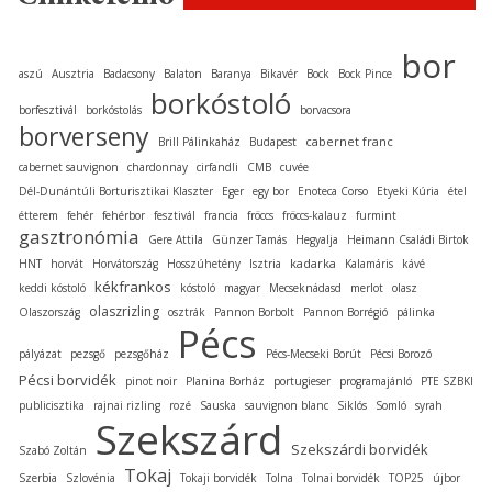
bor
aszú
Ausztria
Badacsony
Balaton
Baranya
Bikavér
Bock
Bock Pince
borkóstoló
borfesztivál
borkóstolás
borvacsora
borverseny
cabernet franc
Brill Pálinkaház
Budapest
cabernet sauvignon
chardonnay
cirfandli
CMB
cuvée
Dél-Dunántúli Borturisztikai Klaszter
Eger
egy bor
Enoteca Corso
Etyeki Kúria
étel
étterem
fehér
fehérbor
fesztivál
francia
fröccs
fröccs-kalauz
furmint
gasztronómia
Gere Attila
Günzer Tamás
Hegyalja
Heimann Családi Birtok
kadarka
HNT
horvát
Horvátország
Hosszúhetény
Isztria
Kalamáris
kávé
kékfrankos
keddi kóstoló
kóstoló
magyar
Mecseknádasd
merlot
olasz
olaszrizling
Olaszország
osztrák
Pannon Borbolt
Pannon Borrégió
pálinka
Pécs
pályázat
pezsgő
pezsgőház
Pécs-Mecseki Borút
Pécsi Borozó
Pécsi borvidék
pinot noir
Planina Borház
portugieser
programajánló
PTE SZBKI
publicisztika
rajnai rizling
rozé
Sauska
sauvignon blanc
Siklós
Somló
syrah
Szekszárd
Szekszárdi borvidék
Szabó Zoltán
Tokaj
Szerbia
Szlovénia
Tokaji borvidék
Tolna
Tolnai borvidék
TOP25
újbor