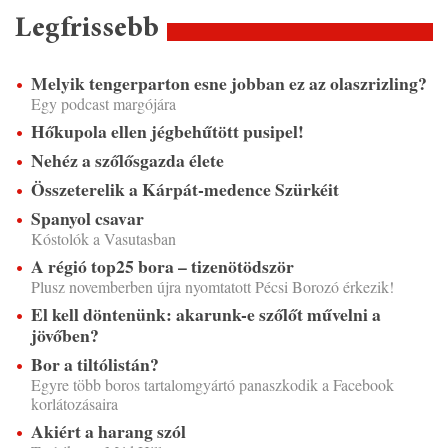
Legfrissebb
Melyik tengerparton esne jobban ez az olaszrizling?
Egy podcast margójára
Hőkupola ellen jégbehűtött pusipel!
Nehéz a szőlősgazda élete
Összeterelik a Kárpát-medence Szürkéit
Spanyol csavar
Kóstolók a Vasutasban
A régió top25 bora – tizenötödször
Plusz novemberben újra nyomtatott Pécsi Borozó érkezik!
El kell döntenünk: akarunk-e szőlőt művelni a
jövőben?
Bor a tiltólistán?
Egyre több boros tartalomgyártó panaszkodik a Facebook
korlátozásaira
Akiért a harang szól