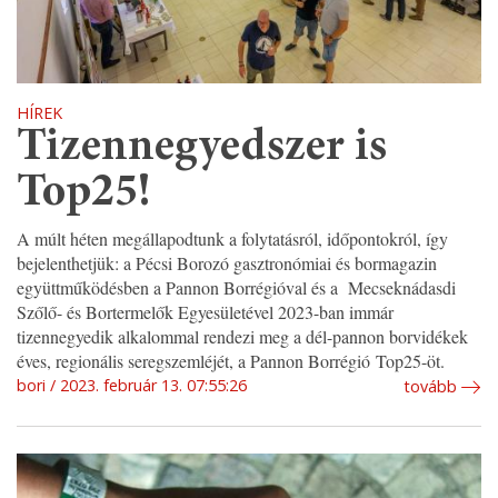
HÍREK
Tizennegyedszer is
Top25!
A múlt héten megállapodtunk a folytatásról, időpontokról, így
bejelenthetjük: a Pécsi Borozó gasztronómiai és bormagazin
együttműködésben a Pannon Borrégióval és a Mecseknádasdi
Szőlő- és Bortermelők Egyesületével 2023-ban immár
tizennegyedik alkalommal rendezi meg a dél-pannon borvidékek
éves, regionális seregszemléjét, a Pannon Borrégió Top25-öt.
bori
2023. február 13. 07:55:26
tovább