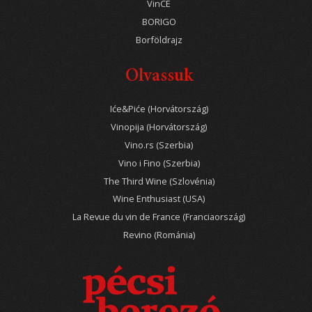
VinCE
BORIGO
Borföldrajz
Olvassuk
Iće&Piće (Horvátország)
Vinopija (Horvátország)
Vino.rs (Szerbia)
Vino i Fino (Szerbia)
The Third Wine (Szlovénia)
Wine Enthusiast (USA)
La Revue du vin de France (Franciaország)
Revino (Románia)