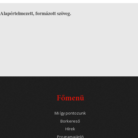
Alapértelmezett, formázott szöveg.
Főmenü
Mi így pontozunk
Borkereső
Hírek
Programajánló