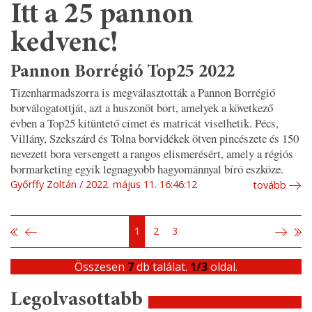
Itt a 25 pannon
kedvenc!
Pannon Borrégió Top25 2022
Tizenharmadszorra is megválasztották a Pannon Borrégió
borválogatottját, azt a huszonöt bort, amelyek a következő
évben a Top25 kitüntető címet és matricát viselhetik. Pécs,
Villány, Szekszárd és Tolna borvidékek ötven pincészete és 150
nevezett bora versengett a rangos elismerésért, amely a régiós
bormarketing egyik legnagyobb hagyománnyal bíró eszköze.
Győrffy Zoltán
2022. május 11. 16:46:12
tovább
1
2
3
Összesen
7
db találat.
1/3
oldal.
Legolvasottabb