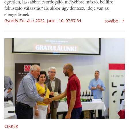
egyetlen, lassabban csordogáló, mélyebbre mászó, belülre
fókuszáló választás? És akkor úgy döntesz, ideje van az
elengedésnek.
Győrffy Zoltán
2022. június 10. 07:37:54
tovább
CIKKEK