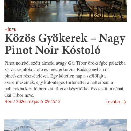
HÍREK
Közös Gyökerek – Nagy
Pinot Noir Kóstoló
Pinot noirból szőtt álmok, avagy Gál Tibor örökségbe palackba
zárva: sétálókóstoló és mesterkurzus Badacsonyban öt
pincészet részvételével. Egy kötetlen nap a szőlőfajta
szerelmeseinek, egy különleges történettel a háttérben: a
poharakba kerülő borokat, illetve készítőiket összeköti a néhai
Gál Tibor neve.
Bori
2026. május 6. 09:45:13
tovább