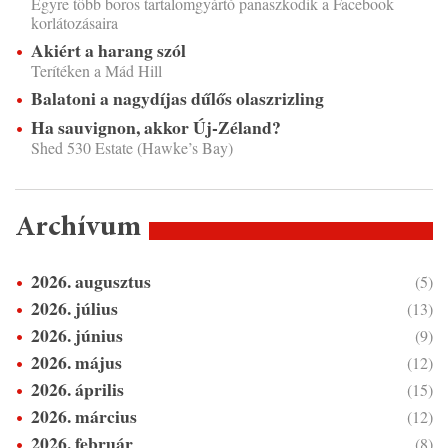
Egyre több boros tartalomgyártó panaszkodik a Facebook
korlátozásaira
Akiért a harang szól
Terítéken a Mád Hill
Balatoni a nagydíjas dűlős olaszrizling
Ha sauvignon, akkor Új-Zéland?
Shed 530 Estate (Hawke’s Bay)
Archívum
2026. augusztus
(5)
2026. július
(13)
2026. június
(9)
2026. május
(12)
2026. április
(15)
2026. március
(12)
2026. február
(8)