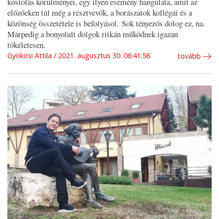
kóstolás körülményei, egy ilyen esemény hangulata, amit az
előzőeken túl még a résztvevők, a borászatok kollégái és a
közönség összetétele is befolyásol. Sok tényezős dolog ez, na.
Márpedig a bonyolult dolgok ritkán működnek igazán
tökéletesen.
Gyökösi Attila
2021. augusztus 30. 06:41:58
tovább