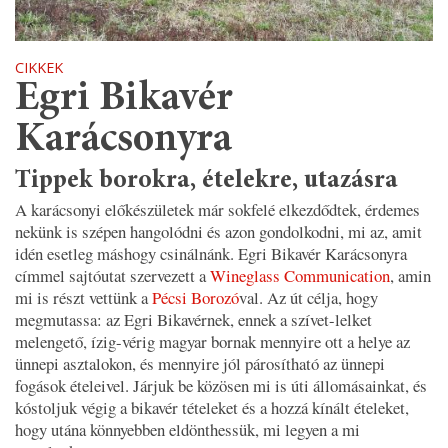
CIKKEK
Egri Bikavér
Karácsonyra
Tippek borokra, ételekre, utazásra
A karácsonyi előkészületek már sokfelé elkezdődtek, érdemes
nekünk is szépen hangolódni és azon gondolkodni, mi az, amit
idén esetleg máshogy csinálnánk. Egri Bikavér Karácsonyra
címmel sajtóutat szervezett a
Wineglass Communication
, amin
mi is részt vettünk a
Pécsi Borozó
val. Az út célja, hogy
megmutassa: az Egri Bikavérnek, ennek a szívet-lelket
melengető, ízig-vérig magyar bornak mennyire ott a helye az
ünnepi asztalokon, és mennyire jól párosítható az ünnepi
fogások ételeivel. Járjuk be közösen mi is úti állomásainkat, és
kóstoljuk végig a bikavér tételeket és a hozzá kínált ételeket,
hogy utána könnyebben eldönthessük, mi legyen a mi