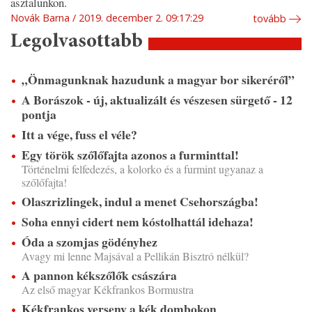
asztalunkon.
Novák Barna
2019. december 2. 09:17:29
tovább
Legolvasottabb
„Önmagunknak hazudunk a magyar bor sikeréről”
A Borászok - új, aktualizált és vészesen sürgető - 12
pontja
Itt a vége, fuss el véle?
Egy török szőlőfajta azonos a furminttal!
Történelmi felfedezés, a kolorko és a furmint ugyanaz a
szőlőfajta!
Olaszrizlingek, indul a menet Csehországba!
Soha ennyi cidert nem kóstolhattál idehaza!
Óda a szomjas gödényhez
Avagy mi lenne Majsával a Pellikán Bisztró nélkül?
A pannon kékszőlők császára
Az első magyar Kékfrankos Bormustra
Kékfrankos verseny a kék dombokon