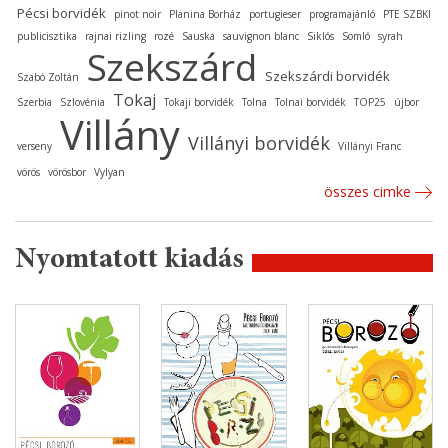
Pécsi borvidék
pinot noir
Planina Borház
portugieser
programajánló
PTE SZBKI
publicisztika
rajnai rizling
rozé
Sauska
sauvignon blanc
Siklós
Somló
syrah
Szekszárd
Szekszárdi borvidék
Szabó Zoltán
Tokaj
Szerbia
Szlovénia
Tokaji borvidék
Tolna
Tolnai borvidék
TOP25
újbor
Villány
Villányi borvidék
verseny
Villányi Franc
vörös
vörösbor
Vylyan
összes cimke
Nyomtatott kiadás