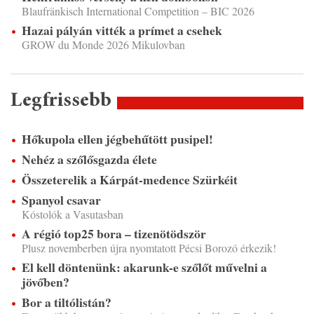
Blaufränkisch International Competition – BIC 2026
Hazai pályán vitték a prímet a csehek
GROW du Monde 2026 Mikulovban
Legfrissebb
Hőkupola ellen jégbehűtött pusipel!
Nehéz a szőlősgazda élete
Összeterelik a Kárpát-medence Szürkéit
Spanyol csavar
Kóstolók a Vasutasban
A régió top25 bora – tizenötödször
Plusz novemberben újra nyomtatott Pécsi Borozó érkezik!
El kell döntenünk: akarunk-e szőlőt művelni a
jövőben?
Bor a tiltólistán?