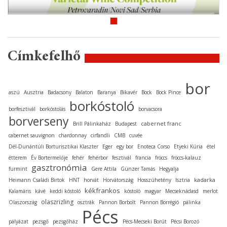
Címkefelhő
bor
aszú
Ausztria
Badacsony
Balaton
Baranya
Bikavér
Bock
Bock Pince
borkóstoló
borfesztivál
borkóstolás
borvacsora
borverseny
cabernet franc
Brill Pálinkaház
Budapest
cabernet sauvignon
chardonnay
cirfandli
CMB
cuvée
Dél-Dunántúli Borturisztikai Klaszter
Eger
egy bor
Enoteca Corso
Etyeki Kúria
étel
étterem
Év Bortermelője
fehér
fehérbor
fesztivál
francia
fröccs
fröccs-kalauz
gasztronómia
furmint
Gere Attila
Günzer Tamás
Hegyalja
kadarka
Heimann Családi Birtok
HNT
horvát
Horvátország
Hosszúhetény
Isztria
kékfrankos
Kalamáris
kávé
keddi kóstoló
kóstoló
magyar
Mecseknádasd
merlot
olaszrizling
Olaszország
osztrák
Pannon Borbolt
Pannon Borrégió
pálinka
Pécs
pályázat
pezsgő
pezsgőház
Pécs-Mecseki Borút
Pécsi Borozó