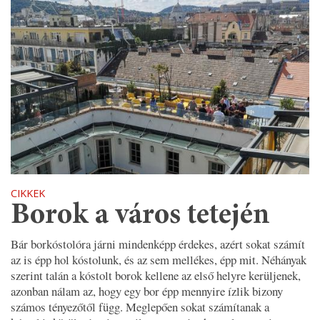
CIKKEK
Borok a város tetején
Bár borkóstolóra járni mindenképp érdekes, azért sokat számít
az is épp hol kóstolunk, és az sem mellékes, épp mit. Néhányak
szerint talán a kóstolt borok kellene az első helyre kerüljenek,
azonban nálam az, hogy egy bor épp mennyire ízlik bizony
számos tényezőtől függ. Meglepően sokat számítanak a