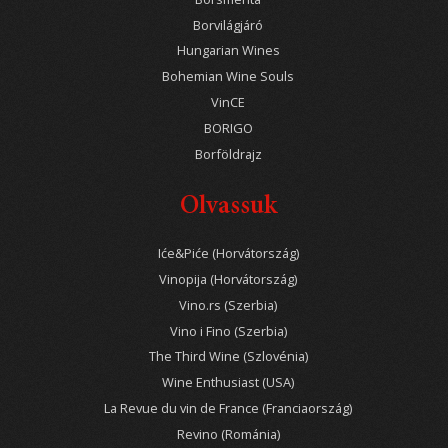
Borvilágjáró
Hungarian Wines
Bohemian Wine Souls
VinCE
BORIGO
Borföldrajz
Olvassuk
Iće&Piće (Horvátország)
Vinopija (Horvátország)
Vino.rs (Szerbia)
Vino i Fino (Szerbia)
The Third Wine (Szlovénia)
Wine Enthusiast (USA)
La Revue du vin de France (Franciaország)
Revino (Románia)