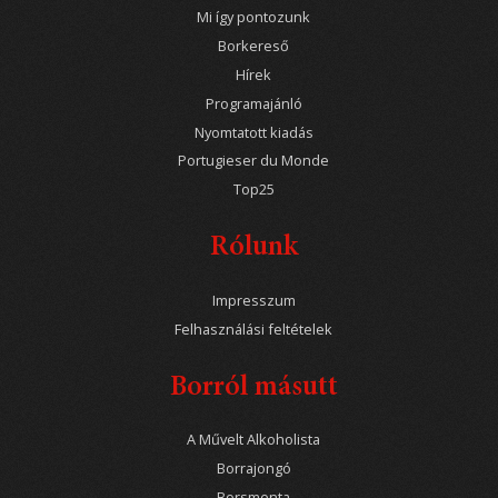
Mi így pontozunk
Borkereső
Hírek
Programajánló
Nyomtatott kiadás
Portugieser du Monde
Top25
Rólunk
Impresszum
Felhasználási feltételek
Borról másutt
A Művelt Alkoholista
Borrajongó
Borsmenta