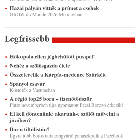
Hazai pályán vitték a prímet a csehek
GROW du Monde 2026 Mikulovban
Legfrissebb
Hőkupola ellen jégbehűtött pusipel!
Nehéz a szőlősgazda élete
Összeterelik a Kárpát-medence Szürkéit
Spanyol csavar
Kóstolók a Vasutasban
A régió top25 bora – tizenötödször
Plusz novemberben újra nyomtatott Pécsi Borozó érkezik!
El kell döntenünk: akarunk-e szőlőt művelni a
jövőben?
Bor a tiltólistán?
Egyre több boros tartalomgyártó panaszkodik a Facebook