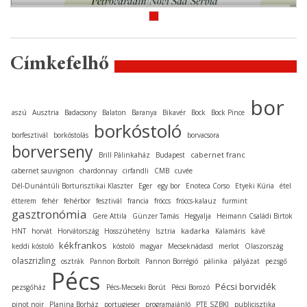
Címkefelhő
bor
aszú
Ausztria
Badacsony
Balaton
Baranya
Bikavér
Bock
Bock Pince
borkóstoló
borfesztivál
borkóstolás
borvacsora
borverseny
cabernet franc
Brill Pálinkaház
Budapest
cabernet sauvignon
chardonnay
cirfandli
CMB
cuvée
Dél-Dunántúli Borturisztikai Klaszter
Eger
egy bor
Enoteca Corso
Etyeki Kúria
étel
étterem
fehér
fehérbor
fesztivál
francia
fröccs
fröccs-kalauz
furmint
gasztronómia
Gere Attila
Günzer Tamás
Hegyalja
Heimann Családi Birtok
kadarka
HNT
horvát
Horvátország
Hosszúhetény
Isztria
Kalamáris
kávé
kékfrankos
keddi kóstoló
kóstoló
magyar
Mecseknádasd
merlot
Olaszország
olaszrizling
osztrák
Pannon Borbolt
Pannon Borrégió
pálinka
pályázat
pezsgő
Pécs
Pécsi borvidék
pezsgőház
Pécs-Mecseki Borút
Pécsi Borozó
pinot noir
Planina Borház
portugieser
programajánló
PTE SZBKI
publicisztika