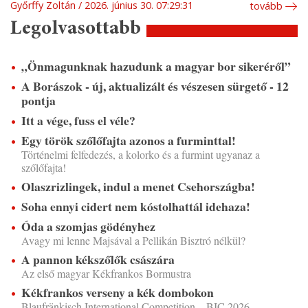
Győrffy Zoltán
2026. június 30. 07:29:31
tovább
Legolvasottabb
„Önmagunknak hazudunk a magyar bor sikeréről”
A Borászok - új, aktualizált és vészesen sürgető - 12
pontja
Itt a vége, fuss el véle?
Egy török szőlőfajta azonos a furminttal!
Történelmi felfedezés, a kolorko és a furmint ugyanaz a
szőlőfajta!
Olaszrizlingek, indul a menet Csehországba!
Soha ennyi cidert nem kóstolhattál idehaza!
Óda a szomjas gödényhez
Avagy mi lenne Majsával a Pellikán Bisztró nélkül?
A pannon kékszőlők császára
Az első magyar Kékfrankos Bormustra
Kékfrankos verseny a kék dombokon
Blaufränkisch International Competition – BIC 2026