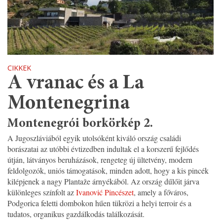
CIKKEK
A vranac és a La
Montenegrina
Montenegrói borkörkép 2.
A Jugoszláviából egyik utolsóként kiváló ország családi
borászatai az utóbbi évtizedben indultak el a korszerű fejlődés
útján, látványos beruházások, rengeteg új ültetvény, modern
feldolgozók, uniós támogatások, minden adott, hogy a kis pincék
kilépjenek a nagy Plantaže árnyékából. Az ország dűlőit járva
különleges színfolt az
Ivanović Pincészet
, amely a főváros,
Podgorica feletti dombokon hűen tükrözi a helyi terroir és a
tudatos, organikus gazdálkodás találkozását.