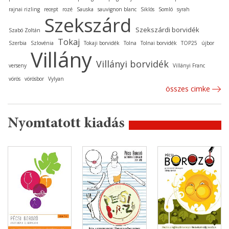
rajnai rizling
recept
rozé
Sauska
sauvignon blanc
Siklós
Somló
syrah
Szekszárd
Szekszárdi borvidék
Szabó Zoltán
Tokaj
Szerbia
Szlovénia
Tokaji borvidék
Tolna
Tolnai borvidék
TOP25
újbor
Villány
Villányi borvidék
verseny
Villányi Franc
vörös
vörösbor
Vylyan
összes cimke
Nyomtatott kiadás