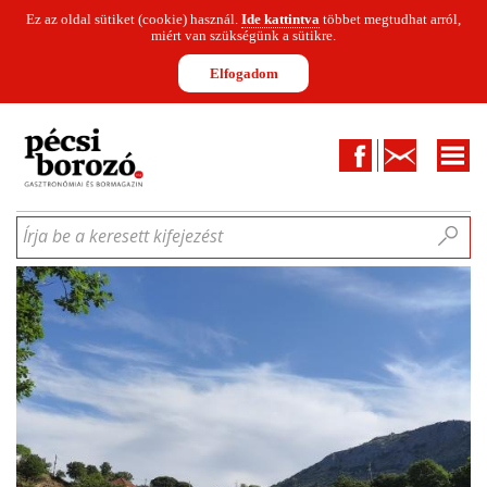
Ez az oldal sütiket (cookie) használ.
Ide kattintva
többet megtudhat arról,
miért van szükségünk a sütikre.
Elfogadom
Facebook
Kapcsolat
CIKKEK
HÍREK
INFOGRAFIKÁK
MUNKATÁRSAK
WINESOFA
LE
Írja be a keresett kifejezést