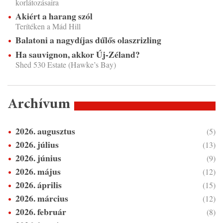
korlátozásaira
Akiért a harang szól
Terítéken a Mád Hill
Balatoni a nagydíjas dűlős olaszrizling
Ha sauvignon, akkor Új-Zéland?
Shed 530 Estate (Hawke’s Bay)
Archívum
2026. augusztus
(5)
2026. július
(13)
2026. június
(9)
2026. május
(12)
2026. április
(15)
2026. március
(12)
2026. február
(8)