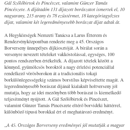
Gál Szőlőbirtok és Pincészet, valamint Günzer Tamás
Pincészete. A díjátadón 131 díjazott borászatot ismertek el, 10
nagyarany, 215 arany és 78 ezüstérmet, 18 kategóriagyőztes
díjat, valamint két legeredményesebb borászat díjat adtak át.
A Hegyközségek Nemzeti Tanácsa a Larus Étterem és
Rendezvényközpontban rendezte meg a 45. Országos
Borverseny ünnepélyes díjkiosztóját. A bírálat során a
versenyre nevezett tételeket vakkóstolással, egységes, 100
pontos rendszerben értékelték. A díjazott tételek között a
könnyed, gyümölcsös boroktól a nagy érlelési potenciállal
rendelkező vörösborokon át a tradicionális tokaji
borkülönlegességekig számos borstílus képviseltette magát. A
legeredményesebb borászat díjánál kialakult holtverseny jól
mutatja, hogy az idei mezőnyben több borászat is kiemelkedő
teljesítményt nyújtott. A Gál Szőlőbirtok és Pincészet,
valamint Günzer Tamás Pincészete eltérő borvidéki háttérrel,
különböző típusú borokkal ért el meghatározó eredményt.
„
A 45. Országos Borverseny eredményei jól mutatják a magyar