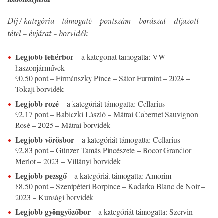
Díj / kategória – támogató – pontszám – borászat – díjazott
tétel – évjárat – borvidék
Legjobb fehérbor
– a kategóriát támogatta: VW
haszonjárművek
90,50 pont – Firmánszky Pince – Sátor Furmint – 2024 –
Tokaji borvidék
Legjobb rozé
– a kategóriát támogatta: Cellarius
92,17 pont – Babiczki László – Mátrai Cabernet Sauvignon
Rosé – 2025 – Mátrai borvidék
Legjobb vörösbor
– a kategóriát támogatta: Cellarius
92,83 pont – Günzer Tamás Pincészete – Bocor Grandior
Merlot – 2023 – Villányi borvidék
Legjobb pezsgő
– a kategóriát támogatta: Amorim
88,50 pont – Szentpéteri Borpince – Kadarka Blanc de Noir –
2023 – Kunsági borvidék
Legjobb gyöngyözőbor
– a kategóriát támogatta: Szervin