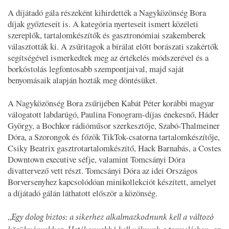
A díjátadó gála részeként kihirdették a Nagyközönség Bora
díjak győzteseit is. A kategória nyerteseit ismert közéleti
szereplők, tartalomkészítők és gasztronómiai szakemberek
választották ki. A zsűritagok a bírálat előtt borászati szakértők
segítségével ismerkedtek meg az értékelés módszerével és a
borkóstolás legfontosabb szempontjaival, majd saját
benyomásaik alapján hozták meg döntésüket.
A Nagyközönség Bora zsűrijében Kabát Péter korábbi magyar
válogatott labdarúgó, Paulina Fonogram-díjas énekesnő, Háder
György, a Bochkor rádióműsor szerkesztője, Szabó-Thalmeiner
Dóra, a Szorongok és főzök TikTok-csatorna tartalomkészítője,
Csiky Beatrix gasztrotartalomkészítő, Hack Barnabás, a Costes
Downtown executive séfje, valamint Tomcsányi Dóra
divattervező vett részt. Tomcsányi Dóra az idei Országos
Borversenyhez kapcsolódóan minikollekciót készített, amelyet
a díjátadó gálán láthatott először a közönség.
„
Egy dolog biztos: a sikerhez alkalmazkodnunk kell a változó