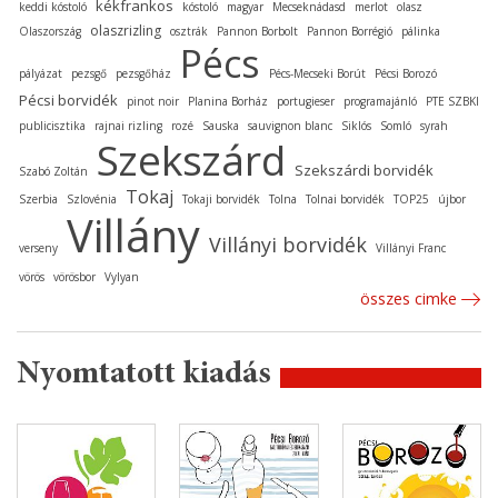
kékfrankos
keddi kóstoló
kóstoló
magyar
Mecseknádasd
merlot
olasz
olaszrizling
Olaszország
osztrák
Pannon Borbolt
Pannon Borrégió
pálinka
Pécs
pályázat
pezsgő
pezsgőház
Pécs-Mecseki Borút
Pécsi Borozó
Pécsi borvidék
pinot noir
Planina Borház
portugieser
programajánló
PTE SZBKI
publicisztika
rajnai rizling
rozé
Sauska
sauvignon blanc
Siklós
Somló
syrah
Szekszárd
Szekszárdi borvidék
Szabó Zoltán
Tokaj
Szerbia
Szlovénia
Tokaji borvidék
Tolna
Tolnai borvidék
TOP25
újbor
Villány
Villányi borvidék
verseny
Villányi Franc
vörös
vörösbor
Vylyan
összes cimke
Nyomtatott kiadás