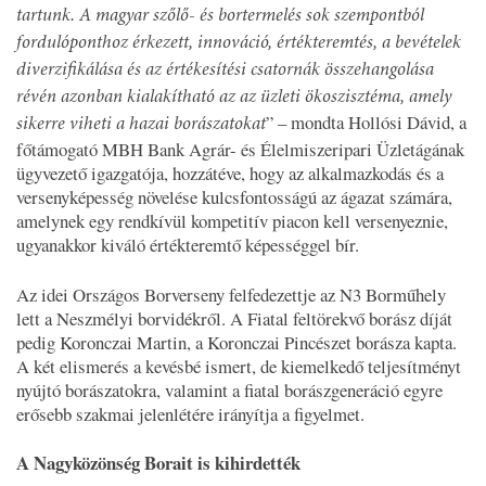
tartunk. A magyar szőlő- és bortermelés sok szempontból
fordulóponthoz érkezett, innováció, értékteremtés, a bevételek
diverzifikálása és az értékesítési csatornák összehangolása
révén azonban kialakítható az az üzleti ökoszisztéma, amely
” – mondta Hollósi Dávid, a
sikerre viheti a hazai borászatokat
főtámogató MBH Bank Agrár- és Élelmiszeripari Üzletágának
ügyvezető igazgatója, hozzátéve, hogy az alkalmazkodás és a
versenyképesség növelése kulcsfontosságú az ágazat számára,
amelynek egy rendkívül kompetitív piacon kell versenyeznie,
ugyanakkor kiváló értékteremtő képességgel bír.
Az idei Országos Borverseny felfedezettje az N3 Borműhely
lett a Neszmélyi borvidékről. A Fiatal feltörekvő borász díját
pedig Koronczai Martin, a Koronczai Pincészet borásza kapta.
A két elismerés a kevésbé ismert, de kiemelkedő teljesítményt
nyújtó borászatokra, valamint a fiatal borászgeneráció egyre
erősebb szakmai jelenlétére irányítja a figyelmet.
A Nagyközönség Borait is kihirdették