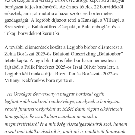
borágazat teljesítményéről. Az érmes tételek 22 borvidékről
érkeztek, ami jól mutatja a hazai szőlő- és bortermelés
gazdagságát. A legtöbb díjazott tétel a Kunsági, a Villányi, a
Szekszárdi, a Balatonfüred-Csopaki, a Balatonboglári és a
Tokaji borvidékről került ki.
A további elismerések között a Legjobb biobor elismerést a
Zelna Borászat 2025-ös Balatoni Olaszrizling „Balatonbor”
tétele kapta. A legjobb illatos fehérbor hazai nemesítésű
fajtából a Palik Pincészet 2025-ös Irsai Olivér bora lett, a
Legjobb kékfrankos díjat Riczu Tamás Borászata 2022-es
Villányi Kékfrankos bora nyerte el.
„Az Országos Borverseny a magyar borászat egyik
legfontosabb szakmai rendezvénye, amelynek a borágazat
vezető finanszírozójaként az MBH Bank régóta elkötelezett
támogatója. Ez az alkalom azonban nemcsak a
megmérettetésről és a minőség visszaigazolásáról szól, hanem
a szakmai találkozásokról is, amit mi is rendkívül fontosnak