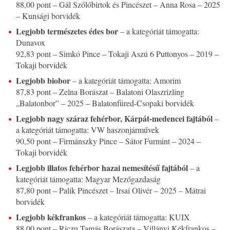
88,00 pont – Gál Szőlőbirtok és Pincészet – Anna Rosa – 2025
– Kunsági borvidék
Legjobb természetes édes bor
– a kategóriát támogatta:
Dunavox
92,83 pont – Simkó Pince – Tokaji Aszú 6 Puttonyos – 2019 –
Tokaji borvidék
Legjobb biobor
– a kategóriát támogatta: Amorim
87,83 pont – Zelna Borászat – Balatoni Olaszrizling
„Balatonbor” – 2025 – Balatonfüred-Csopaki borvidék
Legjobb nagy száraz fehérbor, Kárpát-medencei fajtából
–
a kategóriát támogatta: VW haszonjárművek
90,50 pont – Firmánszky Pince – Sátor Furmint – 2024 –
Tokaji borvidék
Legjobb illatos fehérbor hazai nemesítésű fajtából
– a
kategóriát támogatta: Magyar Mezőgazdaság
87,80 pont – Palik Pincészet – Irsai Olivér – 2025 – Mátrai
borvidék
Legjobb kékfrankos
– a kategóriát támogatta: KUIX
88,00 pont – Riczu Tamás Borászata – Villányi Kékfrankos –