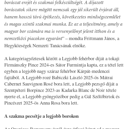
borászat erejét és szakmai felkészültségét. A díjazott
borászatok sikere mögött nemcsak egy jól sikerült évjárat áll,
hanem hosszú távú építkezés, következetes minőségszemlélet
és magas szintű szakmai munka. Ez az a teljesítmény, amely a
magyar bor számára ma is versenyelőnyt jelent itthon és a
” – mondta Frittmann János, a
nemzetközi piacokon egyaránt
Hegyközségek Nemzeti Tanácsának elnöke.
A kategóriagyőztesek között a Legjobb fehérbor díját a tokaji
Firmánszky Pince 2024-es Sátor Furmintja kapta, ez a tétel lett
egyben a legjobb nagy száraz fehérbor Kárpát-medencei
fajtából. A Legjobb rozé Babiczki László 2025-ös Mátrai
Cabernet Sauvignon Rosé bora lett, a Legjobb pezsgő díját a
Szentpéteri Borpince 2023-as Kadarka Blanc de Noir tétele
nyerte el, a Legjobb gyöngyözőbor pedig a Gál Szőlőbirtok és
Pincészet 2025-ös Anna Rosa bora lett.
A szakma pecsétje a legjobb borokon
Az Országos Borverseny évről évre átfogó képet ad a magyar