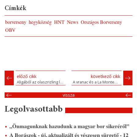
Címkék
borverseny
hegyközség
HNT
News
Országos Borverseny
OBV
előző cikk
következő cikk
Aligából az olaszrizling ligába
A vranac és a La Montenegrina
vissza
Legolvasottabb
„Önmagunknak hazudunk a magyar bor sikeréről”
A Borászok - új, aktualizált és vészesen sürgető - 12