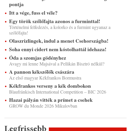
pontja
Itt a vége, fuss el véle?
Egy török szőlőfajta azonos a furminttal!
Történelmi felfedezés, a kolorko és a furmint ugyanaz a
szőlőfajta!
Olaszrizlingek, indul a menet Csehországba!
Soha ennyi cidert nem kóstolhattál idehaza!
Óda a szomjas gödényhez
Avagy mi lenne Majsával a Pellikán Bisztró nélkül?
A pannon kékszőlők császára
Az első magyar Kékfrankos Bormustra
Kékfrankos verseny a kék dombokon
Blaufränkisch International Competition – BIC 2026
Hazai pályán vitték a prímet a csehek
GROW du Monde 2026 Mikulovban
Legfrissebb