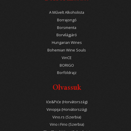
A Művelt Alkoholista
Borrajongó
Borsmenta
Borvilágjáró
Hungarian Wines
Bohemian Wine Souls
VinCE
BORIGO
Borföldrajz
Olvassuk
Iće&Piće (Horvátország)
Vinopija (Horvátország)
Vino.rs (Szerbia)
Vino i Fino (Szerbia)