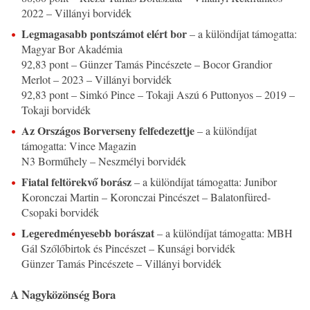
2022 – Villányi borvidék
Legmagasabb pontszámot elért bor
– a különdíjat támogatta:
Magyar Bor Akadémia
92,83 pont – Günzer Tamás Pincészete – Bocor Grandior
Merlot – 2023 – Villányi borvidék
92,83 pont – Simkó Pince – Tokaji Aszú 6 Puttonyos – 2019 –
Tokaji borvidék
Az Országos Borverseny felfedezettje
– a különdíjat
támogatta: Vince Magazin
N3 Borműhely – Neszmélyi borvidék
Fiatal feltörekvő borász
– a különdíjat támogatta: Junibor
Koronczai Martin – Koronczai Pincészet – Balatonfüred-
Csopaki borvidék
Legeredményesebb borászat
– a különdíjat támogatta: MBH
Gál Szőlőbirtok és Pincészet – Kunsági borvidék
Günzer Tamás Pincészete – Villányi borvidék
A Nagyközönség Bora