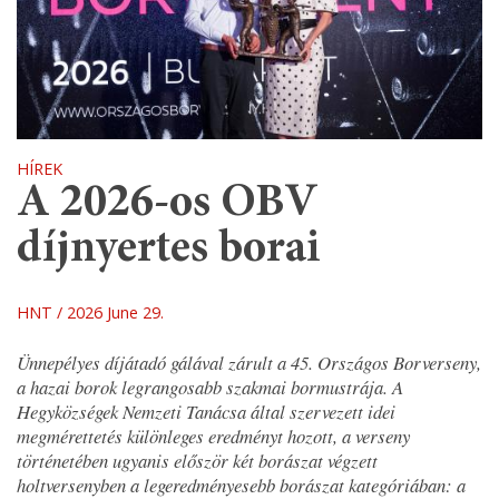
HÍREK
A 2026-os OBV
díjnyertes borai
HNT
2026 June 29.
Ünnepélyes díjátadó gálával zárult a 45. Országos Borverseny,
a hazai borok legrangosabb szakmai bormustrája. A
Hegyközségek Nemzeti Tanácsa által szervezett idei
megmérettetés különleges eredményt hozott, a verseny
történetében ugyanis először két borászat végzett
holtversenyben a legeredményesebb borászat kategóriában: a