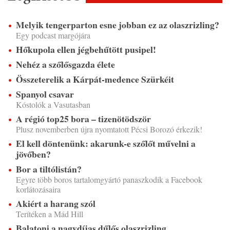
Melyik tengerparton esne jobban ez az olaszrizling?
Egy podcast margójára
Hőkupola ellen jégbehűtött pusipel!
Nehéz a szőlősgazda élete
Összeterelik a Kárpát-medence Szürkéit
Spanyol csavar
Kóstolók a Vasutasban
A régió top25 bora – tizenötödször
Plusz novemberben újra nyomtatott Pécsi Borozó érkezik!
El kell döntenünk: akarunk-e szőlőt művelni a
jövőben?
Bor a tiltólistán?
Egyre több boros tartalomgyártó panaszkodik a Facebook
korlátozásaira
Akiért a harang szól
Terítéken a Mád Hill
Balatoni a nagydíjas dűlős olaszrizling