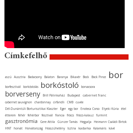
Címkefelhő
bor
aszú
Ausztria
Badacsony
Balaton
Baranya
Bikavér
Bock
Bock Pince
borkóstoló
borfesztivál
borkóstolás
borvacsora
borverseny
cabernet franc
Brill Pálinkaház
Budapest
cabernet sauvignon
chardonnay
cirfandli
CMB
cuvée
Dél-Dunántúli Borturisztikai Klaszter
Eger
egy bor
Enoteca Corso
Etyeki Kúria
étel
étterem
fehér
fehérbor
fesztivál
francia
fröccs
fröccs-kalauz
furmint
gasztronómia
Gere Attila
Günzer Tamás
Hegyalja
Heimann Családi Birtok
kadarka
HNT
horvát
Horvátország
Hosszúhetény
Isztria
Kalamáris
kávé