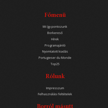
Főmenü
Mi így pontozunk
Borkereső
Hírek
Programajánló
Nyomtatott kiadás
Portugieser du Monde
Top25
Rólunk
Impresszum
Felhasználási feltételek
Borról másutt