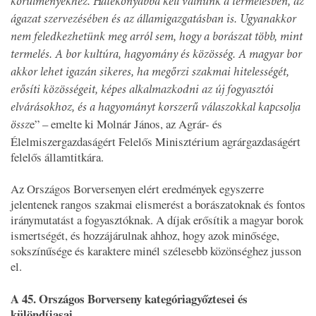
körülményekhez. Hatékonyabbá kell válnunk a termelésben, az
ágazat szervezésében és az államigazgatásban is. Ugyanakkor
nem feledkezhetünk meg arról sem, hogy a borászat több, mint
termelés. A bor kultúra, hagyomány és
közösség. A magyar bor
akkor lehet igazán sikeres, ha megőrzi szakmai hitelességét,
erősíti közösségeit, képes alkalmazkodni az új fogyasztói
elvárásokhoz, és a hagyományt korszerű válaszokkal kapcsolja
e” – emelte ki Molnár János, az Agrár- és
össz
Élelmiszergazdaságért Felelős Minisztérium agrárgazdaságért
felelős államtitkára.
Az Országos Borversenyen elért eredmények egyszerre
jelentenek rangos szakmai elismerést a borászatoknak és fontos
iránymutatást a fogyasztóknak. A díjak erősítik a magyar borok
ismertségét, és hozzájárulnak ahhoz, hogy azok minősége,
sokszínűsége és karaktere minél szélesebb közönséghez jusson
el.
A 45. Országos Borverseny kategóriagyőztesei és
különdíjasai