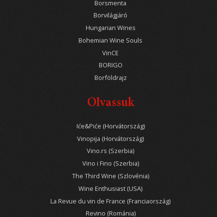
Borsmenta
Borvilágjáró
Hungarian Wines
Bohemian Wine Souls
VinCE
BORIGO
Borföldrajz
Olvassuk
Iće&Piće (Horvátország)
Vinopija (Horvátország)
Vino.rs (Szerbia)
Vino i Fino (Szerbia)
The Third Wine (Szlovénia)
Wine Enthusiast (USA)
La Revue du vin de France (Franciaország)
Revino (Románia)