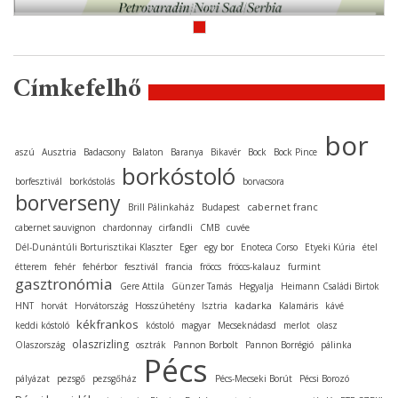
Címkefelhő
bor
aszú
Ausztria
Badacsony
Balaton
Baranya
Bikavér
Bock
Bock Pince
borkóstoló
borfesztivál
borkóstolás
borvacsora
borverseny
cabernet franc
Brill Pálinkaház
Budapest
cabernet sauvignon
chardonnay
cirfandli
CMB
cuvée
Dél-Dunántúli Borturisztikai Klaszter
Eger
egy bor
Enoteca Corso
Etyeki Kúria
étel
étterem
fehér
fehérbor
fesztivál
francia
fröccs
fröccs-kalauz
furmint
gasztronómia
Gere Attila
Günzer Tamás
Hegyalja
Heimann Családi Birtok
kadarka
HNT
horvát
Horvátország
Hosszúhetény
Isztria
Kalamáris
kávé
kékfrankos
keddi kóstoló
kóstoló
magyar
Mecseknádasd
merlot
olasz
olaszrizling
Olaszország
osztrák
Pannon Borbolt
Pannon Borrégió
pálinka
Pécs
pályázat
pezsgő
pezsgőház
Pécs-Mecseki Borút
Pécsi Borozó