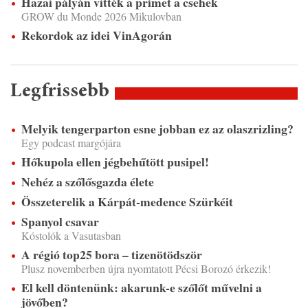
Hazai pályán vitték a prímet a csehek
GROW du Monde 2026 Mikulovban
Rekordok az idei VinAgorán
Legfrissebb
Melyik tengerparton esne jobban ez az olaszrizling?
Egy podcast margójára
Hőkupola ellen jégbehűtött pusipel!
Nehéz a szőlősgazda élete
Összeterelik a Kárpát-medence Szürkéit
Spanyol csavar
Kóstolók a Vasutasban
A régió top25 bora – tizenötödször
Plusz novemberben újra nyomtatott Pécsi Borozó érkezik!
El kell döntenünk: akarunk-e szőlőt művelni a
jövőben?