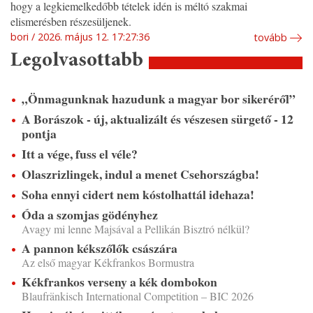
hogy a legkiemelkedőbb tételek idén is méltó szakmai
elismerésben részesüljenek.
bori
2026. május 12. 17:27:36
tovább
Legolvasottabb
„Önmagunknak hazudunk a magyar bor sikeréről”
A Borászok - új, aktualizált és vészesen sürgető - 12
pontja
Itt a vége, fuss el véle?
Olaszrizlingek, indul a menet Csehországba!
Soha ennyi cidert nem kóstolhattál idehaza!
Óda a szomjas gödényhez
Avagy mi lenne Majsával a Pellikán Bisztró nélkül?
A pannon kékszőlők császára
Az első magyar Kékfrankos Bormustra
Kékfrankos verseny a kék dombokon
Blaufränkisch International Competition – BIC 2026