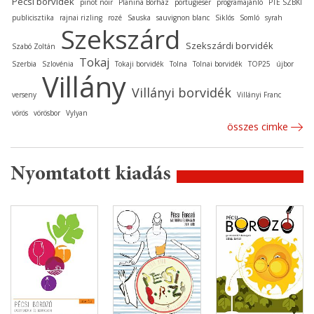
Pécsi borvidék
pinot noir
Planina Borház
portugieser
programajánló
PTE SZBKI
publicisztika
rajnai rizling
rozé
Sauska
sauvignon blanc
Siklós
Somló
syrah
Szekszárd
Szekszárdi borvidék
Szabó Zoltán
Tokaj
Szerbia
Szlovénia
Tokaji borvidék
Tolna
Tolnai borvidék
TOP25
újbor
Villány
Villányi borvidék
verseny
Villányi Franc
vörös
vörösbor
Vylyan
összes cimke
Nyomtatott kiadás