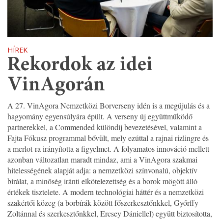
HÍREK
Rekordok az idei
VinAgorán
A 27. VinAgora Nemzetközi Borverseny idén is a megújulás és a
hagyomány egyensúlyára épült. A verseny új együttműködő
partnerekkel, a Commended különdíj bevezetésével, valamint a
Fajta Fókusz programmal bővült, mely ezúttal a rajnai rizlingre és
a merlot-ra irányította a figyelmet. A folyamatos innováció mellett
azonban változatlan maradt mindaz, ami a VinAgora szakmai
hitelességének alapját adja: a nemzetközi színvonalú, objektív
bírálat, a minőség iránti elkötelezettség és a borok mögött álló
értékek tisztelete. A modern technológiai háttér és a nemzetközi
szakértői közeg (a borbírák között főszerkesztőnkkel, Győrffy
Zoltánnal és szerkesztőnkkel, Ercsey Dániellel) együtt biztosította,