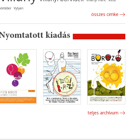
Villányi Franc
vörös
vörösbor
Vylyan
összes cimke
Nyomtatott kiadás
teljes archívum