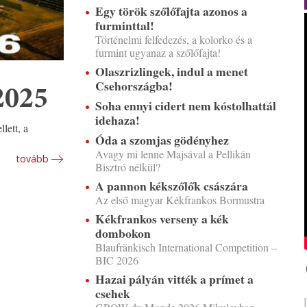
Egy török szőlőfajta azonos a
furminttal!
Történelmi felfedezés, a kolorko és a
furmint ugyanaz a szőlőfajta!
Olaszrizlingek, indul a menet
Csehországba!
2025
Soha ennyi cidert nem kóstolhattál
idehaza!
lett, a
Óda a szomjas gödényhez
Avagy mi lenne Majsával a Pellikán
tovább
Bisztró nélkül?
A pannon kékszőlők császára
Az első magyar Kékfrankos Bormustra
Kékfrankos verseny a kék
dombokon
Blaufränkisch International Competition –
BIC 2026
Hazai pályán vitték a prímet a
csehek