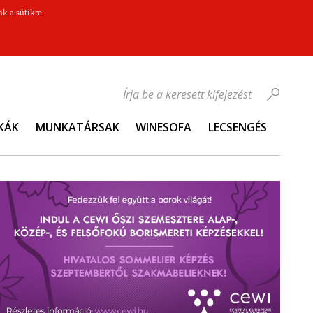
k a sütikre.
Írja be a keresett kifejezést
KÁK
MUNKATÁRSAK
WINESOFA
LECSENGÉS