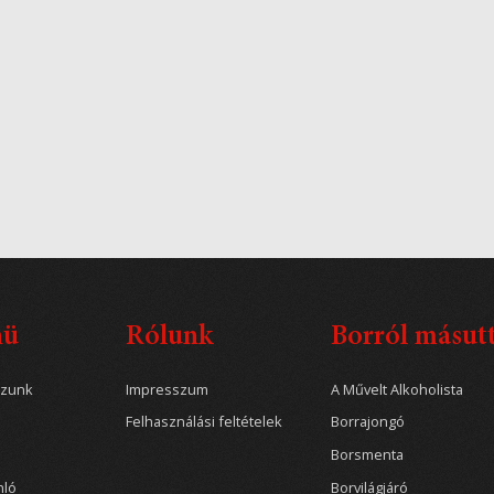
nü
Rólunk
Borról másut
ozunk
Impresszum
A Művelt Alkoholista
Felhasználási feltételek
Borrajongó
Borsmenta
nló
Borvilágjáró