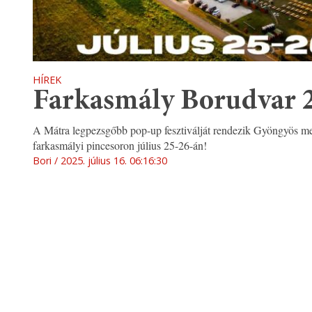
HÍREK
Farkasmály Borudvar 
A Mátra legpezsgőbb pop-up fesztiválját rendezik Gyöngyös mel
farkasmályi pincesoron július 25-26-án!
Bori
2025. július 16. 06:16:30