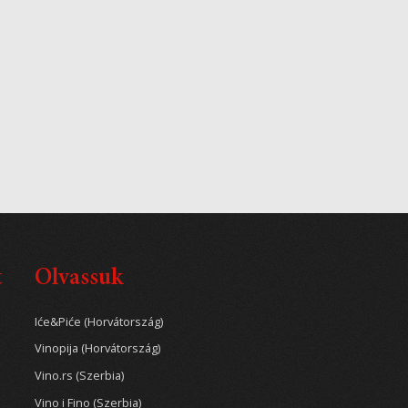
t
Olvassuk
Iće&Piće (Horvátország)
Vinopija (Horvátország)
Vino.rs (Szerbia)
Vino i Fino (Szerbia)