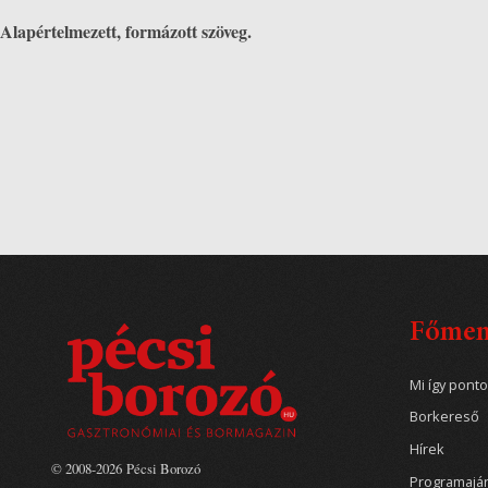
Alapértelmezett, formázott szöveg.
Főme
Mi így pont
Borkereső
Hírek
© 2008-2026 Pécsi Borozó
Programajá