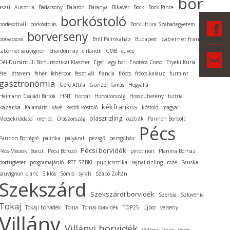
bor
aszú
Ausztria
Badacsony
Balaton
Baranya
Bikavér
Bock
Bock Pince
borkóstoló
F
borfesztivál
borkóstolás
Borkultúra Szabadegyetem
borverseny
cabernet franc
borvacsora
Brill Pálinkaház
Budapest
cabernet sauvignon
chardonnay
cirfandli
CMB
cuvée
Ka
Dél-Dunántúli Borturisztikai Klaszter
Eger
egy bor
Enoteca Corso
Etyeki Kúria
étel
étterem
fehér
fehérbor
fesztivál
francia
fröccs
fröccs-kalauz
furmint
gasztronómia
Gere Attila
Günzer Tamás
Hegyalja
Heimann Családi Birtok
HNT
horvát
Horvátország
Hosszúhetény
Isztria
kékfrankos
kadarka
Kalamáris
kávé
keddi kóstoló
kóstoló
magyar
olaszrizling
Mecseknádasd
merlot
Olaszország
osztrák
Pannon Borbolt
Pécs
Pannon Borrégió
pálinka
pályázat
pezsgő
pezsgőház
Pécsi borvidék
Pécs-Mecseki Borút
Pécsi Borozó
pinot noir
Planina Borház
portugieser
programajánló
PTE SZBKI
publicisztika
rajnai rizling
rozé
Sauska
sauvignon blanc
Siklós
Somló
syrah
Szabó Zoltán
Szekszárd
Szekszárdi borvidék
Szerbia
Szlovénia
Tokaj
Tokaji borvidék
Tolna
Tolnai borvidék
TOP25
újbor
verseny
Villány
Villányi borvidék