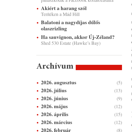
Akiért a harang szól
Terítéken a Mád Hill
Balatoni a nagydíjas dűlős
olaszrizling
Ha sauvignon, akkor Új-Zéland?
Shed 530 Estate (Hawke’s Bay)
Archívum
2026. augusztus
(5)
2026. július
(13)
2026. június
(9)
2026. május
(12)
2026. április
(15)
2026. március
(12)
2026. február
(8)