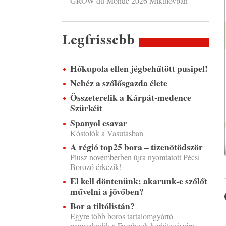
GROW du Monde 2026 Mikulovban
Legfrissebb
Hőkupola ellen jégbehűtött pusipel!
Nehéz a szőlősgazda élete
Összeterelik a Kárpát-medence
Szürkéit
Spanyol csavar
Kóstolók a Vasutasban
A régió top25 bora – tizenötödször
Plusz novemberben újra nyomtatott Pécsi
Borozó érkezik!
El kell döntenünk: akarunk-e szőlőt
művelni a jövőben?
Bor a tiltólistán?
Egyre több boros tartalomgyártó
panaszkodik a Facebook korlátozásaira