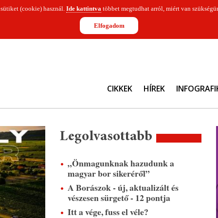
 sütiket (cookie) használ.
Ide kattintva
többet megtudhat arról, miért van szükségün
Elfogadom
CIKKEK
HÍREK
INFOGRAFI
Legolvasottabb
„Önmagunknak hazudunk a
magyar bor sikeréről”
A Borászok - új, aktualizált és
vészesen sürgető - 12 pontja
Itt a vége, fuss el véle?