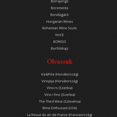
Borrajongó
Borsmenta
Borvilágjáró
Hungarian Wines
Bohemian Wine Souls
VinCE
BORIGO
Borföldrajz
Olvassuk
Iće&Piće (Horvátország)
Vinopija (Horvátország)
Vino.rs (Szerbia)
Vino i Fino (Szerbia)
The Third Wine (Szlovénia)
Wine Enthusiast (USA)
La Revue du vin de France (Franciaország)