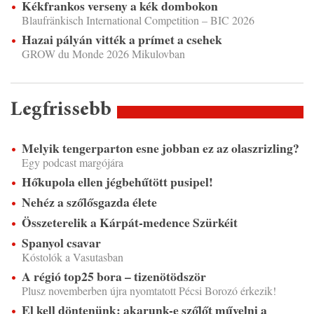
Kékfrankos verseny a kék dombokon
Blaufränkisch International Competition – BIC 2026
Hazai pályán vitték a prímet a csehek
GROW du Monde 2026 Mikulovban
Legfrissebb
Melyik tengerparton esne jobban ez az olaszrizling?
Egy podcast margójára
Hőkupola ellen jégbehűtött pusipel!
Nehéz a szőlősgazda élete
Összeterelik a Kárpát-medence Szürkéit
Spanyol csavar
Kóstolók a Vasutasban
A régió top25 bora – tizenötödször
Plusz novemberben újra nyomtatott Pécsi Borozó érkezik!
El kell döntenünk: akarunk-e szőlőt művelni a