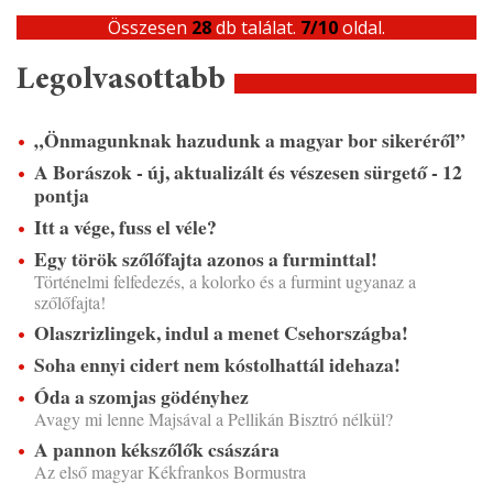
Összesen
28
db találat.
7/10
oldal.
Legolvasottabb
„Önmagunknak hazudunk a magyar bor sikeréről”
A Borászok - új, aktualizált és vészesen sürgető - 12
pontja
Itt a vége, fuss el véle?
Egy török szőlőfajta azonos a furminttal!
Történelmi felfedezés, a kolorko és a furmint ugyanaz a
szőlőfajta!
Olaszrizlingek, indul a menet Csehországba!
Soha ennyi cidert nem kóstolhattál idehaza!
Óda a szomjas gödényhez
Avagy mi lenne Majsával a Pellikán Bisztró nélkül?
A pannon kékszőlők császára
Az első magyar Kékfrankos Bormustra