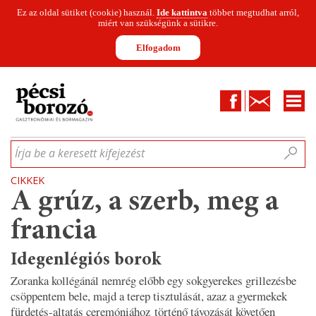
Ez az oldal sütiket (cookie) használ.
Ide kattintva
többet megtudhat arról,
miért van szükségünk a sütikre.
Elfogadom
Facebook
Kapcsolat
CIKKEK
HÍREK
INFOGRAFIKÁK
MUNKATÁRSAK
WINESOFA
LE
Írja be a keresett kifejezést
CIKKEK
A grúz, a szerb, meg a
francia
Idegenlégiós borok
Zoranka kollégánál nemrég előbb egy sokgyerekes grillezésbe
csöppentem bele, majd a terep tisztulását, azaz a gyermekek
fürdetés-altatás ceremóniához történő távozását követően