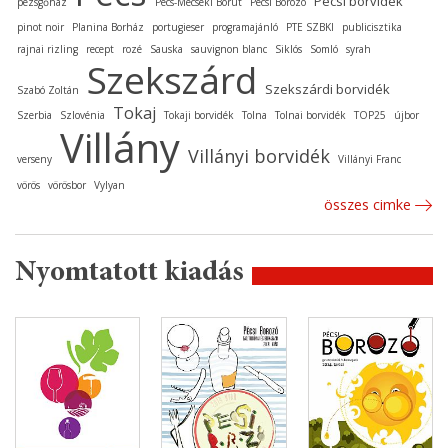
Pécsi borvidék
pezsgőház
Pécs-Mecseki Borút
Pécsi Borozó
pinot noir
Planina Borház
portugieser
programajánló
PTE SZBKI
publicisztika
rajnai rizling
recept
rozé
Sauska
sauvignon blanc
Siklós
Somló
syrah
Szekszárd
Szekszárdi borvidék
Szabó Zoltán
Tokaj
Szerbia
Szlovénia
Tokaji borvidék
Tolna
Tolnai borvidék
TOP25
újbor
Villány
Villányi borvidék
verseny
Villányi Franc
vörös
vörösbor
Vylyan
összes cimke
Nyomtatott kiadás