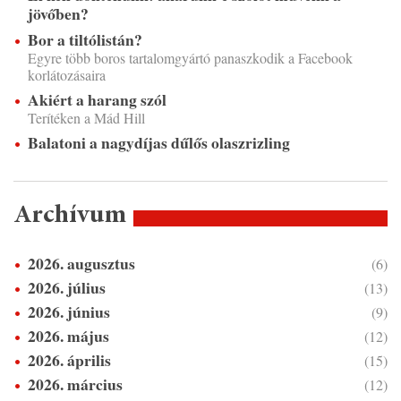
jövőben?
Bor a tiltólistán?
Egyre több boros tartalomgyártó panaszkodik a Facebook
korlátozásaira
Akiért a harang szól
Terítéken a Mád Hill
Balatoni a nagydíjas dűlős olaszrizling
Archívum
2026. augusztus
(6)
2026. július
(13)
2026. június
(9)
2026. május
(12)
2026. április
(15)
2026. március
(12)