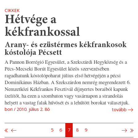
CIKKEK
Hétvége a
kékfrankossal
Arany- és ezüstérmes kékfrankosok
kóstolója Pécsett
A Pannon Borrégió Egyesület, a Szekszárdi Hegyközség és a
Pécs-Mecseki Borút Egyesület közös szervezésében
ragadhatunk kóstolópoharat július első hétvégéjén a pécsi
Dominikánus Házban. A Szekszárdon nemrég megrendezett 6.
Nemzetközi Kékfrankos Fesztivál díjnyertes boraiból kapunk
ízelítőt, ha ezen a szombaton vagy vasárnapon a strandolás
helyett a vastag falak hűvösét és a lehűtött borokat választjuk.
bori
2010. július 2. 8ó
tovább
5
6
7
8
9