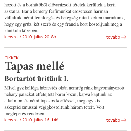
hozott és a borhűtőből elővarázsolt tételek kerültek a kerti
asztalra. Bár a kemény férfimunkát előzetesen hárman
vállaltuk, némi fennforgás és betegség miatt ketten maradtunk,
hogy egy grúz, két szerb és egy francia bort kóstoljunk meg a
kánikula közepén.
kenszei
2010. július 20. 8ó
tovább
CIKKEK
Tapas mellé
Bortartót ürítünk I.
Mivel gyz kolléga házfestés okán nemrég ránk hagyományozott
néhány palackot elfelejtett borai közül, kapva kaptunk az
alkalmon, és némi tapasos körítéssel, meg egy kis
szkepticizmussal végigkóstoltunk három tételt. Volt
meglepetés rendesen.
kenszei
2010. július 16. 14ó
tovább