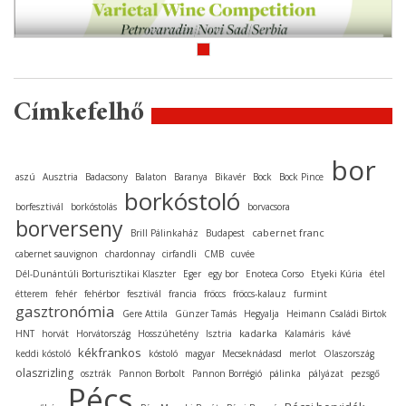
Címkefelhő
bor
aszú
Ausztria
Badacsony
Balaton
Baranya
Bikavér
Bock
Bock Pince
borkóstoló
borfesztivál
borkóstolás
borvacsora
borverseny
cabernet franc
Brill Pálinkaház
Budapest
cabernet sauvignon
chardonnay
cirfandli
CMB
cuvée
Dél-Dunántúli Borturisztikai Klaszter
Eger
egy bor
Enoteca Corso
Etyeki Kúria
étel
étterem
fehér
fehérbor
fesztivál
francia
fröccs
fröccs-kalauz
furmint
gasztronómia
Gere Attila
Günzer Tamás
Hegyalja
Heimann Családi Birtok
kadarka
HNT
horvát
Horvátország
Hosszúhetény
Isztria
Kalamáris
kávé
kékfrankos
keddi kóstoló
kóstoló
magyar
Mecseknádasd
merlot
Olaszország
olaszrizling
osztrák
Pannon Borbolt
Pannon Borrégió
pálinka
pályázat
pezsgő
Pécs