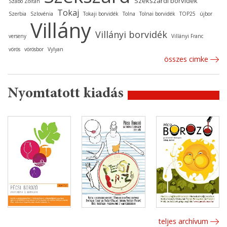
Szekszárdi borvidék
Szabó Zoltán
Tokaj
Szerbia
Szlovénia
Tokaji borvidék
Tolna
Tolnai borvidék
TOP25
újbor
Villány
Villányi borvidék
verseny
Villányi Franc
vörös
vörösbor
Vylyan
összes cimke
Nyomtatott kiadás
teljes archívum