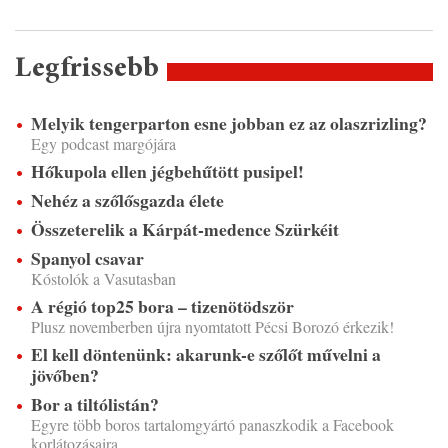
Legfrissebb
Melyik tengerparton esne jobban ez az olaszrizling?
Egy podcast margójára
Hőkupola ellen jégbehűtött pusipel!
Nehéz a szőlősgazda élete
Összeterelik a Kárpát-medence Szürkéit
Spanyol csavar
Kóstolók a Vasutasban
A régió top25 bora – tizenötödször
Plusz novemberben újra nyomtatott Pécsi Borozó érkezik!
El kell döntenünk: akarunk-e szőlőt művelni a
jövőben?
Bor a tiltólistán?
Egyre több boros tartalomgyártó panaszkodik a Facebook
korlátozásaira