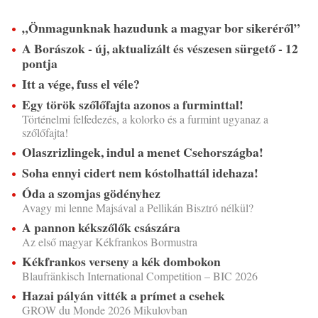
„Önmagunknak hazudunk a magyar bor sikeréről”
A Borászok - új, aktualizált és vészesen sürgető - 12
pontja
Itt a vége, fuss el véle?
Egy török szőlőfajta azonos a furminttal!
Történelmi felfedezés, a kolorko és a furmint ugyanaz a
szőlőfajta!
Olaszrizlingek, indul a menet Csehországba!
Soha ennyi cidert nem kóstolhattál idehaza!
Óda a szomjas gödényhez
Avagy mi lenne Majsával a Pellikán Bisztró nélkül?
A pannon kékszőlők császára
Az első magyar Kékfrankos Bormustra
Kékfrankos verseny a kék dombokon
Blaufränkisch International Competition – BIC 2026
Hazai pályán vitték a prímet a csehek
GROW du Monde 2026 Mikulovban