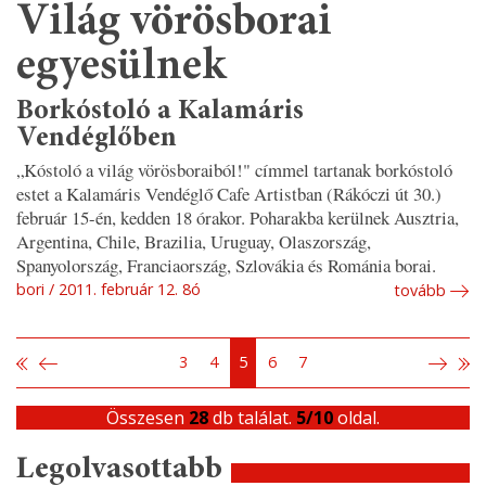
Világ vörösborai
egyesülnek
Borkóstoló a Kalamáris
Vendéglőben
„Kóstoló a világ vörösboraiból!"
címmel tartanak borkóstoló
estet a Kalamáris Vendéglő Cafe Artistban (Rákóczi út 30.)
február 15-én, kedden 18 órakor. Poharakba kerülnek Ausztria,
Argentina, Chile, Brazilia, Uruguay, Olaszország,
Spanyolország, Franciaország, Szlovákia és Románia borai.
bori
2011. február 12. 8ó
tovább
3
4
5
6
7
Összesen
28
db találat.
5/10
oldal.
Legolvasottabb