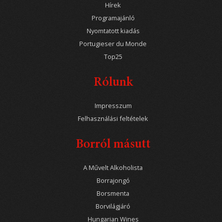
Hírek
Programajánló
Nyomtatott kiadás
Portugieser du Monde
Top25
Rólunk
Impresszum
Felhasználási feltételek
Borról másutt
A Művelt Alkoholista
Borrajongó
Borsmenta
Borvilágjáró
Hungarian Wines