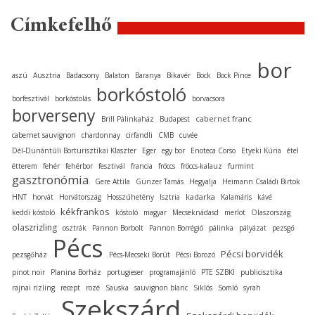
Címkefelhő
bor
aszú
Ausztria
Badacsony
Balaton
Baranya
Bikavér
Bock
Bock Pince
borkóstoló
borfesztivál
borkóstolás
borvacsora
borverseny
cabernet franc
Brill Pálinkaház
Budapest
cabernet sauvignon
chardonnay
cirfandli
CMB
cuvée
Dél-Dunántúli Borturisztikai Klaszter
Eger
egy bor
Enoteca Corso
Etyeki Kúria
étel
étterem
fehér
fehérbor
fesztivál
francia
fröccs
fröccs-kalauz
furmint
gasztronómia
Gere Attila
Günzer Tamás
Hegyalja
Heimann Családi Birtok
kadarka
HNT
horvát
Horvátország
Hosszúhetény
Isztria
Kalamáris
kávé
kékfrankos
keddi kóstoló
kóstoló
magyar
Mecseknádasd
merlot
Olaszország
olaszrizling
osztrák
Pannon Borbolt
Pannon Borrégió
pálinka
pályázat
pezsgő
Pécs
Pécsi borvidék
pezsgőház
Pécs-Mecseki Borút
Pécsi Borozó
pinot noir
Planina Borház
portugieser
programajánló
PTE SZBKI
publicisztika
rajnai rizling
recept
rozé
Sauska
sauvignon blanc
Siklós
Somló
syrah
Szekszárd