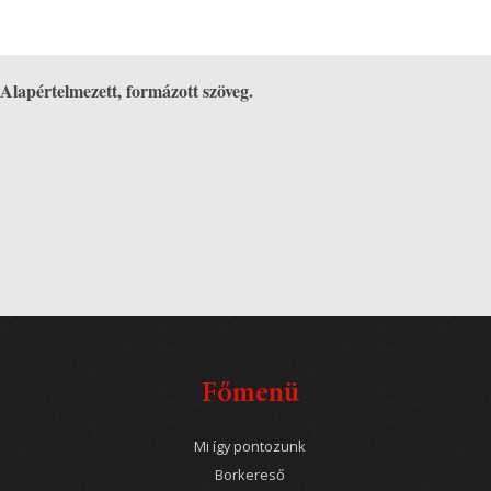
Alapértelmezett, formázott szöveg.
Főmenü
Mi így pontozunk
Borkereső