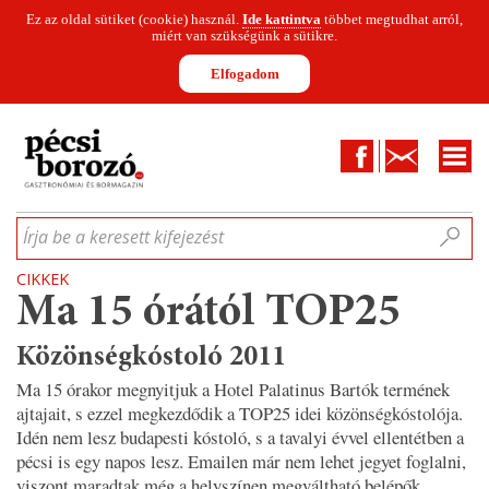
Ez az oldal sütiket (cookie) használ.
Ide kattintva
többet megtudhat arról,
miért van szükségünk a sütikre.
Elfogadom
Facebook
Kapcsolat
CIKKEK
HÍREK
INFOGRAFIKÁK
MUNKATÁRSAK
WINESOFA
LE
Írja be a keresett kifejezést
CIKKEK
Ma 15 órától TOP25
Közönségkóstoló 2011
Ma 15 órakor megnyitjuk a Hotel Palatinus Bartók termének
ajtajait, s ezzel megkezdődik a TOP25 idei közönségkóstolója.
Idén nem lesz budapesti kóstoló, s a tavalyi évvel ellentétben a
pécsi is egy napos lesz. Emailen már nem lehet jegyet foglalni,
viszont maradtak még a helyszínen megváltható belépők.