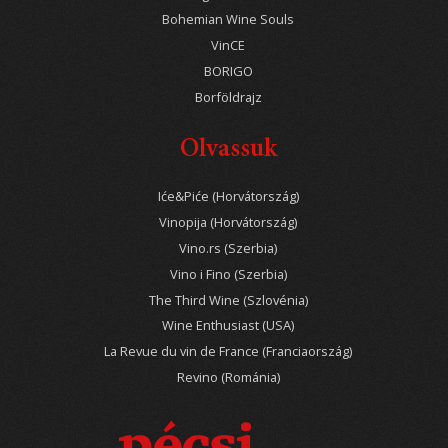
Bohemian Wine Souls
VinCE
BORIGO
Borföldrajz
Olvassuk
Iće&Piće (Horvátország)
Vinopija (Horvátország)
Vino.rs (Szerbia)
Vino i Fino (Szerbia)
The Third Wine (Szlovénia)
Wine Enthusiast (USA)
La Revue du vin de France (Franciaország)
Revino (Románia)