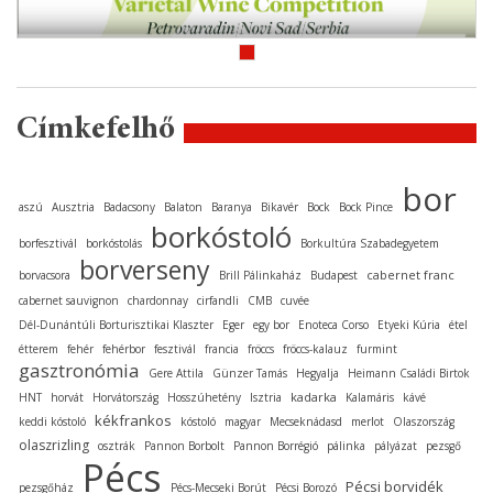
Címkefelhő
bor
aszú
Ausztria
Badacsony
Balaton
Baranya
Bikavér
Bock
Bock Pince
borkóstoló
borfesztivál
borkóstolás
Borkultúra Szabadegyetem
borverseny
cabernet franc
borvacsora
Brill Pálinkaház
Budapest
cabernet sauvignon
chardonnay
cirfandli
CMB
cuvée
Dél-Dunántúli Borturisztikai Klaszter
Eger
egy bor
Enoteca Corso
Etyeki Kúria
étel
étterem
fehér
fehérbor
fesztivál
francia
fröccs
fröccs-kalauz
furmint
gasztronómia
Gere Attila
Günzer Tamás
Hegyalja
Heimann Családi Birtok
kadarka
HNT
horvát
Horvátország
Hosszúhetény
Isztria
Kalamáris
kávé
kékfrankos
keddi kóstoló
kóstoló
magyar
Mecseknádasd
merlot
Olaszország
olaszrizling
osztrák
Pannon Borbolt
Pannon Borrégió
pálinka
pályázat
pezsgő
Pécs
Pécsi borvidék
pezsgőház
Pécs-Mecseki Borút
Pécsi Borozó