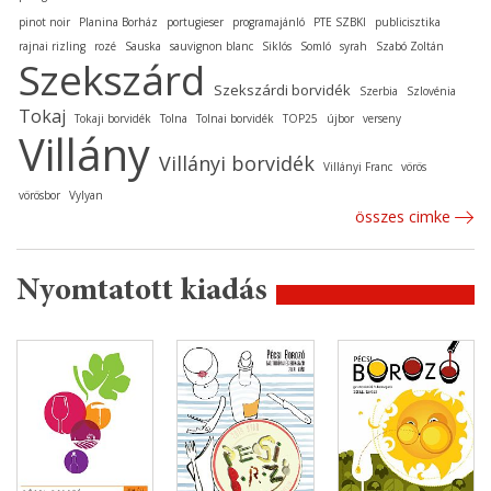
pinot noir
Planina Borház
portugieser
programajánló
PTE SZBKI
publicisztika
rajnai rizling
rozé
Sauska
sauvignon blanc
Siklós
Somló
syrah
Szabó Zoltán
Szekszárd
Szekszárdi borvidék
Szerbia
Szlovénia
Tokaj
Tokaji borvidék
Tolna
Tolnai borvidék
TOP25
újbor
verseny
Villány
Villányi borvidék
Villányi Franc
vörös
vörösbor
Vylyan
összes cimke
Nyomtatott kiadás