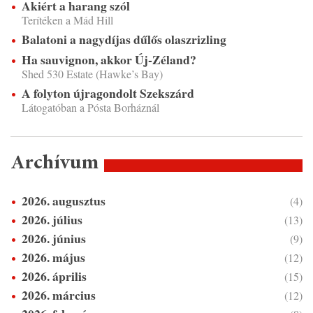
Akiért a harang szól
Terítéken a Mád Hill
Balatoni a nagydíjas dűlős olaszrizling
Ha sauvignon, akkor Új-Zéland?
Shed 530 Estate (Hawke’s Bay)
A folyton újragondolt Szekszárd
Látogatóban a Pósta Borháznál
Archívum
2026. augusztus
(4)
2026. július
(13)
2026. június
(9)
2026. május
(12)
2026. április
(15)
2026. március
(12)