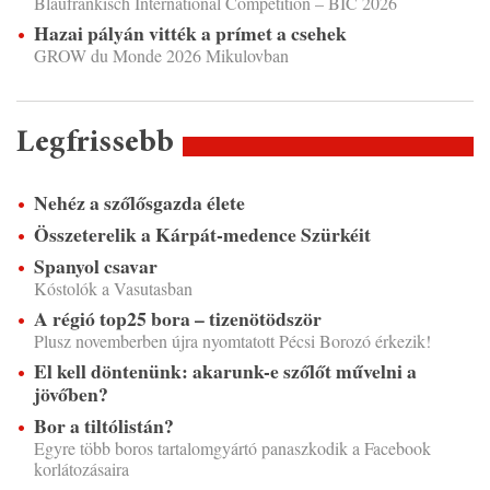
Blaufränkisch International Competition – BIC 2026
Hazai pályán vitték a prímet a csehek
GROW du Monde 2026 Mikulovban
Legfrissebb
Nehéz a szőlősgazda élete
Összeterelik a Kárpát-medence Szürkéit
Spanyol csavar
Kóstolók a Vasutasban
A régió top25 bora – tizenötödször
Plusz novemberben újra nyomtatott Pécsi Borozó érkezik!
El kell döntenünk: akarunk-e szőlőt művelni a
jövőben?
Bor a tiltólistán?
Egyre több boros tartalomgyártó panaszkodik a Facebook
korlátozásaira