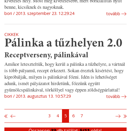
kivételes hely. Most még kivételesebb, mert borkiállítás nyílt
benne, kicsiknek és nagyoknak.
bori
2013. szeptember 23. 12:29:24
tovább
CIKKEK
Pálinka a tűzhelyen 2.0
Receptverseny, pálinkával
Amikor leteszteltük, hogy kerül a pálinka a tűzhelyre, a vártnál
is több pályamű, recept érkezett. Sokan éreztek kísértést, hogy
kipróbálják, milyen is pálinkával főzni. Idén is lehetőséget
adunk, ismét pályázatot hirdetünk, főzzünk együtt
gyümölcspálinkával, törköllyel vagy éppen zöldségpárlattal!
bori
2013. augusztus 13. 10:57:29
tovább
3
4
5
6
7
Összesen
33
db találat.
5/11
oldal.