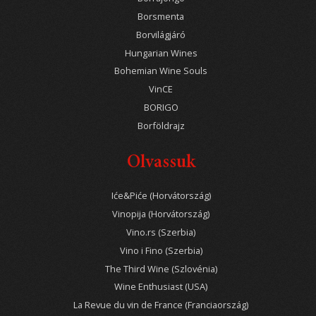
Borsmenta
Borvilágjáró
Hungarian Wines
Bohemian Wine Souls
VinCE
BORIGO
Borföldrajz
Olvassuk
Iće&Piće (Horvátország)
Vinopija (Horvátország)
Vino.rs (Szerbia)
Vino i Fino (Szerbia)
The Third Wine (Szlovénia)
Wine Enthusiast (USA)
La Revue du vin de France (Franciaország)