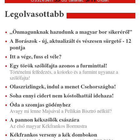
Legolvasottabb
„Önmagunknak hazudunk a magyar bor sikeréről”
A Borászok - új, aktualizált és vészesen sürgető - 12
pontja
Itt a vége, fuss el véle?
Egy török szőlőfajta azonos a furminttal!
Történelmi felfedezés, a kolorko és a furmint ugyanaz a
szőlőfajta!
Olaszrizlingek, indul a menet Csehországba!
Soha ennyi cidert nem kóstolhattál idehaza!
Óda a szomjas gödényhez
Avagy mi lenne Majsával a Pellikán Bisztró nélkül?
A pannon kékszőlők császára
Az első magyar Kékfrankos Bormustra
Kékfrankos verseny a kék dombokon