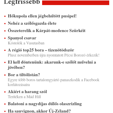
Legfrissebb
Hőkupola ellen jégbehűtött pusipel!
Nehéz a szőlősgazda élete
Összeterelik a Kárpát-medence Szürkéit
Spanyol csavar
Kóstolók a Vasutasban
A régió top25 bora – tizenötödször
Plusz novemberben újra nyomtatott Pécsi Borozó érkezik!
El kell döntenünk: akarunk-e szőlőt művelni a
jövőben?
Bor a tiltólistán?
Egyre több boros tartalomgyártó panaszkodik a Facebook
korlátozásaira
Akiért a harang szól
Terítéken a Mád Hill
Balatoni a nagydíjas dűlős olaszrizling
Ha sauvignon, akkor Új-Zéland?