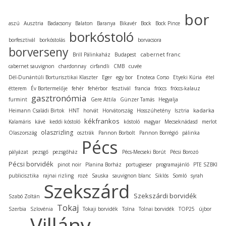
bor
aszú
Ausztria
Badacsony
Balaton
Baranya
Bikavér
Bock
Bock Pince
borkóstoló
borfesztivál
borkóstolás
borvacsora
borverseny
cabernet franc
Brill Pálinkaház
Budapest
cabernet sauvignon
chardonnay
cirfandli
CMB
cuvée
Dél-Dunántúli Borturisztikai Klaszter
Eger
egy bor
Enoteca Corso
Etyeki Kúria
étel
étterem
Év Bortermelője
fehér
fehérbor
fesztivál
francia
fröccs
fröccs-kalauz
gasztronómia
furmint
Gere Attila
Günzer Tamás
Hegyalja
kadarka
Heimann Családi Birtok
HNT
horvát
Horvátország
Hosszúhetény
Isztria
kékfrankos
Kalamáris
kávé
keddi kóstoló
kóstoló
magyar
Mecseknádasd
merlot
olaszrizling
Olaszország
osztrák
Pannon Borbolt
Pannon Borrégió
pálinka
Pécs
pályázat
pezsgő
pezsgőház
Pécs-Mecseki Borút
Pécsi Borozó
Pécsi borvidék
pinot noir
Planina Borház
portugieser
programajánló
PTE SZBKI
publicisztika
rajnai rizling
rozé
Sauska
sauvignon blanc
Siklós
Somló
syrah
Szekszárd
Szekszárdi borvidék
Szabó Zoltán
Tokaj
Szerbia
Szlovénia
Tokaji borvidék
Tolna
Tolnai borvidék
TOP25
újbor
Villány