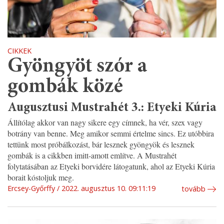
CIKKEK
Gyöngyöt szór a
gombák közé
Augusztusi Mustrahét 3.: Etyeki Kúria
Állítólag akkor van nagy sikere egy címnek, ha vér, szex vagy
botrány van benne. Meg amikor semmi értelme sincs. Ez utóbbira
tettünk most próbálkozást, bár lesznek gyöngyök és lesznek
gombák is a cikkben imitt-amott említve. A Mustrahét
folytatásában az Etyeki borvidére látogatunk, ahol az Etyeki Kúria
borait kóstoljuk meg.
Ercsey-Győrffy
2022. augusztus 10. 09:11:19
tovább