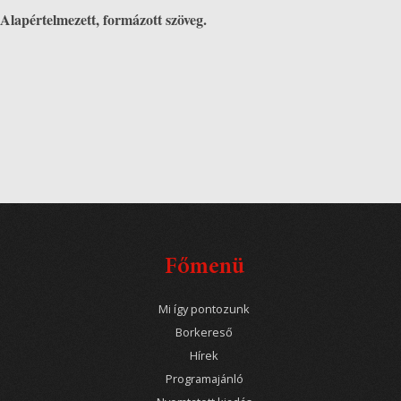
Alapértelmezett, formázott szöveg.
Főmenü
Mi így pontozunk
Borkereső
Hírek
Programajánló