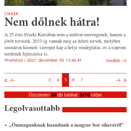
CIKKEK
Nem dőlnek hátra!
A 25 éves Etyeki Kúriában nem a múlton merengenek, hanem a
jövőt tervezik. 2033-ig vannak meg az üzleti tervek, melyben
immáron kiemelt szerepet kap a helyi vendéglátás, és a soproni
területek fejlesztése is.
Promóció
2021. december 30. 12:42:41
tovább
3
4
5
6
7
Összesen
30
db találat.
5/10
oldal.
Legolvasottabb
„Önmagunknak hazudunk a magyar bor sikeréről”