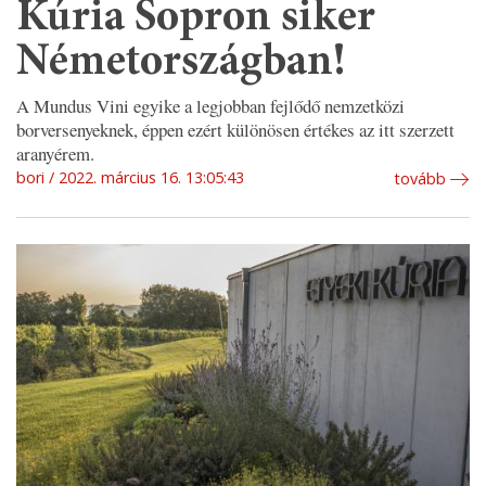
Kúria Sopron siker
Németországban!
A Mundus Vini egyike a legjobban fejlődő nemzetközi
borversenyeknek, éppen ezért különösen értékes az itt szerzett
aranyérem.
bori
2022. március 16. 13:05:43
tovább