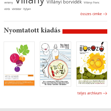
Villányi borvidék
verseny
Villányi Franc
vörös
vörösbor
Vylyan
összes cimke
Nyomtatott kiadás
teljes archívum