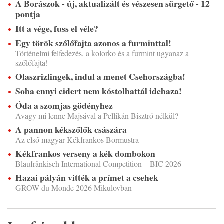
A Borászok - új, aktualizált és vészesen sürgető - 12
pontja
Itt a vége, fuss el véle?
Egy török szőlőfajta azonos a furminttal!
Történelmi felfedezés, a kolorko és a furmint ugyanaz a
szőlőfajta!
Olaszrizlingek, indul a menet Csehországba!
Soha ennyi cidert nem kóstolhattál idehaza!
Óda a szomjas gödényhez
Avagy mi lenne Majsával a Pellikán Bisztró nélkül?
A pannon kékszőlők császára
Az első magyar Kékfrankos Bormustra
Kékfrankos verseny a kék dombokon
Blaufränkisch International Competition – BIC 2026
Hazai pályán vitték a prímet a csehek
GROW du Monde 2026 Mikulovban