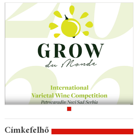
Címkefelhő