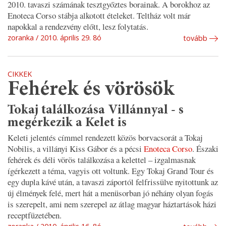
2010. tavaszi számának tesztgyőztes borainak. A borokhoz az
Enoteca Corso stábja alkotott ételeket. Teltház volt már
napokkal a rendezvény előtt, lesz folytatás.
zoranka
2010. április 29. 8ó
tovább
CIKKEK
Fehérek és vörösök
Tokaj találkozása Villánnyal - s
megérkezik a Kelet is
Keleti jelentés címmel rendezett közös borvacsorát a Tokaj
Nobilis, a villányi Kiss Gábor és a pécsi
Enoteca Corso
. Északi
fehérek és déli vörös találkozása a kelettel – izgalmasnak
ígérkezett a téma, vagyis ott voltunk. Egy Tokaj Grand Tour és
egy dupla kávé után, a tavaszi záportól felfrissülve nyitottunk az
új élmények felé, mert hát a menüsorban jó néhány olyan fogás
is szerepelt, ami nem szerepel az átlag magyar háztartások házi
receptfüzetében.