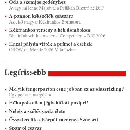
Óda a szomjas gödényhez
Avagy mi lenne Majsával a Pellikán Bisztró nélkül?
A pannon kékszőlők császára
Az első magyar Kékfrankos Bormustra
Kékfrankos verseny a kék dombokon
Blaufränkisch International Competition – BIC 2026
Hazai pályán vitték a prímet a csehek
GROW du Monde 2026 Mikulovban
Legfrissebb
Melyik tengerparton esne jobban ez az olaszrizling?
Egy podcast margójára
Hőkupola ellen jégbehűtött pusipel!
Nehéz a szőlősgazda élete
Összeterelik a Kárpát-medence Szürkéit
Spanyol csavar