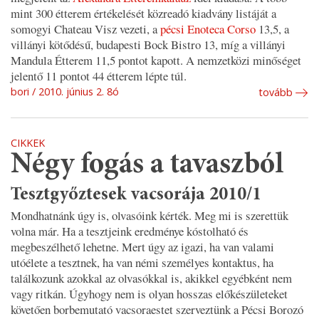
mint 300 étterem értékelését közreadó kiadvány listáját a
somogyi Chateau Visz vezeti, a
pécsi Enoteca Corso
13,5, a
villányi kötődésű, budapesti Bock Bistro 13, míg a villányi
Mandula Étterem 11,5 pontot kapott. A nemzetközi minőséget
jelentő 11 pontot 44 étterem lépte túl.
bori
2010. június 2. 8ó
tovább
CIKKEK
Négy fogás a tavaszból
Tesztgyőztesek vacsorája 2010/1
Mondhatnánk úgy is, olvasóink kérték. Meg mi is szerettük
volna már. Ha a tesztjeink eredménye kóstolható és
megbeszélhető lehetne. Mert úgy az igazi, ha van valami
utóélete a tesztnek, ha van némi személyes kontaktus, ha
találkozunk azokkal az olvasókkal is, akikkel egyébként nem
vagy ritkán. Úgyhogy nem is olyan hosszas előkészületeket
követően borbemutató vacsoraestet szerveztünk a Pécsi Borozó