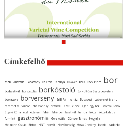
Címkefelhő
bor
aszú
Ausztria
Badacsony
Balaton
Baranya
Bikavér
Bock
Bock Pince
borkóstoló
borfesztivál
borkóstolás
Borkultúra Szabadegyetem
borverseny
cabernet franc
borvacsora
Brill Pálinkaház
Budapest
cabernet sauvignon
chardonnay
cirfandli
CMB
cuvée
Eger
egy bor
Enoteca Corso
Etyeki Kúria
étel
étterem
fehér
fehérbor
fesztivál
francia
fröccs
fröccs-kalauz
gasztronómia
furmint
Gere Attila
Günzer Tamás
Hegyalja
kadarka
Heimann Családi Birtok
HNT
horvát
Horvátország
Hosszúhetény
Isztria