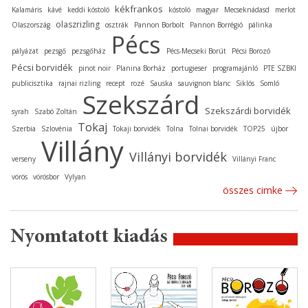
kékfrankos
Kalamáris
kávé
keddi kóstoló
kóstoló
magyar
Mecseknádasd
merlot
olaszrizling
Olaszország
osztrák
Pannon Borbolt
Pannon Borrégió
pálinka
Pécs
pályázat
pezsgő
pezsgőház
Pécs-Mecseki Borút
Pécsi Borozó
Pécsi borvidék
pinot noir
Planina Borház
portugieser
programajánló
PTE SZBKI
publicisztika
rajnai rizling
recept
rozé
Sauska
sauvignon blanc
Siklós
Somló
Szekszárd
Szekszárdi borvidék
syrah
Szabó Zoltán
Tokaj
Szerbia
Szlovénia
Tokaji borvidék
Tolna
Tolnai borvidék
TOP25
újbor
Villány
Villányi borvidék
verseny
Villányi Franc
vörös
vörösbor
Vylyan
összes cimke
Nyomtatott kiadás