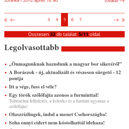
zoranka
2010. április 16. 8ó
tovább
3
4
5
6
7
Összesen
32
db találat.
5/11
oldal.
Legolvasottabb
„Önmagunknak hazudunk a magyar bor sikeréről”
A Borászok - új, aktualizált és vészesen sürgető - 12
pontja
Itt a vége, fuss el véle?
Egy török szőlőfajta azonos a furminttal!
Történelmi felfedezés, a kolorko és a furmint ugyanaz a
szőlőfajta!
Olaszrizlingek, indul a menet Csehországba!
Soha ennyi cidert nem kóstolhattál idehaza!