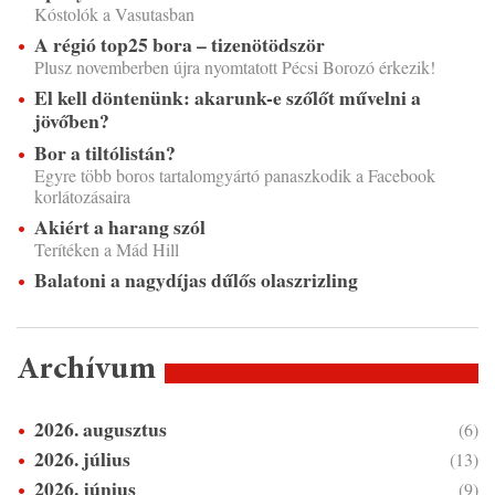
Kóstolók a Vasutasban
A régió top25 bora – tizenötödször
Plusz novemberben újra nyomtatott Pécsi Borozó érkezik!
El kell döntenünk: akarunk-e szőlőt művelni a
jövőben?
Bor a tiltólistán?
Egyre több boros tartalomgyártó panaszkodik a Facebook
korlátozásaira
Akiért a harang szól
Terítéken a Mád Hill
Balatoni a nagydíjas dűlős olaszrizling
Archívum
2026. augusztus
(6)
2026. július
(13)
2026. június
(9)