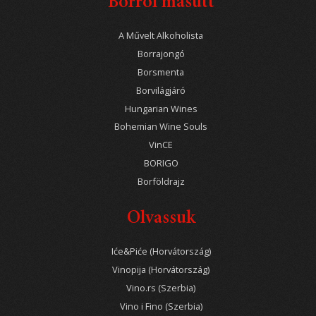
Borról másutt
A Művelt Alkoholista
Borrajongó
Borsmenta
Borvilágjáró
Hungarian Wines
Bohemian Wine Souls
VinCE
BORIGO
Borföldrajz
Olvassuk
Iće&Piće (Horvátország)
Vinopija (Horvátország)
Vino.rs (Szerbia)
Vino i Fino (Szerbia)