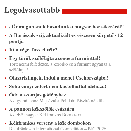
Legolvasottabb
„Önmagunknak hazudunk a magyar bor sikeréről”
A Borászok - új, aktualizált és vészesen sürgető - 12
pontja
Itt a vége, fuss el véle?
Egy török szőlőfajta azonos a furminttal!
Történelmi felfedezés, a kolorko és a furmint ugyanaz a
szőlőfajta!
Olaszrizlingek, indul a menet Csehországba!
Soha ennyi cidert nem kóstolhattál idehaza!
Óda a szomjas gödényhez
Avagy mi lenne Majsával a Pellikán Bisztró nélkül?
A pannon kékszőlők császára
Az első magyar Kékfrankos Bormustra
Kékfrankos verseny a kék dombokon
Blaufränkisch International Competition – BIC 2026