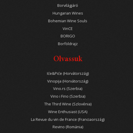
Borvilágjáró
Hungarian Wines
Bohemian Wine Souls
VinCE
BORIGO
Borföldrajz
Olvassuk
Iće&Piće (Horvátország)
Vinopija (Horvátország)
Vino.rs (Szerbia)
Vino i Fino (Szerbia)
The Third Wine (Szlovénia)
Wine Enthusiast (USA)
La Revue du vin de France (Franciaország)
Revino (Románia)