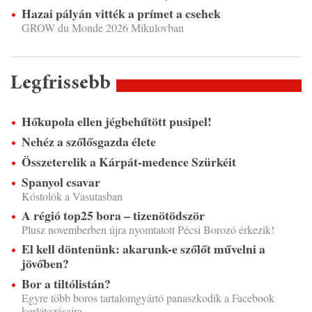
Hazai pályán vitték a prímet a csehek
GROW du Monde 2026 Mikulovban
Legfrissebb
Hőkupola ellen jégbehűtött pusipel!
Nehéz a szőlősgazda élete
Összeterelik a Kárpát-medence Szürkéit
Spanyol csavar
Kóstolók a Vasutasban
A régió top25 bora – tizenötödször
Plusz novemberben újra nyomtatott Pécsi Borozó érkezik!
El kell döntenünk: akarunk-e szőlőt művelni a
jövőben?
Bor a tiltólistán?
Egyre több boros tartalomgyártó panaszkodik a Facebook
korlátozásaira