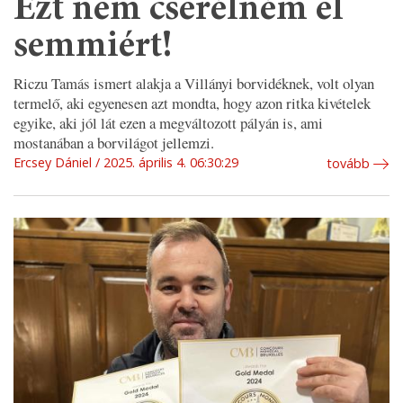
Ezt nem cserélném el
semmiért!
Riczu Tamás ismert alakja a Villányi borvidéknek, volt olyan
termelő, aki egyenesen azt mondta, hogy azon ritka kivételek
egyike, aki jól lát ezen a megváltozott pályán is, ami
mostanában a borvilágot jellemzi.
Ercsey Dániel
2025. április 4. 06:30:29
tovább