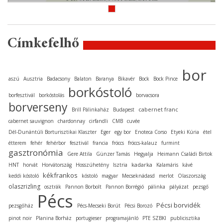
Címkefelhő
bor
aszú
Ausztria
Badacsony
Balaton
Baranya
Bikavér
Bock
Bock Pince
borkóstoló
borfesztivál
borkóstolás
borvacsora
borverseny
cabernet franc
Brill Pálinkaház
Budapest
cabernet sauvignon
chardonnay
cirfandli
CMB
cuvée
Dél-Dunántúli Borturisztikai Klaszter
Eger
egy bor
Enoteca Corso
Etyeki Kúria
étel
étterem
fehér
fehérbor
fesztivál
francia
fröccs
fröccs-kalauz
furmint
gasztronómia
Gere Attila
Günzer Tamás
Hegyalja
Heimann Családi Birtok
kadarka
HNT
horvát
Horvátország
Hosszúhetény
Isztria
Kalamáris
kávé
kékfrankos
keddi kóstoló
kóstoló
magyar
Mecseknádasd
merlot
Olaszország
olaszrizling
osztrák
Pannon Borbolt
Pannon Borrégió
pálinka
pályázat
pezsgő
Pécs
Pécsi borvidék
pezsgőház
Pécs-Mecseki Borút
Pécsi Borozó
pinot noir
Planina Borház
portugieser
programajánló
PTE SZBKI
publicisztika