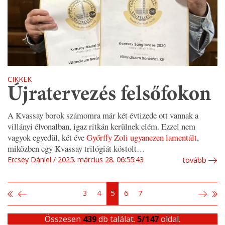
CIKKEK
Újratervezés felsőfokon
A Kvassay borok számomra már két évtizede ott vannak a
villányi élvonalban, igaz ritkán kerülnek elém. Ezzel nem
vagyok egyedül, két éve
Győrffy Zoli ugyanezen lamentált
,
miközben egy Kvassay trilógiát kóstolt…
Ercsey Dániel
2025. március 28. 06:55:43
tovább
3
4
5
6
7
Összesen
439
db találat.
5/147
oldal.