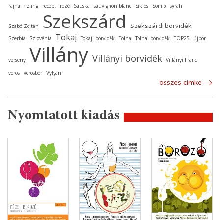
rajnai rizling
recept
rozé
Sauska
sauvignon blanc
Siklós
Somló
syrah
Szekszárd
Szekszárdi borvidék
Szabó Zoltán
Tokaj
Szerbia
Szlovénia
Tokaji borvidék
Tolna
Tolnai borvidék
TOP25
újbor
Villány
Villányi borvidék
verseny
Villányi Franc
vörös
vörösbor
Vylyan
összes cimke
Nyomtatott kiadás