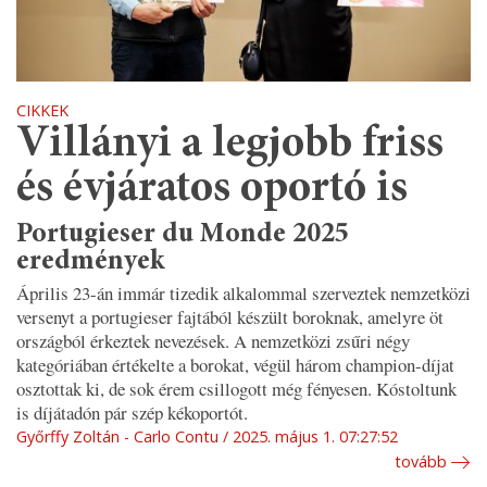
CIKKEK
Villányi a legjobb friss
és évjáratos oportó is
Portugieser du Monde 2025
eredmények
Április 23-án immár tizedik alkalommal szerveztek nemzetközi
versenyt a portugieser fajtából készült boroknak, amelyre öt
országból érkeztek nevezések. A nemzetközi zsűri négy
kategóriában értékelte a borokat, végül három champion-díjat
osztottak ki, de sok érem csillogott még fényesen. Kóstoltunk
is díjátadón pár szép kékoportót.
Győrffy Zoltán - Carlo Contu
2025. május 1. 07:27:52
tovább