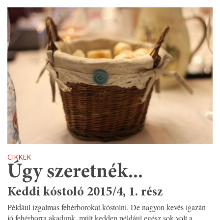
CIKKEK
Úgy szeretnék...
Keddi kóstoló 2015/4, 1. rész
Például izgalmas fehérborokat kóstolni. De nagyon kevés igazán
jó fehérborra akadunk, múlt kedden például egész sok volt a