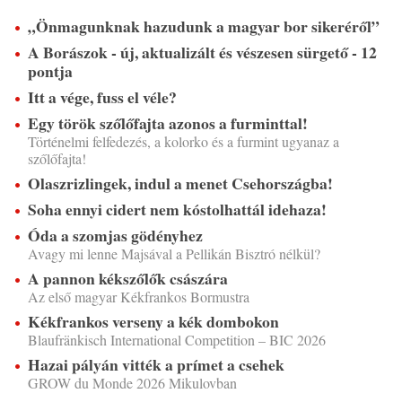
„Önmagunknak hazudunk a magyar bor sikeréről”
A Borászok - új, aktualizált és vészesen sürgető - 12
pontja
Itt a vége, fuss el véle?
Egy török szőlőfajta azonos a furminttal!
Történelmi felfedezés, a kolorko és a furmint ugyanaz a
szőlőfajta!
Olaszrizlingek, indul a menet Csehországba!
Soha ennyi cidert nem kóstolhattál idehaza!
Óda a szomjas gödényhez
Avagy mi lenne Majsával a Pellikán Bisztró nélkül?
A pannon kékszőlők császára
Az első magyar Kékfrankos Bormustra
Kékfrankos verseny a kék dombokon
Blaufränkisch International Competition – BIC 2026
Hazai pályán vitték a prímet a csehek
GROW du Monde 2026 Mikulovban