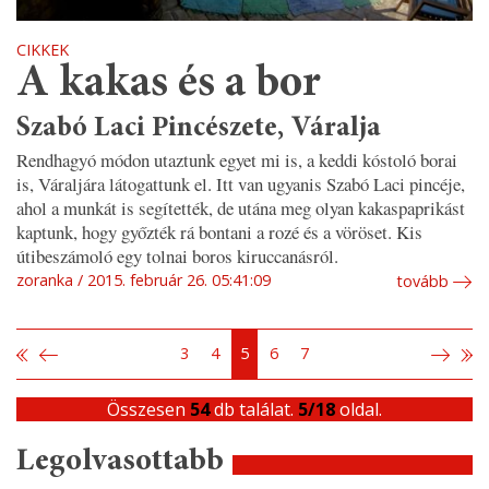
CIKKEK
A kakas és a bor
Szabó Laci Pincészete, Váralja
Rendhagyó módon utaztunk egyet mi is, a keddi kóstoló borai
is, Váraljára látogattunk el. Itt van ugyanis Szabó Laci pincéje,
ahol a munkát is segítették, de utána meg olyan kakaspaprikást
kaptunk, hogy győzték rá bontani a rozé és a vöröset. Kis
útibeszámoló egy tolnai boros kiruccanásról.
zoranka
2015. február 26. 05:41:09
tovább
3
4
5
6
7
Összesen
54
db találat.
5/18
oldal.
Legolvasottabb