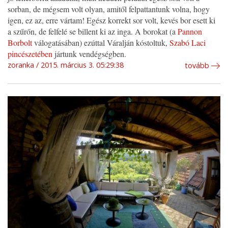
sorban, de mégsem volt olyan, amitől felpattantunk volna, hogy
igen, ez az, erre vártam! Egész korrekt sor volt, kevés bor esett ki
a szűrőn, de felfelé se billent ki az inga. A borokat (a
Pannon
Borbolt
válogatásában) ezúttal Váralján kóstoltuk,
Szabó Laci
pincészetében
jártunk vendégségben.
zoranka
2015. március 3. 05:29:38
tovább