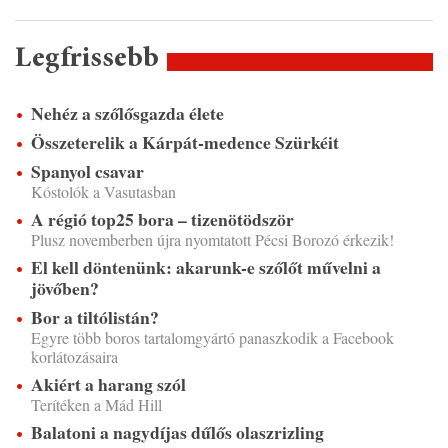
Legfrissebb
Nehéz a szőlősgazda élete
Összeterelik a Kárpát-medence Szürkéit
Spanyol csavar
Kóstolók a Vasutasban
A régió top25 bora – tizenötödször
Plusz novemberben újra nyomtatott Pécsi Borozó érkezik!
El kell döntenünk: akarunk-e szőlőt művelni a
jövőben?
Bor a tiltólistán?
Egyre több boros tartalomgyártó panaszkodik a Facebook
korlátozásaira
Akiért a harang szól
Terítéken a Mád Hill
Balatoni a nagydíjas dűlős olaszrizling