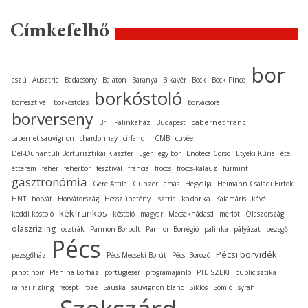
Címkefelhő
bor
aszú
Ausztria
Badacsony
Balaton
Baranya
Bikavér
Bock
Bock Pince
borkóstoló
borfesztivál
borkóstolás
borvacsora
borverseny
cabernet franc
Brill Pálinkaház
Budapest
cabernet sauvignon
chardonnay
cirfandli
CMB
cuvée
Dél-Dunántúli Borturisztikai Klaszter
Eger
egy bor
Enoteca Corso
Etyeki Kúria
étel
étterem
fehér
fehérbor
fesztivál
francia
fröccs
fröccs-kalauz
furmint
gasztronómia
Gere Attila
Günzer Tamás
Hegyalja
Heimann Családi Birtok
kadarka
HNT
horvát
Horvátország
Hosszúhetény
Isztria
Kalamáris
kávé
kékfrankos
keddi kóstoló
kóstoló
magyar
Mecseknádasd
merlot
Olaszország
olaszrizling
osztrák
Pannon Borbolt
Pannon Borrégió
pálinka
pályázat
pezsgő
Pécs
Pécsi borvidék
pezsgőház
Pécs-Mecseki Borút
Pécsi Borozó
pinot noir
Planina Borház
portugieser
programajánló
PTE SZBKI
publicisztika
rajnai rizling
recept
rozé
Sauska
sauvignon blanc
Siklós
Somló
syrah