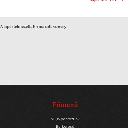
Alapértelmezett, formázott szöveg.
Főmenü
Mi így pontozunk
Borkereső