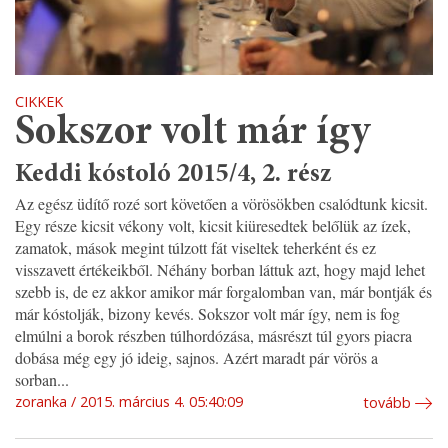
CIKKEK
Sokszor volt már így
Keddi kóstoló 2015/4, 2. rész
Az egész üdítő rozé sort követően a vörösökben csalódtunk kicsit.
Egy része kicsit vékony volt, kicsit kiüresedtek belőlük az ízek,
zamatok, mások megint túlzott fát viseltek teherként és ez
visszavett értékeikből. Néhány borban láttuk azt, hogy majd lehet
szebb is, de ez akkor amikor már forgalomban van, már bontják és
már kóstolják, bizony kevés. Sokszor volt már így, nem is fog
elmúlni a borok részben túlhordózása, másrészt túl gyors piacra
dobása még egy jó ideig, sajnos. Azért maradt pár vörös a
sorban...
zoranka
2015. március 4. 05:40:09
tovább