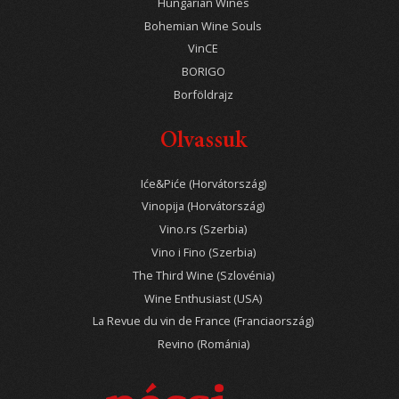
Hungarian Wines
Bohemian Wine Souls
VinCE
BORIGO
Borföldrajz
Olvassuk
Iće&Piće (Horvátország)
Vinopija (Horvátország)
Vino.rs (Szerbia)
Vino i Fino (Szerbia)
The Third Wine (Szlovénia)
Wine Enthusiast (USA)
La Revue du vin de France (Franciaország)
Revino (Románia)