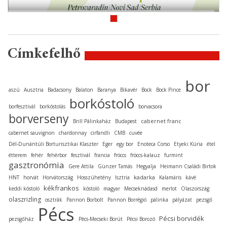
Címkefelhő
bor
aszú
Ausztria
Badacsony
Balaton
Baranya
Bikavér
Bock
Bock Pince
borkóstoló
borfesztivál
borkóstolás
borvacsora
borverseny
cabernet franc
Brill Pálinkaház
Budapest
cabernet sauvignon
chardonnay
cirfandli
CMB
cuvée
Dél-Dunántúli Borturisztikai Klaszter
Eger
egy bor
Enoteca Corso
Etyeki Kúria
étel
étterem
fehér
fehérbor
fesztivál
francia
fröccs
fröccs-kalauz
furmint
gasztronómia
Gere Attila
Günzer Tamás
Hegyalja
Heimann Családi Birtok
kadarka
HNT
horvát
Horvátország
Hosszúhetény
Isztria
Kalamáris
kávé
kékfrankos
keddi kóstoló
kóstoló
magyar
Mecseknádasd
merlot
Olaszország
olaszrizling
osztrák
Pannon Borbolt
Pannon Borrégió
pálinka
pályázat
pezsgő
Pécs
Pécsi borvidék
pezsgőház
Pécs-Mecseki Borút
Pécsi Borozó