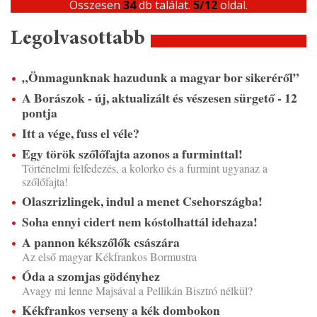
Összesen
34
db találat.
5/12
oldal.
Legolvasottabb
„Önmagunknak hazudunk a magyar bor sikeréről”
A Borászok - új, aktualizált és vészesen sürgető - 12
pontja
Itt a vége, fuss el véle?
Egy török szőlőfajta azonos a furminttal!
Történelmi felfedezés, a kolorko és a furmint ugyanaz a
szőlőfajta!
Olaszrizlingek, indul a menet Csehországba!
Soha ennyi cidert nem kóstolhattál idehaza!
A pannon kékszőlők császára
Az első magyar Kékfrankos Bormustra
Óda a szomjas gödényhez
Avagy mi lenne Majsával a Pellikán Bisztró nélkül?
Kékfrankos verseny a kék dombokon