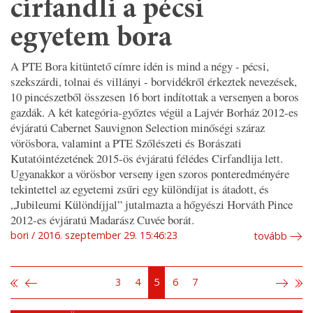
cirfandli a pécsi
egyetem bora
A PTE Bora kitüntető címre idén is mind a négy - pécsi,
szekszárdi, tolnai és villányi - borvidékről érkeztek nevezések,
10 pincészetből összesen 16 bort indítottak a versenyen a boros
gazdák. A két kategória-győztes végül a Lajvér Borház 2012-es
évjáratú Cabernet Sauvignon Selection minőségi száraz
vörösbora, valamint a PTE Szőlészeti és Borászati
Kutatóintézetének 2015-ös évjáratú félédes Cirfandlija lett.
Ugyanakkor a vörösbor verseny igen szoros ponteredményére
tekintettel az egyetemi zsűri egy különdíjat is átadott, és
„Jubileumi Különdíjjal” jutalmazta a hőgyészi Horváth Pince
2012-es évjáratú Madarász Cuvée borát.
bori
2016. szeptember 29. 15:46:23
tovább
3
4
5
6
7