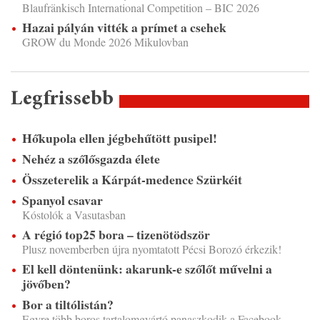
Blaufränkisch International Competition – BIC 2026
Hazai pályán vitték a prímet a csehek
GROW du Monde 2026 Mikulovban
Legfrissebb
Hőkupola ellen jégbehűtött pusipel!
Nehéz a szőlősgazda élete
Összeterelik a Kárpát-medence Szürkéit
Spanyol csavar
Kóstolók a Vasutasban
A régió top25 bora – tizenötödször
Plusz novemberben újra nyomtatott Pécsi Borozó érkezik!
El kell döntenünk: akarunk-e szőlőt művelni a
jövőben?
Bor a tiltólistán?
Egyre több boros tartalomgyártó panaszkodik a Facebook