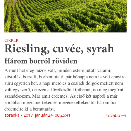
CIKKEK
Riesling, cuvée, syrah
Három borról röviden
A múlt hét elég húzós volt, minden estére jutott valami,
kóstolás, borsuli, borbemutató, pár hónapja nem is volt ennyire
sűrű egyetlen hét, a napi meló és a családi dolgok mellett nem
volt egyszerű, de ezen a következőn kipihenni, no meg megírni
szándékozom. Már amit érdemes. Az első két napból a már
korábban megismerteken és megénekelteken túl három bor
érdemelte ki a bemutatást.
zoranka
2017. január 24. 06:25:41
tovább