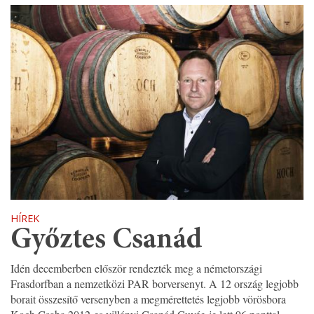
HÍREK
Győztes Csanád
Idén decemberben először rendezték meg a németországi
Frasdorfban a nemzetközi PAR borversenyt. A 12 ország legjobb
borait összesítő versenyben a megmérettetés legjobb vörösbora