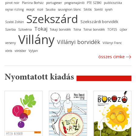
pinot noir
Planina Borház
portugieser
programajánló
PTE SZBKI
publicisztika
rajnai rizling
recept
rozé
Sauska
sauvignon blanc
Siklós
Somló
syrah
Szekszárd
Szekszárdi borvidék
Szabó Zoltán
Tokaj
Szerbia
Szlovénia
Tokaji borvidék
Tolna
Tolnai borvidék
TOP25
újbor
Villány
Villányi borvidék
verseny
Villányi Franc
vörös
vörösbor
Vylyan
összes cimke
Nyomtatott kiadás