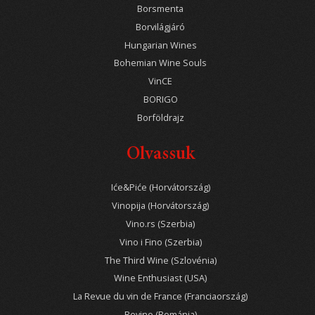
Borsmenta
Borvilágjáró
Hungarian Wines
Bohemian Wine Souls
VinCE
BORIGO
Borföldrajz
Olvassuk
Iće&Piće (Horvátország)
Vinopija (Horvátország)
Vino.rs (Szerbia)
Vino i Fino (Szerbia)
The Third Wine (Szlovénia)
Wine Enthusiast (USA)
La Revue du vin de France (Franciaország)
Revino (Románia)