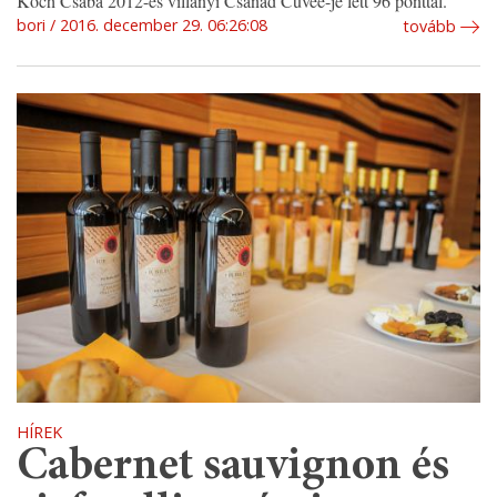
Koch Csaba 2012-es villányi Csanád Cuvée-je lett 96 ponttal.
bori
2016. december 29. 06:26:08
tovább
HÍREK
Cabernet sauvignon és