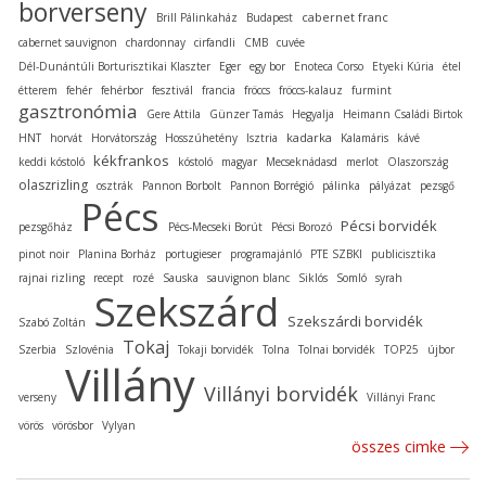
borverseny
cabernet franc
Brill Pálinkaház
Budapest
cabernet sauvignon
chardonnay
cirfandli
CMB
cuvée
Dél-Dunántúli Borturisztikai Klaszter
Eger
egy bor
Enoteca Corso
Etyeki Kúria
étel
étterem
fehér
fehérbor
fesztivál
francia
fröccs
fröccs-kalauz
furmint
gasztronómia
Gere Attila
Günzer Tamás
Hegyalja
Heimann Családi Birtok
kadarka
HNT
horvát
Horvátország
Hosszúhetény
Isztria
Kalamáris
kávé
kékfrankos
keddi kóstoló
kóstoló
magyar
Mecseknádasd
merlot
Olaszország
olaszrizling
osztrák
Pannon Borbolt
Pannon Borrégió
pálinka
pályázat
pezsgő
Pécs
Pécsi borvidék
pezsgőház
Pécs-Mecseki Borút
Pécsi Borozó
pinot noir
Planina Borház
portugieser
programajánló
PTE SZBKI
publicisztika
rajnai rizling
recept
rozé
Sauska
sauvignon blanc
Siklós
Somló
syrah
Szekszárd
Szekszárdi borvidék
Szabó Zoltán
Tokaj
Szerbia
Szlovénia
Tokaji borvidék
Tolna
Tolnai borvidék
TOP25
újbor
Villány
Villányi borvidék
verseny
Villányi Franc
vörös
vörösbor
Vylyan
összes cimke