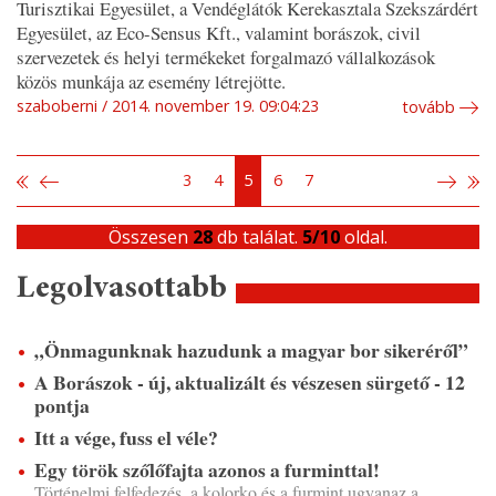
Turisztikai Egyesület, a Vendéglátók Kerekasztala Szekszárdért
Egyesület, az Eco-Sensus Kft., valamint borászok, civil
szervezetek és helyi termékeket forgalmazó vállalkozások
közös munkája az esemény létrejötte.
szaboberni
2014. november 19. 09:04:23
tovább
3
4
5
6
7
Összesen
28
db találat.
5/10
oldal.
Legolvasottabb
„Önmagunknak hazudunk a magyar bor sikeréről”
A Borászok - új, aktualizált és vészesen sürgető - 12
pontja
Itt a vége, fuss el véle?
Egy török szőlőfajta azonos a furminttal!
Történelmi felfedezés, a kolorko és a furmint ugyanaz a