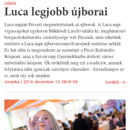
HÍREK
Luca legjobb újborai
Luca napján Pécsett megmérettetnek az újborok. A Luca napi
vigasságokat egykoron Bükkösdi László találta ki, meghatározó
borgasztokulturális személyisége volt Pécsnek, nem tehetünk
említést a Luca napi újborversenyről nevének említése nélkül.
És hát idén is megrendezte az eseményt a Pécsi Kulturális
Központ, azaz a Szivárvány Gyermekházba átoltott városi
művelődési központ. Ők örökölték meg ezt a tradíciót, aminek
folytatása idén igencsak szerényre sikeredett - forráshiányos ez
is, mint oly sok minden.
zoranka
2014. december 15. 08:41:09
tovább