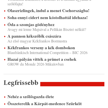
szőlőfajta!
Olaszrizlingek, indul a menet Csehországba!
Soha ennyi cidert nem kóstolhattál idehaza!
Óda a szomjas gödényhez
Avagy mi lenne Majsával a Pellikán Bisztró nélkül?
A pannon kékszőlők császára
Az első magyar Kékfrankos Bormustra
Kékfrankos verseny a kék dombokon
Blaufränkisch International Competition – BIC 2026
Hazai pályán vitték a prímet a csehek
GROW du Monde 2026 Mikulovban
Legfrissebb
Nehéz a szőlősgazda élete
Összeterelik a Kárpát-medence Szürkéit