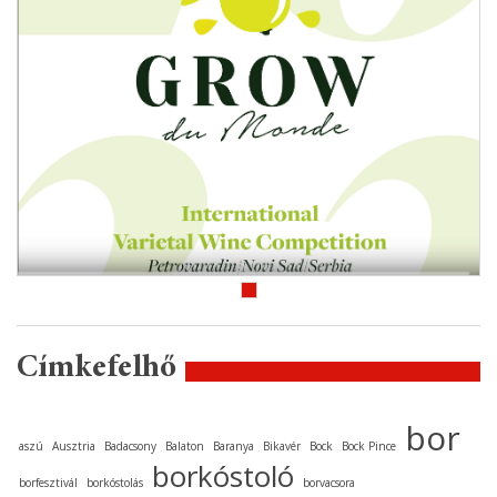
Címkefelhő
bor
aszú
Ausztria
Badacsony
Balaton
Baranya
Bikavér
Bock
Bock Pince
borkóstoló
borfesztivál
borkóstolás
borvacsora