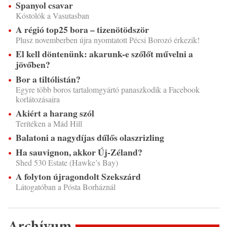
Spanyol csavar
Kóstolók a Vasutasban
A régió top25 bora – tizenötödször
Plusz novemberben újra nyomtatott Pécsi Borozó érkezik!
El kell döntenünk: akarunk-e szőlőt művelni a
jövőben?
Bor a tiltólistán?
Egyre több boros tartalomgyártó panaszkodik a Facebook
korlátozásaira
Akiért a harang szól
Terítéken a Mád Hill
Balatoni a nagydíjas dűlős olaszrizling
Ha sauvignon, akkor Új-Zéland?
Shed 530 Estate (Hawke’s Bay)
A folyton újragondolt Szekszárd
Látogatóban a Pósta Borháznál