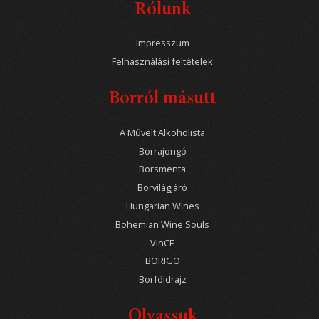
Rólunk
Impresszum
Felhasználási feltételek
Borról másutt
A Művelt Alkoholista
Borrajongó
Borsmenta
Borvilágjáró
Hungarian Wines
Bohemian Wine Souls
VinCE
BORIGO
Borföldrajz
Olvassuk