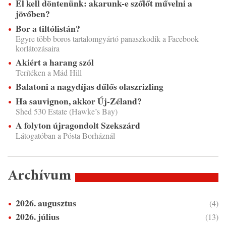
El kell döntenünk: akarunk-e szőlőt művelni a
jövőben?
Bor a tiltólistán?
Egyre több boros tartalomgyártó panaszkodik a Facebook
korlátozásaira
Akiért a harang szól
Terítéken a Mád Hill
Balatoni a nagydíjas dűlős olaszrizling
Ha sauvignon, akkor Új-Zéland?
Shed 530 Estate (Hawke’s Bay)
A folyton újragondolt Szekszárd
Látogatóban a Pósta Borháznál
Archívum
2026. augusztus
(4)
2026. július
(13)