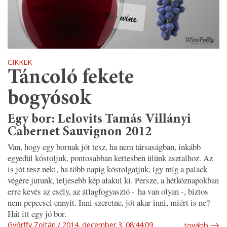
CIKKEK
Táncoló fekete
bogyósok
Egy bor: Lelovits Tamás Villányi
Cabernet Sauvignon 2012
Van, hogy egy bornak jót tesz, ha nem társaságban, inkább
egyedül kóstoljuk, pontosabban kettesben ülünk asztalhoz. Az
is jót tesz neki, ha több napig kóstolgatjuk, így míg a palack
végére jutunk, teljesebb kép alakul ki. Persze, a hétköznapokban
erre kevés az esély, az átlagfogyasztó - ha van olyan -, biztos
nem pepecsel ennyit. Inni szeretne, jót akar inni, miért is ne?
Hát itt egy jó bor.
Győrffy Zoltán
2014. december 3. 08:44:09
tovább