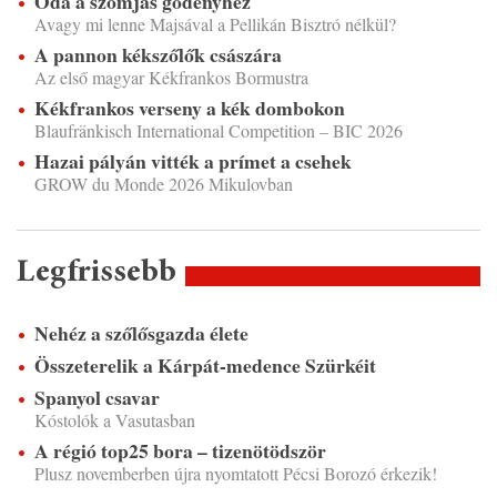
Óda a szomjas gödényhez
Avagy mi lenne Majsával a Pellikán Bisztró nélkül?
A pannon kékszőlők császára
Az első magyar Kékfrankos Bormustra
Kékfrankos verseny a kék dombokon
Blaufränkisch International Competition – BIC 2026
Hazai pályán vitték a prímet a csehek
GROW du Monde 2026 Mikulovban
Legfrissebb
Nehéz a szőlősgazda élete
Összeterelik a Kárpát-medence Szürkéit
Spanyol csavar
Kóstolók a Vasutasban
A régió top25 bora – tizenötödször
Plusz novemberben újra nyomtatott Pécsi Borozó érkezik!