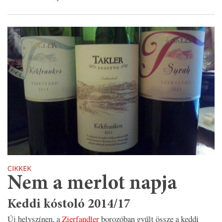
CIKKEK
Nem a merlot napja
Keddi kóstoló 2014/17
Új helyszínen, a
Zierfandler
borozóban gyűlt össze a keddi