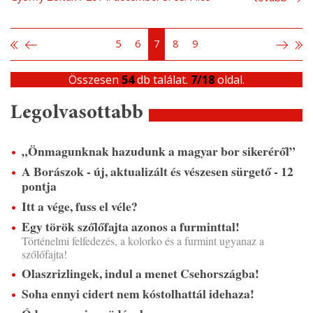
5
6
7
8
9
Összesen
54
db találat.
7/18
oldal.
Legolvasottabb
„Önmagunknak hazudunk a magyar bor sikeréről”
A Borászok - új, aktualizált és vészesen sürgető - 12
pontja
Itt a vége, fuss el véle?
Egy török szőlőfajta azonos a furminttal!
Történelmi felfedezés, a kolorko és a furmint ugyanaz a
szőlőfajta!
Olaszrizlingek, indul a menet Csehországba!
Soha ennyi cidert nem kóstolhattál idehaza!