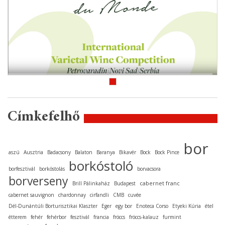
Címkefelhő
bor
aszú
Ausztria
Badacsony
Balaton
Baranya
Bikavér
Bock
Bock Pince
borkóstoló
borfesztivál
borkóstolás
borvacsora
borverseny
cabernet franc
Brill Pálinkaház
Budapest
cabernet sauvignon
chardonnay
cirfandli
CMB
cuvée
Dél-Dunántúli Borturisztikai Klaszter
Eger
egy bor
Enoteca Corso
Etyeki Kúria
étel
étterem
fehér
fehérbor
fesztivál
francia
fröccs
fröccs-kalauz
furmint