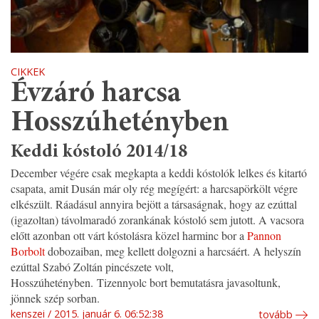
CIKKEK
Évzáró harcsa
Hosszúhetényben
Keddi kóstoló 2014/18
December végére csak megkapta a keddi kóstolók lelkes és kitartó
csapata, amit Dusán már oly rég megígért: a harcsapörkölt végre
elkészült. Ráadásul annyira bejött a társaságnak, hogy az ezúttal
(igazoltan) távolmaradó zorankának kóstoló sem jutott. A vacsora
előtt azonban ott várt kóstolásra közel harminc bor a
Pannon
Borbolt
dobozaiban, meg kellett dolgozni a harcsáért. A helyszín
ezúttal Szabó Zoltán pincészete volt,
Hosszúhetényben. Tizennyolc bort bemutatásra javasoltunk,
jönnek szép sorban.
kenszei
2015. január 6. 06:52:38
tovább