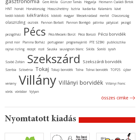
gasztronómia
Gere Attila
Günzer Tamás
Hegyalja
Heimann Családi Birtok
kadarka
HNT
horvát
Horvátország
Hosszúhetény
Isztria
Kalamáris
kávé
kékfrankos
keddi kóstoló
kóstoló
magyar
Mecseknádasd
merlot
Olaszország
olaszrizling
osztrák
Pannon Borbolt
Pannon Borrégió
pálinka
pályázat
pezsgő
Pécs
Pécsi borvidék
pezsgőház
Pécs-Mecseki Borút
Pécsi Borozó
pinot noir
Planina Borház
portugieser
programajánló
PTE SZBKI
publicisztika
rajnai rizling
recept
rozé
Sauska
sauvignon blanc
Siklós
Somló
syrah
Szekszárd
Szekszárdi borvidék
Szabó Zoltán
Tokaj
Szerbia
Szlovénia
Tokaji borvidék
Tolna
Tolnai borvidék
TOP25
újbor
Villány
Villányi borvidék
verseny
Villányi Franc
vörös
vörösbor
Vylyan
összes cimke
Nyomtatott kiadás