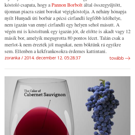
kóstoló csapata, hogy a
Pannon Borbolt
által összegyűjtött,
újonnan piacra szánt borokat végigkóstolja. A néhány hónapja
nyílt Hunyadi úti borbár a pécsi cirfandli legfőbb lelőhelye,
nem igazán van ennyi cirfandli egy helyen sehol másutt. A
végén mi is kóstoltunk egy igazán jót, de előtte is akadt vagy 12
másik bor, amelyik megugrotta 80 pontos lécet. Talán csak a
merlot-k nem érezték jól magukat, nem böktünk rá egyikre
sem. Ellenben a kékfrankosokra érdemes kattintani.
zoranka
2014. december 12. 05:28:37
tovább