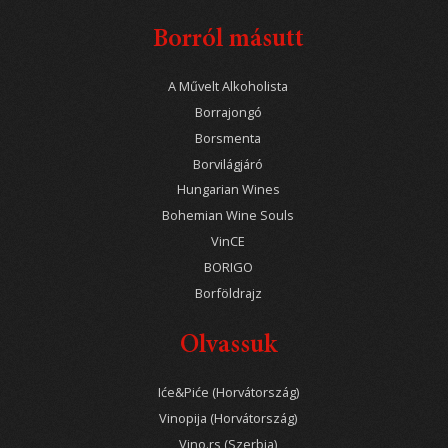
Borról másutt
A Művelt Alkoholista
Borrajongó
Borsmenta
Borvilágjáró
Hungarian Wines
Bohemian Wine Souls
VinCE
BORIGO
Borföldrajz
Olvassuk
Iće&Piće (Horvátország)
Vinopija (Horvátország)
Vino.rs (Szerbia)