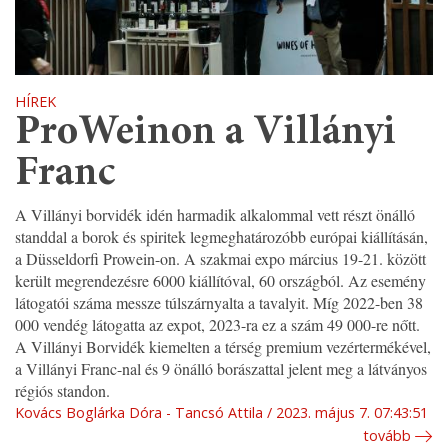
HÍREK
ProWeinon a Villányi
Franc
A Villányi borvidék idén harmadik alkalommal vett részt önálló
standdal a borok és spiritek legmeghatározóbb európai kiállításán,
a Düsseldorfi Prowein-on. A szakmai expo március 19-21. között
került megrendezésre 6000 kiállítóval, 60 országból. Az esemény
látogatói száma messze túlszárnyalta a tavalyit. Míg 2022-ben 38
000 vendég látogatta az expot, 2023-ra ez a szám 49 000-re nőtt.
A Villányi Borvidék kiemelten a térség premium vezértermékével,
a Villányi Franc-nal és 9 önálló borászattal jelent meg a látványos
régiós standon.
Kovács Boglárka Dóra - Tancsó Attila
2023. május 7. 07:43:51
tovább