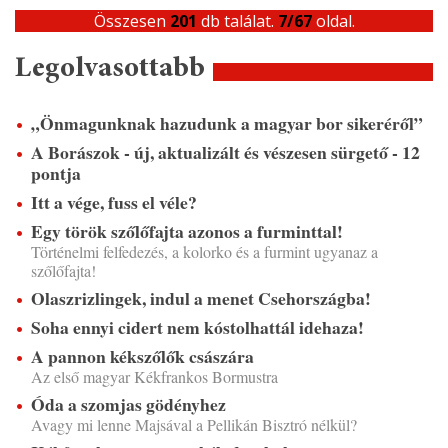
Összesen
201
db találat.
7/67
oldal.
Legolvasottabb
„Önmagunknak hazudunk a magyar bor sikeréről”
A Borászok - új, aktualizált és vészesen sürgető - 12
pontja
Itt a vége, fuss el véle?
Egy török szőlőfajta azonos a furminttal!
Történelmi felfedezés, a kolorko és a furmint ugyanaz a
szőlőfajta!
Olaszrizlingek, indul a menet Csehországba!
Soha ennyi cidert nem kóstolhattál idehaza!
A pannon kékszőlők császára
Az első magyar Kékfrankos Bormustra
Óda a szomjas gödényhez
Avagy mi lenne Majsával a Pellikán Bisztró nélkül?