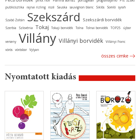
pinot noir
Planina Borház
portugieser
programajánló
PTE SZBKI
publicisztika
rajnai rizling
rozé
Sauska
sauvignon blanc
Siklós
Somló
syrah
Szekszárd
Szekszárdi borvidék
Szabó Zoltán
Tokaj
Szerbia
Szlovénia
Tokaji borvidék
Tolna
Tolnai borvidék
TOP25
újbor
Villány
Villányi borvidék
verseny
Villányi Franc
vörös
vörösbor
Vylyan
összes cimke
Nyomtatott kiadás