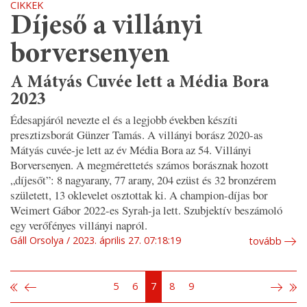
CIKKEK
Díjeső a villányi
borversenyen
A Mátyás Cuvée lett a Média Bora
2023
Édesapjáról nevezte el és a legjobb években készíti
presztizsborát Günzer Tamás. A villányi borász 2020-as
Mátyás cuvée-je lett az év Média Bora az 54. Villányi
Borversenyen. A megmérettetés számos borásznak hozott
„díjesőt”: 8 nagyarany, 77 arany, 204 ezüst és 32 bronzérem
született, 13 oklevelet osztottak ki. A champion-díjas bor
Weimert Gábor 2022-es Syrah-ja lett. Szubjektív beszámoló
egy verőfényes villányi napról.
Gáll Orsolya
2023. április 27. 07:18:19
tovább
5
6
7
8
9