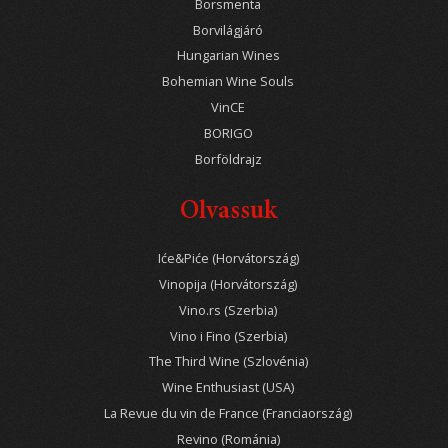
Borsmenta
Borvilágjáró
Hungarian Wines
Bohemian Wine Souls
VinCE
BORIGO
Borföldrajz
Olvassuk
Iće&Piće (Horvátország)
Vinopija (Horvátország)
Vino.rs (Szerbia)
Vino i Fino (Szerbia)
The Third Wine (Szlovénia)
Wine Enthusiast (USA)
La Revue du vin de France (Franciaország)
Revino (Románia)