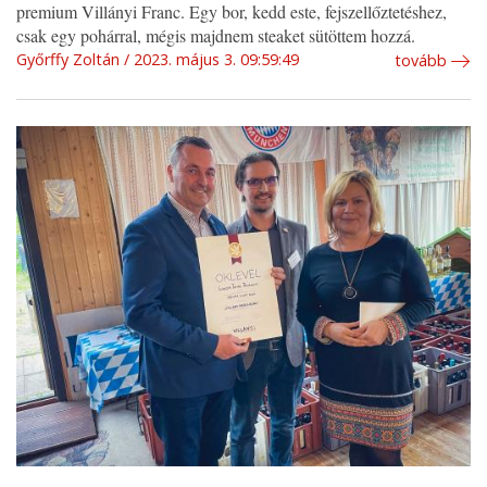
premium Villányi Franc. Egy bor, kedd este, fejszellőztetéshez,
csak egy pohárral, mégis majdnem steaket sütöttem hozzá.
Győrffy Zoltán
2023. május 3. 09:59:49
tovább