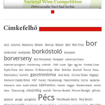
Címkefelhő
bor
aszú
Ausztria
Badacsony
Balaton
Baranya
Bikavér
Bock
Bock Pince
borkóstoló
borfesztivál
borkóstolás
borvacsora
borverseny
cabernet franc
Brill Pálinkaház
Budapest
cabernet sauvignon
chardonnay
cirfandli
CMB
cuvée
Eger
egy bor
Enoteca Corso
Etyeki Kúria
étel
étterem
Év Bortermelője
fehér
fehérbor
fesztivál
francia
fröccs
gasztronómia
fröccs-kalauz
furmint
Gere Attila
Günzer Tamás
Hegyalja
kadarka
Heimann Családi Birtok
HNT
horvát
Horvátország
Hosszúhetény
Isztria
kékfrankos
Kalamáris
kávé
keddi kóstoló
kóstoló
magyar
Mecseknádasd
merlot
olaszrizling
olasz
Olaszország
osztrák
Pannon Borbolt
Pannon Borrégió
pálinka
Pécs
pályázat
pezsgő
pezsgőház
Pécs-Mecseki Borút
Pécsi Borozó
Pécsi borvidék