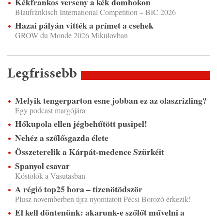
Kékfrankos verseny a kék dombokon
Blaufränkisch International Competition – BIC 2026
Hazai pályán vitték a prímet a csehek
GROW du Monde 2026 Mikulovban
Legfrissebb
Melyik tengerparton esne jobban ez az olaszrizling?
Egy podcast margójára
Hőkupola ellen jégbehűtött pusipel!
Nehéz a szőlősgazda élete
Összeterelik a Kárpát-medence Szürkéit
Spanyol csavar
Kóstolók a Vasutasban
A régió top25 bora – tizenötödször
Plusz novemberben újra nyomtatott Pécsi Borozó érkezik!
El kell döntenünk: akarunk-e szőlőt művelni a