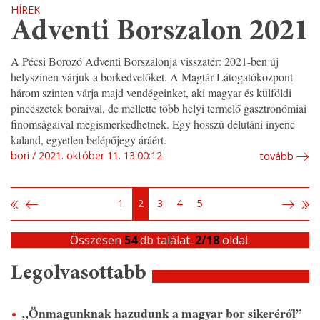
HÍREK
Adventi Borszalon 2021
A Pécsi Borozó Adventi Borszalonja visszatér: 2021-ben új
helyszínen várjuk a borkedvelőket. A Magtár Látogatóközpont
három szinten várja majd vendégeinket, aki magyar és külföldi
pincészetek boraival, de mellette több helyi termelő gasztronómiai
finomságaival megismerkedhetnek. Egy hosszú délutáni ínyenc
kaland, egyetlen belépőjegy áráért.
bori
2021. október 11. 13:00:12
tovább
1
2
3
4
5
Összesen
54
db találat.
2/18
oldal.
Legolvasottabb
„Önmagunknak hazudunk a magyar bor sikeréről”