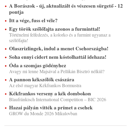
A Borászok - új, aktualizált és vészesen sürgető - 12
pontja
Itt a vége, fuss el véle?
Egy török szőlőfajta azonos a furminttal!
Történelmi felfedezés, a kolorko és a furmint ugyanaz a
szőlőfajta!
Olaszrizlingek, indul a menet Csehországba!
Soha ennyi cidert nem kóstolhattál idehaza!
Óda a szomjas gödényhez
Avagy mi lenne Majsával a Pellikán Bisztró nélkül?
A pannon kékszőlők császára
Az első magyar Kékfrankos Bormustra
Kékfrankos verseny a kék dombokon
Blaufränkisch International Competition – BIC 2026
Hazai pályán vitték a prímet a csehek
GROW du Monde 2026 Mikulovban