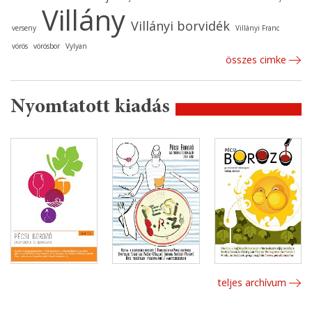
Villány
Villányi borvidék
verseny
Villányi Franc
vörös
vörösbor
Vylyan
összes cimke
Nyomtatott kiadás
teljes archívum