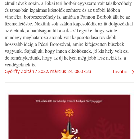
elmúlt évek során. a Jókai téri borbár egyszerre volt találkozóhely
és tapas-bár, izgalmas kóstolók színtere és az utóbbi időben
vinotéka, borbeszerzőhely is, amióta a Pannon Borbolt állt be az
üzemeltetésbe. Nekünk sok szálon kapcsolódik az itt dolgozókkal
az életünk, a barátságon túl a sok szál egyike, hogy szinte
mindegy meghatározó arcnak volt kapcsolódása rövidebb-
hosszabb ideig a Pécsi Borozóval, amire kifejezetten büszkék
vagyunk. Sajnáljuk, hogy innen elköltöznek, jó kis hely volt ez,
de reménykedünk, hogy az új helyen még jobb lesz nekik is, a
vendégeknek is.
Győrffy Zoltán
2022. március 24. 08:07:33
tovább