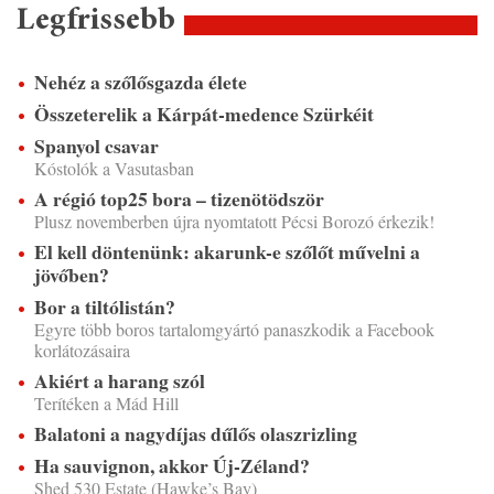
Legfrissebb
Nehéz a szőlősgazda élete
Összeterelik a Kárpát-medence Szürkéit
Spanyol csavar
Kóstolók a Vasutasban
A régió top25 bora – tizenötödször
Plusz novemberben újra nyomtatott Pécsi Borozó érkezik!
El kell döntenünk: akarunk-e szőlőt művelni a
jövőben?
Bor a tiltólistán?
Egyre több boros tartalomgyártó panaszkodik a Facebook
korlátozásaira
Akiért a harang szól
Terítéken a Mád Hill
Balatoni a nagydíjas dűlős olaszrizling
Ha sauvignon, akkor Új-Zéland?
Shed 530 Estate (Hawke’s Bay)