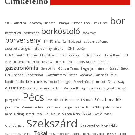
Címkefelhő
bor
aszú
Ausztria
Badacsony
Balaton
Baranya
Bikavér
Bock
Bock Pince
borkóstoló
borfesztivál
borkóstolás
borvacsora
borverseny
cabernet franc
Brill Pálinkaház
Budapest
cabernet sauvignon
chardonnay
cirfandli
CMB
cuvée
Dél-Dunántúli Borturisztikai Klaszter
Eger
egy bor
Enoteca Corso
Etyeki Kúria
étel
étterem
fehér
fehérbor
fesztivál
francia
fröccs
fröccs-kalauz
furmint
gasztronómia
Gere Attila
Günzer Tamás
Hegyalja
Heimann Családi Birtok
kadarka
HNT
horvát
Horvátország
Hosszúhetény
Isztria
Kalamáris
kávé
kékfrankos
keddi kóstoló
kóstoló
magyar
Mecseknádasd
merlot
Olaszország
olaszrizling
osztrák
Pannon Borbolt
Pannon Borrégió
pálinka
pályázat
pezsgő
Pécs
Pécsi borvidék
pezsgőház
Pécs-Mecseki Borút
Pécsi Borozó
pinot noir
Planina Borház
portugieser
programajánló
PTE SZBKI
publicisztika
rajnai rizling
recept
rozé
Sauska
sauvignon blanc
Siklós
Somló
syrah
Szekszárd
Szekszárdi borvidék
Szabó Zoltán
Tokaj
Szerbia
Szlovénia
Tokaji borvidék
Tolna
Tolnai borvidék
TOP25
újbor