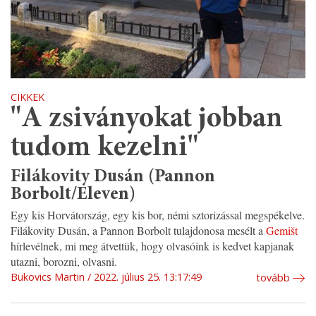
CIKKEK
"A zsiványokat jobban
tudom kezelni"
Filákovity Dusán (Pannon
Borbolt/Eleven)
Egy kis Horvátország, egy kis bor, némi sztorizással megspékelve.
Filákovity Dusán, a Pannon Borbolt tulajdonosa mesélt a
Gemišt
hírlevélnek, mi meg átvettük, hogy olvasóink is kedvet kapjanak
utazni, borozni, olvasni.
Bukovics Martin
2022. július 25. 13:17:49
tovább