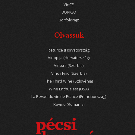
VinCE
BORIGO
Borföldrajz
Olvassuk
Iće&Piće (Horvátország)
Vinopija (Horvátország)
Vino.rs (Szerbia)
Vino i Fino (Szerbia)
The Third Wine (Szlovénia)
Wine Enthusiast (USA)
La Revue du vin de France (Franciaország)
Revino (Románia)