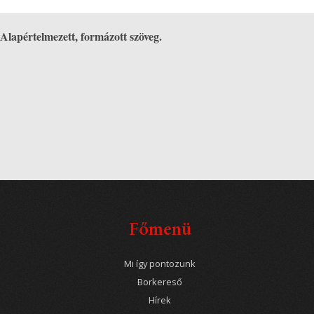
Alapértelmezett, formázott szöveg.
Főmenü
Mi így pontozunk
Borkereső
Hírek