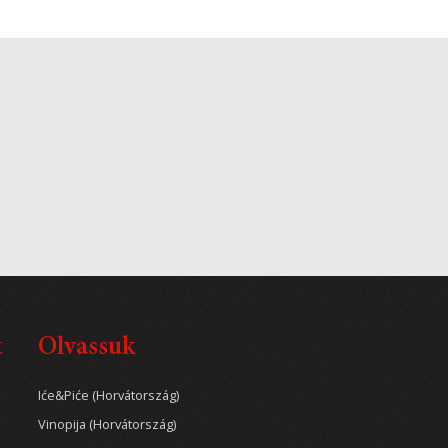
t
Olvassuk
Iće&Piće (Horvátország)
Vinopija (Horvátország)