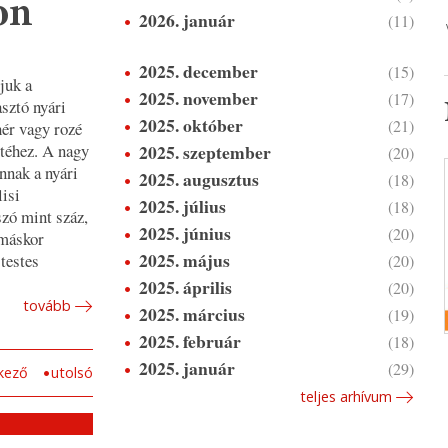
on
2026. január
(11)
2025. december
(15)
juk a
2025. november
(17)
asztó nyári
2025. október
(21)
hér vagy rozé
2025. szeptember
stéhez. A nagy
(20)
annak a nyári
2025. augusztus
(18)
lisi
2025. július
(18)
szó mint száz,
2025. június
(20)
 máskor
2025. május
testes
(20)
2025. április
(20)
tovább
2025. március
(19)
2025. február
(18)
2025. január
(29)
kező
utolsó
teljes arhívum