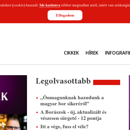
 sütiket (cookie) használ.
Ide kattintva
többet megtudhat arról, miért van szükségün
Elfogadom
CIKKEK
HÍREK
INFOGRAFI
Legolvasottabb
„Önmagunknak hazudunk a
magyar bor sikeréről”
A Borászok - új, aktualizált és
vészesen sürgető - 12 pontja
Itt a vége, fuss el véle?