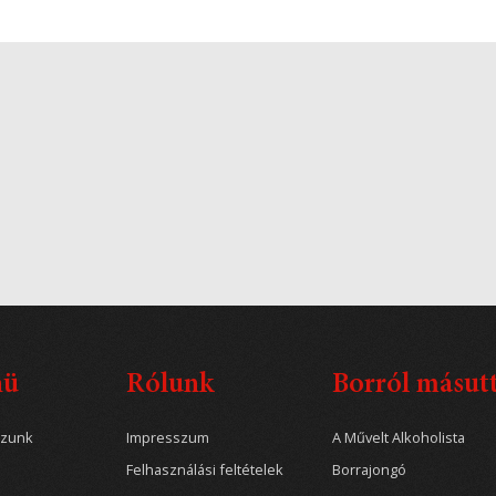
nü
Rólunk
Borról másut
ozunk
Impresszum
A Művelt Alkoholista
Felhasználási feltételek
Borrajongó