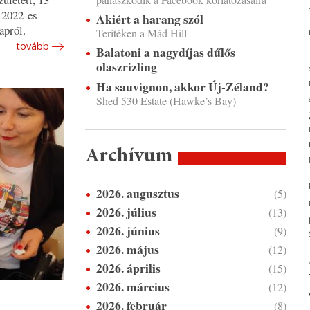
 2022-es
Akiért a harang szól
apról.
Terítéken a Mád Hill
tovább
Balatoni a nagydíjas dűlős
olaszrizling
Ha sauvignon, akkor Új-Zéland?
Shed 530 Estate (Hawke’s Bay)
Archívum
2026. augusztus
(5)
2026. július
(13)
2026. június
(9)
2026. május
(12)
2026. április
(15)
2026. március
(12)
2026. február
(8)