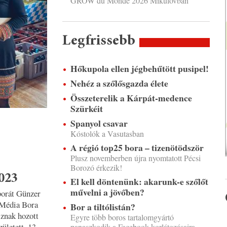
GROW du Monde 2026 Mikulovban
Legfrissebb
Hőkupola ellen jégbehűtött pusipel!
Nehéz a szőlősgazda élete
Összeterelik a Kárpát-medence
Szürkéit
Spanyol csavar
Kóstolók a Vasutasban
A régió top25 bora – tizenötödször
Plusz novemberben újra nyomtatott Pécsi
Borozó érkezik!
023
El kell döntenünk: akarunk-e szőlőt
művelni a jövőben?
sborát Günzer
v Média Bora
Bor a tiltólistán?
znak hozott
Egyre több boros tartalomgyártó
ületett, 13
panaszkodik a Facebook korlátozásaira