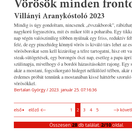
Vörösök minden front
Villányi Aranykóstoló 2023
Mindig is úgy gondoltam, nincsenek „évszakborok”, rábízhat
nagykorú fogyasztóra, mit és mikor tölt a poharába. Egy tikk
nap végén valószínűleg többen nyúlnak egy friss, reduktív fe
felé, de egy pincehideg könnyű vörös is kiváló társ lehet az e
vörösborokat sem kell kizárólag a télre tartogatni, hisz ott v
steak-sütögetések, egy borongós őszi nap, esetleg a papa ápri
szülinapja, mivelhogy ő a bordói házasításokért rajong. Egy 
akár a mostani, fogcsikorgató hideget nélkülöző télben, akár
érdemes próbát tennünk a mostanában kissé háttérbe szoruló 
vörösökkel.
Bertalan György
2023. január 25. 07:16:36
első
előző
1
2
3
4
5
követ
Összesen
28
db találat.
2/10
oldal.