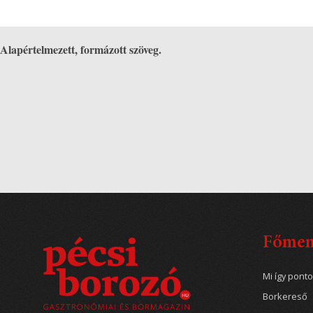
Alapértelmezett, formázott szöveg.
Főme
Mi így pont
Borkereső