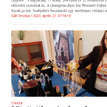
oklevelet osztottak ki. A champion-díjas bor Weimert Gábor
Syrah-ja lett. Szubjektív beszámoló egy verőfényes villányi n
Gáll Orsolya
2023. április 27. 07:18:19
CIKKEK