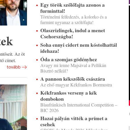
Egy török szőlőfajta azonos a
furminttal!
Történelmi felfedezés, a kolorko és a
furmint ugyanaz a szőlőfajta!
Olaszrizlingek, indul a menet
Csehországba!
tek
Soha ennyi cidert nem kóstolhattál
idehaza!
tőseit. Az öt
Óda a szomjas gödényhez
ető címet.
Avagy mi lenne Majsával a Pellikán
tovább
Bisztró nélkül?
A pannon kékszőlők császára
Az első magyar Kékfrankos Bormustra
Kékfrankos verseny a kék
dombokon
Blaufränkisch International Competition –
BIC 2026
Hazai pályán vitték a prímet a
csehek