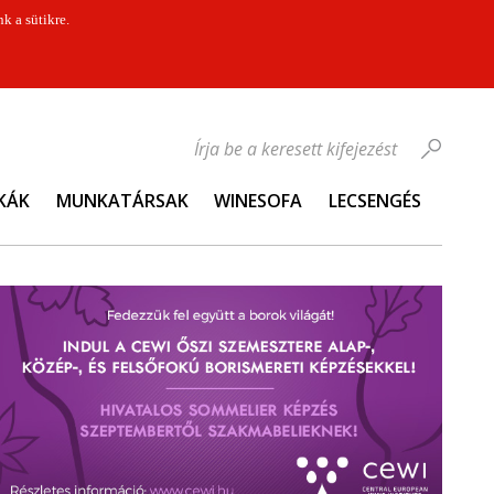
k a sütikre.
Írja be a keresett kifejezést
KÁK
MUNKATÁRSAK
WINESOFA
LECSENGÉS