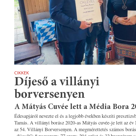
CIKKEK
Díjeső a villányi
borversenyen
A Mátyás Cuvée lett a Média Bora 2
Édesapjáról nevezte el és a legjobb években készíti presztiz
Tamás. A villányi borász 2020-as Mátyás cuvée-je lett az é
az 54. Villányi Borversenyen. A megmérettetés számos borás
„díjesőt”: 8 nagyarany, 77 arany, 204 ezüst és 32 bronzérem sz