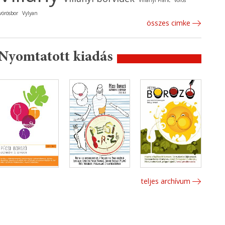
Villányi Franc
vörös
vörösbor
Vylyan
összes cimke
Nyomtatott kiadás
teljes archívum