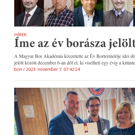
HÍREK
Íme az év borásza jelöl
A Magyar Bor Akadémia közzétette az Év Bortermelője idei dön
jelölt között december 6-án dől el, ki viselheti egy évig a kitünt
bori
2023. november 7. 07:42:24