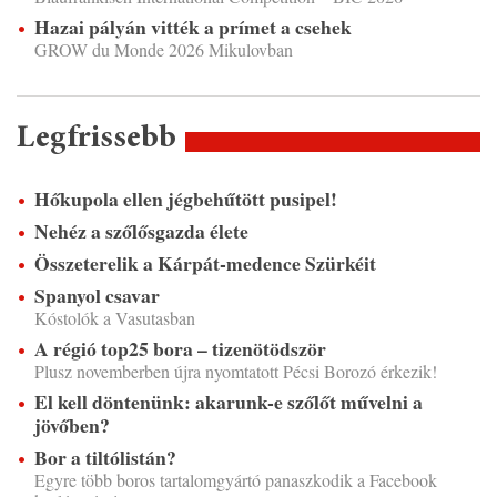
Hazai pályán vitték a prímet a csehek
GROW du Monde 2026 Mikulovban
Legfrissebb
Hőkupola ellen jégbehűtött pusipel!
Nehéz a szőlősgazda élete
Összeterelik a Kárpát-medence Szürkéit
Spanyol csavar
Kóstolók a Vasutasban
A régió top25 bora – tizenötödször
Plusz novemberben újra nyomtatott Pécsi Borozó érkezik!
El kell döntenünk: akarunk-e szőlőt művelni a
jövőben?
Bor a tiltólistán?
Egyre több boros tartalomgyártó panaszkodik a Facebook