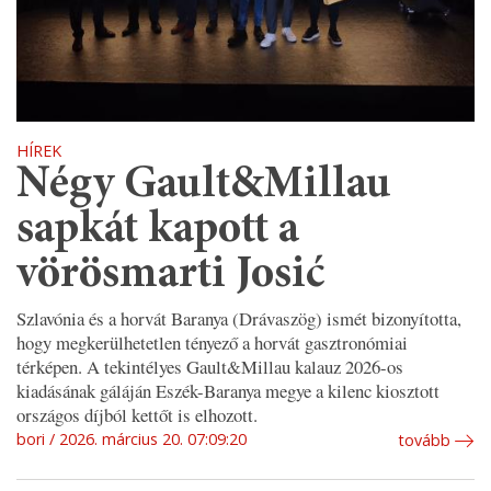
HÍREK
Négy Gault&Millau
sapkát kapott a
vörösmarti Josić
Szlavónia és a horvát Baranya (Drávaszög) ismét bizonyította,
hogy megkerülhetetlen tényező a horvát gasztronómiai
térképen. A tekintélyes Gault&Millau kalauz 2026-os
kiadásának gáláján Eszék-Baranya megye a kilenc kiosztott
országos díjból kettőt is elhozott.
bori
2026. március 20. 07:09:20
tovább