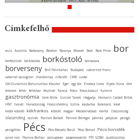
Címkefelhő
bor
aszú
Ausztria
Badacsony
Balaton
Baranya
Bikavér
Bock
Bock Pince
borkóstoló
borfesztivál
borkóstolás
borvacsora
borverseny
cabernet franc
Brill Pálinkaház
Budapest
cabernet sauvignon
chardonnay
cirfandli
CMB
cuvée
Dél-Dunántúli Borturisztikai Klaszter
Eger
egy bor
Enoteca Corso
Etyeki Kúria
étel
étterem
fehér
fehérbor
fesztivál
francia
fröccs
fröccs-kalauz
furmint
gasztronómia
Gere Attila
Günzer Tamás
Hegyalja
Heimann Családi Birtok
kadarka
HNT
horvát
Horvátország
Hosszúhetény
Isztria
Kalamáris
kávé
kékfrankos
keddi kóstoló
kóstoló
magyar
Mecseknádasd
merlot
Olaszország
olaszrizling
osztrák
Pannon Borbolt
Pannon Borrégió
pálinka
pályázat
pezsgő
Pécs
Pécsi borvidék
pezsgőház
Pécs-Mecseki Borút
Pécsi Borozó
pinot noir
Planina Borház
portugieser
programajánló
PTE SZBKI
publicisztika