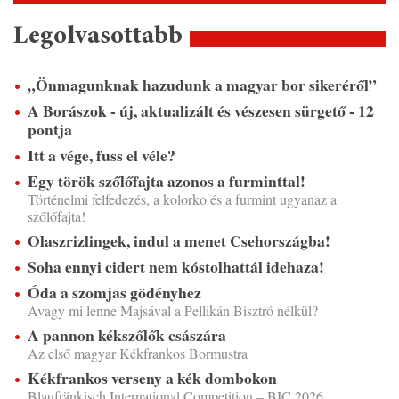
Legolvasottabb
„Önmagunknak hazudunk a magyar bor sikeréről”
A Borászok - új, aktualizált és vészesen sürgető - 12
pontja
Itt a vége, fuss el véle?
Egy török szőlőfajta azonos a furminttal!
Történelmi felfedezés, a kolorko és a furmint ugyanaz a
szőlőfajta!
Olaszrizlingek, indul a menet Csehországba!
Soha ennyi cidert nem kóstolhattál idehaza!
Óda a szomjas gödényhez
Avagy mi lenne Majsával a Pellikán Bisztró nélkül?
A pannon kékszőlők császára
Az első magyar Kékfrankos Bormustra
Kékfrankos verseny a kék dombokon
Blaufränkisch International Competition – BIC 2026