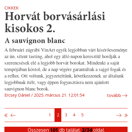
CIKKEK
Horvát borvásárlási
kisokos 2.
A sauvignon blanc
A februári zágrábi VinArt egyik legjobban várt kísérőeseménye
az ún. silent tasting, ahol egy álló napon keresztül hordják a
szerencsések elé a legjobb horvát borokat. Mindenki a saját
tempójában kóstol, de a nap végére garantáltak a sajgó fogak és
a reflux. Ott voltunk, jegyzeteltünk, következzenek az általunk
legjobbnak ítélt, vagy éppen fogyasztásra nem ajánlott
sauvignon blanc borok.
Ercsey Dániel
2025. március 21. 12:01:54
tovább
1
2
3
4
5
Összesen
101
db találat.
2/34
oldal.