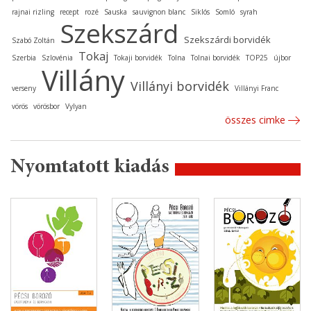
rajnai rizling
recept
rozé
Sauska
sauvignon blanc
Siklós
Somló
syrah
Szekszárd
Szekszárdi borvidék
Szabó Zoltán
Tokaj
Szerbia
Szlovénia
Tokaji borvidék
Tolna
Tolnai borvidék
TOP25
újbor
Villány
Villányi borvidék
verseny
Villányi Franc
vörös
vörösbor
Vylyan
összes cimke
Nyomtatott kiadás