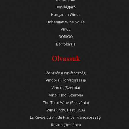
Borvilágjáró
Hungarian Wines
Bohemian Wine Souls
VinCE
BORIGO
Borföldrajz
Olvassuk
Iće&Piće (Horvátország)
Vinopija (Horvátország)
Vino.rs (Szerbia)
Vino i Fino (Szerbia)
The Third Wine (Szlovénia)
Wine Enthusiast (USA)
La Revue du vin de France (Franciaország)
Revino (Románia)