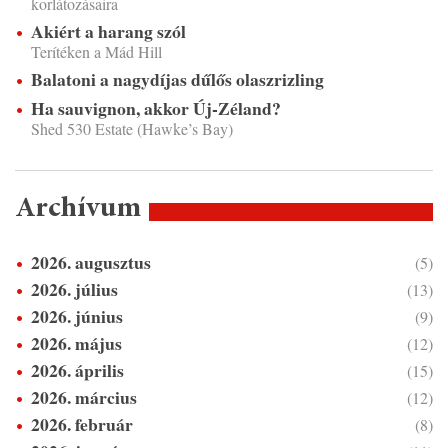
korlátozásaira
Akiért a harang szól
Terítéken a Mád Hill
Balatoni a nagydíjas dűlős olaszrizling
Ha sauvignon, akkor Új-Zéland?
Shed 530 Estate (Hawke’s Bay)
Archívum
2026. augusztus
(5)
2026. július
(13)
2026. június
(9)
2026. május
(12)
2026. április
(15)
2026. március
(12)
2026. február
(8)