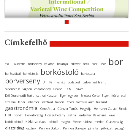
Címkefelhő
bor
aszú
Ausztria
Badacsony
Balaton
Baranya
Bikavér
Bock
Bock Pince
borkóstoló
borfesztivál
borkóstolás
borvacsora
borverseny
cabernet franc
Brill Pálinkaház
Budapest
cabernet sauvignon
chardonnay
cirfandli
CMB
cuvée
Dél-Dunántúli Borturisztikai Klaszter
Eger
egy bor
Enoteca Corso
Etyeki Kúria
étel
étterem
fehér
fehérbor
fesztivál
francia
fröccs
fröccs-kalauz
furmint
gasztronómia
Gere Attila
Günzer Tamás
Hegyalja
Heimann Családi Birtok
kadarka
HNT
horvát
Horvátország
Hosszúhetény
Isztria
Kalamáris
kávé
kékfrankos
keddi kóstoló
kóstoló
magyar
Mecseknádasd
merlot
Olaszország
olaszrizling
osztrák
Pannon Borbolt
Pannon Borrégió
pálinka
pályázat
pezsgő