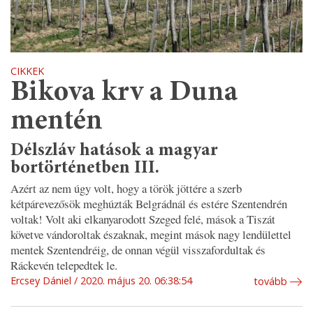
CIKKEK
Bikova krv a Duna
mentén
Délszláv hatások a magyar
bortörténetben III.
Azért az nem úgy volt, hogy a török jöttére a szerb
kétpárevezősök meghúzták Belgrádnál és estére Szentendrén
voltak! Volt aki elkanyarodott Szeged felé, mások a Tiszát
követve vándoroltak északnak, megint mások nagy lendülettel
mentek Szentendréig, de onnan végül visszafordultak és
Ráckevén telepedtek le.
Ercsey Dániel
2020. május 20. 06:38:54
tovább