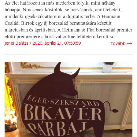
Az élet határozottan más mederben folyik, mint néhány
hónapja. Nincsenek kóstolók, se borvásárok, amit lehetett,
mindenki igyekszik átterelni a digitális térbe. A Heimann
Családi Birtok egy új borcsalád bemutatására készült
márciusban és áprilisban. A Heimann & Fiai borcsalád premier
előtti premierjére a borászat online felületein került sor.
Jenei Balázs
2020. április 21. 07:53:59
tovább