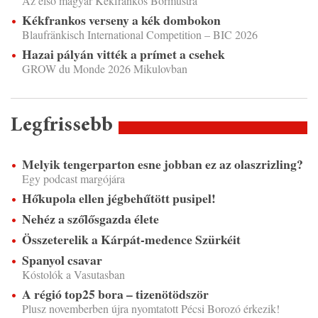
Az első magyar Kékfrankos Bormustra
Kékfrankos verseny a kék dombokon
Blaufränkisch International Competition – BIC 2026
Hazai pályán vitték a prímet a csehek
GROW du Monde 2026 Mikulovban
Legfrissebb
Melyik tengerparton esne jobban ez az olaszrizling?
Egy podcast margójára
Hőkupola ellen jégbehűtött pusipel!
Nehéz a szőlősgazda élete
Összeterelik a Kárpát-medence Szürkéit
Spanyol csavar
Kóstolók a Vasutasban
A régió top25 bora – tizenötödször
Plusz novemberben újra nyomtatott Pécsi Borozó érkezik!