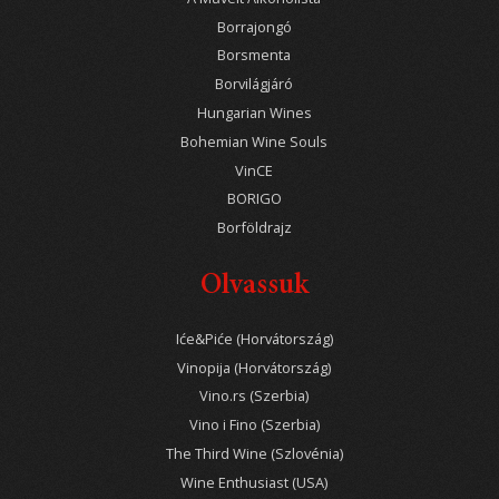
Borrajongó
Borsmenta
Borvilágjáró
Hungarian Wines
Bohemian Wine Souls
VinCE
BORIGO
Borföldrajz
Olvassuk
Iće&Piće (Horvátország)
Vinopija (Horvátország)
Vino.rs (Szerbia)
Vino i Fino (Szerbia)
The Third Wine (Szlovénia)
Wine Enthusiast (USA)