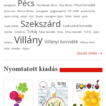
Pécs
Pécsi borvidék
pezsgőház
Pécs-Mecseki Borút
Pécsi Borozó
pinot noir
Planina Borház
portugieser
programajánló
PTE SZBKI
publicisztika
rajnai rizling
recept
rozé
Sauska
sauvignon blanc
Siklós
Somló
syrah
Szekszárd
Szekszárdi borvidék
Szabó Zoltán
Tokaj
Szerbia
Szlovénia
Tokaji borvidék
Tolna
Tolnai borvidék
TOP25
újbor
Villány
Villányi borvidék
verseny
Villányi Franc
vörös
vörösbor
Vylyan
összes cimke
Nyomtatott kiadás