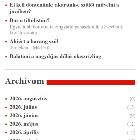
El kell döntenünk: akarunk-e szőlőt művelni a
jövőben?
Bor a tiltólistán?
Egyre több boros tartalomgyártó panaszkodik a Facebook
korlátozásaira
Akiért a harang szól
Terítéken a Mád Hill
Balatoni a nagydíjas dűlős olaszrizling
Archívum
2026. augusztus
(6)
2026. július
(13)
2026. június
(9)
2026. május
(12)
2026. április
(15)