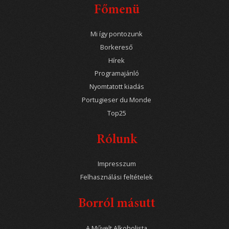
Főmenü
Mi így pontozunk
Borkereső
Hírek
Programajánló
Nyomtatott kiadás
Portugieser du Monde
Top25
Rólunk
Impresszum
Felhasználási feltételek
Borról másutt
A Művelt Alkoholista