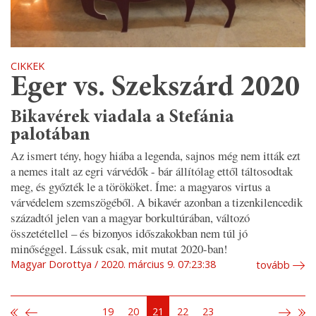
CIKKEK
Eger vs. Szekszárd 2020
Bikavérek viadala a Stefánia
palotában
Az ismert tény, hogy hiába a legenda, sajnos még nem itták ezt
a nemes italt az egri várvédők - bár állítólag ettől táltosodtak
meg, és győzték le a törököket. Íme: a magyaros virtus a
várvédelem szemszögéből. A bikavér azonban a tizenkilencedik
századtól jelen van a magyar borkultúrában, változó
összetétellel – és bizonyos időszakokban nem túl jó
minőséggel. Lássuk csak, mit mutat 2020-ban!
Magyar Dorottya
2020. március 9. 07:23:38
tovább
19
20
21
22
23