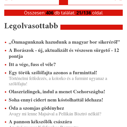
Összesen
406
db találat.
21/136
oldal.
Legolvasottabb
„Önmagunknak hazudunk a magyar bor sikeréről”
A Borászok - új, aktualizált és vészesen sürgető - 12
pontja
Itt a vége, fuss el véle?
Egy török szőlőfajta azonos a furminttal!
Történelmi felfedezés, a kolorko és a furmint ugyanaz a
szőlőfajta!
Olaszrizlingek, indul a menet Csehországba!
Soha ennyi cidert nem kóstolhattál idehaza!
Óda a szomjas gödényhez
Avagy mi lenne Majsával a Pellikán Bisztró nélkül?
A pannon kékszőlők császára