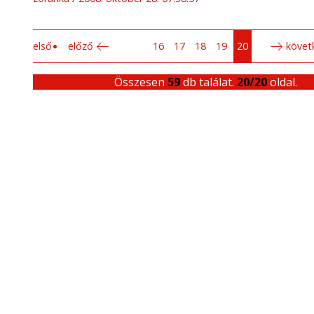
első
előző
16
17
18
19
20
követ
Összesen
59
db találat.
20/20
oldal.