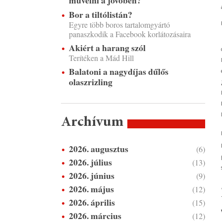
művelni a jövőben?
Bor a tiltólistán?
Egyre több boros tartalomgyártó
panaszkodik a Facebook korlátozásaira
Akiért a harang szól
Terítéken a Mád Hill
Balatoni a nagydíjas dűlős
olaszrizling
Archívum
2026. augusztus
(6)
2026. július
(13)
2026. június
(9)
2026. május
(12)
2026. április
(15)
2026. március
(12)