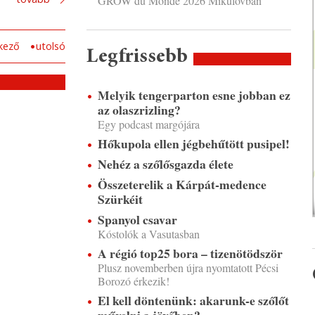
GROW du Monde 2026 Mikulovban
kező
utolsó
Legfrissebb
Melyik tengerparton esne jobban ez
az olaszrizling?
Egy podcast margójára
Hőkupola ellen jégbehűtött pusipel!
Nehéz a szőlősgazda élete
Összeterelik a Kárpát-medence
Szürkéit
Spanyol csavar
Kóstolók a Vasutasban
A régió top25 bora – tizenötödször
Plusz novemberben újra nyomtatott Pécsi
Borozó érkezik!
El kell döntenünk: akarunk-e szőlőt