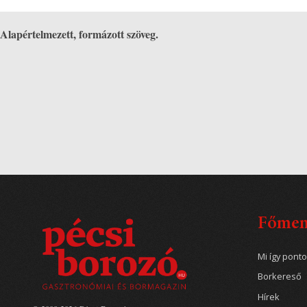
Alapértelmezett, formázott szöveg.
Főme
Mi így pont
Borkereső
Hírek