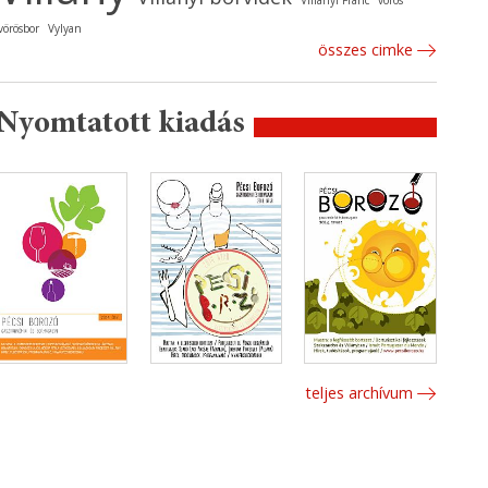
Villányi Franc
vörös
vörösbor
Vylyan
összes cimke
Nyomtatott kiadás
teljes archívum