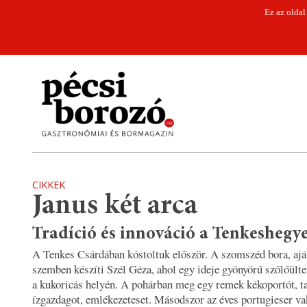
Ez az oldal
CIKKEK
Janus két arca
Tradíció és innováció a Tenkeshegy
A Tenkes Csárdában kóstoltuk először. A szomszéd bora, aján
szemben készíti Szél Géza, ahol egy ideje gyönyörű szőlőülte
a kukoricás helyén. A pohárban meg egy remek kékoportót, t
ízgazdagot, emlékezeteset. Másodszor az éves portugieser va