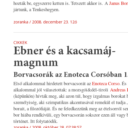
hozták be, egyszerre ketten is. Tetszett akkor is. A
Janus Bo
jártunk, a Tenkeshegyen.
zoranka
2008. december 23. 12ó
CIKKEK
Ebner és a kacsamáj-
magnum
Borvacsorák az Enoteca Corsóban 1
Első alkalommal hirdetett borvacsorát az
Enoteca Corso
. És
alkalommal jól választottak: a mozsgói&dél-tiroli
Andreas 
(képünkön) hívták meg, aki azon túl, hogy izgalmas borokat h
személyiség, aki szimpatikus akcentusával remekül el tudja 
borait, a filozófiáját. És ne feledkezzünk meg az ételsorról se
bor hiába rendkívüli, egy borvacsorán sokszor ezen áll vagy 
történet. Itt folytatódik.
zoranka
2008. október 28. 07:38:57