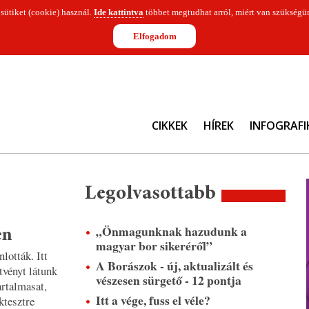
 sütiket (cookie) használ.
Ide kattintva
többet megtudhat arról, miért van szükségün
Elfogadom
CIKKEK
HÍREK
INFOGRAFI
Legolvasottabb
„Önmagunknak hazudunk a
en
magyar bor sikeréről”
lották. Itt
A Borászok - új, aktualizált és
tvényt látunk
vészesen sürgető - 12 pontja
artalmasat,
Itt a vége, fuss el véle?
ktesztre