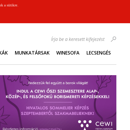
k a sütikre.
Írja be a keresett kifejezést
KÁK
MUNKATÁRSAK
WINESOFA
LECSENGÉS