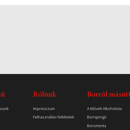
nü
Rólunk
Borról másut
ozunk
Impresszum
A Művelt Alkoholista
Felhasználási feltételek
Borrajongó
Borsmenta