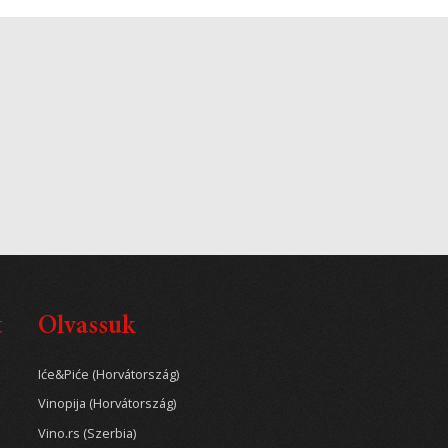
t
Olvassuk
Iće&Piće (Horvátország)
Vinopija (Horvátország)
Vino.rs (Szerbia)