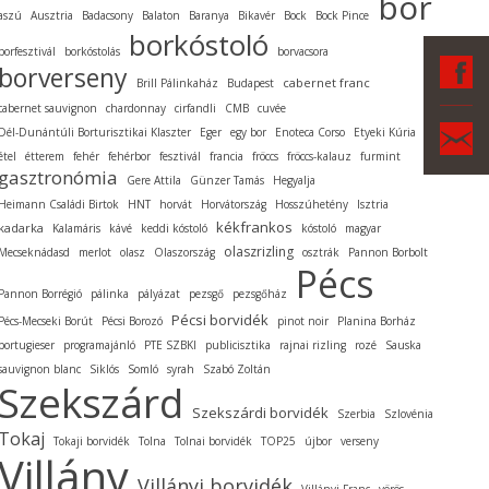
bor
aszú
Ausztria
Badacsony
Balaton
Baranya
Bikavér
Bock
Bock Pince
borkóstoló
borfesztivál
borkóstolás
borvacsora
F
borverseny
cabernet franc
Brill Pálinkaház
Budapest
cabernet sauvignon
chardonnay
cirfandli
CMB
cuvée
Ka
Dél-Dunántúli Borturisztikai Klaszter
Eger
egy bor
Enoteca Corso
Etyeki Kúria
étel
étterem
fehér
fehérbor
fesztivál
francia
fröccs
fröccs-kalauz
furmint
gasztronómia
Gere Attila
Günzer Tamás
Hegyalja
Heimann Családi Birtok
HNT
horvát
Horvátország
Hosszúhetény
Isztria
kékfrankos
kadarka
Kalamáris
kávé
keddi kóstoló
kóstoló
magyar
olaszrizling
Mecseknádasd
merlot
olasz
Olaszország
osztrák
Pannon Borbolt
Pécs
Pannon Borrégió
pálinka
pályázat
pezsgő
pezsgőház
Pécsi borvidék
Pécs-Mecseki Borút
Pécsi Borozó
pinot noir
Planina Borház
portugieser
programajánló
PTE SZBKI
publicisztika
rajnai rizling
rozé
Sauska
sauvignon blanc
Siklós
Somló
syrah
Szabó Zoltán
Szekszárd
Szekszárdi borvidék
Szerbia
Szlovénia
Tokaj
Tokaji borvidék
Tolna
Tolnai borvidék
TOP25
újbor
verseny
Villány
Villányi borvidék