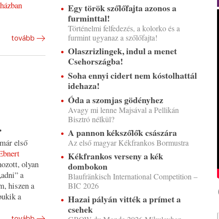
rházban
Egy török szőlőfajta azonos a
furminttal!
Történelmi felfedezés, a kolorko és a
furmint ugyanaz a szőlőfajta!
tovább
Olaszrizlingek, indul a menet
Csehországba!
Soha ennyi cidert nem kóstolhattál
idehaza!
Óda a szomjas gödényhez
Avagy mi lenne Majsával a Pellikán
Bisztró nélkül?
.
A pannon kékszőlők császára
 már első
Az első magyar Kékfrankos Bormustra
Ebnert
Kékfrankos verseny a kék
ozott, olyan
dombokon
„adni” a
Blaufränkisch International Competition –
m, hiszen a
BIC 2026
bukik a
Hazai pályán vitték a prímet a
csehek
tovább