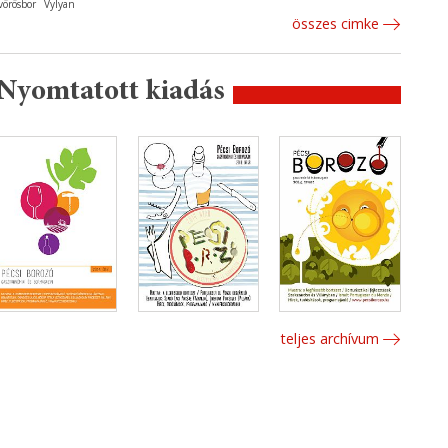
vörösbor
Vylyan
összes cimke
Nyomtatott kiadás
teljes archívum