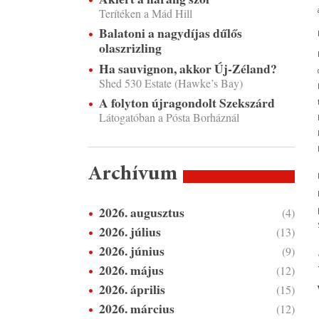
Terítéken a Mád Hill
Balatoni a nagydíjas dűlős
olaszrizling
Ha sauvignon, akkor Új-Zéland?
Shed 530 Estate (Hawke’s Bay)
A folyton újragondolt Szekszárd
Látogatóban a Pósta Borháznál
Archívum
2026. augusztus
(4)
2026. július
(13)
2026. június
(9)
2026. május
(12)
2026. április
(15)
2026. március
(12)