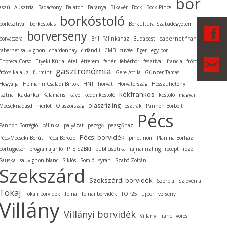
bor
aszú
Ausztria
Badacsony
Balaton
Baranya
Bikavér
Bock
Bock Pince
borkóstoló
borfesztivál
borkóstolás
Borkultúra Szabadegyetem
F
borverseny
cabernet franc
borvacsora
Brill Pálinkaház
Budapest
cabernet sauvignon
chardonnay
cirfandli
CMB
cuvée
Eger
egy bor
Ka
Enoteca Corso
Etyeki Kúria
étel
étterem
fehér
fehérbor
fesztivál
francia
fröccs
gasztronómia
fröccs-kalauz
furmint
Gere Attila
Günzer Tamás
Hegyalja
Heimann Családi Birtok
HNT
horvát
Horvátország
Hosszúhetény
kékfrankos
kadarka
Isztria
Kalamáris
kávé
keddi kóstoló
kóstoló
magyar
olaszrizling
Mecseknádasd
merlot
Olaszország
osztrák
Pannon Borbolt
Pécs
Pannon Borrégió
pálinka
pályázat
pezsgő
pezsgőház
Pécsi borvidék
Pécs-Mecseki Borút
Pécsi Borozó
pinot noir
Planina Borház
portugieser
programajánló
PTE SZBKI
publicisztika
rajnai rizling
recept
rozé
Sauska
sauvignon blanc
Siklós
Somló
syrah
Szabó Zoltán
Szekszárd
Szekszárdi borvidék
Szerbia
Szlovénia
Tokaj
Tokaji borvidék
Tolna
Tolnai borvidék
TOP25
újbor
verseny
Villány
Villányi borvidék
Villányi Franc
vörös