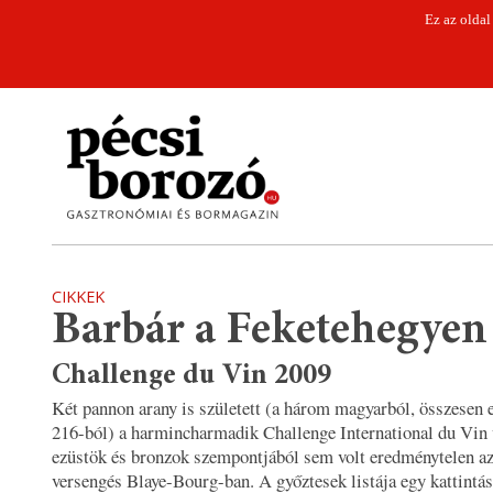
Ez az oldal
CIKKEK
Barbár a Feketehegyen
Challenge du Vin 2009
Két pannon arany is született (a három magyarból, összesen 
216-ból) a harmincharmadik Challenge International du Vin 
ezüstök és bronzok szempontjából sem volt eredménytelen az 
versengés Blaye-Bourg-ban. A győztesek listája egy kattintás