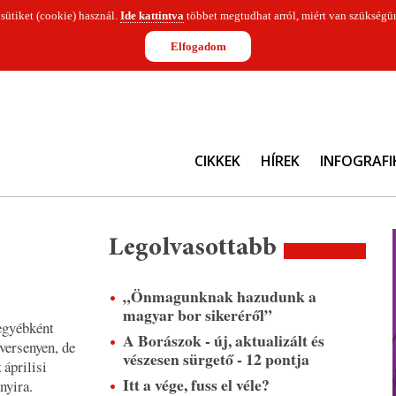
 sütiket (cookie) használ.
Ide kattintva
többet megtudhat arról, miért van szükségün
Elfogadom
CIKKEK
HÍREK
INFOGRAFI
Legolvasottabb
„Önmagunknak hazudunk a
magyar bor sikeréről”
egyébként
A Borászok - új, aktualizált és
versenyen, de
vészesen sürgető - 12 pontja
áprilisi
Itt a vége, fuss el véle?
nyira.