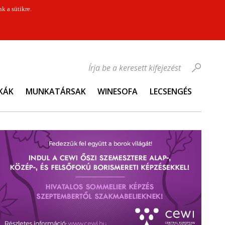
k a sütikre.
Írja be a keresett kifejezést
KÁK
MUNKATÁRSAK
WINESOFA
LECSENGÉS