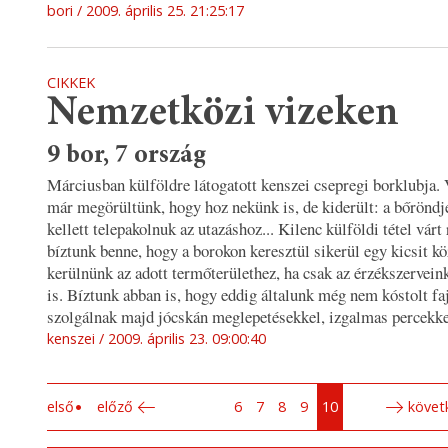
bori
2009. április 25. 21:25:17
CIKKEK
Nemzetközi vizeken
9 bor, 7 ország
Márciusban külföldre látogatott kenszei csepregi borklubja. 
már megörültünk, hogy hoz nekünk is, de kiderült: a bőröndj
kellett telepakolnuk az utazáshoz...
Kilenc külföldi tétel várt 
bíztunk benne, hogy a borokon keresztül sikerül egy kicsit k
kerülnünk az adott termőterülethez, ha csak az érzékszervein
is. Bíztunk abban is, hogy eddig általunk még nem kóstolt fa
szolgálnak majd jócskán meglepetésekkel, izgalmas percekke
kenszei
2009. április 23. 09:00:40
első
előző
6
7
8
9
10
követ