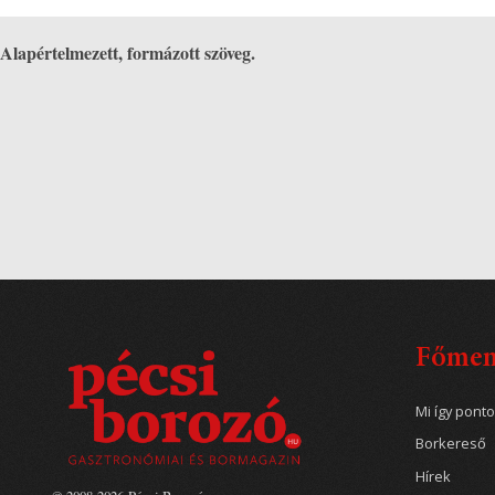
Alapértelmezett, formázott szöveg.
Főme
Mi így pont
Borkereső
Hírek