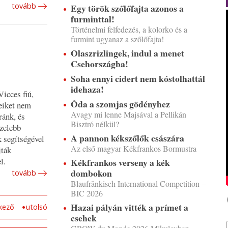
tovább
Egy török szőlőfajta azonos a
furminttal!
Történelmi felfedezés, a kolorko és a
furmint ugyanaz a szőlőfajta!
Olaszrizlingek, indul a menet
Csehországba!
Soha ennyi cidert nem kóstolhattál
idehaza!
Vicces fiú,
Óda a szomjas gödényhez
eiket nem
Avagy mi lenne Majsával a Pellikán
ránk, és
Bisztró nélkül?
özelebb
A pannon kékszőlők császára
k segítségével
Az első magyar Kékfrankos Bormustra
jták
l.
Kékfrankos verseny a kék
dombokon
tovább
Blaufränkisch International Competition –
BIC 2026
Hazai pályán vitték a prímet a
kező
utolsó
csehek