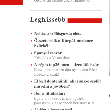
GROW du Monde 2026 Mikulovban
Legfrissebb
Nehéz a szőlősgazda élete
Összeterelik a Kárpát-medence
Szürkéit
Spanyol csavar
Kóstolók a Vasutasban
A régió top25 bora – tizenötödször
Plusz novemberben újra nyomtatott Pécsi
Borozó érkezik!
El kell döntenünk: akarunk-e szőlőt
művelni a jövőben?
Bor a tiltólistán?
Egyre több boros tartalomgyártó
panaszkodik a Facebook korlátozásaira
Akiért a harang szól