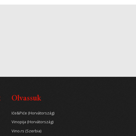
t
Olvassuk
Iće&Piće (Horvátország)
Vinopija (Horvátország)
Vino.rs (Szerbia)