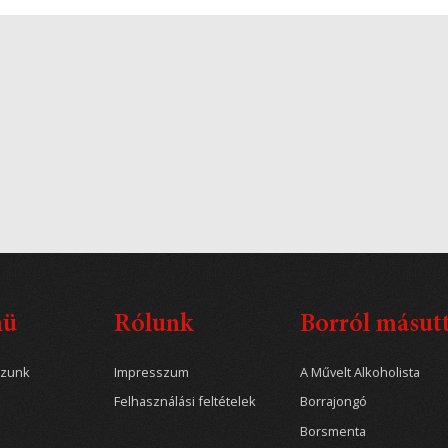
nü
Rólunk
Borról másut
ozunk
Impresszum
A Művelt Alkoholista
Felhasználási feltételek
Borrajongó
Borsmenta