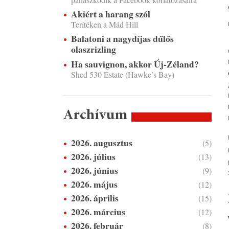
Akiért a harang szól
Terítéken a Mád Hill
Balatoni a nagydíjas dűlős
olaszrizling
Ha sauvignon, akkor Új-Zéland?
Shed 530 Estate (Hawke’s Bay)
Archívum
2026. augusztus
(5)
2026. július
(13)
2026. június
(9)
2026. május
(12)
2026. április
(15)
2026. március
(12)
2026. február
(8)