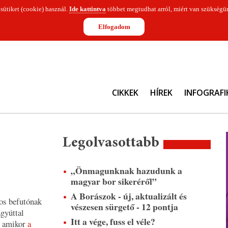
 sütiket (cookie) használ.
Ide kattintva
többet megtudhat arról, miért van szükségün
Elfogadom
CIKKEK
HÍREK
INFOGRAFI
Legolvasottabb
„Önmagunknak hazudunk a
magyar bor sikeréről”
A Borászok - új, aktualizált és
os befutónak
vészesen sürgető - 12 pontja
gyúttal
Itt a vége, fuss el véle?
, amikor
a