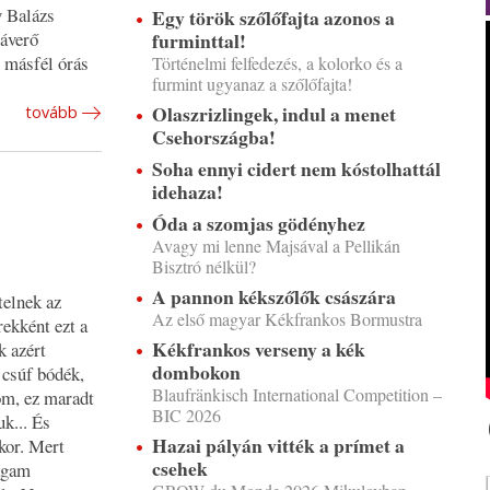
y Balázs
Egy török szőlőfajta azonos a
furminttal!
ráverő
 másfél órás
Történelmi felfedezés, a kolorko és a
furmint ugyanaz a szőlőfajta!
Olaszrizlingek, indul a menet
tovább
Csehországba!
Soha ennyi cidert nem kóstolhattál
idehaza!
Óda a szomjas gödényhez
Avagy mi lenne Majsával a Pellikán
Bisztró nélkül?
A pannon kékszőlők császára
telnek az
Az első magyar Kékfrankos Bormustra
ekként ezt a
Kékfrankos verseny a kék
k azért
dombokon
, csúf bódék,
Blaufränkisch International Competition –
om, ez maradt
BIC 2026
uk... És
Hazai pályán vitték a prímet a
kor. Mert
csehek
agam