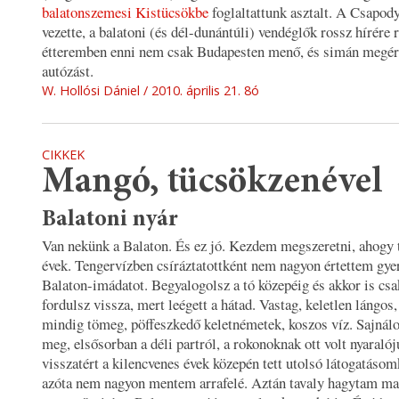
balatonszemesi Kistücsökbe
foglaltattunk asztalt. A Csapod
vezette, a balatoni (és dél-dunántúli) vendéglők rossz hírére 
étteremben enni nem csak Budapesten menő, és simán megér
autózást.
W. Hollósi Dániel
2010. április 21. 8ó
CIKKEK
Mangó, tücsökzenével
Balatoni nyár
Van nekünk a Balaton. És ez jó. Kezdem megszeretni, ahogy 
évek. Tengervízben csíráztatottként nem nagyon értettem gyer
Balaton-imádatot. Begyalogolsz a tó közepéig és akkor is csa
fordulsz vissza, mert leégett a hátad. Vastag, keletlen lángos
mindig tömeg, pöffeszkedő keletnémetek, koszos víz. Sajnál
meg, elsősorban a déli partról, a rokonoknak ott volt nyaralój
visszatért a kilencvenes évek közepén tett utolsó látogatásom
azóta nem nagyon mentem arrafelé. Aztán tavaly hagytam m