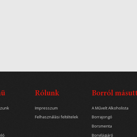
nü
Rólunk
Borról másut
ozunk
Impresszum
A Művelt Alkoholista
Felhasználási feltételek
Borrajongó
Borsmenta
nló
Borvilágjáró