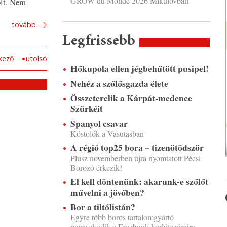
GROW du Monde 2026 Mikulovban
olt. Nem
tovább
Legfrissebb
kező
utolsó
Hőkupola ellen jégbehűtött pusipel!
Nehéz a szőlősgazda élete
Összeterelik a Kárpát-medence
Szürkéit
Spanyol csavar
Kóstolók a Vasutasban
A régió top25 bora – tizenötödször
Plusz novemberben újra nyomtatott Pécsi
Borozó érkezik!
El kell döntenünk: akarunk-e szőlőt
művelni a jövőben?
Bor a tiltólistán?
Egyre több boros tartalomgyártó
panaszkodik a Facebook korlátozásaira