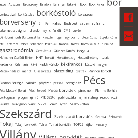
bor
aszú
Ausztria
Badacsony
Balaton
Baranya
Bikavér
Bock
Bock Pince
borkóstoló
F
borfesztivál
borkóstolás
borvacsora
borverseny
cabernet franc
Brill Pálinkaház
Budapest
cabernet sauvignon
chardonnay
cirfandli
CMB
cuvée
Ka
Dél-Dunántúli Borturisztikai Klaszter
Eger
egy bor
Enoteca Corso
Etyeki Kúria
étel
étterem
fehér
fehérbor
fesztivál
francia
fröccs
fröccs-kalauz
furmint
gasztronómia
Gere Attila
Günzer Tamás
Hegyalja
Heimann Családi Birtok
HNT
horvát
Horvátország
Hosszúhetény
Isztria
kékfrankos
kadarka
Kalamáris
kávé
keddi kóstoló
kóstoló
magyar
olaszrizling
Mecseknádasd
merlot
Olaszország
osztrák
Pannon Borbolt
Pécs
Pannon Borrégió
pálinka
pályázat
pezsgő
pezsgőház
Pécsi borvidék
Pécs-Mecseki Borút
Pécsi Borozó
pinot noir
Planina Borház
portugieser
programajánló
PTE SZBKI
publicisztika
rajnai rizling
recept
rozé
Sauska
sauvignon blanc
Siklós
Somló
syrah
Szabó Zoltán
Szekszárd
Szekszárdi borvidék
Szerbia
Szlovénia
Tokaj
Tokaji borvidék
Tolna
Tolnai borvidék
TOP25
újbor
verseny
Villány
Villányi borvidék