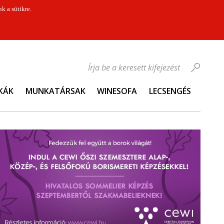
k a sütikre.
Írja be a keresett kifejezést
KÁK
MUNKATÁRSAK
WINESOFA
LECSENGÉS