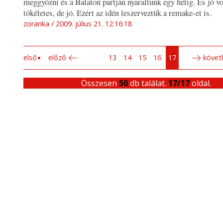
meggyőzni és a Balaton partján nyaraltunk egy hétig. És jó v
tökéletes, de jó. Ezért az idén leszerveztük a remake-et is.
zoranka
2009. július 21. 12:16:18
első
előző
13
14
15
16
17
követ
Összesen
50
db találat.
17/17
oldal.