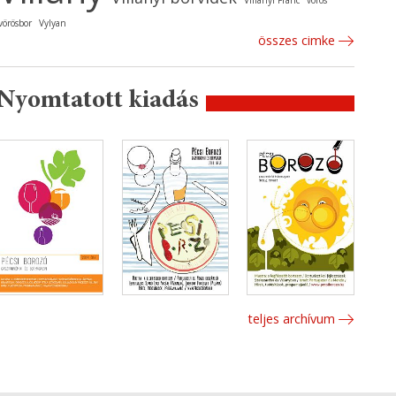
Villányi Franc
vörös
vörösbor
Vylyan
összes cimke
Nyomtatott kiadás
teljes archívum