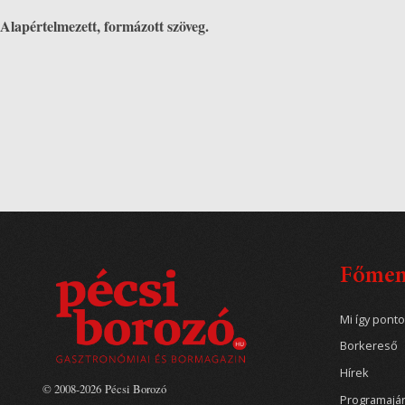
Alapértelmezett, formázott szöveg.
Főme
Mi így pont
Borkereső
Hírek
© 2008-2026 Pécsi Borozó
Programajá