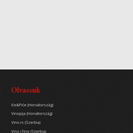
t
Olvassuk
Iće&Piće (Horvátország)
Vinopija (Horvátország)
Vino.rs (Szerbia)
Vino i Fino (Szerbia)