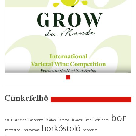
Címkefelhő
bor
aszú
Ausztria
Badacsony
Balaton
Baranya
Bikavér
Bock
Bock Pince
borkóstoló
borfesztivál
borkóstolás
borvacsora