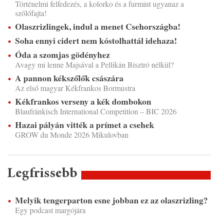
Történelmi felfedezés, a kolorko és a furmint ugyanaz a
szőlőfajta!
Olaszrizlingek, indul a menet Csehországba!
Soha ennyi cidert nem kóstolhattál idehaza!
Óda a szomjas gödényhez
Avagy mi lenne Majsával a Pellikán Bisztró nélkül?
A pannon kékszőlők császára
Az első magyar Kékfrankos Bormustra
Kékfrankos verseny a kék dombokon
Blaufränkisch International Competition – BIC 2026
Hazai pályán vitték a prímet a csehek
GROW du Monde 2026 Mikulovban
Legfrissebb
Melyik tengerparton esne jobban ez az olaszrizling?
Egy podcast margójára