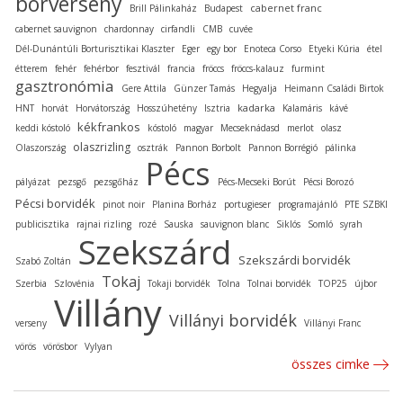
borverseny
cabernet franc
Brill Pálinkaház
Budapest
cabernet sauvignon
chardonnay
cirfandli
CMB
cuvée
Dél-Dunántúli Borturisztikai Klaszter
Eger
egy bor
Enoteca Corso
Etyeki Kúria
étel
étterem
fehér
fehérbor
fesztivál
francia
fröccs
fröccs-kalauz
furmint
gasztronómia
Gere Attila
Günzer Tamás
Hegyalja
Heimann Családi Birtok
kadarka
HNT
horvát
Horvátország
Hosszúhetény
Isztria
Kalamáris
kávé
kékfrankos
keddi kóstoló
kóstoló
magyar
Mecseknádasd
merlot
olasz
olaszrizling
Olaszország
osztrák
Pannon Borbolt
Pannon Borrégió
pálinka
Pécs
pályázat
pezsgő
pezsgőház
Pécs-Mecseki Borút
Pécsi Borozó
Pécsi borvidék
pinot noir
Planina Borház
portugieser
programajánló
PTE SZBKI
publicisztika
rajnai rizling
rozé
Sauska
sauvignon blanc
Siklós
Somló
syrah
Szekszárd
Szekszárdi borvidék
Szabó Zoltán
Tokaj
Szerbia
Szlovénia
Tokaji borvidék
Tolna
Tolnai borvidék
TOP25
újbor
Villány
Villányi borvidék
verseny
Villányi Franc
vörös
vörösbor
Vylyan
összes cimke