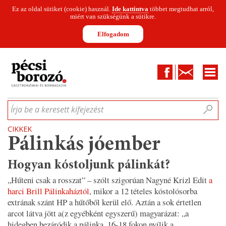
Ez az oldal sütiket (cookie) használ.
Ide kattintva
többet megtudhat arról,
miért van szükségünk a sütikre.
Elfogadom
Facebook
Kapcsolat
CIKKEK
HÍREK
INFOGRAFIKÁK
MUNKATÁRSAK
WINESOFA
LE
Írja be a keresett kifejezést
CIKKEK
Pálinkás jóember
Hogyan kóstoljunk pálinkát?
„Hűteni csak a rosszat”
– szólt szigorúan Nagyné Krizl Edit
a
harci Brill Pálinkaháztól
, mikor a 12 tételes kóstolósorba
extrának szánt HP a hűtőből kerül elő. Aztán a sok értetlen
arcot látva jött a(z egyébként egyszerű) magyarázat: „
a
hidegben bezáródik a pálinka, 16-18 fokon nyílik a