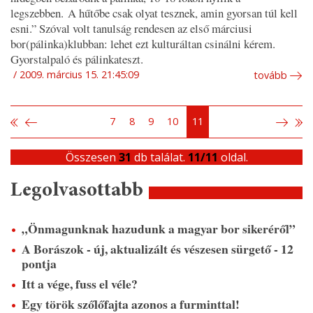
legszebben. A hűtőbe csak olyat tesznek, amin gyorsan túl kell
esni.”
Szóval volt tanulság rendesen az első márciusi
bor(pálinka)klubban: lehet ezt kulturáltan csinálni kérem.
Gyorstalpaló és pálinkateszt.
2009. március 15. 21:45:09
tovább
7
8
9
10
11
Összesen
31
db találat.
11/11
oldal.
Legolvasottabb
„Önmagunknak hazudunk a magyar bor sikeréről”
A Borászok - új, aktualizált és vészesen sürgető - 12
pontja
Itt a vége, fuss el véle?
Egy török szőlőfajta azonos a furminttal!