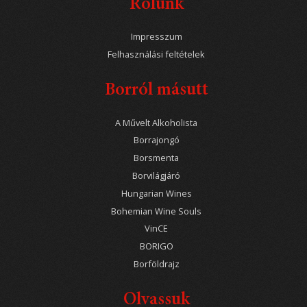
Rólunk
Impresszum
Felhasználási feltételek
Borról másutt
A Művelt Alkoholista
Borrajongó
Borsmenta
Borvilágjáró
Hungarian Wines
Bohemian Wine Souls
VinCE
BORIGO
Borföldrajz
Olvassuk