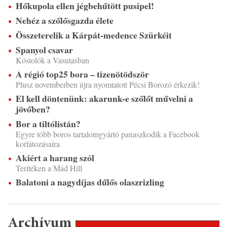
Hőkupola ellen jégbehűtött pusipel!
Nehéz a szőlősgazda élete
Összeterelik a Kárpát-medence Szürkéit
Spanyol csavar
Kóstolók a Vasutasban
A régió top25 bora – tizenötödször
Plusz novemberben újra nyomtatott Pécsi Borozó érkezik!
El kell döntenünk: akarunk-e szőlőt művelni a
jövőben?
Bor a tiltólistán?
Egyre több boros tartalomgyártó panaszkodik a Facebook
korlátozásaira
Akiért a harang szól
Terítéken a Mád Hill
Balatoni a nagydíjas dűlős olaszrizling
Archívum