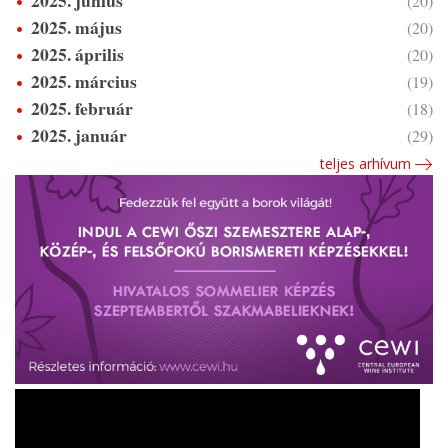
2025. június
(20)
2025. május
(20)
2025. április
(20)
2025. március
(19)
2025. február
(18)
2025. január
(29)
teljes arhívum