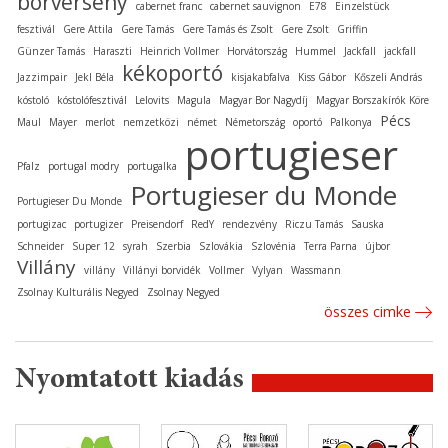
borverseny
cabernet franc
cabernet sauvignon
E78
Einzelstück
fesztivál
Gere Attila
Gere Tamás
Gere Tamás és Zsolt
Gere Zsolt
Griffin
Günzer Tamás
Haraszti
Heinrich Vollmer
Horvátország
Hummel
Jackfall
jackfall
kékoportó
Jazzimpair
Jekl Béla
kisjakabfalva
Kiss Gábor
Kőszeli András
kóstoló
kóstolófesztivál
Lelovits
Magula
Magyar Bor Nagydíj
Magyar Borszakírók Köre
Pécs
Maul
Mayer
merlot
nemzetközi
német
Németország
oportó
Palkonya
portugieser
Pfalz
portugal modry
portugalka
Portugieser du Monde
Portugieser Du Monde
portugizac
portugizer
Preisendorf
RedY
rendezvény
Riczu Tamás
Sauska
Schneider
Super 12
syrah
Szerbia
Szlovákia
Szlovénia
Terra Parna
újbor
Villány
villány
Villányi borvidék
Vollmer
Vylyan
Wassmann
Zsolnay Kulturális Negyed
Zsolnay Negyed
összes cimke
Nyomtatott kiadás