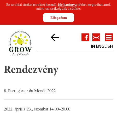
Ez az oldal sütiket (cookie) használ.
Ide kattintva
többet megtudhat arról,
miért van szükségünk a sütikre.
Elfogadom
Facebook
Kapcsolat
IN ENGLISH
RENDEZVÉNY
JELENTKEZÉS
DÍJAZOTTAK
ZSŰRI
SZPONZORÁ
Rendezvény
8. Portugieser du Monde 2022
2022. április 23., szombat 14.00–20.00