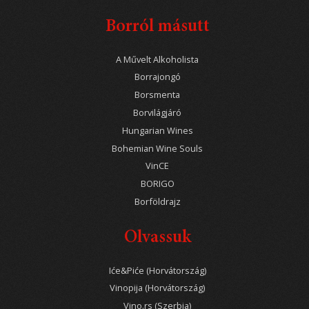
Borról másutt
A Művelt Alkoholista
Borrajongó
Borsmenta
Borvilágjáró
Hungarian Wines
Bohemian Wine Souls
VinCE
BORIGO
Borföldrajz
Olvassuk
Iće&Piće (Horvátország)
Vinopija (Horvátország)
Vino.rs (Szerbia)