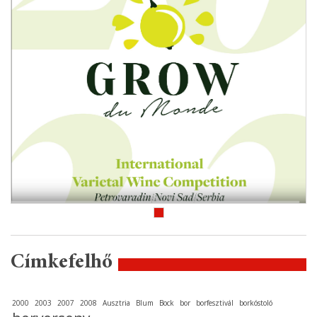
Címkefelhő
2000
2003
2007
2008
Ausztria
Blum
Bock
bor
borfesztivál
borkóstoló