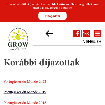
Ez az oldal sütiket (cookie) használ.
Ide kattintva
többet megtudhat arról,
miért van szükségünk a sütikre.
Elfogadom
Facebook
Kapcsolat
IN ENGLISH
RENDEZVÉNY
JELENTKEZÉS
DÍJAZOTTAK
ZSŰRI
SZPONZORÁ
Korábbi díjazottak
Portugieser du Monde 2022
Portugieser du Monde 2019
Portugieser du Monde 2018