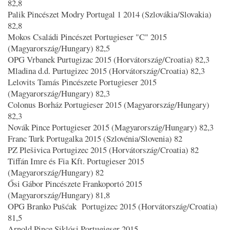
82,8
Palik Pincészet Modry Portugal 1 2014 (Szlovákia/Slovakia)
82,8
Mokos Családi Pincészet Portugieser "C" 2015
(Magyarország/Hungary) 82,5
OPG Vrbanek Purtugizac 2015 (Horvátország/Croatia) 82,3
Mladina d.d. Purtugizec 2015 (Horvátország/Croatia) 82,3
Lelovits Tamás Pincészete Portugieser 2015
(Magyarország/Hungary) 82,3
Colonus Borház Portugieser 2015 (Magyarország/Hungary)
82,3
Novák Pince Portugieser 2015 (Magyarország/Hungary) 82,3
Franc Turk Portugalka 2015 (Szlovénia/Slovenia) 82
PZ Plešivica Portugizec 2015 (Horvátország/Croatia) 82
Tiffán Imre és Fia Kft. Portugieser 2015
(Magyarország/Hungary) 82
Ősi Gábor Pincészete Frankoportó 2015
(Magyarország/Hungary) 81,8
OPG Branko Pušćak Portugizec 2015 (Horvátország/Croatia)
81,5
Arnold Pince Siklósi Portugieser 2015