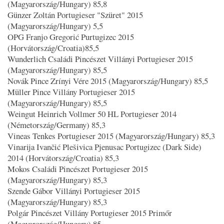
(Magyarország/Hungary) 85,8
Günzer Zoltán Portugieser "Szüret" 2015
(Magyarország/Hungary) 5,5
OPG Franjo Gregorić Purtugizec 2015
(Horvátország/Croatia)85,5
Wunderlich Családi Pincészet Villányi Portugieser 2015
(Magyarország/Hungary) 85,5
Novák Pince Zrínyi Vére 2015 (Magyarország/Hungary) 85,5
Müller Pince Villány Portugieser 2015
(Magyarország/Hungary) 85,5
Weingut Heinrich Vollmer 50 HL Portugieser 2014
(Németország/Germany) 85,3
Vineas Tenkes Portugieser 2015 (Magyarország/Hungary) 85,3
Vinarija Ivančić Plešivica Pjenusac Portugizec (Dark Side)
2014 (Horvátország/Croatia) 85,3
Mokos Családi Pincészet Portugieser 2015
(Magyarország/Hungary) 85,3
Szende Gábor Villányi Portugieser 2015
(Magyarország/Hungary) 85,3
Polgár Pincészet Villány Portugieser 2015 Primőr
(Magyarország/Hungary) 85