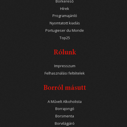
Borkereső
Hírek
Programajánló
Nyomtatott kiadás
Portugieser du Monde
Top25
Rólunk
Impresszum
Felhasználási feltételek
Borról másutt
A Művelt Alkoholista
Borrajongó
Borsmenta
Borvilágjáró