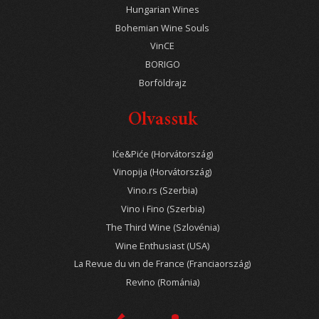
Hungarian Wines
Bohemian Wine Souls
VinCE
BORIGO
Borföldrajz
Olvassuk
Iće&Piće (Horvátország)
Vinopija (Horvátország)
Vino.rs (Szerbia)
Vino i Fino (Szerbia)
The Third Wine (Szlovénia)
Wine Enthusiast (USA)
La Revue du vin de France (Franciaország)
Revino (Románia)