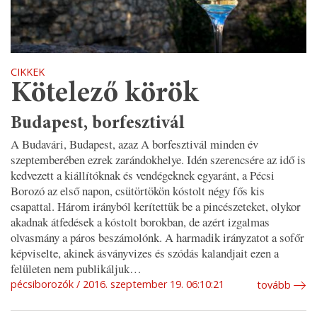
CIKKEK
Kötelező körök
Budapest, borfesztivál
A Budavári, Budapest, azaz A borfesztivál minden év
szeptemberében ezrek zarándokhelye. Idén szerencsére az idő is
kedvezett a kiállítóknak és vendégeknek egyaránt, a Pécsi
Borozó az első napon, csütörtökön kóstolt négy fős kis
csapattal. Három irányból kerítettük be a pincészeteket, olykor
akadnak átfedések a kóstolt borokban, de azért izgalmas
olvasmány a páros beszámolónk. A harmadik irányzatot a sofőr
képviselte, akinek ásványvizes és szódás kalandjait ezen a
felületen nem publikáljuk…
pécsiborozók
2016. szeptember 19. 06:10:21
tovább