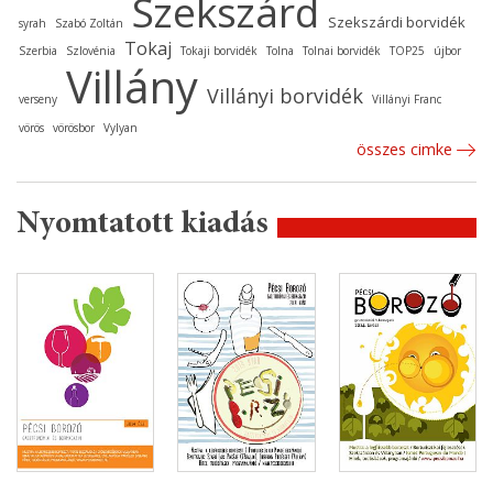
Szekszárd
Szekszárdi borvidék
syrah
Szabó Zoltán
Tokaj
Szerbia
Szlovénia
Tokaji borvidék
Tolna
Tolnai borvidék
TOP25
újbor
Villány
Villányi borvidék
verseny
Villányi Franc
vörös
vörösbor
Vylyan
összes cimke
Nyomtatott kiadás