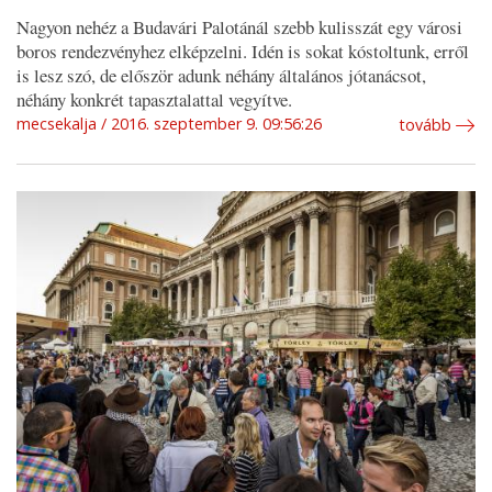
Nagyon nehéz a Budavári Palotánál szebb kulisszát egy városi
boros rendezvényhez elképzelni. Idén is sokat kóstoltunk, erről
is lesz szó, de először adunk néhány általános jótanácsot,
néhány konkrét tapasztalattal vegyítve.
mecsekalja
2016. szeptember 9. 09:56:26
tovább