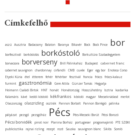
Címkefelhő
bor
aszú
Ausztria
Badacsony
Balaton
Baranya
Bikavér
Bock
Bock Pince
borkóstoló
borfesztivál
borkóstolás
Borkultúra Szabadegyetem
borverseny
cabernet franc
borvacsora
Brill Pálinkaház
Budapest
cabernet sauvignon
chardonnay
cirfandli
CMB
cuvée
Eger
egy bor
Enoteca Corso
Etyeki Kúria
étel
étterem
fehér
fehérbor
fesztivál
francia
fröccs
fröccs-kalauz
gasztronómia
furmint
Gere Attila
Günzer Tamás
Hegyalja
kadarka
Heimann Családi Birtok
HNT
horvát
Horvátország
Hosszúhetény
Isztria
kékfrankos
Kalamáris
kávé
keddi kóstoló
kóstoló
magyar
Mecseknádasd
merlot
olaszrizling
Olaszország
osztrák
Pannon Borbolt
Pannon Borrégió
pálinka
Pécs
pályázat
pezsgő
pezsgőház
Pécs-Mecseki Borút
Pécsi Borozó
Pécsi borvidék
pinot noir
Planina Borház
portugieser
programajánló
PTE SZBKI
publicisztika
rajnai rizling
recept
rozé
Sauska
sauvignon blanc
Siklós
Somló