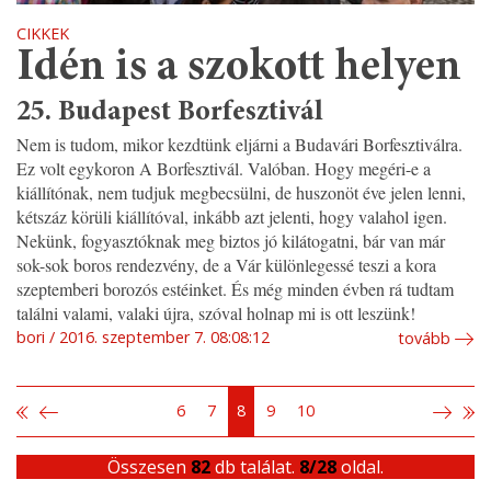
CIKKEK
Idén is a szokott helyen
25. Budapest Borfesztivál
Nem is tudom, mikor kezdtünk eljárni a Budavári Borfesztiválra.
Ez volt egykoron A Borfesztivál. Valóban. Hogy megéri-e a
kiállítónak, nem tudjuk megbecsülni, de huszonöt éve jelen lenni,
kétszáz körüli kiállítóval, inkább azt jelenti, hogy valahol igen.
Nekünk, fogyasztóknak meg biztos jó kilátogatni, bár van már
sok-sok boros rendezvény, de a Vár különlegessé teszi a kora
szeptemberi borozós estéinket. És még minden évben rá tudtam
találni valami, valaki újra, szóval holnap mi is ott leszünk!
bori
2016. szeptember 7. 08:08:12
tovább
6
7
8
9
10
Összesen
82
db találat.
8/28
oldal.