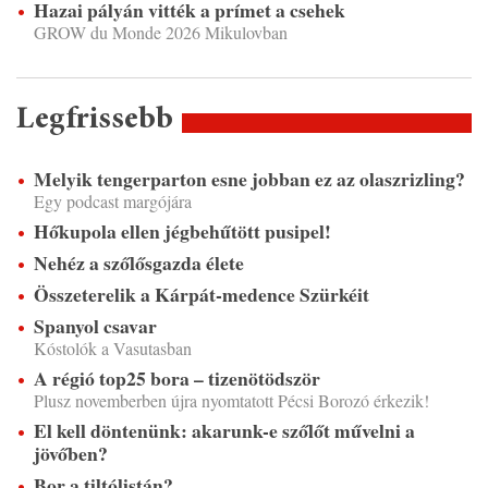
Hazai pályán vitték a prímet a csehek
GROW du Monde 2026 Mikulovban
Legfrissebb
Melyik tengerparton esne jobban ez az olaszrizling?
Egy podcast margójára
Hőkupola ellen jégbehűtött pusipel!
Nehéz a szőlősgazda élete
Összeterelik a Kárpát-medence Szürkéit
Spanyol csavar
Kóstolók a Vasutasban
A régió top25 bora – tizenötödször
Plusz novemberben újra nyomtatott Pécsi Borozó érkezik!
El kell döntenünk: akarunk-e szőlőt művelni a
jövőben?
Bor a tiltólistán?