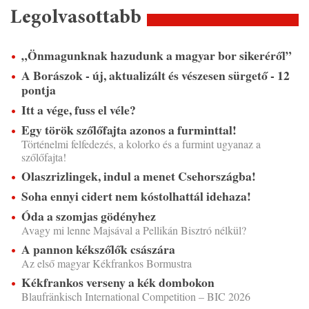
Legolvasottabb
„Önmagunknak hazudunk a magyar bor sikeréről”
A Borászok - új, aktualizált és vészesen sürgető - 12
pontja
Itt a vége, fuss el véle?
Egy török szőlőfajta azonos a furminttal!
Történelmi felfedezés, a kolorko és a furmint ugyanaz a
szőlőfajta!
Olaszrizlingek, indul a menet Csehországba!
Soha ennyi cidert nem kóstolhattál idehaza!
Óda a szomjas gödényhez
Avagy mi lenne Majsával a Pellikán Bisztró nélkül?
A pannon kékszőlők császára
Az első magyar Kékfrankos Bormustra
Kékfrankos verseny a kék dombokon
Blaufränkisch International Competition – BIC 2026