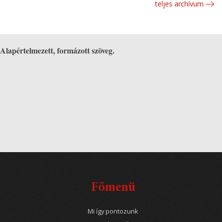
teljes archívum
Alapértelmezett, formázott szöveg.
Főmenü
Mi így pontozunk