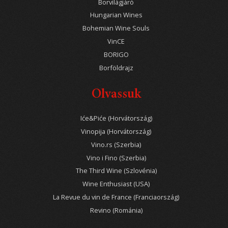
Borvilágjáró
Hungarian Wines
Bohemian Wine Souls
VinCE
BORIGO
Borföldrajz
Olvassuk
Iće&Piće (Horvátország)
Vinopija (Horvátország)
Vino.rs (Szerbia)
Vino i Fino (Szerbia)
The Third Wine (Szlovénia)
Wine Enthusiast (USA)
La Revue du vin de France (Franciaország)
Revino (Románia)