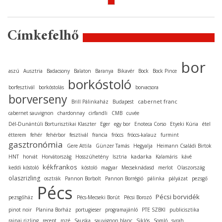
Címkefelhő
bor
aszú
Ausztria
Badacsony
Balaton
Baranya
Bikavér
Bock
Bock Pince
borkóstoló
borfesztivál
borkóstolás
borvacsora
borverseny
cabernet franc
Brill Pálinkaház
Budapest
cabernet sauvignon
chardonnay
cirfandli
CMB
cuvée
Dél-Dunántúli Borturisztikai Klaszter
Eger
egy bor
Enoteca Corso
Etyeki Kúria
étel
étterem
fehér
fehérbor
fesztivál
francia
fröccs
fröccs-kalauz
furmint
gasztronómia
Gere Attila
Günzer Tamás
Hegyalja
Heimann Családi Birtok
kadarka
HNT
horvát
Horvátország
Hosszúhetény
Isztria
Kalamáris
kávé
kékfrankos
keddi kóstoló
kóstoló
magyar
Mecseknádasd
merlot
Olaszország
olaszrizling
osztrák
Pannon Borbolt
Pannon Borrégió
pálinka
pályázat
pezsgő
Pécs
Pécsi borvidék
pezsgőház
Pécs-Mecseki Borút
Pécsi Borozó
pinot noir
Planina Borház
portugieser
programajánló
PTE SZBKI
publicisztika
rajnai rizling
recept
rozé
Sauska
sauvignon blanc
Siklós
Somló
syrah