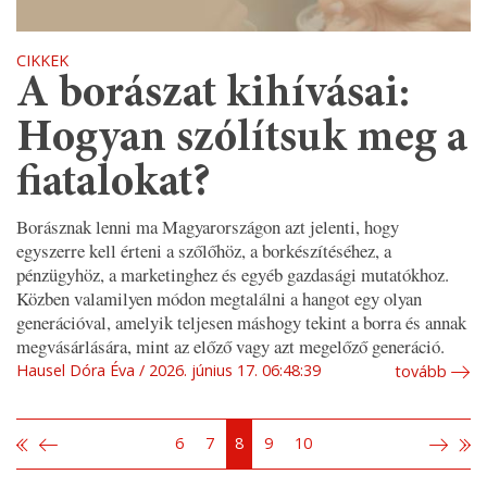
CIKKEK
A borászat kihívásai:
Hogyan szólítsuk meg a
fiatalokat?
Borásznak lenni ma Magyarországon azt jelenti, hogy
egyszerre kell érteni a szőlőhöz, a borkészítéséhez, a
pénzügyhöz, a marketinghez és egyéb gazdasági mutatókhoz.
Közben valamilyen módon megtalálni a hangot egy olyan
generációval, amelyik teljesen máshogy tekint a borra és annak
megvásárlására, mint az előző vagy azt megelőző generáció.
Hausel Dóra Éva
2026. június 17. 06:48:39
tovább
6
7
8
9
10