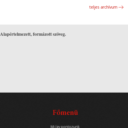
teljes archívum
Alapértelmezett, formázott szöveg.
Főmenü
Mi így pontozunk