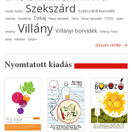
Szekszárd
Szekszárdi borvidék
Szabó Zoltán
Tokaj
Szerbia
Szlovénia
Tokaji borvidék
Tolna
Tolnai borvidék
TOP25
újbor
Villány
Villányi borvidék
verseny
Villányi Franc
vörös
vörösbor
Vylyan
összes cimke
Nyomtatott kiadás