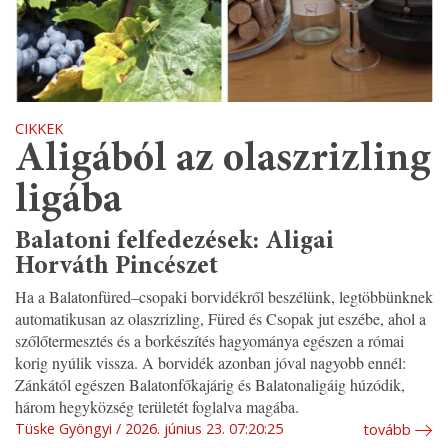
CIKKEK
Aligából az olaszrizling
ligába
Balatoni felfedezések: Aligai
Horváth Pincészet
Ha a Balatonfüred–csopaki borvidékről beszélünk, legtöbbünknek
automatikusan az olaszrizling, Füred és Csopak jut eszébe, ahol a
szőlőtermesztés és a borkészítés hagyománya egészen a római
korig nyúlik vissza. A borvidék azonban jóval nagyobb ennél:
Zánkától egészen Balatonfőkajárig és Balatonaligáig húzódik,
három hegyközség területét foglalva magába.
Tüske Gyöngyi
2026. június 23. 07:20:25
tovább