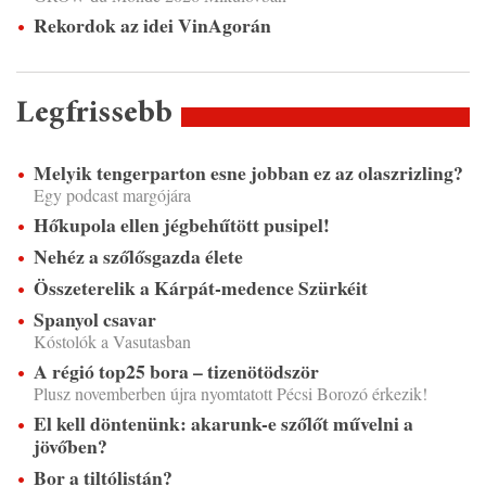
Rekordok az idei VinAgorán
Legfrissebb
Melyik tengerparton esne jobban ez az olaszrizling?
Egy podcast margójára
Hőkupola ellen jégbehűtött pusipel!
Nehéz a szőlősgazda élete
Összeterelik a Kárpát-medence Szürkéit
Spanyol csavar
Kóstolók a Vasutasban
A régió top25 bora – tizenötödször
Plusz novemberben újra nyomtatott Pécsi Borozó érkezik!
El kell döntenünk: akarunk-e szőlőt művelni a
jövőben?
Bor a tiltólistán?