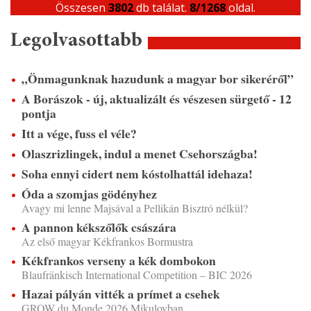
Összesen
3802
db találat.
8/1268
oldal.
Legolvasottabb
„Önmagunknak hazudunk a magyar bor sikeréről”
A Borászok - új, aktualizált és vészesen sürgető - 12
pontja
Itt a vége, fuss el véle?
Olaszrizlingek, indul a menet Csehországba!
Soha ennyi cidert nem kóstolhattál idehaza!
Óda a szomjas gödényhez
Avagy mi lenne Majsával a Pellikán Bisztró nélkül?
A pannon kékszőlők császára
Az első magyar Kékfrankos Bormustra
Kékfrankos verseny a kék dombokon
Blaufränkisch International Competition – BIC 2026
Hazai pályán vitték a prímet a csehek
GROW du Monde 2026 Mikulovban