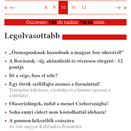
8
9
10
11
12
Összesen
130
db találat.
10/44
oldal.
Legolvasottabb
„Önmagunknak hazudunk a magyar bor sikeréről”
A Borászok - új, aktualizált és vészesen sürgető - 12
pontja
Itt a vége, fuss el véle?
Egy török szőlőfajta azonos a furminttal!
Történelmi felfedezés, a kolorko és a furmint ugyanaz a
szőlőfajta!
Olaszrizlingek, indul a menet Csehországba!
Soha ennyi cidert nem kóstolhattál idehaza!
A pannon kékszőlők császára
Az első magyar Kékfrankos Bormustra