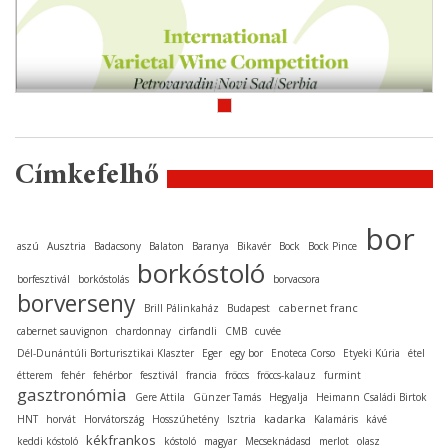
Címkefelhő
bor
aszú
Ausztria
Badacsony
Balaton
Baranya
Bikavér
Bock
Bock Pince
borkóstoló
borfesztivál
borkóstolás
borvacsora
borverseny
cabernet franc
Brill Pálinkaház
Budapest
cabernet sauvignon
chardonnay
cirfandli
CMB
cuvée
Dél-Dunántúli Borturisztikai Klaszter
Eger
egy bor
Enoteca Corso
Etyeki Kúria
étel
étterem
fehér
fehérbor
fesztivál
francia
fröccs
fröccs-kalauz
furmint
gasztronómia
Gere Attila
Günzer Tamás
Hegyalja
Heimann Családi Birtok
kadarka
HNT
horvát
Horvátország
Hosszúhetény
Isztria
Kalamáris
kávé
kékfrankos
keddi kóstoló
kóstoló
magyar
Mecseknádasd
merlot
olasz