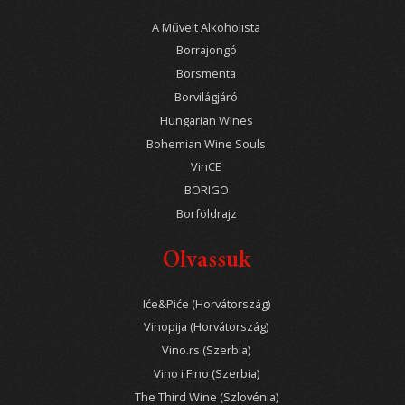
A Művelt Alkoholista
Borrajongó
Borsmenta
Borvilágjáró
Hungarian Wines
Bohemian Wine Souls
VinCE
BORIGO
Borföldrajz
Olvassuk
Iće&Piće (Horvátország)
Vinopija (Horvátország)
Vino.rs (Szerbia)
Vino i Fino (Szerbia)
The Third Wine (Szlovénia)