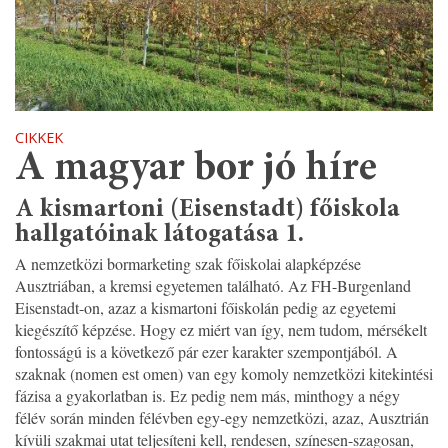
CIKKEK
A magyar bor jó híre
A kismartoni (Eisenstadt) főiskola
hallgatóinak látogatása 1.
A nemzetközi bormarketing szak főiskolai alapképzése
Ausztriában, a kremsi egyetemen található. Az FH-Burgenland
Eisenstadt-on, azaz a kismartoni főiskolán pedig az egyetemi
kiegészítő képzése. Hogy ez miért van így, nem tudom, mérsékelt
fontosságú is a következő pár ezer karakter szempontjából. A
szaknak (nomen est omen) van egy komoly nemzetközi kitekintési
fázisa a gyakorlatban is. Ez pedig nem más, minthogy a négy
félév során minden félévben egy-egy nemzetközi, azaz, Ausztrián
kívüli szakmai utat teljesíteni kell, rendesen, színesen-szagosan,