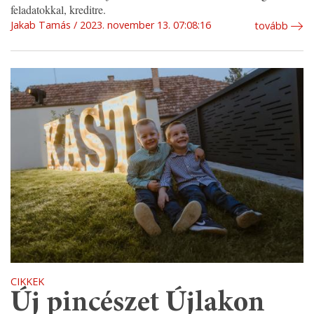
feladatokkal, kreditre.
Jakab Tamás
2023. november 13. 07:08:16
tovább
CIKKEK
Új pincészet Újlakon