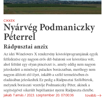
CIKKEK
Nyárvég Podmaniczky
Péterrel
Rádpusztai anzix
Az idei Winelovers X rendezvény kóstolóprogramjának egyik
felfedezése egy nagyon erős dél-balatoni sor kóstolása volt,
ahol feltűnt egy olyan pincészet is, amely eddig nem nagyon
jeleskedett a minőségi palackos borászatban, merthogy nem
nagyon állított elő ilyet, inkább a szőlő termelésében és
eladásában jeleskedtek Ez pedig a Rádpusztai Szőlőbirtok,
melynek borászati vezetője Podmaniczky Péter, akinek a
segítségével sikerült bepillantást nyerni Rádpuszta életébe.
Jakab Tamás
2023. szeptember 20. 07:00:36
tovább