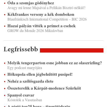
Óda a szomjas gödényhez
Avagy mi lenne Majsával a Pellikán Bisztró nélkül?
Kékfrankos verseny a kék dombokon
Blaufränkisch International Competition – BIC 2026
Hazai pályán vitték a prímet a csehek
GROW du Monde 2026 Mikulovban
Legfrissebb
Melyik tengerparton esne jobban ez az olaszrizling?
Egy podcast margójára
Hőkupola ellen jégbehűtött pusipel!
Nehéz a szőlősgazda élete
Összeterelik a Kárpát-medence Szürkéit
Spanyol csavar
Kóstolók a Vasutasban
A régió top25 bora – tizenötödször