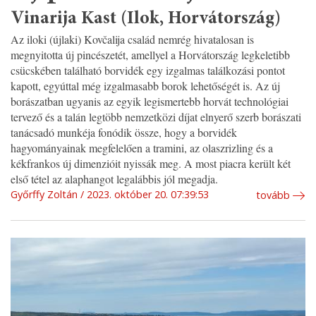
Vinarija Kast (Ilok, Horvátország)
Az iloki (újlaki) Kovčalija család nemrég hivatalosan is
megnyitotta új pincészetét, amellyel a Horvátország legkeletibb
csücskében található borvidék egy izgalmas találkozási pontot
kapott, egyúttal még izgalmasabb borok lehetőségét is. Az új
borászatban ugyanis az egyik legismertebb horvát technológiai
tervező és a talán legtöbb nemzetközi díjat elnyerő szerb borászati
tanácsadó munkéja fonódik össze, hogy a borvidék
hagyományainak megfelelően a tramini, az olaszrizling és a
kékfrankos új dimenzióit nyissák meg. A most piacra került két
első tétel az alaphangot legalábbis jól megadja.
Győrffy Zoltán
2023. október 20. 07:39:53
tovább