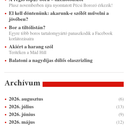
Plusz novemberben újra nyomtatott Pécsi Borozó érkezik!
El kell döntenünk: akarunk-e szőlőt művelni a
jövőben?
Bor a tiltólistán?
Egyre több boros tartalomgyártó panaszkodik a Facebook
korlátozásaira
Akiért a harang szól
Terítéken a Mád Hill
Balatoni a nagydíjas dűlős olaszrizling
Archívum
2026. augusztus
(6)
2026. július
(13)
2026. június
(9)
2026. május
(12)