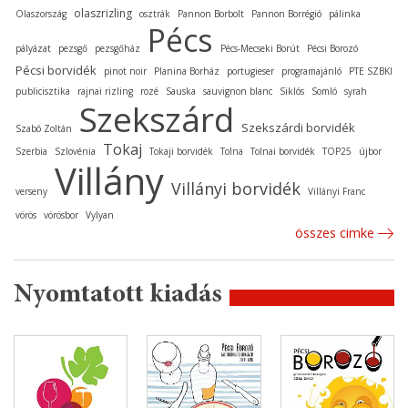
olaszrizling
Olaszország
osztrák
Pannon Borbolt
Pannon Borrégió
pálinka
Pécs
pályázat
pezsgő
pezsgőház
Pécs-Mecseki Borút
Pécsi Borozó
Pécsi borvidék
pinot noir
Planina Borház
portugieser
programajánló
PTE SZBKI
publicisztika
rajnai rizling
rozé
Sauska
sauvignon blanc
Siklós
Somló
syrah
Szekszárd
Szekszárdi borvidék
Szabó Zoltán
Tokaj
Szerbia
Szlovénia
Tokaji borvidék
Tolna
Tolnai borvidék
TOP25
újbor
Villány
Villányi borvidék
verseny
Villányi Franc
vörös
vörösbor
Vylyan
összes cimke
Nyomtatott kiadás