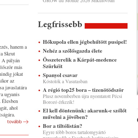
GROW du Monde 2026 Mikulovban
Legfrissebb
Hőkupola ellen jégbehűtött pusipel!
ezés, hanem a
Nehéz a szőlősgazda élete
ja Skrut
Összeterelik a Kárpát-medence
. A pályán
Szürkéit
 először más
indig jókat
Spanyol csavar
ikor az
Kóstolók a Vasutasban
sa javaslatára
A régió top25 bora – tizenötödször
ra ugyanis
Plusz novemberben újra nyomtatott Pécsi
. Élesben
Borozó érkezik!
gát, ahol
El kell döntenünk: akarunk-e szőlőt
tságára.
művelni a jövőben?
tovább
Bor a tiltólistán?
Egyre több boros tartalomgyártó
panaszkodik a Facebook korlátozásaira