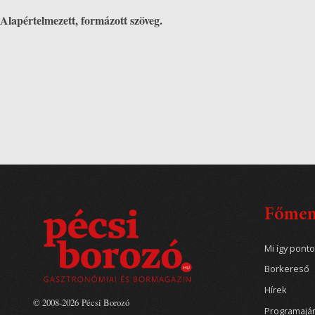
Alapértelmezett, formázott szöveg.
Főme
Mi így pont
Borkereső
Hírek
© 2008-2026 Pécsi Borozó
Programajá