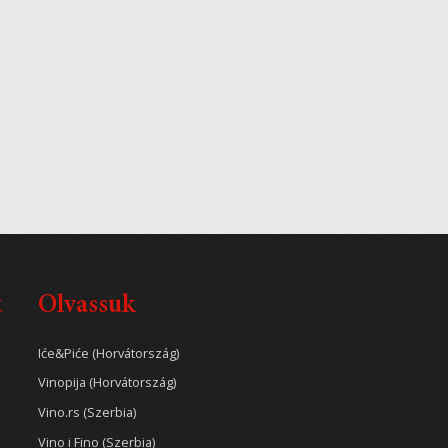
t
Olvassuk
Iće&Piće (Horvátország)
Vinopija (Horvátország)
Vino.rs (Szerbia)
Vino i Fino (Szerbia)