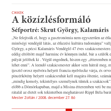
CIKKEK
A közízlésformáló
Séfportré: Skrut György, Kalamáris
„Ne felejtsük el, hogy a gasztronómia nem egyszerűen az étk
minőségi vendégül látás, az étkezési kultúra tudománya”
vall
György, a pécsi Kalamáris Vendéglő 47 éves szakácsmestere
eddig eltöltött majd' harminc év könnyen indul, bár a szülők
pályát jelöltek ki . Végül engednek, hiszen egy
„étteremben m
lehet enni”
. A leendő szakácsmester akkor sem hátrál meg, m
ijesztő orosz nyelvóra helyett francia nyelvlecke várja, és orvo
pincérkötény helyett szakácsruhát kell magára öltenie, számá
„mindig komoly, tekintélyes személynek tűntek a szakácsok”
előbb a Dömörkapuban, majd a Misina étteremben veti be ma
rátalál az életét sok tekintetben meghatározó Rippl Béla bará
Mester Zoltán
2008. december 27. 8ó