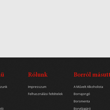
nü
Rólunk
Borról másut
ozunk
Impresszum
A Művelt Alkoholista
Felhasználási feltételek
Borrajongó
Borsmenta
nló
Borvilágjáró