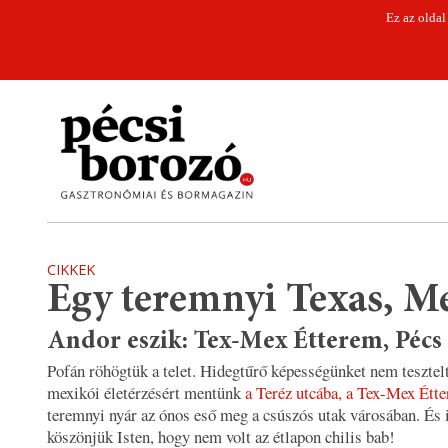
Ez az oldal
CIKKEK
Egy teremnyi Texas, M
Andor eszik: Tex-Mex Étterem, Pécs
Pofán röhögtük a telet. Hidegtűrő képességünket nem tesztel
mexikói életérzésért mentünk
a Teréz utcába, a Tex-Mex Étt
teremnyi nyár az ónos eső meg a csúszós utak városában. És 
köszönjük Isten, hogy nem volt az étlapon chilis bab!