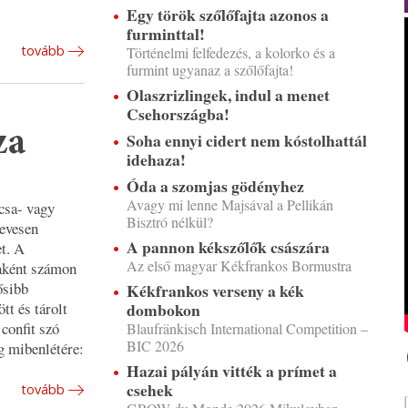
Egy török szőlőfajta azonos a
furminttal!
tovább
Történelmi felfedezés, a kolorko és a
furmint ugyanaz a szőlőfajta!
Olaszrizlingek, indul a menet
Csehországba!
za
Soha ennyi cidert nem kóstolhattál
idehaza!
Óda a szomjas gödényhez
Avagy mi lenne Majsával a Pellikán
acsa- vagy
Bisztró nélkül?
kevesen
A pannon kékszőlők császára
et. A
Az első magyar Kékfrankos Bormustra
saként számon
ősibb
Kékfrankos verseny a kék
tt és tárolt
dombokon
 confit szó
Blaufränkisch International Competition –
BIC 2026
g mibenlétére:
Hazai pályán vitték a prímet a
csehek
tovább