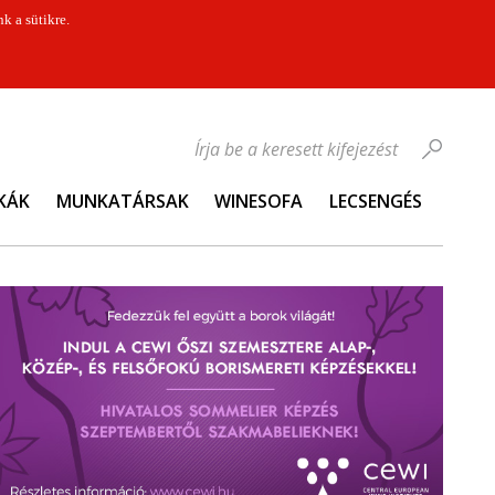
k a sütikre.
Írja be a keresett kifejezést
KÁK
MUNKATÁRSAK
WINESOFA
LECSENGÉS