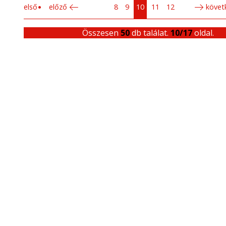
első
előző
8
9
10
11
12
követ
Összesen
50
db találat.
10/17
oldal.