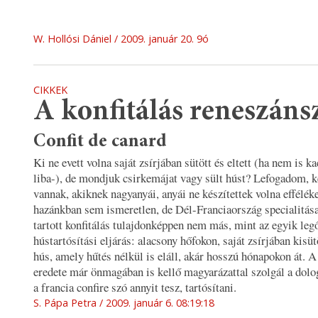
W. Hollósi Dániel
2009. január 20. 9ó
CIKKEK
A konfitálás reneszáns
Confit de canard
Ki ne evett volna saját zsírjában sütött és eltett (ha nem is k
liba-), de mondjuk csirkemájat vagy sült húst? Lefogadom, 
vannak, akiknek nagyanyái, anyái ne készítettek volna effélék
hazánkban sem ismeretlen, de Dél-Franciaország specialitá
tartott konfitálás tulajdonképpen nem más, mint az egyik leg
hústartósítási eljárás: alacsony hőfokon, saját zsírjában kisütö
hús, amely hűtés nélkül is eláll, akár hosszú hónapokon át. A
eredete már önmagában is kellő magyarázattal szolgál a dolo
a francia confire szó annyit tesz, tartósítani.
S. Pápa Petra
2009. január 6. 08:19:18