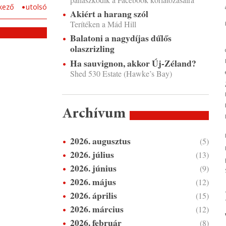
kező
utolsó
Akiért a harang szól
Terítéken a Mád Hill
Balatoni a nagydíjas dűlős
olaszrizling
Ha sauvignon, akkor Új-Zéland?
Shed 530 Estate (Hawke’s Bay)
Archívum
2026. augusztus
(5)
2026. július
(13)
2026. június
(9)
2026. május
(12)
2026. április
(15)
2026. március
(12)
2026. február
(8)