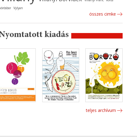
Villányi Franc
vörös
vörösbor
Vylyan
összes cimke
Nyomtatott kiadás
teljes archívum