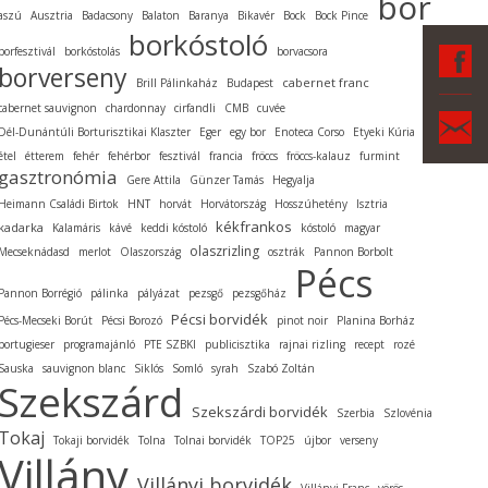
bor
aszú
Ausztria
Badacsony
Balaton
Baranya
Bikavér
Bock
Bock Pince
borkóstoló
F
borfesztivál
borkóstolás
borvacsora
borverseny
cabernet franc
Brill Pálinkaház
Budapest
cabernet sauvignon
chardonnay
cirfandli
CMB
cuvée
Ka
Dél-Dunántúli Borturisztikai Klaszter
Eger
egy bor
Enoteca Corso
Etyeki Kúria
étel
étterem
fehér
fehérbor
fesztivál
francia
fröccs
fröccs-kalauz
furmint
gasztronómia
Gere Attila
Günzer Tamás
Hegyalja
Heimann Családi Birtok
HNT
horvát
Horvátország
Hosszúhetény
Isztria
kékfrankos
kadarka
Kalamáris
kávé
keddi kóstoló
kóstoló
magyar
olaszrizling
Mecseknádasd
merlot
Olaszország
osztrák
Pannon Borbolt
Pécs
Pannon Borrégió
pálinka
pályázat
pezsgő
pezsgőház
Pécsi borvidék
Pécs-Mecseki Borút
Pécsi Borozó
pinot noir
Planina Borház
portugieser
programajánló
PTE SZBKI
publicisztika
rajnai rizling
recept
rozé
Sauska
sauvignon blanc
Siklós
Somló
syrah
Szabó Zoltán
Szekszárd
Szekszárdi borvidék
Szerbia
Szlovénia
Tokaj
Tokaji borvidék
Tolna
Tolnai borvidék
TOP25
újbor
verseny
Villány
Villányi borvidék