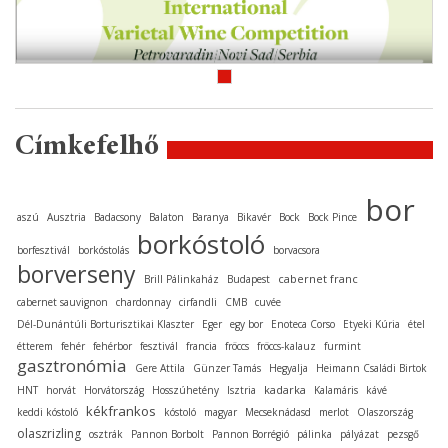
Címkefelhő
bor
aszú
Ausztria
Badacsony
Balaton
Baranya
Bikavér
Bock
Bock Pince
borkóstoló
borfesztivál
borkóstolás
borvacsora
borverseny
cabernet franc
Brill Pálinkaház
Budapest
cabernet sauvignon
chardonnay
cirfandli
CMB
cuvée
Dél-Dunántúli Borturisztikai Klaszter
Eger
egy bor
Enoteca Corso
Etyeki Kúria
étel
étterem
fehér
fehérbor
fesztivál
francia
fröccs
fröccs-kalauz
furmint
gasztronómia
Gere Attila
Günzer Tamás
Hegyalja
Heimann Családi Birtok
kadarka
HNT
horvát
Horvátország
Hosszúhetény
Isztria
Kalamáris
kávé
kékfrankos
keddi kóstoló
kóstoló
magyar
Mecseknádasd
merlot
Olaszország
olaszrizling
osztrák
Pannon Borbolt
Pannon Borrégió
pálinka
pályázat
pezsgő