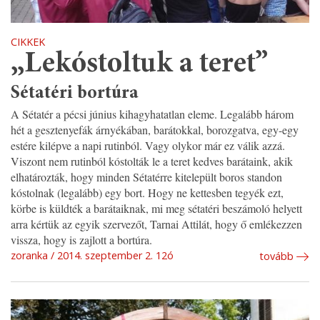
CIKKEK
„Lekóstoltuk a teret”
Sétatéri bortúra
A Sétatér a pécsi június kihagyhatatlan eleme. Legalább három
hét a gesztenyefák árnyékában, barátokkal, borozgatva, egy-egy
estére kilépve a napi rutinból. Vagy olykor már ez válik azzá.
Viszont nem rutinból kóstolták le a teret kedves barátaink, akik
elhatározták, hogy minden Sétatérre kitelepült boros standon
kóstolnak (legalább) egy bort. Hogy ne kettesben tegyék ezt,
körbe is küldték a barátaiknak, mi meg sétatéri beszámoló helyett
arra kértük az egyik szervezőt, Tarnai Attilát, hogy ő emlékezzen
vissza, hogy is zajlott a bortúra.
zoranka
2014. szeptember 2. 12ó
tovább