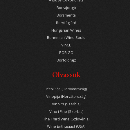
A Művelt Alkoholista
Borrajongó
Borsmenta
Borvilágjáró
Hungarian Wines
Bohemian Wine Souls
VinCE
BORIGO
Borföldrajz
Olvassuk
Iće&Piće (Horvátország)
Vinopija (Horvátország)
Vino.rs (Szerbia)
Vino i Fino (Szerbia)
The Third Wine (Szlovénia)
Wine Enthusiast (USA)