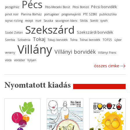
Pécs
Pécsi borvidék
pezsgőház
Pécs-Mecseki Borút
Pécsi Borozó
pinot noir
Planina Borház
portugieser
programajánló
PTE SZBKI
publicisztika
rajnai rizling
recept
rozé
Sauska
sauvignon blanc
Siklós
Somló
syrah
Szekszárd
Szekszárdi borvidék
Szabó Zoltán
Tokaj
Szerbia
Szlovénia
Tokaji borvidék
Tolna
Tolnai borvidék
TOP25
újbor
Villány
Villányi borvidék
verseny
Villányi Franc
vörös
vörösbor
Vylyan
összes cimke
Nyomtatott kiadás