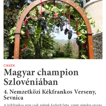
CIKKEK
Magyar champion
Szlovéniában
4. Nemzetközi Kékfrankos Verseny,
Sevnica
A kékfrankos nem csak nálunk kedvelt fajta, szinte minden ország