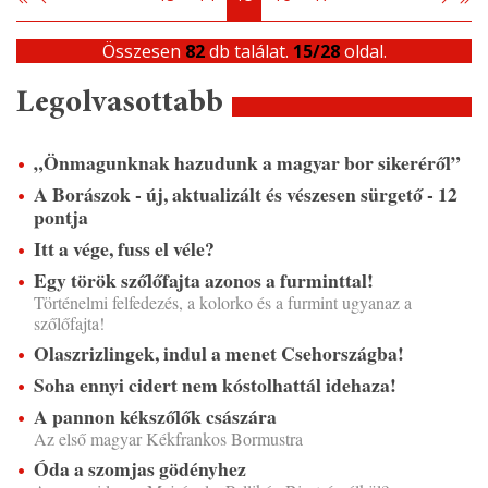
Összesen
82
db találat.
15/28
oldal.
Legolvasottabb
„Önmagunknak hazudunk a magyar bor sikeréről”
A Borászok - új, aktualizált és vészesen sürgető - 12
pontja
Itt a vége, fuss el véle?
Egy török szőlőfajta azonos a furminttal!
Történelmi felfedezés, a kolorko és a furmint ugyanaz a
szőlőfajta!
Olaszrizlingek, indul a menet Csehországba!
Soha ennyi cidert nem kóstolhattál idehaza!
A pannon kékszőlők császára
Az első magyar Kékfrankos Bormustra
Óda a szomjas gödényhez