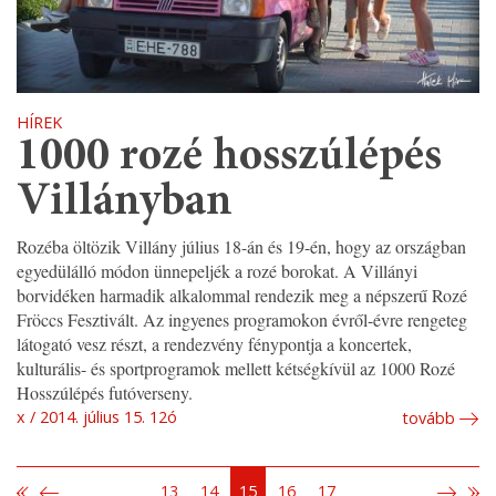
HÍREK
1000 rozé hosszúlépés
Villányban
Rozéba öltözik Villány július 18-án és 19-én, hogy az országban
egyedülálló módon ünnepeljék a rozé borokat. A Villányi
borvidéken harmadik alkalommal rendezik meg a népszerű Rozé
Fröccs Fesztivált. Az ingyenes programokon évről-évre rengeteg
látogató vesz részt, a rendezvény fénypontja a koncertek,
kulturális- és sportprogramok mellett kétségkívül az 1000 Rozé
Hosszúlépés futóverseny.
x
2014. július 15. 12ó
tovább
13
14
15
16
17