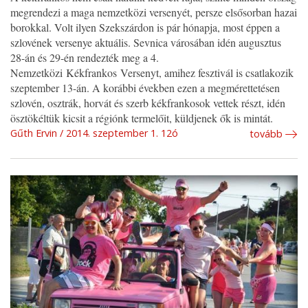
megrendezi a maga nemzetközi versenyét, persze elsősorban hazai
borokkal. Volt ilyen Szekszárdon is pár hónapja, most éppen a
szlovének versenye aktuális. Sevnica városában idén augusztus
28-án és 29-én rendezték meg a 4.
Nemzetközi Kékfrankos Versenyt, amihez fesztivál is csatlakozik
szeptember 13-án. A korábbi években ezen a megmérettetésen
szlovén, osztrák, horvát és szerb kékfrankosok vettek részt, idén
ösztökéltük kicsit a régiónk termelőit, küldjenek ők is mintát.
Gűth Ervin
2014. szeptember 1. 12ó
tovább