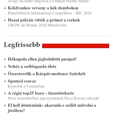
Avagy mi lenne Majsával a Pellikán Bisztró nélkül?
Kékfrankos verseny a kék dombokon
Blaufränkisch International Competition – BIC 2026
Hazai pályán vitték a prímet a csehek
GROW du Monde 2026 Mikulovban
Legfrissebb
Hőkupola ellen jégbehűtött pusipel!
Nehéz a szőlősgazda élete
Összeterelik a Kárpát-medence Szürkéit
Spanyol csavar
Kóstolók a Vasutasban
A régió top25 bora – tizenötödször
Plusz novemberben újra nyomtatott Pécsi Borozó érkezik!
El kell döntenünk: akarunk-e szőlőt művelni a
jövőben?